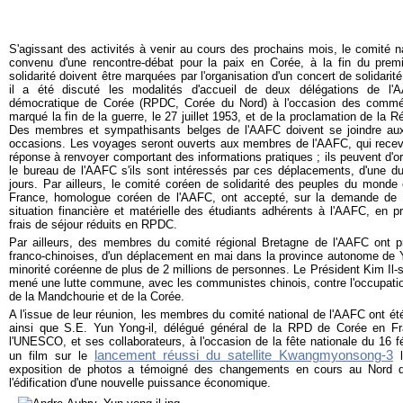
S'agissant des activités à venir au cours des prochains mois, le comité 
convenu d'une rencontre-débat pour la paix en Corée, à la fin du prem
solidarité doivent être marquées par l'organisation d'un concert de solidarit
il a été discuté les modalités d'accueil de deux délégations de l'
démocratique de Corée (RPDC, Corée du Nord) à l'occasion des commém
marqué la fin de la guerre, le 27 juillet 1953, et de la proclamation de la 
Des membres et sympathisants belges de l'AAFC doivent se joindre aux
occasions. Les voyages seront ouverts aux membres de l'AAFC, qui rece
réponse à renvoyer comportant des informations pratiques ; ils peuvent d'or
le bureau de l'AAFC s'ils sont intéressés par ces déplacements, d'une d
jours. Par ailleurs, le comité coréen de solidarité des peuples du monde e
France, homologue coréen de l'AAFC, ont accepté, sur la demande de 
situation financière et matérielle des étudiants adhérents à l'AAFC, en 
frais de séjour réduits en RPDC.
Par ailleurs, des membres du comité régional Bretagne de l'AAFC ont pris
franco-chinoises, d'un déplacement en mai dans la province autonome de 
minorité coréenne de plus de 2 millions de personnes. Le Président Kim Il-
mené une lutte commune, avec les communistes chinois, contre l'occupation 
de la Mandchourie et de la Corée.
A l'issue de leur réunion, les membres du comité national de l'AAFC ont été
ainsi que S.E. Yun Yong-il, délégué général de la RPD de Corée en F
l'UNESCO, et ses collaborateurs, à l'occasion de la fête nationale du 16 f
lancement réussi du satellite Kwangmyonsong-3
un film sur le
l
exposition de photos a témoigné des changements en cours au Nord d
l'édification d'une nouvelle puissance économique.