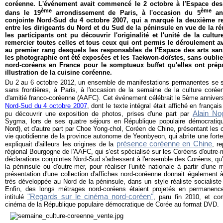
coréenne. L'événement avait commencé le 2 octobre à l'Espace des 
ème
ème
dans le 19
arrondissement de Paris, à l'occasion du 5
ann
conjointe Nord-Sud du 4 octobre 2007, qui a marqué la deuxième r
entre les dirigeants du Nord et du Sud de la péninsule en vue de la ré
les participants ont pu découvrir l'originalité et l'unité de la cult
remercier toutes celles et tous ceux qui ont permis le déroulement 
au premier rang desquels les responsables de l'Espace des arts sans 
les photographie ont été exposées et les Taekwon-doïstes, sans oubli
nord-coréens en France pour le somptueux buffet qu'elles ont prépar
illustration de la cuisine coréenne.
Du 2 au 6 octobre 2012, un ensemble de manifestations permanentes se s
sans frontières, à Paris, à l'occasion de la semaine de la culture corée
d'amitié franco-coréenne (AAFC). Cet événement célébrait le 5ème anniver
Nord-Sud du 4 octobre 2007
, dont le texte intégral était affiché en françai
Alain No
pu découvrir une exposition de photos, prises d'une part par
Sygma, lors de ses quatre séjours en République populaire démocrati
Nord),
et d'autre part par Choe Yong-chol, Coréen de Chine, présentant les ca
vie quotidienne de la province autonome de Yeonbyeon, qui abrite une forte
présence coréenne en Chine
expliquait d'ailleurs les origines de la
, r
régional Bourgogne de l'AAFC, qui s'est spécialisé sur les Coréens d'outre-me
déclarations conjointes Nord-Sud s'adressent à l'ensemble des Coréens, qu'
la péninsule ou d'outre-mer, pour réaliser l'unité nationale à partir d'une 
présentation d'une collection d'affiches nord-coréenne donnait également à
très développée au Nord de la péninsule, dans un style réaliste socialist
Enfin, des longs métrages nord-coréens étaient projetés en permanence 
"Regards sur le cinéma nord-coréen"
intitulé
, paru fin 2010, et co
cinéma de la République populaire démocratique de Corée au format DVD.