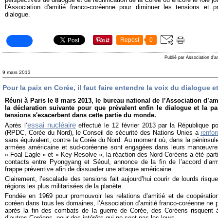
l'Association d'amitié franco-coréenne pour diminuer les tensions et 
dialogue.
Repost
0
Publié par Association d'a
9 mars 2013
Pour la paix en Corée, il faut faire entendre la voix du dialogue e
Réuni à Paris le 8 mars 2013, le bureau national de l’Association d’a
la déclaration suivante pour que prévalent enfin le dialogue et la pa
tensions s'exacerbent dans cette partie du monde.
essai nucléaire
Après l’
effectué le 12 février 2013 par la République p
(RPDC, Corée du Nord),
le Conseil de sécurité des Nations Unies a
renfor
sans équivalent, contre la Corée du Nord
. Au moment où, dans la péninsule
armées américaine et sud-coréenne sont engagées dans leurs manœuvre
« Foal Eagle » et « Key Resolve », la réaction des Nord-Coréens a été part
contacts entre Pyongyang et Séoul, annonce de la fin de l’accord d’ar
frappe préventive afin de dissuader une attaque américaine.
Clairement, l’escalade des tensions fait aujourd’hui courir de lourds risq
régions les plus militarisées de la planète.
Fondée en 1969 pour promouvoir les relations d’amitié et de coopération
coréen dans tous les domaines,
l’Association d’amitié franco-coréenne ne 
après la fin des combats de la guerre de Corée,
d
es Coréens risquent 
d’autres Coréens, pour des intérêts qui ne sont pas les leurs.