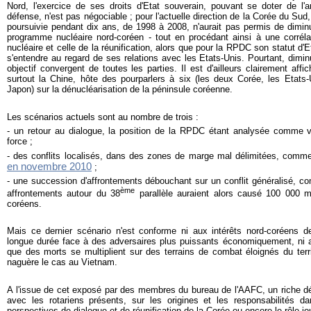
Nord, l'exercice de ses droits d'Etat souverain, pouvant se doter de l'
défense, n'est pas négociable ; pour l'actuelle direction de la Corée du Sud,
poursuivie pendant dix ans, de 1998 à 2008, n'aurait pas permis de diminue
programme nucléaire nord-coréen - tout en procédant ainsi à une corrélat
nucléaire et celle de la réunification, alors que pour la RPDC son statut d'E
s'entendre au regard de ses relations avec les Etats-Unis. Pourtant, dimin
objectif convergent de toutes les parties. Il est d'ailleurs clairement af
surtout la Chine, hôte des pourparlers à six (les deux Corée, les Etats-
Japon) sur la dénucléarisation de la péninsule coréenne.
Les scénarios actuels sont au nombre de trois :
- un retour au dialogue, la position de la RPDC étant analysée comme v
force ;
- des conflits localisés, dans des zones de marge mal délimitées, com
en novembre 2010
;
- une succession d'affrontements débouchant sur un conflit généralisé, c
ème
affrontements autour du 38
parallèle auraient alors causé 100 000 m
coréens.
Mais ce dernier scénario n'est conforme ni aux intérêts nord-coréens d
longue durée face à des adversaires plus puissants économiquement, ni au
que des morts se multiplient sur des terrains de combat éloignés du terr
naguère le cas au Vietnam.
A l'issue de cet exposé par des membres du bureau de l'AAFC, un riche dé
avec les rotariens présents, sur les origines et les responsabilités da
perspectives de dialogue et de réunification de la Corée ou encore le rôle