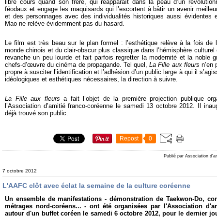
libre cours quand son frère, qui réapparaît dans la peau d’un révolution
féodaux et engage les maquisards qui l’escortent à bâtir un avenir meilleu
et des personnages avec des individualités historiques aussi évidentes 
Mao ne relève évidemment pas du hasard.
Le film est très beau sur le plan formel : l’esthétique relève à la fois de
monde chinois et du clair-obscur plus classique dans l’hémisphère culturel 
revanche un peu lourde et fait parfois regretter la modernité et la noble 
chefs-d’œuvre du cinéma de propagande. Tel quel,
La Fille aux fleurs
n’en 
propre à susciter l’identification et l’adhésion d’un public large à qui il s’agi
idéologiques et esthétiques nécessaires, la direction à suivre.
L
a Fille aux fleurs
a fait l’objet de la première projection publique o
l’Association d’amitié franco-coréenne le samedi 13 octobre 2012. Il ina
déjà trouvé son public.
Repost
0
Publié par Association d'a
7 octobre 2012
L'AAFC clôt avec éclat la semaine de la culture coréenne
Un ensemble de manifestations - démonstration de Taekwon-Do, con
métrages nord-coréens... - ont été organisées par l'Association d'a
autour d'un buffet coréen le samedi 6 octobre 2012, pour le dernier jo