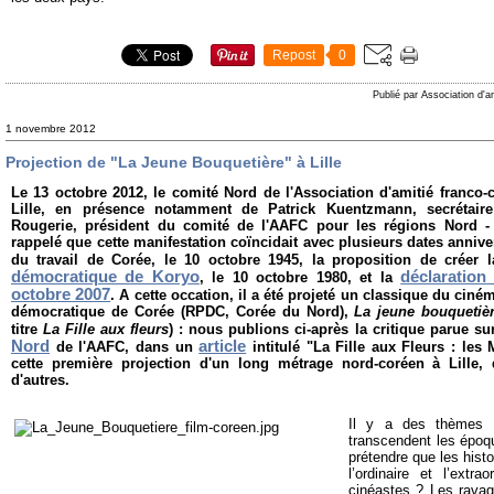
Repost
0
Publié par Association d'a
1 novembre 2012
Projection de "La Jeune Bouquetière" à Lille
Le 13 octobre 2012, le comité Nord de l'Association d'amitié franco-
Lille, en présence notamment de Patrick Kuentzmann, secrétaire
Rougerie, président du comité de l'AAFC pour les régions Nord - 
rappelé que cette manifestation coïncidait avec plusieurs dates anniver
du travail de Corée, le 10 octobre 1945, la proposition de créer 
démocratique de Koryo
déclaration
, le 10 octobre 1980, et la
octobre 2007
. A cette occation, il a été projeté un classique du cin
démocratique de Corée (RPDC, Corée du Nord),
La jeune bouquetiè
titre
La Fille aux fleurs
) : nous publions ci-après la critique parue su
Nord
article
de l'AAFC, dans un
intitulé "La Fille aux Fleurs : les
cette première projection d'un long métrage nord-coréen à Lille,
d'autres.
Il y a des thèmes u
transcendent les époqu
prétendre que les hist
l’ordinaire et l’extr
cinéastes ? Les ravage