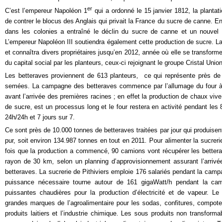
er
C’est l’empereur Napoléon 1
qui a ordonné le 15 janvier 1812, la plantati
de contrer le blocus des Anglais qui privait la France du sucre de canne. En 
dans les colonies a entraîné le déclin du sucre de canne et un nouvel
L’empereur Napoléon III soutiendra également cette production de sucre. La
et connaîtra divers propriétaires jusqu’en 2012, année où elle se transform
du capital social par les planteurs, ceux-ci rejoignant le groupe Cristal Union
Les betteraves proviennent de 613 planteurs,
ce qui représente près de
semées. La campagne des betteraves commence par l’allumage du four 
avant l’arrivée des premières racines ; en effet la production de chaux vive,
de sucre, est un processus long et le four restera en activité pendant les
24h/24h et 7 jours sur 7.
Ce sont près de 10.000 tonnes de betteraves traitées par jour qui produise
pur, soit environ 134.987 tonnes en tout en 2011. Pour alimenter la sucrerie
fois que la production a commencé,
90 camions vont récupérer les bette
rayon de 30 km, selon un planning d’approvisionnement assurant l’arrivé
betteraves. La sucrerie de Pithiviers emploie 176 salariés pendant la cam
puissance nécessaire tourne autour de 161 gigaWatt/h pendant la ca
puissantes chaudières pour la production d’électricité et de vapeur. Le
grandes marques de l’agroalimentaire pour les sodas, confitures, compotes
produits laitiers et l’industrie chimique.
Les sous produits non transformab