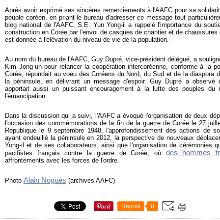
Après avoir exprimé ses sincères remerciements à l'AAFC pour sa solidarit
peuple coréen, en priant le bureau d'adresser ce message tout particulière
blog national de l'AAFC, S.E. Yun Yong-il a rappelé l'importance du soutie
construction en Corée par l'envoi de casques de chantier et de chaussures de
est donnée à l'élévation du niveau de vie de la population.
Au nom du bureau de l'AAFC, Guy Dupré, vice-président délégué, a souligné 
Kim Jong-un pour relancer la coopération intercoréenne, conforme à la p
Corée, répondait au voeu des Coréens du Nord, du Sud et de la diaspora d'o
la péninsule, en délivrant un message d'espoir. Guy Dupré a observé
apportait aussi un puissant encouragement à la lutte des peuples du
l'émancipation.
Dans la discussion qui a suivi, l'AAFC a évoqué l'organisation de deux d
l'occasion des commémorations de la fin de la guerre de Corée le 27 juille
République le 9 septembre 1948, l'approfondissement des actions de sol
ayant endeuillé la péninsule en 2012, la perspective de nouveaux déplac
Yong-il et de ses collaborateurs, ainsi que l'organisation de cérémonies q
des hommes tro
pacifistes français contre la guerre de Corée, où
affrontements avec les forces de l'ordre.
Alain Noguès
Photo
(archives AAFC)
Repost
0