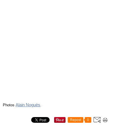
Alain Noguès
Photos
.
Repost
0