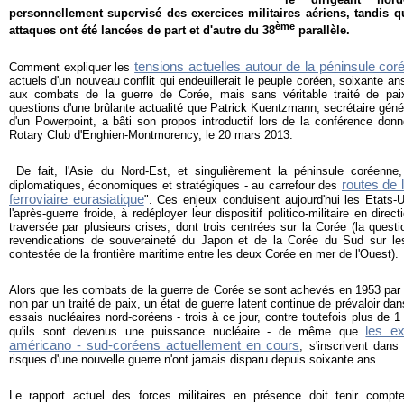
personnellement supervisé des exercices militaires aériens, tandis 
ème
attaques ont été lancées de part et d'autre du 38
parallèle.
tensions actuelles autour de la péninsule co
Comment expliquer les
actuels d'un nouveau conflit qui endeuillerait le peuple coréen, soixante ans
aux combats de la guerre de Corée, mais sans véritable traité de pa
questions d'une brûlante actualité que Patrick Kuentzmann, secrétaire géné
d'un Powerpoint, a bâti son propos introductif lors de la conférence donné
Rotary Club d'Enghien-Montmorency, le 20 mars 2013.
De fait, l'Asie du Nord-Est, et singulièrement la péninsule coréenne
routes de 
diplomatiques, économiques et stratégiques - au carrefour des
ferroviaire eurasiatique
". Ces enjeux conduisent aujourd'hui les Etats-
l'après-guerre froide, à redéployer leur dispositif politico-militaire en direc
traversée par plusieurs crises, dont trois centrées sur la Corée (la quest
revendications de souveraineté du Japon et de la Corée du Sud sur les
contestée de la frontière maritime entre les deux Corée en mer de l'Ouest).
Alors que les combats de la guerre de Corée se sont achevés en 1953 par 
non par un traité de paix, un état de guerre latent continue de prévaloir dan
essais nucléaires nord-coréens - trois à ce jour, contre toutefois plus de 
les ex
qu'ils sont devenus une puissance nucléaire - de même que
américano - sud-coréens actuellement en cours
, s'inscrivent dans
risques d'une nouvelle guerre n'ont jamais disparu depuis soixante ans.
Le rapport actuel des forces militaires en présence doit tenir compt