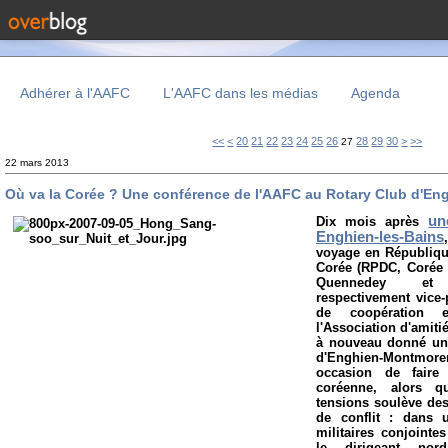
Adhérer à l'AAFC
L'AAFC dans les médias
Agenda
10
<<
<
20
21
22
23
24
25
26
28
29
30
>
>>
27
22 mars 2013
Où va la Corée ? Une conférence de l'AAFC au Rotary Club d'E
un
Dix mois après
Enghien-les-Bains
voyage en Républiqu
Corée (RPDC, Corée d
Quennedey et 
respectivement vice-
de coopération e
l'Association d'amiti
à nouveau donné un
d'Enghien-Montmore
occasion de faire
coréenne, alors qu
tensions soulève des
de conflit : dans 
militaires conjointe
le dirigeant no