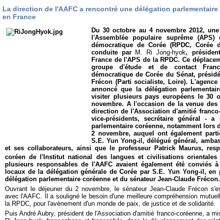
La direction de l'AAFC a rencontré une délégation parlementaire
en France
Du 30 octobre au 4 novembre 2012, une 
l'Assemblée populaire suprême (APS) 
démocratique de Corée (RPDC, Corée du
conduite par
M. Ri Jong-hyok
, présiden
France de l'APS de la RPDC. Ce déplacemen
groupe d'étude et de contact Franc
démocratique de Corée du Sénat, présidé
Frécon (Parti socialiste, Loire). L'agen
annoncé que la délégation parlementair
visiter plusieurs pays européens le 30 oc
novembre. A l'occasion de la venue des 
direction de l'Association d'amitié franc
vice-présidents, secrétaire général - a
parlementaire coréenne, notamment lors d'
2 novembre, auquel ont également parti
S.E. Yun Yong-il, délégué général, amb
et ses collaborateurs, ainsi que le professeur Patrick Maurus, r
coréen de l'Institut national des langues et civilisations orientale
plusieurs responsables de l'AAFC avaient également été conviés à
locaux de la délégation générale de Corée par S.E. Yun Yong-il, e
délégation parlementaire coréenne et du sénateur Jean-Claude Frécon.
Ouvrant le déjeuner du 2 novembre, le sénateur Jean-Claude Frécon s'e
avec l'AAFC. Il a souligné le besoin d'une meilleure compréhension mutuel
la RPDC, pour l'avènement d'un monde de paix, de justice et de solidarité.
Puis André Aubry, président de l'Association d'amitié franco-coréenne, a mi