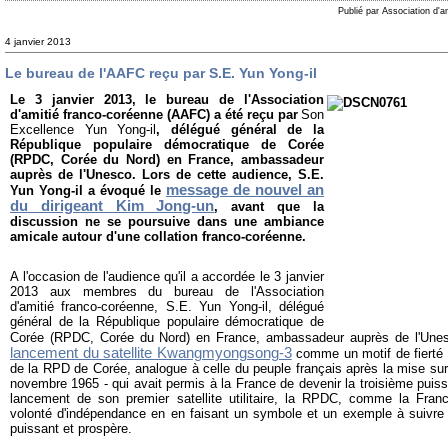
Publié par Association d'a
4 janvier 2013
Le bureau de l'AAFC reçu par S.E. Yun Yong-il
Le 3 janvier 2013, le bureau de l'Association
d'amitié franco-coréenne (AAFC) a été reçu par
Son
Excellence Yun Yong-il
, délégué général de la
République populaire démocratique de Corée
(RPDC, Corée du Nord) en France, ambassadeur
auprès de l'Unesco. Lors de cette audience, S.E.
message de nouvel an
Yun Yong-il a évoqué le
du dirigeant Kim Jong-un
, avant que la
discussion ne se poursuive dans une ambiance
amicale autour d'une collation franco-coréenne.
A l'occasion de l'audience qu'il a accordée le 3 janvier
2013 aux membres du bureau de l'Association
d'amitié franco-coréenne, S.E. Yun Yong-il, délégué
général de la République populaire démocratique de
Corée (RPDC, Corée du Nord) en France, ambassadeur auprès de l'Unes
lancement du satellite Kwangmyongsong-3
comme un motif de fierté 
de la RPD de Corée, analogue à celle du peuple français après la mise sur o
novembre 1965 - qui avait permis à la France de devenir la troisième puis
lancement de son premier satellite utilitaire, la RPDC, comme la Fran
volonté d'indépendance en en faisant un symbole et un exemple à suivre 
puissant et prospère.