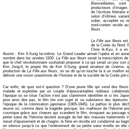
Bienveillantes
, sont 
producteurs d’images
de l’écriture littérair
selon d’infinies varia
subie, acceptée ou re
nord-coréen recèle a
fleurs
.
La Fille aux fleurs
est 
de la Corée du Nord. 
Choe Ik-Kyu, il a en 
illustre : Kim Il-Sung lui-même. Le Grand Leader aimait l’opéra et en aura
nombre dans les années 1930:
La Fille aux fleurs
serait la transcription d
que le chef révolutionnaire souhaitait proposer à ce qui serait un jour son
Kim Jong-Il, le propre fils de Kim Il-Sung, grand amateur de cinéma, 
production de
La Fille aux fleurs
, on se dit qu’on touche là à un maillon es
délivrer une vision unanimiste de l’histoire et de la société de la Corée pré
Car enfin, de quoi est-il question ? D’une jeune fille qui vend des fleu
malade et exploitée par un couple d’épouvantables nobliaux collabor
l’époque où se situe l’action n’est pas clairement identifiée et si les Ja
pour ainsi dire pas, le film tire son sujet et sa substance des épreuves
l’époque de la colonisation japonaise (1905-1945). Le pathos le plus déc
œuvre où, comme dans la tragédie grecque, les malheurs de l’héroïne pr
cosmique grâce aux chœurs qui scandent le film, évoquant au passage son 
petite sœur de l’héroïne devient aveugle du fait des mauvais traitements i
meurt d’épuisement et de chagrin, le frère en révolte est condamné au bagn
en silence jusqu’à ce que l’enlèvement de sa petite sœur éveille en elle