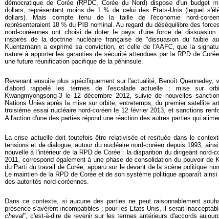
démocratique de Corée (RPDC, Corée du Nord) dispose d'un budget mili
dollars, représentant moins de 1 % de celui des Etats-Unis (lequel s'él
dollars). Mais compte tenu de la taille de l'économie nord-corée
représenteraient 18 % du PIB nominal. Au regard du déséquilibre des forces
nord-coréennes ont choisi de doter le pays d'une force de dissuasion 
inspirés de la doctrine nucléaire française de "dissuasion du faible au
Kuentzmann a exprimé sa conviction, et celle de l'AAFC, que la signature
nature à apporter les garanties de sécurité attendues par la RPD de Corée
une future réunification pacifique de la péninsule.
Revenant ensuite plus spécifiquement sur l'actualité, Benoît Quennedey, v
d'abord rappelé les termes de l'escalade actuelle : mise sur orbit
Kwangmyongsong-3 le 12 décembre 2012, suivie de nouvelles sanction
Nations Unies après la mise sur orbite, entretemps, du premier satellite arti
troisième essai nucléaire nord-coréen le 12 février 2013, et sanctions renf
A l'action d'une des parties répond une réaction des autres parties qui alim
La crise actuelle doit toutefois être relativisée et resituée dans le conte
tensions et de dialogue, autour du nucléaire nord-coréen depuis 1993, ainsi
nouvelle à l'intérieur de la RPD de Corée : la disparition du dirigeant nord
2011, correspond également à une phase de consolidation du pouvoir de K
du Parti du travail de Corée, apparu sur le devant de la scène politique n
Le maintien de la RPD de Corée et de son système politique apparaît ains
des autorités nord-coréennes.
Dans ce contexte, si aucune des parties ne peut raisonnablement souhai
présence s'avèrent incompatibles : pour les Etats-Unis, il serait inacceptable
cheval
", c'est-à-dire de revenir sur les termes antérieurs d'accords aujou