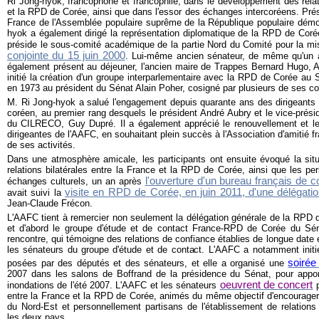
Ri Jong-hyok, francophone et francophile, dans le développement des relati
et la RPD de Corée, ainsi que dans l'essor des échanges intercoréens. Prés
France de l'Assemblée populaire suprême de la République populaire démo
hyok a également dirigé la représentation diplomatique de la RPD de Corée
préside le sous-comité académique de la partie Nord du Comité pour la m
conjointe du 15 juin 2000
. Lui-même ancien sénateur, de même qu'un a
également présent au déjeuner, l'ancien maire de Trappes Bernard Hugo, An
initié la création d'un groupe interparlementaire avec la RPD de Corée au 
en 1973 au président du Sénat Alain Poher, cosigné par plusieurs de ses co
M. Ri Jong-hyok a salué l'engagement depuis quarante ans des dirigeants
coréen, au premier rang desquels le président André Aubry et le vice-prési
du CILRECO, Guy Dupré. Il a également apprécié le renouvellement et l
dirigeantes de l'AAFC, en souhaitant plein succès à l'Association d'amitié 
de ses activités.
Dans une atmosphère amicale, les participants ont ensuite évoqué la sit
relations bilatérales entre la France et la RPD de Corée, ainsi que les p
l'ouverture d'un bureau français de 
échanges culturels, un an après
visite en RPD de Corée, en juin 2011, d'une délégatio
avait suivi la
Jean-Claude Frécon.
L'AAFC tient à remercier non seulement la délégation générale de la RPD 
et d'abord le groupe d'étude et de contact France-RPD de Corée du Séna
rencontre, qui témoigne des relations de confiance établies de longue date
les sénateurs du groupe d'étude et de contact. L'AAFC a notamment initi
soirée
posées par des députés et des sénateurs, et elle a organisé une
2007 dans les salons de Boffrand de la présidence du Sénat, pour appo
oeuvrent de concert
inondations de l'été 2007. L'AAFC et les sénateurs
p
entre la France et la RPD de Corée, animés du même objectif d'encourager l
du Nord-Est et personnellement partisans de l'établissement de relations
les deux pays.