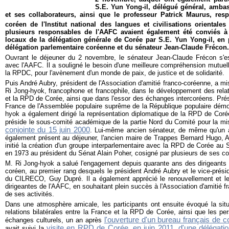
S.E. Yun Yong-il, délégué général, amb
et ses collaborateurs, ainsi que le professeur Patrick Maurus, r
coréen de l'Institut national des langues et civilisations orientale
plusieurs responsables de l'AAFC avaient également été conviés à
locaux de la délégation générale de Corée par S.E. Yun Yong-il, e
délégation parlementaire coréenne et du sénateur Jean-Claude Frécon.
Ouvrant le déjeuner du 2 novembre, le sénateur Jean-Claude Frécon s'e
avec l'AAFC. Il a souligné le besoin d'une meilleure compréhension mutuel
la RPDC, pour l'avènement d'un monde de paix, de justice et de solidarité.
Puis André Aubry, président de l'Association d'amitié franco-coréenne, a mi
Ri Jong-hyok, francophone et francophile, dans le développement des relati
et la RPD de Corée, ainsi que dans l'essor des échanges intercoréens. Prés
France de l'Assemblée populaire suprême de la République populaire démo
hyok a également dirigé la représentation diplomatique de la RPD de Corée
préside le sous-comité académique de la partie Nord du Comité pour la m
conjointe du 15 juin 2000
. Lui-même ancien sénateur, de même qu'un a
également présent au déjeuner, l'ancien maire de Trappes Bernard Hugo, An
initié la création d'un groupe interparlementaire avec la RPD de Corée au 
en 1973 au président du Sénat Alain Poher, cosigné par plusieurs de ses co
M. Ri Jong-hyok a salué l'engagement depuis quarante ans des dirigeants
coréen, au premier rang desquels le président André Aubry et le vice-prési
du CILRECO, Guy Dupré. Il a également apprécié le renouvellement et l
dirigeantes de l'AAFC, en souhaitant plein succès à l'Association d'amitié 
de ses activités.
Dans une atmosphère amicale, les participants ont ensuite évoqué la sit
relations bilatérales entre la France et la RPD de Corée, ainsi que les p
l'ouverture d'un bureau français de 
échanges culturels, un an après
visite en RPD de Corée, en juin 2011, d'une délégatio
avait suivi la