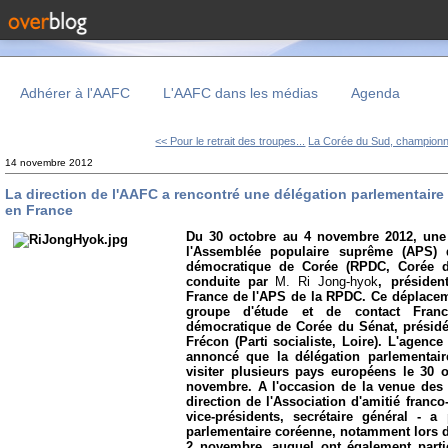
Adhérer à l'AAFC
L'AAFC dans les médias
Agenda
<< Pour le retrait des troupes...
La Corée du Sud, championn
14 novembre 2012
La direction de l'AAFC a rencontré une délégation parlementaire
en France
Du 30 octobre au 4 novembre 2012, une 
l'Assemblée populaire suprême (APS) 
démocratique de Corée (RPDC, Corée du
conduite par
M. Ri Jong-hyok
, présiden
France de l'APS de la RPDC. Ce déplacemen
groupe d'étude et de contact Franc
démocratique de Corée du Sénat, présidé
Frécon (Parti socialiste, Loire). L'agen
annoncé que la délégation parlementair
visiter plusieurs pays européens le 30 oc
novembre. A l'occasion de la venue des 
direction de l'Association d'amitié franc
vice-présidents, secrétaire général - a
parlementaire coréenne, notamment lors d'
2 novembre, auquel ont également parti