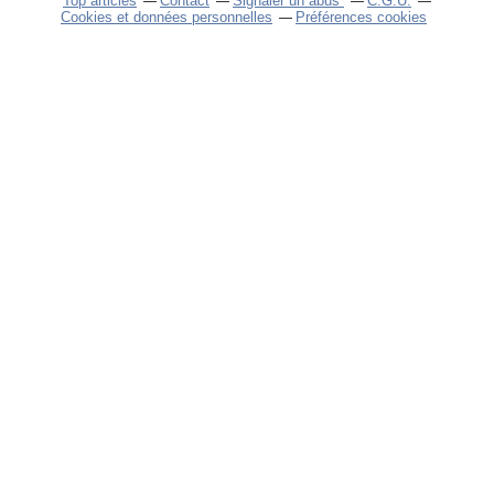
Top articles
Contact
Signaler un abus
C.G.U.
Cookies et données personnelles
Préférences cookies