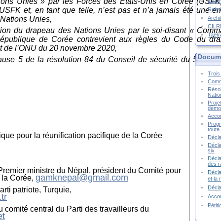
ns Unies » par les Forces des États-Unis en Corée (USFK)
Naufr
’USFK et, en tant que telle, n’est pas et n’a jamais été une en
Relat
 Nations Unies,
Archi
CIL
sation du drapeau des Nations Unies par le soi-disant « Com
Taek
épublique de Corée contrevient aux règles du Code du dr
at de l’ONU du 20 novembre 2020,
Docume
se 5 de la résolution 84 du Conseil de sécurité du 5 juillet
Trois 
Commu
Résol
Natio
Proje
démoc
Accor
Progr
toute 
que pour la réunification pacifique de la Corée
Décla
Décla
six
Décla
des r
emier ministre du Népal, président du Comité pour
Décla
gamknepal@gmail.com
e la Corée,
et la
Décl
rti patriote, Turquie,
tr
Accor
Pétit
omité central du Parti des travailleurs du
et