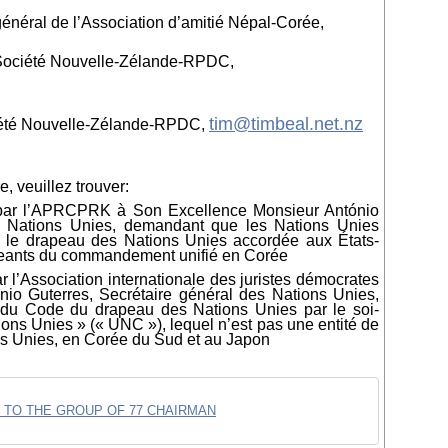
général de l’Association d’amitié Népal-Corée,
a Société Nouvelle-Zélande-RPDC,
tim@timbeal.net.nz
iété Nouvelle-Zélande-RPDC
,
, veuillez trouver:
e par l’APRCPRK à Son Excellence
Monsieur António
es Nations Unies, demandant que les Nations Unies
ser le drapeau des Nations Unies accordée aux
États-
igeants du commandement unifié en Corée
r l’Association internationale des juristes démocrates
nio Guterres
, Secrétaire général des Nations Unies,
n du Code du drapeau des Nations Unies par le soi-
s Unies » (« UNC »), lequel n’est pas une entité de
ns Unies, en Corée du Sud et au Japon
 TO THE GROUP OF 77 CHAIRMAN