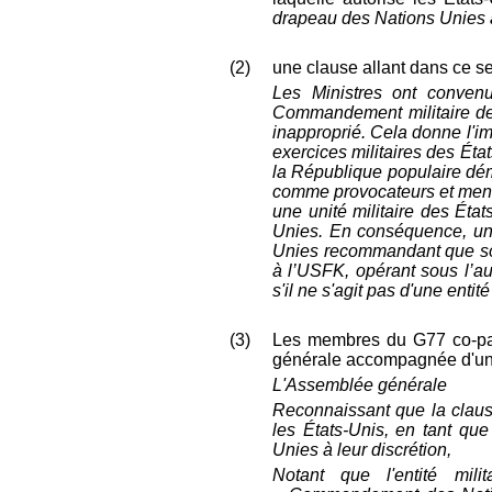
drapeau des Nations Unies a
(2)
une clause allant dans ce se
Les Ministres ont convenu
Commandement militaire de
inapproprié. Cela donne l'i
exercices militaires
des
Éta
la République populaire dé
comme provocat
eurs et
men
une unité militaire
des
État
Unies. En conséquence, une
Unies recommandant que
s
à l’USFK
, opérant sous l
s'il ne s'agit pas d'une enti
(3)
Les membres du G77 co-par
générale accompagnée d'un p
L'Assemblée générale
Reconnaissant que la clause
les États-Unis, en tant qu
Unies à leur discrétion,
Notant que l'entité mil