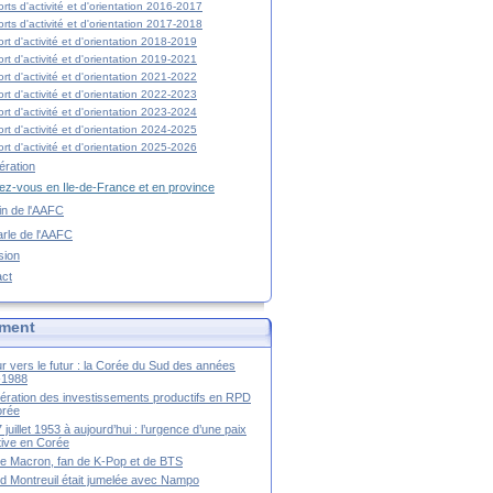
rts d'activité et d'orientation 2016-2017
rts d'activité et d'orientation 2017-2018
rt d'activité et d'orientation 2018-2019
rt d'activité et d'orientation 2019-2021
rt d'activité et d'orientation 2021-2022
rt d'activité et d'orientation 2022-2023
rt d'activité et d'orientation 2023-2024
rt d'activité et d'orientation 2024-2025
rt d'activité et d'orientation 2025-2026
ration
z-vous en Ile-de-France et en province
tin de l'AAFC
rle de l'AAFC
sion
act
ment
r vers le futur : la Corée du Sud des années
-1988
ération des investissements productifs en RPD
orée
 juillet 1953 à aujourd’hui : l’urgence d’une paix
itive en Corée
tte Macron, fan de K-Pop et de BTS
 Montreuil était jumelée avec Nampo