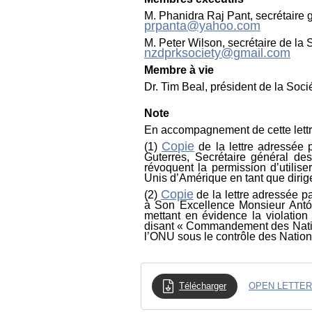
M. Phanidra Raj Pant, secrétaire 
prpanta@yahoo.com
M. Peter Wilson, secrétaire de l
nzdprksociety@gmail.com
Membre à vie
Dr. Tim Beal, président
de la Soc
Note
En accompagnement de cette lettre
Copie
(1)
de la lettre adressé
Guterres
, Secrétaire général d
révoquent la permission d’utili
Unis
d’Amérique en tant que dir
Copie
(2)
de la lettre adressée pa
à Son Excellence
Monsieur Antó
mettant en évidence la violatio
disant « Commandement des Nation
l’ONU sous le contrôle des Natio
Télécharger
OPEN LETTER