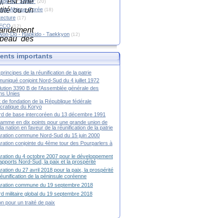
, est une
age du "Sewol"
(20)
tité ou un
ions Afrique-Corée
(18)
tecture
(17)
RECO
(12)
mandement
won-Do - Hapkido - Taekkyon
(12)
apeau des
nts importants
 1950 soit
principes de la réunification de la patrie
niqué conjoint Nord-Sud du 4 juillet 1972
ution 3390 B de l'Assemblée générale des
ns Unies
t de fondation de la République fédérale
ratique du Koryo
d de base intercoréen du 13 décembre 1991
amme en dix points pour une grande union de
la nation en faveur de la réunification de la patrie
ration commune Nord-Sud du 15 juin 2000
ration conjointe du 4ème tour des Pourparlers à
ration du 4 octobre 2007 pour le développement
apports Nord-Sud, la paix et la prospérité
ration du 27 avril 2018 pour la paix, la prospérité
 réunification de la péninsule coréenne
aration commune du 19 septembre 2018
d militaire global du 19 septembre 2018
ion pour un traité de paix