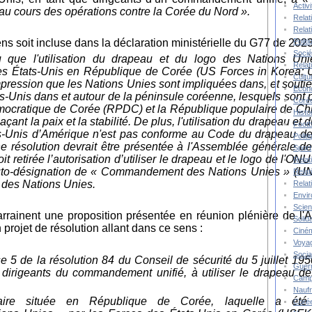
Activ
u cours des opérations contre la Corée du Nord ».
Relat
Relat
ns soit incluse dans la déclaration ministérielle du G77 de 2023
Polit
Socié
 que l'utilisation du drapeau et du logo des Nations Uni
Relat
s États-Unis en République de Corée (US Forces in
Korea;
Cultu
mpression que les
Nations Unies
sont impliquées
dans,
et souti
Econ
ts-Unis
dans et
autour
de la p
éninsule coréenne,
lesquels sont
Corée
mocratique de Corée (RPDC) et la République populaire de C
Histo
a
çant
la paix et la stabilité. De plus, l'utilisation du drapeau et 
Footb
s-Unis
d’Amérique
n'est pas conforme au Code du drapeau de
Polit
 résolution devrait être présentée à l'Assemblée générale d
Sport
oit retirée l’autorisation d’utiliser le
drapeau et
le
logo de l'ON
Relat
’auto-désignation de « Commandement des Nations Unies » (
Relat
té des Nations Unies.
Relat
Envi
Scie
rainent une proposition présentée en réunion plénière de l'
Solida
rojet de résolution allant dans ce sens :
Ciné
Voya
Socia
 5 de la résolution 84 du Conseil de sécurité du 5 juillet 195
Guer
e dirigeants du commandement unifié, à utiliser le drapeau d
Camp
Nauf
itaire située en République de Corée, laquelle a été
Corée