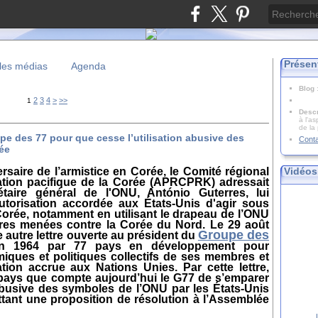
Présen
les médias
Agenda
Blog
2
3
4
>
>>
1
Descr
à l'as
de la
pe des 77 pour que cesse l’utilisation abusive des
Cont
ée
rsaire de l’armistice en Corée,
le Comité régional
Vidéos
cation pacifique de la Corée (APRCPRK) adressait
aire général de l'ONU, António Guterres, lui
utorisation accordée aux États-Unis d'agir sous
orée, notamment en utilisant le drapeau de l’ONU
res menées contre la Corée du Nord. Le 29 août
Groupe des
autre lettre ouverte au président du
 en 1964 par 77 pays en développement pour
iques et politiques collectifs de ses membres et
tion accrue aux Nations Unies. Par cette lettre,
ays que compte aujourd’hui le G77 de
s’emparer
n abusive des symboles de l’ONU par les
États-Unis
tant une proposition de résolution à l’Assemblée