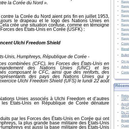
Rappo
tre la Corée du Nord ».
Rappo
Rappo
 contre la Corée du Nord aient pris fin en juillet 1953,
Rappo
toujours le drapeau et le logo des Nations Unies en
Rappo
Cela crée une situation confuse, comme
en témoigne
Rappo
Forces des États-Unis en Corée (USFK) :
Rappo
Rappo
Rappo
ancent Ulchi Freedom Shield
Coopé
Rende
Bulle
ts-Unis
, Humphreys, République de Corée -
On pa
ces combinées (CFC),
les
Forces
des
États-Unis
en
Adhé
mandement des Nations Unies (UNC) et
les
nnés
composant le
CFC, ainsi que des renforts, d
e
s
Cont
 représentants des
pays
des Nations Unies
qui y
xercice Ulchi Freedom Shield (UFS) le lundi 22 août
Récem
Retou
 Nations Unies associés à Ulchi Freedom et d’autres
1987
r
les
États-Unis
en République de Corée dénature
Accél
de C
Du 27
défin
nduits par les Forces des
États-Unis
en Corée qui ont
Brigi
phreys, la plus grande base militaire des
États-Unis
Quand
umphreys est aussi la base militaire des
États-Unis