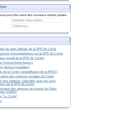
tter
ous pour être averti des nouveaux articles publiés.
tion de sites officiels de la RPD de Corée
urces iconographiques sur la RPD de Corée
ra (portail de la RPD de Corée)
an Central News Agency
g Sinmun (quotidien)
ix de la Corée (radiodiffusion de la RPDC)
iation des sciences sociales de Corée
é des relations culturelles avec les pays
g
ers de la RPD de Corée
isation des agences de presse de l'Asie-
ique (OANA)
e "La Corée"
es