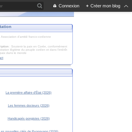
Connexion
+
Créer mon blog
tation
: Association d'amitié franco-coréenne
iption
: Soutenir la paix en Corée, conformément
piration légitime du peuple coréen et dans l’intérêt
 paix dans le monde
act
La première affaire d'État (2026)
Les femmes docteurs (2026)
Handicapés pongistes (2026)
Les nouvelles cités de Pyongyang (2026)