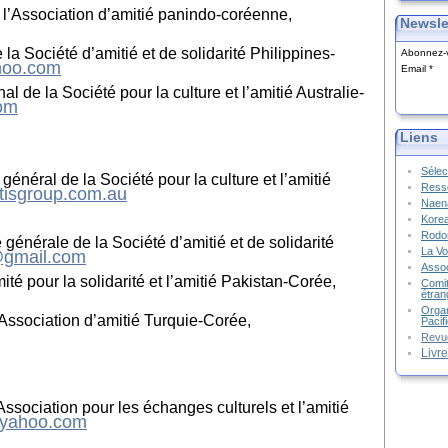
 l’Association d’amitié panindo-
c
oréenne,
Newsle
la Société d’amitié et de solidarité Philippines-
Abonnez-v
hoo.com
Email
al de la Société pour la culture et l’amitié Australie-
om
Liens
Sélec
néral de la Société pour la culture et l’amitié
Resso
tisgroup.com.au
Naena
Kore
Rodon
énérale de la Société d’amitié et de solidarité
La Vo
@gmail.com
Assoc
té pour la solidarité et l’amitié Pakistan-Corée,
Comit
étran
Organ
’Association d’amitié Turquie-Corée,
Pacif
Revu
Livr
ssociation pour les échanges culturels et l’amitié
@yahoo.com