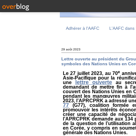
Adhérer à l'AAFC
L'AAFC dans 
29 août 2023
Lettre ouverte au président du Grou
symboles des Nations Unies en Cor
e
Le 27 juillet 2023,
au 70
annive
Asie-Pacifique pour la réunifi
lettre ouverte
une
au secrét
demandant de mettre fin à l'a
couvert des Nations Unies en C
pendant les manœuvres militai
2023, l’APRCPRK a adressé une 
77
(G77),
coalition formée
promouvoir les intérêts économ
créer une capacité de négocia
l’APRCPRK demande aux 134 p
de la question de l’utilisatio
en Corée,
y compris en soumet
générale des Nations Unies.