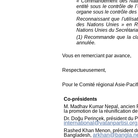
« Commandement des Natio
entité sous le contrôle de l
organe sous le contrôle des
Reconnaissant que l'utili
des Nations Unies » en R
Nations Unies du Secrétari
(1) Recommande que la clau
annulée.
Vous en remerciant par avance,
Respectueusement,
Pour le Comité régional Asie-Pacifi
Co-présidents
M. Madhav Kumar Nepal, ancien Pr
la promotion de la réunification d
Dr. Doğu Perinçek, président du Pa
international@vatanpartisi.org.
Rashed Khan Menon, président du c
arkhan@bangla.n
Bangladesh,