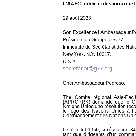
L'AAFC publie ci dessous une tra
29 août 2023
Son Excellence l’Ambassadeur P
Président du Groupe des 77
Immeuble du Secrétariat des Nati
New York, N.Y. 10017,
U.S.A.
secretariat@g77.org
Cher Ambassadeur Pedroso,
The
Comité régional Asie-Paci
(APRCPRK) demande que le Gro
Nations Unies une résolution recom
le logo des Nations Unies à l’u
Commandement des Nations Unie
Le 7 juillet 1950, la résolution 
tant que dirigeants d’un comma