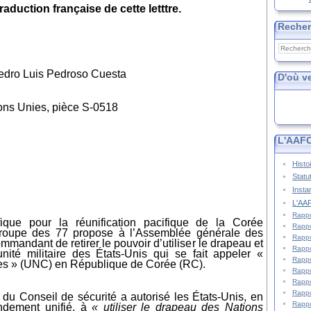
duction française de cette letttre.
Reche
edro Luis Pedroso Cuesta
D'où v
ons Unies, pièce S-0518
L'AAFC
Histo
Statu
Insta
L'AAF
Rappo
fique pour la réunification pacifique de la Corée
Rappo
upe des 77 propose à l’Assemblée générale des
Rappo
mandant de retirer le pouvoir d’utiliser le drapeau et
Rappo
nité milit
aire des
États-Unis
qui se fait appeler «
Rappo
s » (
UNC
) en République de Corée (R
C
).
Rappo
Rappo
Rappo
84 du Conseil de sécurité a autorisé les
États-Unis,
en
Rappo
ndement unifié, à
« utiliser le drapeau des Nations