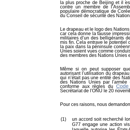
la plus proche de Beijing et il e
contre un membre de l’Assemb
populaire démocratique de Coré
du Conseil de sécurité des Nation
Le drapeau et le logo des Nations
car cela donne la fausse impress
militaires d’un des belligérants 
mis fin. Cela entrave le potentiel
la paix dans la péninsule coréen
Unies soient vues comme conduis
des membres des Nations Unies 
Même si on peut supposer que
autorisant l’utilisation du drape
qui n’était pas une entité des Nati
des Nations Unies par l'armée
Code 
conforme aux règles du
Secrétariat de l'ONU le 20 novem
Pour ces raisons, nous demandon
(1)
un accord soit recherché lo
G77 engage une action visan
laquelle autorise les
États