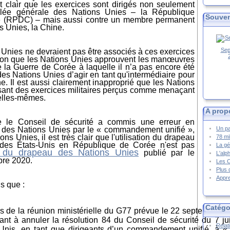
st clair que les exercices sont dirigés non seulement
lée générale des Nations Unies – la République
Souven
e (RPDC) – mais aussi contre un membre permanent
s Unies, la Chine.
Sep
 Unies ne devraient pas être associés à ces exercices
ion
que les Nations Unies approuvent les manœuvres
de la Guerre de Corée à laquelle il n’a pas encore été
 des Nations Unies d’agir en tant qu'intermédiaire pour
ne.
Il est aussi clairement inapproprié que les Nations
ant des exercices militaires perçus comme menaçant
elles-mêmes.
A prop
 le Conseil de sécurité a commis une erreur en
au des Nations Unies par le « commandement unifié »,
Un pa
ons Unies, il est très clair que l'utilisation du drapeau
78 mi
 des
États-Unis
en République de Corée n'est pas
La gé
du drapeau des Nations Unies
publié par le
L'alp
bre 2020.
Les 
Plus 
Appre
s que :
Catégo
rs de la réunion ministérielle du G77 prévue le 22 septembre p
t à annuler la résolution 84 du Conseil de sécurité du 7 jui
Relat
-Unis,
en tant que dirigeants d’un commandement unifié, à
« 