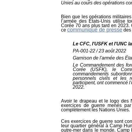
Unies au cours des opérations con
Bien que les opérations militaires
l’armée des
États-Unis
utilise 
Corée 70 ans plus tard en 2023. 
communiqué de presse
ce
des 
Le CFC, l'USFK et l'UNC l
PA-001-22 / 23 août 2022
Gar
nison
de l'armée
des
Éta
Le
Commandement des for
Corée (USFK),
le
Com
commandements
subordo
personnels
civils et les
participent
,
ont
commencé l'e
2022
.
A
voir le drapeau et le logo des
exercices de guerre menés pa
complètement les Nations Unies.
C
es exercices de guerre sont co
leur quartier général à Camp Hum
outre-mer dans le monde. Camp H