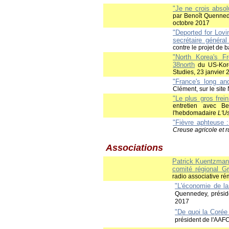
"Je ne crois abso
par Benoît Quenned
octobre 2017
"Deported for Lovi
secrétaire généra
contre le projet de b
"North Korea's F
38north
du US-Korea
Studies, 23 janvier 
"France's long an
Clément, sur le site
"Le plus gros frein
entretien avec Be
l'hebdomadaire
L'U
"Fièvre aphteuse :
Creuse agricole et r
Associations
Patrick Kuentzman
comité régional G
radio associative ré
"L'économie de la 
Quennedey, préside
2017
"De quoi la Corée
président de l'AAFC