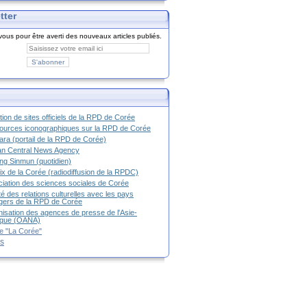
tter
ous pour être averti des nouveaux articles publiés.
tion de sites officiels de la RPD de Corée
urces iconographiques sur la RPD de Corée
ra (portail de la RPD de Corée)
an Central News Agency
g Sinmun (quotidien)
ix de la Corée (radiodiffusion de la RPDC)
iation des sciences sociales de Corée
é des relations culturelles avec les pays
g
ers de la RPD de Corée
isation des agences de presse de l'Asie-
ique (OANA)
e "La Corée"
es