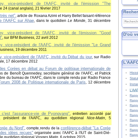
y, vice-président de l'AAFC, invité de l'émission "The
ce 24 (canal anglais), 21 février 2017
Reche
très net"
, article de Roxana Azimi et Harry Bellet faisant référence
de l'AAFC sur Ahae
, dans le quotidien
Le Monde
, 31 décembre
y, vice-président de l'AAFC, invité de l'émission "Good
D'où v
d"
, sur BFM Business, 22 avril 2012
, vice-président de l'AAFC, invité de l'émission "Le Grand
Business, 19 décembre 2011
, vice-président de
l'AAFC, invité du Débat du jour
,
sur
Radio
nale, 17 décembre 2012
L'AAFC
 des Corées en débat au Forum de politique internationale de
Histo
ons de Benoît Quennedey, secrétaire général de l'AAFC, et Patrick
e du bureau de l'AAFC, dans le compte rendu par Radio France
Statu
Forum 2008 de Politique internationale de Paris
, 12 décembre
Insta
L'AAF
Rappo
Rappo
Rappo
Rappo
, c'est l'assurance-vie de Pyongyang"
, entretien accordé par
Rappo
, président de l'AAFC, au quotidien régional
Nice-Matin
, 5
Rappo
Rappo
Corée du Nord"
conférence-débat "La Corée
, compte
rendu de la
Rappo
 des idées reçues"
organisée avec l'AAFC à l'IUT de Saint-Dié-
Rappo
le quotidien régional
Vosges Matin
, 6 octobre 2015