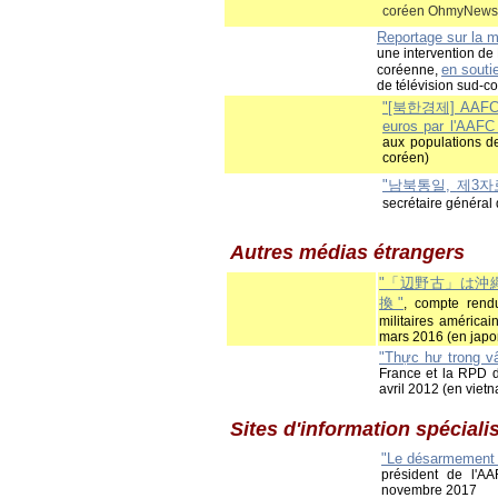
coréen OhmyNews,
Reportage sur la 
une intervention de 
en souti
coréenne,
de télévision sud-
"[북한경제] AA
euros par l'AAFC
aux populations d
coréen)
"
남북통일
,
제
3
자
secrétaire général
Autres médias étrangers
"「辺野古」は沖
換"
, compte ren
militaires américa
mars 2016 (en japo
"Thực hư trong v
France et la RPD d
avril 2012 (en viet
Sites d'information spéciali
"Le désarmement n
président de l'
novembre 2017