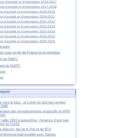
rts d'activité et d'orientation 2016-2017
rts d'activité et d'orientation 2017-2018
rt d'activité et d'orientation 2018-2019
rt d'activité et d'orientation 2019-2021
rt d'activité et d'orientation 2021-2022
rt d'activité et d'orientation 2022-2023
rt d'activité et d'orientation 2023-2024
rt d'activité et d'orientation 2024-2025
rt d'activité et d'orientation 2025-2026
ration
z-vous en Ile-de-France et en province
tin de l'AAFC
rle de l'AAFC
sion
act
ment
r vers le futur : la Corée du Sud des années
-1988
ération des investissements productifs en RPD
orée
 juillet 1953 à aujourd’hui : l’urgence d’une paix
itive en Corée
tte Macron, fan de K-Pop et de BTS
 Montreuil était jumelée avec Nampo