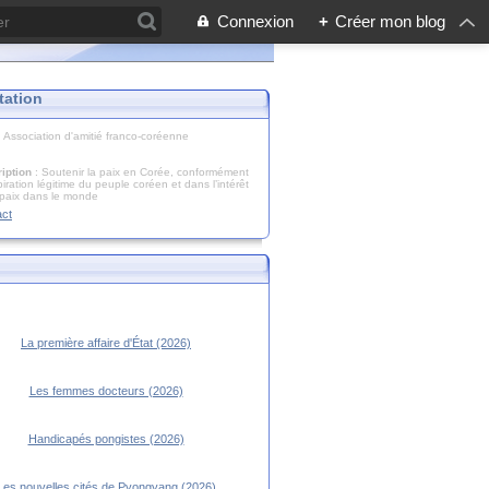
Connexion
+
Créer mon blog
tation
: Association d'amitié franco-coréenne
iption
: Soutenir la paix en Corée, conformément
piration légitime du peuple coréen et dans l’intérêt
 paix dans le monde
act
La première affaire d'État (2026)
Les femmes docteurs (2026)
Handicapés pongistes (2026)
Les nouvelles cités de Pyongyang (2026)