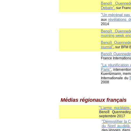
Benoît Quennede
Debate"
, sur Fran
"Un mécénat pas 
révélations 
aux
2014
Benoît Quennede
morning week en
Benoît Quennedey
journal"
, sur BFM 
Benoît Quennedey
France Internatio
"La réunification
Paris"
, interventi
Kuentzmann, membr
Internationale du
2008
Médias régionaux français
"L'arme nucléaire
Benoît Quennedey
septembre 2017
"Démystifier la 
du Nord au-delà
des-Vosges, dans 