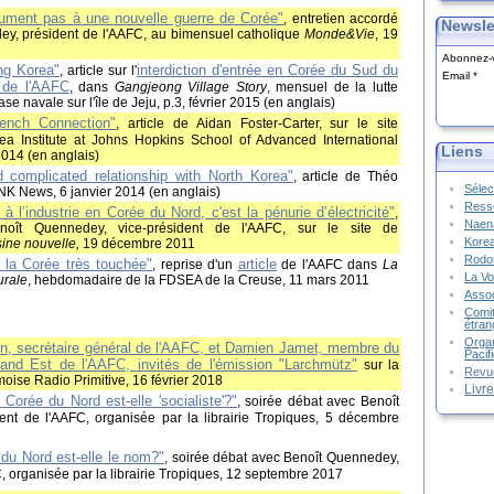
lument pas à une nouvelle guerre de Corée"
, entretien accordé
Newsle
ey, président de l'AAFC, au bimensuel catholique
Monde&Vie
, 19
Abonnez-v
ng Korea"
interdiction d'entrée en Corée du Sud du
, article sur l'
Email
l de l'AAFC
, dans
Gangjeong Village Story
, mensuel de la lutte
ase navale sur l'île de Jeju, p.3, février 2015 (en anglais)
rench Connection"
, article de Aidan Foster-Carter, sur le site
 Institute at Johns Hopkins School of Advanced International
Liens
2014 (en anglais)
d complicated relationship with North Korea"
, article de Théo
Sélec
 NK News, 6 janvier 2014 (en anglais)
Resso
 à l’industrie en Corée du Nord, c'est la pénurie d’électricité"
,
Naena
noît Quennedey, vice-président de l'AAFC, sur le site de
Kore
sine nouvelle,
19 décembre 2011
Rodon
 la Corée très touchée"
article
, reprise d'un
de l'AAFC dans
La
La Vo
urale
, hebdomadaire de la FDSEA de la Creuse, 11 mars 2011
Assoc
Comit
étran
Organ
n, secrétaire général de l'AAFC, et Damien Jamet, membre du
Pacif
rand Est de l'AAFC, invités de l'émission "Larchmütz"
sur la
Revu
moise Radio Primitive, 16 février 2018
Livr
Corée du Nord est-elle 'socialiste'?"
, soirée débat avec Benoît
nt de l'AAFC, organisée par la librairie Tropiques, 5 décembre
 du Nord est-elle le nom?"
, soirée débat avec Benoît Quennedey,
, organisée par la librairie Tropiques, 12 septembre 2017