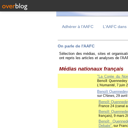
Adhérer à l'AAFC
L'AAFC dans 
On parle de l'AAFC
Sélection des médias, sites et organisa
ont repris les articles et analyses de l'AA
Médias nationaux français
"La Corée du Nord
Benoît Quennede
L'Humanité
, 7 juin
Benoît Quennedey, 
sur CNews, 29 avri
Benoît Quennedey
France 24 (canal a
Benoît Quennedey
français), 9 mars 
Benoît Quennede
Debate"
, sur Fran