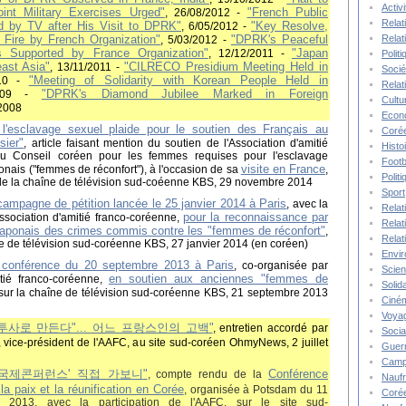
Activ
int Military Exercises Urged"
"French Public
, 26/08/2012 -
Relat
ed by TV after His Visit to DPRK"
"Key Resolve,
, 6/05/2012 -
Relat
 Fire by French Organization"
"DPRK's Peaceful
, 5/03/2012 -
es Supported by France Organization"
"Japan
, 12/12/2011 -
Polit
east Asia"
"
CILRECO Presidium Meeting Held in
, 13/11/2011 -
Socié
"Meeting of Solidarity with Korean People Held in
10
-
Relat
"DPRK's Diamond Jubilee Marked in Foreign
009 -
Cultu
/2008
Econ
l'esclavage sexuel plaide pour le soutien des Français au
Corée
sier"
, article faisant mention du soutien de l'Association d'amitié
Histo
au Conseil coréen pour les femmes requises pour l'esclavage
Footb
visite en France
ponais ("femmes de réconfort"), à l'occasion de sa
,
Polit
et de la chaîne de télévision sud-coéenne KBS, 29 novembre 2014
Sport
campagne de pétition lancée le 25 janvier 2014 à Paris
, avec la
Relat
pour la reconnaissance par
Association d'amitié franco-coréenne,
Relat
japonais des crimes commis contre les "femmes de réconfort"
,
Relat
îne de télévision sud-coréenne KBS, 27 janvier 2014 (en coréen)
Envi
 conférence du 20 septembre 2013 à Paris
, co-organisée par
Scie
en soutien aux anciennes "femmes de
itié franco-coréenne,
Solida
é sur la chaîne de télévision sud-coréenne KBS, 21 septembre 2013
Ciné
Voya
투사로 만든다"... 어느 프랑스인의 고백
"
, entretien accordé par
Socia
vice-président de l'AAFC, au site sud-coréen OhmyNews, 2 juillet
Guer
Camp
'국제콘퍼런스' 직접 가보니
"
Conférence
, compte rendu de la
Nauf
 la paix et la réunification en Corée
, organisée à Potsdam du 11
Corée
2013, avec la participation de l'AAFC, sur le site sud-