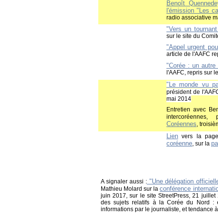
Benoît Quennedey
l'émission "Les c
radio associative 
"Vers un tournant
sur le site du Comi
"Appel urgent pou
article de l'AAFC re
"Corée : un autre 
l'AAFC, repris sur 
"Le monde vu pa
président de l'AAF
mai 2014
Entretien avec Ben
intercoréennes
Coréennes
, troisi
Lien
vers la pag
coréenne
pa
, sur la
"Une délégation officiel
A signaler aussi :
conférence internatio
Mathieu Molard sur la
juin 2017, sur le site StreetPress, 21 juille
des sujets relatifs à la Corée du Nord : 
informations par le journaliste, et tendance à 