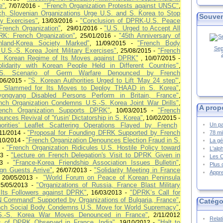
e"
"French Organization Protests against UNSC"
, 7/07/2016
-
,
ch, Slovenian Organizations Urge U.S. and S. Korea to Stop
Souven
ary Exercises"
"
Conclusion of DPRK-U.S. Peace
, 13/03/2016 -
French Organization"
"U.S. Urged to Accept All
, 29/01/2016
-
RK: French Organization"
"45th Anniversary of
, 25/01/2016
-
nland-Korea Society Marked"
"
French Body
, 11/09/2015 -
Sep
U.S.-S. Korea Joint Military Exercises"
"French
, 25/08/2015
-
 Korean Regime of Its Moves against DPRK"
, 10/07/2015 -
lidarity with Korean People Held in Different Countries"
,
.S. Scenario of Germ Warfare Denounced by French
"S. Korean Authorities Urged to Lift 'May 24 step'"
/06/2015 -
,
. Slammed for Its Moves to Deploy THAAD in S. Korea"
,
yongyang Disabled Persons Perform in Britain, France"
,
nch Organization Condemns U.S.-S. Korea Joint War Drills"
,
A prop
rench Organization Supports DPRK"
"French
, 10/03/2015 -
unces Revival of 'Yusin' Dictatorship in S. Korea"
, 10/02/2015 -
Un pa
rities' Leaflet Scattering Operations Flayed by French
"Proposal for Founding DFRK Supported by French
78 mi
/11/2014
-
"French Organization Denounces Election Fraud in S.
/10/2014 -
La gé
"French Organization Ridicules U.S. Hostile Policy toward
4 -
L'alp
"Lecture on French Delegation's Visit to DPRK Given in
13 -
Les 
"
France-Korea Friendship Association Issues Bulletin"
013
-
,
Plus 
ign Guests Arrive"
"Solidarity Meeting in France
, 26/07/2013 -
Appre
"
World Forum on Peace of Korean Peninsula
, 20/05/2013 -
"Organizations of Russia, France Blast Military
 5/05/2013
-
 Its Followers against DPRK"
"
DPRK’s Call for
, 16/03/2013 -
UN Command” Supported by Organizations of Bulgaria, France"
,
Catégo
nch Social Body Condemns U.S. Move for World Supremacy"
,
S.-S. Korea War Moves Denounced in France"
, 2/11/2012
Relat
s of DPRK Observed in France, India"
"Halt to
, 19/10/2012 -