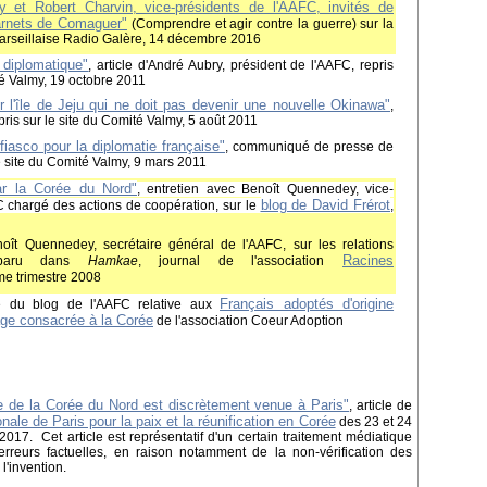
 et Robert Charvin, vice-présidents de l'AAFC, invités de
arnets de Comaguer"
(Comprendre et agir contre la guerre) sur la
marseillaise Radio Galère, 14 décembre 2016
 diplomatique"
, article d'André Aubry, président de l'AAFC, repris
té Valmy, 19 octobre 2011
r l'île de Jeju qui ne doit pas devenir une nouvelle Okinawa"
,
pris sur le site du Comité Valmy, 5 août 2011
fiasco pour la diplomatie française"
, communiqué de presse de
le site du Comité Valmy, 9 mars 2011
r la Corée du Nord"
, entretien avec Benoît Quennedey, vice-
blog de David Frérot
C chargé des actions de coopération, sur le
,
oît Quennedey, secrétaire général de l'AAFC, sur les relations
Racines
, paru dans
Hamkae
, journal de l'association
ème trimestre 2008
Français adoptés d'origine
e du blog de l'AAFC relative aux
ge consacrée à la Corée
de l'association Coeur Adoption
le de la Corée du Nord est discrètement venue à Paris"
, article de
nale de Paris pour la paix et la réunification en Corée
des 23 et 24
t 2017. Cet article est représentatif d'un certain traitement médiatique
erreurs factuelles, en raison notamment de la non-vérification des
l'invention.