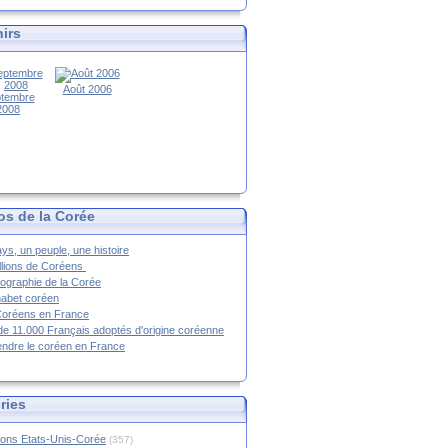
irs
Août 2006
tembre
2008
os de la Corée
ys, un peuple, une histoire
llions de Coréens
ographie de la Corée
habet coréen
Coréens en France
de 11.000 Français adoptés d'origine coréenne
ndre le coréen en France
ries
ions Etats-Unis-Corée
(357)