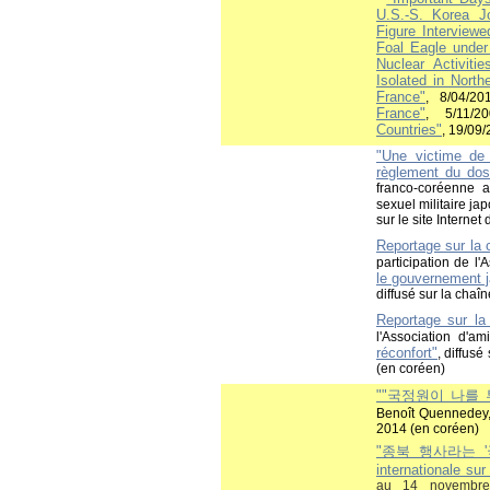
U.S.-S. Korea Jo
Figure Interview
Foal Eagle under
Nuclear Activiti
Isolated in North
France"
, 8/04/20
France"
, 5/11/2
Countries"
, 19/09
"Une victime de 
règlement du dos
franco-coréenne 
sexuel militaire ja
sur le site Intern
Reportage sur la 
participation de l'
le gouvernement 
diffusé sur la cha
Reportage sur la
l'Association d'am
réconfort"
, diffus
(en coréen)
""국정원이 나를 
Benoît Quennedey, 
2014 (en coréen)
"종북 행사라는 
internationale sur
au 14 novembre 