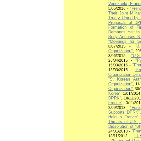
Venezuela, Franc
"Fren
5/05/2016 -
Their Joint Milit
Treaty Urged by 
Proposals of DP
Formation of Fi
Demands Halt to 
Body Accuses S.
"Meetings for So
"U
8/07/2015 -
Organization"
, 29
"U.S
3/06/2015 -
"P
25/04/2015 -
"Fre
15/03/2015 -
"F
13/03/2015 -
Organization Deno
"
S. Korean Autho
Organization"
, 11
Organization"
, 30
Korea"
, 1/01/201
DPRK"
, 18/12/20
France"
, 3/11/2
"Fore
2/09/2013
-
Supports DPRK"
Held in France"
,
Threats of U.S.,
Dissolution of “
"Fre
24/01/2013
-
"U.
18/11/2012 -
"Important Day
-