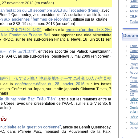
Naufr
 27 novembre 2013 (en coréen)
Relat
manifestation du 18 septembre 2013 au Trocadéro
(Paris)
, avec
Archi
Benoît Quennedey, vice-président de l'Association d'amitié franco-
CIL
en aux anciennes "femmes de réconfort"
, diffusé sur la chaîne
Taek
coréenne SBS, 19 septembre 2013 (en coréen)
FC，北 구호단체에 성금"
remise d'un don de 3 250
, a
rticle sur la
 à la Fondation Eugene Bell
Docume
pour apporter une aide alimentaire
e RPDC, sur le site sud-coréen Financial News, 16 juin 2011 (en
Trois 
Commu
로서 감동 느끼고파
"
, entretien accordé par Patrick Kuentzmann,
Résol
 de l'AAFC, au site sud-coréen TongilNews, 8 mai 2009 (en coréen)
Natio
Proje
démoc
Accor
Progr
縄差別 仏で済州島と沖縄基地をテーマに討議
50人が意見交
toute 
conférence-débat du 28 janvier 2016
du de la
sur les bases
Décla
ines en Corée et au Japon, sur le site japonais Okinawa Times, 7
Décla
nais)
six
ấn đề hạt nhân Bắc Triều Tiên"
Décla
, article sur les relations entre la
des r
e Corée, avec une présentation de l'AAFC, sur le site Vietinfo, 8
Décla
namien)
et la
Décl
sés
Accor
ucléaire et la question coréenne"
, article de Benoît Quennedey,
Pétit
AAFC, dans
Planète Paix
, mensuel du Mouvement de la Paix,