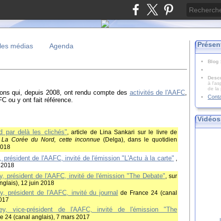
Présen
les médias
Agenda
Blog
Descr
à l'as
de la
tions qui, depuis 2008, ont rendu compte des
activités de l'AAFC
,
Cont
FC ou y ont fait référence.
Vidéos
 par delà les clichés"
, article de Lina Sankari sur le livre de
y
La Corée du Nord, cette inconnue
(Delga), dans le quotidien
 2018
président de l'AAFC, invité de l'émission "L'Actu à la carte"
,
l 2018
, président de l'AAFC, invité de l'émission "The Debate"
, sur
nglais), 12 juin 2018
, président de l'AAFC, invité du journal
de France 24 (canal
2017
y, vice-président de l'AAFC, invité de l'émission "The
ce 24 (canal anglais), 7 mars 2017