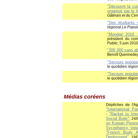
"Découvrir la cui
organisé par le 
Gâtinais et du Cen
"Des étudiants s
régional
Le Popul
"Mondial 2010 :
président du com
Public
, 5 juin 201
"300 000 sans ab
Benoît Quennedey,
"Secours populai
le quotidien régio
"Secours populai
le quotidien régio
Médias coréens
Dépêches de l'Ag
"International P
"Racket to Imp
-
Social Body"
, 24
on Korean Penins
Sycophancy towa
"
French Body A
Deployment"
, 19