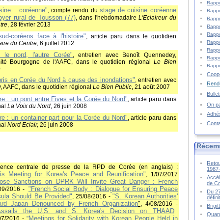
Rappo
sine... coréenne"
stage de cuisine coréenne
, compte rendu du
Rappo
foyer rural de Tousson (77)
,
dans l'hebdomadaire
L'Eclaireur du
Rappo
tre
, 28 février 2013
Rappo
Rappo
ud-coréens face à l'histoire"
, article paru dans le quotidien
Rappo
aire du Centre
, 6 juillet 2012
Rappo
 le nord, l'autre Corée"
, entretien avec Benoît Quennedey,
Rappo
ité Bourgogne de l'AAFC, dans le quotidien régional
Le Bien
Rappo
0
Coopé
ris en Corée du Nord à cause des inondations"
, entretien avec
Rende
 AAFC, dans le quotidien régional
Le Bien Public
, 21 août 2007
Bulle
re : un pont entre Fives et la Corée du Nord"
, article paru dans
On pa
nal
La Voix du Nord
, 26 juin 2008
Adhé
re : un container part pour la Corée du Nord"
, article paru dans
Cont
nal
Nord Eclair,
26 juin 2008
Récem
Retou
ence centrale de presse de la RPD de Corée (en anglais) :
1987
aris Meeting for Korea's Peace and Reunification"
, 1/07/2017
Accél
ose Sanctions on DPRK Will Invite Great Danger : French
de C
"French Social Body : Dialogue for Ensuring Peace
/09/2016 -
Du 27
ula Should Be Provided"
"
S. Korean Authorities'
, 25/08/2016 -
défin
rd Japan Denounced by French Organization
"
, 4/08/2016 -
Brigi
ssails the U.S. and S. Korea's Decision on THAAD
Quand
Meetings for Solidarity with Korean People Held in
/07/2016
-
"