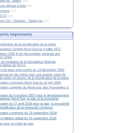
age du "Sewol"
(20)
ions Afrique-Corée
(18)
tecture
(17)
RECO
(12)
won-Do - Hapkido - Taekkyon
(12)
nts importants
principes de la réunification de la patrie
niqué conjoint Nord-Sud du 4 juillet 1972
ution 3390 B de l'Assemblée générale des
ns Unies
t de fondation de la République fédérale
ratique du Koryo
d de base intercoréen du 13 décembre 1991
amme en dix points pour une grande union de
la nation en faveur de la réunification de la patrie
ration commune Nord-Sud du 15 juin 2000
ration conjointe du 4ème tour des Pourparlers à
ration du 4 octobre 2007 pour le développement
apports Nord-Sud, la paix et la prospérité
ration du 27 avril 2018 pour la paix, la prospérité
 réunification de la péninsule coréenne
aration commune du 19 septembre 2018
d militaire global du 19 septembre 2018
ion pour un traité de paix