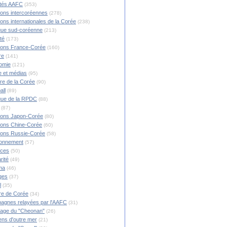
ités AAFC
(353)
ions intercoréennes
(278)
ions internationales de la Corée
(238)
ique sud-coréenne
(213)
té
(173)
ions France-Corée
(160)
re
(141)
omie
(121)
 et médias
(95)
ire de la Corée
(90)
all
(89)
ique de la RPDC
(88)
(87)
ions Japon-Corée
(80)
ions Chine-Corée
(60)
ions Russie-Corée
(58)
ronnement
(57)
nces
(50)
rité
(49)
ma
(46)
ges
(37)
l
(35)
re de Corée
(34)
agnes relayées par l'AAFC
(31)
rage du "Cheonan"
(26)
ns d'outre mer
(21)