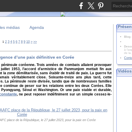
Présen
les médias
Agenda
Blog
20
30
2
3
4
5
6
7
8
9
10
>
>>
1
Descr
à l'as
de la
urgence d’une paix définitive en Corée
Cont
la péninsule coréenne. Trois années de combats allaient provoquer
juillet 1953, l’accord d’armistice de Panmunjom mettait fin aux
Vidéos
 la zone démilitarisée, sans établir de traité de paix. La guerre fut
mais véritablement close. Soixante-treize ans plus tard, cette
. La péninsule reste divisée, tandis que de nombreuses familles
e continue de peser sur les relations entre les deux Corées. Elle
 Pyongyang, Séoul et Washington. Or une paix stable et durable,
constante
, ne peut reposer indéfiniment sur un simple cessez-le-
AFC place de la République, le 27 juillet 2023, pour la paix en Corée