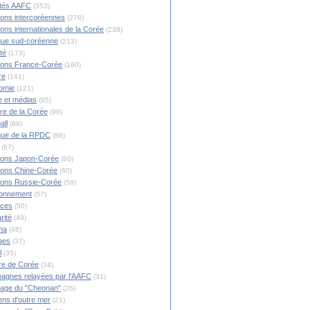
ités AAFC
(353)
ions intercoréennes
(278)
ions internationales de la Corée
(238)
ique sud-coréenne
(213)
té
(173)
ions France-Corée
(160)
re
(141)
omie
(121)
 et médias
(95)
ire de la Corée
(90)
mage à Jihad, notre camarade communiste décédé ce 8 juillet 2026 - 
all
(89)
ique de la RPDC
(88)
(87)
ions Japon-Corée
(80)
ions Chine-Corée
(60)
ions Russie-Corée
(58)
ronnement
(57)
nces
(50)
rité
(49)
ma
(46)
ges
(37)
l
(35)
re de Corée
(34)
agnes relayées par l'AAFC
(31)
rage du "Cheonan"
(26)
ns d'outre mer
(21)