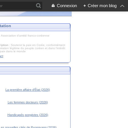
Connexion
+
Créer mon blog
tation
: Association d'amitié franco-coréenne
iption
: Soutenir la paix en Corée, conformément
piration légitime du peuple coréen et dans l’intérêt
 paix dans le monde
act
La première affaire d'État (2026)
Les femmes docteurs (2026)
Handicapés pongistes (2026)
Les nouvelles cités de Pyongyang (2026)