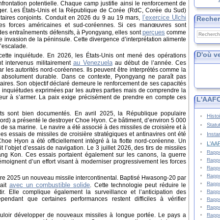
nfrontation potentielle. Chaque camp justifie ainsi le renforcement de
éger. Les États-Unis et la République de Corée (RdC, Corée du Sud)
l’exercice Ulchi
itaires conjoints. Conduit en 2026 du 9 au 19 mars,
Reche
s forces américaines et sud-coréennes. Si ces manœuvres sont
perçues
es entraînements défensifs, à Pyongyang, elles sont
comme
e invasion de la péninsule. Cette divergence d’interprétation alimente
d’escalade.
D'où v
 cette inquiétude. En 2026, les États-Unis ont mené des opérations
au Venezuela
t intervenus militairement
au début de l’année. Ces
 les autorités nord-coréennes. Ils peuvent être interprétés comme la
t absolument durable. Dans ce contexte, Pyongyang ne paraît pas
aires. Son objectif déclaré demeure le renforcement de ses capacités
les inquiétudes exprimées par les autres parties mais de comprendre la
eur à s’armer. La paix exige précisément de prendre en compte ces
L'AAFC
nts sont bien documentés. En avril 2025, la République populaire
Histo
d) a présenté le destroyer Choe Hyon. Ce bâtiment, d’environ 5 000
Statu
de sa marine. Le navire a été associé à des missiles de croisière et à
es essais de missiles de croisière stratégiques et antinavires ont été
Insta
Choe Hyon a été officiellement intégré à la flotte nord-coréenne. Un
L'AAF
 l’objet d’essais de navigation. Le 3 juillet 2026, des tirs de missiles
Rappo
Kang Kon. Ces essais portaient également sur les canons, la guerre
Rappo
 témoignent d’un effort visant à moderniser progressivement les forces
Rappo
Rappo
re 2025 un nouveau missile intercontinental. Baptisé Hwasong-20 par
Rappo
avec un combustible solide
rait
. Cette technologie peut réduire le
Rappo
r. Elle complique également la surveillance et l’anticipation des
endant que certaines performances restent difficiles à vérifier
Rappo
Rappo
loir développer de nouveaux missiles à longue portée. Le pays a
Rappo