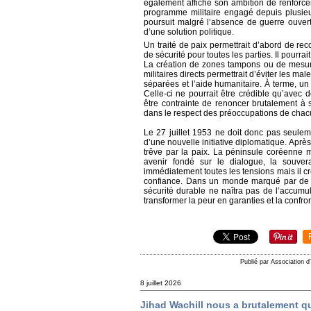
également affiché son ambition de renforce
programme militaire engagé depuis plusie
poursuit malgré l’absence de guerre ouvert
d’une solution politique.
Un traité de paix permettrait d’abord de recon
de sécurité pour toutes les parties. Il pourra
La création de zones tampons ou de mesures
militaires directs permettrait d’éviter les m
séparées et l’aide humanitaire. À terme, un
Celle-ci ne pourrait être crédible qu’avec 
être contrainte de renoncer brutalement à s
dans le respect des préoccupations de chac
Le 27 juillet 1953 ne doit donc pas seulem
d’une nouvelle initiative diplomatique. Aprè
trêve par la paix. La péninsule coréenne 
avenir fondé sur le dialogue, la souver
immédiatement toutes les tensions mais il cr
confiance. Dans un monde marqué par de no
sécurité durable ne naîtra pas de l’accumul
transformer la peur en garanties et la confro
Publié par Association d
8 juillet 2026
Jihad Wachill nous a brutalement qu