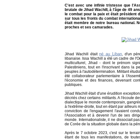
C'est avec une infinie tristesse que l'As
brutale de Jihad Wachill, à l'âge de 49 ans
le combat pour la paix et était président
sur tous les fronts du combat international
était membre de notre bureau national. N
proches et ses camarades.
né au Liban
Jihad Wachill était
, d'un pèr
libanaise. Issa Wachill a été un cadre de l'
multiculturel, Jihad - dont le prénom sign
Palestiniens, tout en l'inscrivant dans la p
peuples à l'autodétermination. Militant étud
été collaborateur parlementaire à l'Assembl
l'économie et des finances, devenant con
publiques.
Jihad Wachill était d'une érudition exceptio
décriés chez certains militants. A l'écoute d
dialectique le monde contemporain, gangréné
à l'extrême-droite, tout en étant par ailleurs
conviction de l'engagement l'avaient cond
l'Association et à devenir l'un de ses di
monde. Internationaliste, il ne dissociait pa
de Corée de la situation globale dans la péni
Après le 7 octobre 2023, c'est sur le terrain
étant de tous les manifestations, de toute