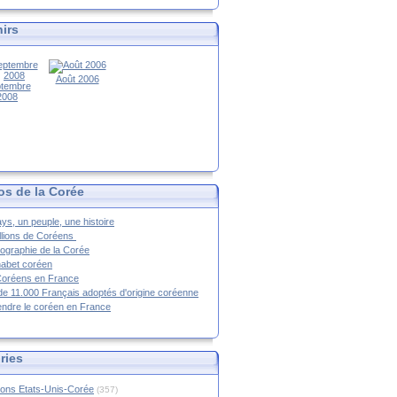
irs
Août 2006
tembre
2008
os de la Corée
ys, un peuple, une histoire
llions de Coréens
ographie de la Corée
habet coréen
Coréens en France
de 11.000 Français adoptés d'origine coréenne
ndre le coréen en France
ries
ions Etats-Unis-Corée
(357)