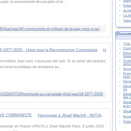
Naufr
ix, la souveraineté des peuples et la ...
Relat
Archi
CIL
Taek
https://jeunessedumonde.fr/2026/07/08/jihad-wachill-communiste-et-militant-de-la-paix-nous-a-quittes/
Docume
Trois 
Commu
Hommage au camarade Jihad Wachill (1977-2026) - Union pour la Reconstruction Communiste
Résol
Natio
Proje
 militant, trop court, n'aura pas été vain. Tu as semé des graines,
démoc
social et politique de résistance au ...
Accor
Progr
toute 
Décla
Décla
six
fr/2026/07/10/hommage-au-camarade-jihad-wachill-1977-2026/
Décla
des r
Décla
et la
Décl
Hommage à Jihad Wachill - INITIATIVE COMMUNISTE
Accor
Pétit
iste en France (PRCF) à Jihad Wachill Paris, 8 juillet 2026 -