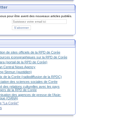
tter
ous pour être averti des nouveaux articles publiés.
tion de sites officiels de la RPD de Corée
urces iconographiques sur la RPD de Corée
ra (portail de la RPD de Corée)
an Central News Agency
g Sinmun (quotidien)
ix de la Corée (radiodiffusion de la RPDC)
iation des sciences sociales de Corée
é des relations culturelles avec les pays
g
ers de la RPD de Corée
isation des agences de presse de l'Asie-
ique (OANA)
e "La Corée"
es