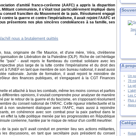
sociation d'amitié franco-coréenne (AAFC) a appris la disparition
. Militant communiste, il s'était tout particulièrement impliqué dans
Souven
 du conseil francilien du Mouvement de la paix. Résolument engagé
 contre la guerre et contre l'impérialisme, il avait rejoint l'AAFC et
ous présentons nos plus sincères condoléances à sa famille, ses
Sep
e, Issa, originaire de l'île Maurice, et d'une mère, Véra, chrétienne
Organisation de Libération de la Palestine (OLP). Riche de cet héritage
ifie "paix" - avait repris le flambeau du combat solidaire avec les
A prop
erspective plus large de la lutte contre l'impérialisme et du droit des
iant à l'UNEF en tant que membre de son bureau national, il avait aussi
ée nationale. Juriste de formation, il avait rejoint le ministère de
Un pa
trôleur des finances publiques, et s'engageant à la CGT Finances
78 mi
La gé
L'alp
nnelle et attaché à tous les combats, même les moins connus et parfois
es différentes opinions, il voulait comprendre pour analyser de manière
Les 
 par le retour de la guerre et du fascisme, en s'opposant résolument
Plus 
 membre du conseil national de l'ARAC. Cette rigueur intellectuelle et la
Appre
uit à non seulement dialoguer avec l'AAFC, mais aussi à rejoindre
rigeants, en cohérence avec son combat pour la paix partout dans le
s en effet la lutte politique menée par les progressistes en République
nsule coréenne, hantée par le risque de retour d'un conflit meurtrier.
Catégo
 de la paix qu'il avait conduit en premier lieu ses actions militantes,
s les discussions, en tant que secrétaire puis président du conseil
Relat