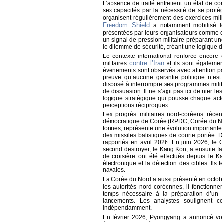
L’absence de traité entretient un état de co
ses capacités par la nécessité de se prot
organisent régulièrement des exercices mil
Freedom Shield
a notamment mobilisé le
présentées par leurs organisateurs comme d
un signal de pression militaire préparant un
le dilemme de sécurité, créant une logique 
Le contexte international renforce encore
contre l’Iran
militaires
et ils sont égalemen
événements sont observés avec attention par
preuve qu’aucune garantie politique n’es
disposé à interrompre ses programmes milit
de dissuasion. Il ne s’agit pas ici de nier 
logique stratégique qui pousse chaque act
perceptions réciproques.
Les progrès militaires nord-coréens réce
démocratique de Corée (RPDC, Corée du Nor
tonnes, représente une évolution importante 
des missiles balistiques de courte portée. D
rapportés en avril 2026. En juin 2026, le 
second destroyer, le Kang Kon, a ensuite fait
de croisière ont été effectués depuis le 
électronique et la détection des cibles. Ils
navales.
La Corée du Nord a aussi présenté en octob
les autorités nord-coréennes, il fonctionne
temps nécessaire à la préparation d’un ti
lancements. Les analystes soulignent cep
indépendamment.
En février 2026, Pyongyang a annoncé vou