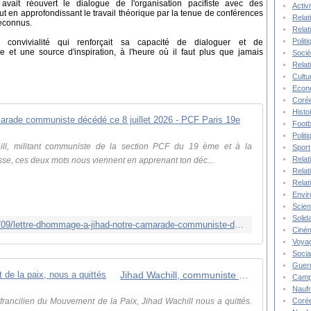
avait réouvert le dialogue de l'organisation pacifiste avec des
Activ
out en approfondissant le travail théorique par la tenue de conférences
Relat
reconnus.
Relat
Polit
 convivialité qui renforçait sa capacité de dialoguer et de
 et une source d'inspiration, à l'heure où il faut plus que jamais
Socié
Relat
Cultu
Econ
Corée
Histo
Lettre d'hom
Footb
Polit
ll, militant communiste de la section PCF du 19 ème et à la
Sport
Relat
esse, ces deux mots nous viennent en apprenant ton déc...
Relat
Relat
Envi
Scie
Solida
https://www.pcfparis19e.com/2026/07/09/lettre-dhommage-a-jihad-notre-camarade-communiste-decede-ce-8-juillet-2026/
Ciné
Voya
Socia
Guer
Jihad Wachill, communiste et militant de la paix, nous a quittés
Camp
Nauf
Corée
t francilien du Mouvement de la Paix, Jihad Wachill nous a quittés.