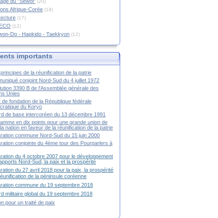
age du "Sewol"
(20)
ions Afrique-Corée
(18)
tecture
(17)
RECO
(12)
won-Do - Hapkido - Taekkyon
(12)
nts importants
principes de la réunification de la patrie
niqué conjoint Nord-Sud du 4 juillet 1972
ution 3390 B de l'Assemblée générale des
ns Unies
t de fondation de la République fédérale
ratique du Koryo
d de base intercoréen du 13 décembre 1991
amme en dix points pour une grande union de
la nation en faveur de la réunification de la patrie
ration commune Nord-Sud du 15 juin 2000
ration conjointe du 4ème tour des Pourparlers à
ration du 4 octobre 2007 pour le développement
apports Nord-Sud, la paix et la prospérité
ration du 27 avril 2018 pour la paix, la prospérité
 réunification de la péninsule coréenne
aration commune du 19 septembre 2018
d militaire global du 19 septembre 2018
ion pour un traité de paix