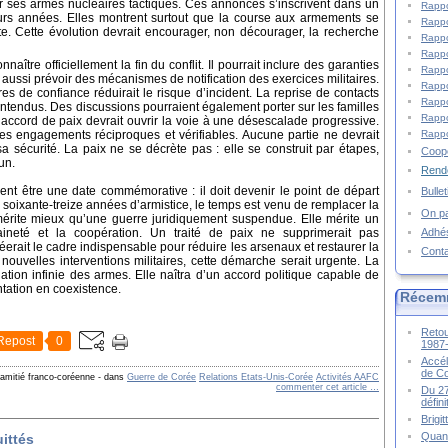
r ses armes nucléaires tactiques. Ces annonces s’inscrivent dans un
Rappo
urs années. Elles montrent surtout que la course aux armements se
Rappo
e. Cette évolution devrait encourager, non décourager, la recherche
Rappo
Rappo
naître officiellement la fin du conflit. Il pourrait inclure des garanties
Rappo
it aussi prévoir des mécanismes de notification des exercices militaires.
Rappo
 de confiance réduirait le risque d’incident. La reprise de contacts
Rappo
alentendus. Des discussions pourraient également porter sur les familles
Rappo
 accord de paix devrait ouvrir la voie à une désescalade progressive.
Rappo
des engagements réciproques et vérifiables. Aucune partie ne devrait
a sécurité. La paix ne se décrète pas : elle se construit par étapes,
Coopé
un.
Rende
ent être une date commémorative : il doit devenir le point de départ
Bulle
s soixante-treize années d’armistice, le temps est venu de remplacer la
On pa
mérite mieux qu’une guerre juridiquement suspendue. Elle mérite un
Adhé
aineté et la coopération. Un traité de paix ne supprimerait pas
éerait le cadre indispensable pour réduire les arsenaux et restaurer la
Cont
uvelles interventions militaires, cette démarche serait urgente. La
ation infinie des armes. Elle naîtra d’un accord politique capable de
ntation en coexistence.
Récem
Retou
Repost
0
1987
Accél
de C
'amitié franco-coréenne
-
dans
Guerre de Corée
Relations Etats-Unis-Corée
Activités AAFC
commenter cet article
…
Du 27
défin
Brigi
Quand
ittés