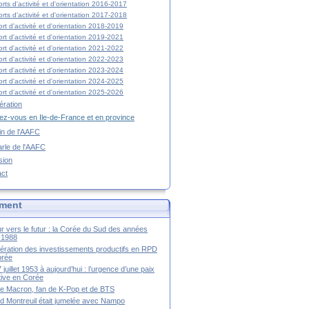
rts d'activité et d'orientation 2016-2017
rts d'activité et d'orientation 2017-2018
rt d'activité et d'orientation 2018-2019
rt d'activité et d'orientation 2019-2021
rt d'activité et d'orientation 2021-2022
rt d'activité et d'orientation 2022-2023
rt d'activité et d'orientation 2023-2024
rt d'activité et d'orientation 2024-2025
rt d'activité et d'orientation 2025-2026
ration
z-vous en Ile-de-France et en province
tin de l'AAFC
rle de l'AAFC
sion
act
ment
r vers le futur : la Corée du Sud des années
-1988
ération des investissements productifs en RPD
orée
 juillet 1953 à aujourd’hui : l’urgence d’une paix
itive en Corée
tte Macron, fan de K-Pop et de BTS
 Montreuil était jumelée avec Nampo