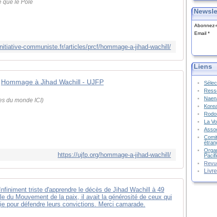
e que le Pôle
Newsle
Abonnez-v
Email
nitiative-communiste.fr/articles/prcf/hommage-a-jihad-wachill/
Liens
Hommage à Jihad Wachill - UJFP
Sélec
Resso
Naena
es du monde ICI)
Kore
Rodon
La Vo
Assoc
Comit
étran
Organ
https://ujfp.org/hommage-a-jihad-wachill/
Pacif
Revu
Livr