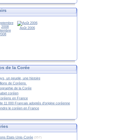
irs
Août 2006
tembre
2008
os de la Corée
ys, un peuple, une histoire
llions de Coréens
ographie de la Corée
habet coréen
Coréens en France
de 11.000 Français adoptés d'origine coréenne
ndre le coréen en France
ries
ions Etats-Unis-Corée
(357)