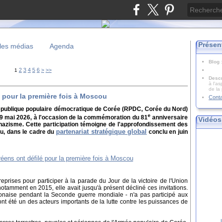
Présen
les médias
Agenda
Blog
2
3
4
5
6
>
>>
1
Descr
à l'as
de la
 pour la première fois à Moscou
Cont
 République populaire démocratique de Corée (RPDC, Corée du Nord)
e
e 9 mai 2026, à l'occasion de la commémoration du 81
anniversaire
Vidéos
 nazisme. Cette participation témoigne de l'approfondissement des
partenariat stratégique global
ou, dans le cadre du
conclu en juin
reprises pour participer à la parade du Jour de la victoire de l'Union
otamment en 2015, elle avait jusqu'à présent décliné ces invitations.
aponaise pendant la Seconde guerre mondiale - n'a pas participé aux
nt été un des acteurs importants de la lutte contre les puissances de