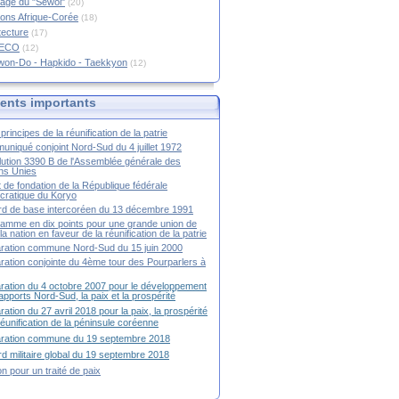
age du "Sewol"
(20)
ions Afrique-Corée
(18)
tecture
(17)
RECO
(12)
won-Do - Hapkido - Taekkyon
(12)
nts importants
principes de la réunification de la patrie
niqué conjoint Nord-Sud du 4 juillet 1972
ution 3390 B de l'Assemblée générale des
ns Unies
t de fondation de la République fédérale
ratique du Koryo
d de base intercoréen du 13 décembre 1991
amme en dix points pour une grande union de
la nation en faveur de la réunification de la patrie
ration commune Nord-Sud du 15 juin 2000
ration conjointe du 4ème tour des Pourparlers à
ration du 4 octobre 2007 pour le développement
apports Nord-Sud, la paix et la prospérité
ration du 27 avril 2018 pour la paix, la prospérité
 réunification de la péninsule coréenne
aration commune du 19 septembre 2018
d militaire global du 19 septembre 2018
ion pour un traité de paix