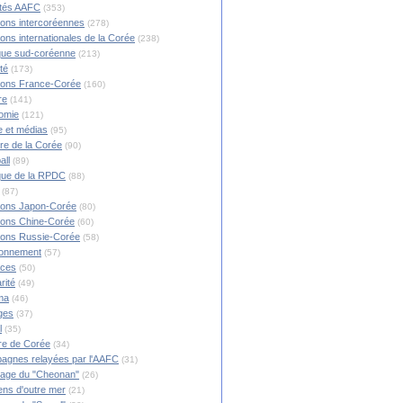
ités AAFC
(353)
ions intercoréennes
(278)
ions internationales de la Corée
(238)
ique sud-coréenne
(213)
té
(173)
ions France-Corée
(160)
re
(141)
omie
(121)
 et médias
(95)
ire de la Corée
(90)
all
(89)
ique de la RPDC
(88)
(87)
ions Japon-Corée
(80)
ions Chine-Corée
(60)
ions Russie-Corée
(58)
ronnement
(57)
nces
(50)
rité
(49)
ma
(46)
ges
(37)
l
(35)
re de Corée
(34)
agnes relayées par l'AAFC
(31)
rage du "Cheonan"
(26)
ns d'outre mer
(21)