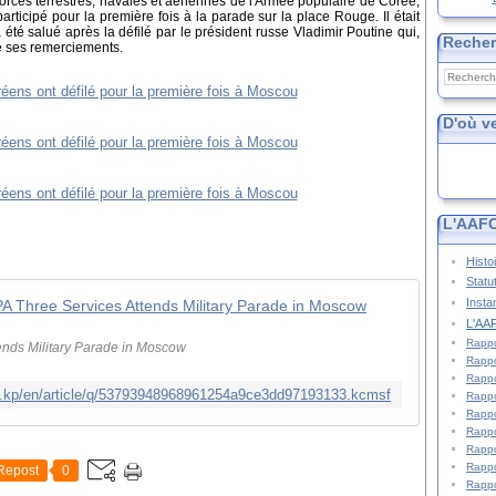
rces terrestres, navales et aériennes de l'Armée populaire de Corée,
rticipé pour la première fois à la parade sur la place Rouge. Il était
été salué après la défilé par le président russe Vladimir Poutine qui,
Reche
é ses remerciements.
D'où v
L'AAFC
Histo
Statu
Insta
PA Three Services Attends Military Parade in Moscow
L'AAF
Rappo
ends Military Parade in Moscow
Rappo
Rappo
na.kp/en/article/q/53793948968961254a9ce3dd97193133.kcmsf
Rappo
Rappo
Rappo
Rappo
Rappo
Repost
0
Rappo