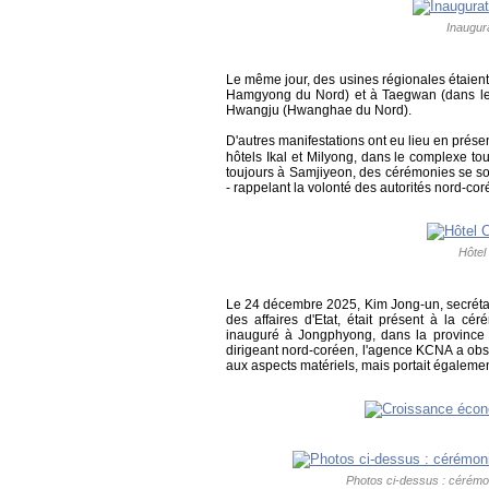
Inaugur
Le même jour, des usines régionales étaien
Hamgyong du Nord) et à Taegwan (dans le
Hwangju (Hwanghae du Nord).
D'autres manifestations ont eu lieu en prés
hôtels Ikal et Milyong, dans le complexe t
toujours à Samjiyeon, des cérémonies se s
- rappelant la volonté des autorités nord-c
Hôtel
Le 24 décembre 2025, Kim Jong-un, secrétair
des affaires d'Etat, était présent à la cé
inauguré à Jongphyong, dans la province 
dirigeant nord-coréen, l'agence KCNA a obse
aux aspects matériels, mais portait également 
Photos ci-dessus : cérémo