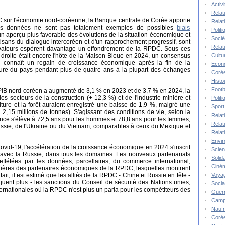
Activ
Relat
C sur l'économie nord-coréenne, la Banque centrale de Corée apporte
Relat
biais
Ces données ne sont pas totalement exemples de possibles
Polit
 un aperçu plus favorable des évolutions de la situation économique et
Socié
isans du dialogue intercoréen et d'un rapprochement progressif, sont
Relat
rvateurs espèrent davantage un effondrement de la RPDC. Sous ces
Cultu
 droite était encore l'hôte de la Maison Bleue en 2024, un consensus
connaît un regain de croissance économique après la fin de la
Econ
ture du pays pendant plus de quatre ans à la plupart des échanges
Corée
Histo
Footb
PIB nord-coréen a augmenté de 3,1 % en 2023 et de 3,7 % en 2024, la
es secteurs de la construction (+ 12,3 %) et de l'industrie minière et
Polit
ulture et la forêt auraient enregistré une baisse de 1,9 %, malgré une
Sport
2,15 millions de tonnes). S'agissant des conditions de vie, selon la
Relat
nce s'élève à 72,5 ans pour les hommes et 78,8 ans pour les femmes,
Relat
ussie, de l'Ukraine ou du Vietnam, comparables à ceux du Mexique et
Relat
Envi
ovid-19, l'accélération de la croissance économique en 2024 s'inscrit
Scie
 avec la Russie, dans tous les domaines. Les nouveaux partenariats
Solida
étées par les données, parcellaires, du commerce international,
Ciné
uanières des partenaires économiques de la RPDC, lesquelles montrent
Voya
ait, il est estimé que les alliés de la RPDC - Chine et Russie en tête -
liquent plus - les sanctions du Conseil de sécurité des Nations unies,
Socia
ternationales où la RPDC n'est plus un paria pour les compétiteurs des
Guer
Camp
Nauf
Corée