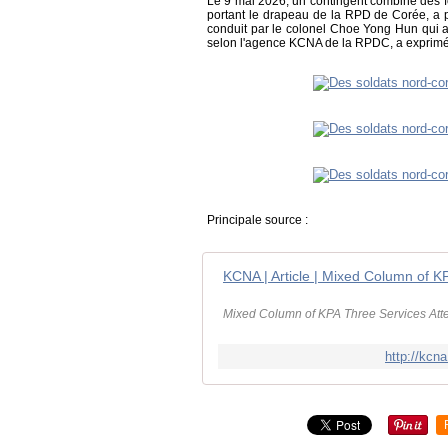
Le 9 mai 2026, un contingent combiné des fo
portant le drapeau de la RPD de Corée, a pa
conduit par le colonel Choe Yong Hun qui a 
selon l'agence KCNA de la RPDC, a exprim
Principale source :
KCNA | Article | Mixed Column of K
Mixed Column of KPA Three Services Att
http://kc