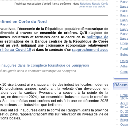
Rappo
Publié par Association d'amitié franco-coréenne
-
dans
Relations Russie-Corée
Rappo
commenter cet article
…
Rappo
Rappo
Rappo
nfirmé en Corée du Nord
Rappo
exhaustives, l'économie de la République populaire démocratique de
Rappo
hendée à travers un ensemble de critères. Qu'il s'agisse de
Rappo
politique de
mbles industriels et tertiaires dans le cadre de la
Rappo
des estimations de la Banque centrale de la République de Corée
Coopé
ont au vert, indiquant une croissance économique relativement
Rende
 liée au Covid-19
rapprochement avec
et dans le contexte d'un
Bulle
On pa
Adhé
é inaugurés dans le complexe touristique de Samjiyeon
Cont
Récem
x 10 vise à construire chaque année des industries locales modernes
10 prochaines années, soulignant la volonté d'un développement
, alors que la capitale Pyongyang a souvent à la pointe de la
Retou
n an, en décembre 2024, d'un ensemble d'industries dans le comté de
1987
 Sud, les médias nord-coréens ont mis à la une en décembre 2025
Accél
 secteurs tant industriels que tertiaires.
de C
nales ont été inaugurées dans le comté de Rangnim, dans la province
Du 27
 du pays, rappelant l'accent mis sur l'élévation du niveau de vie de
défin
ctions locales.
Brigi
Quand