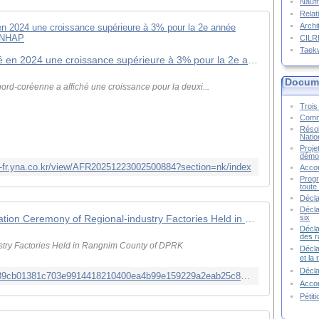
Naufr
Relat
Archi
CIL
Taek
L'économie nord-coréenne a affiché en 2024 une croissance supérieure à 3% pour la 2e année d'affilée | AGENCE DE PRESSE YONHAP
Docume
rd-coréenne a affiché une croissance pour la deuxi...
Trois 
Commu
Résol
Natio
Proje
démoc
m-fr.yna.co.kr/view/AFR20251223002500884?section=nk/index
Accor
Progr
toute 
Décla
Décla
six
KCNA | Article | Top News | Inauguration Ceremony of Regional-industry Factories Held in Rangnim County of DPRK
Décla
des r
stry Factories Held in Rangnim County of DPRK
Décla
et la
Décl
http://kcna.kp/en/article/q/134a0eb1839cb01381c703e9914418210400ea4b99e159229a2eab25c8b2a139.kcmsf
Accor
Pétit