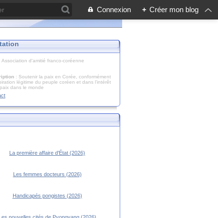
Connexion
+
Créer mon blog
tation
: Association d'amitié franco-coréenne
iption
: Soutenir la paix en Corée, conformément
piration légitime du peuple coréen et dans l’intérêt
 paix dans le monde
act
La première affaire d'État (2026)
Les femmes docteurs (2026)
Handicapés pongistes (2026)
Les nouvelles cités de Pyongyang (2026)