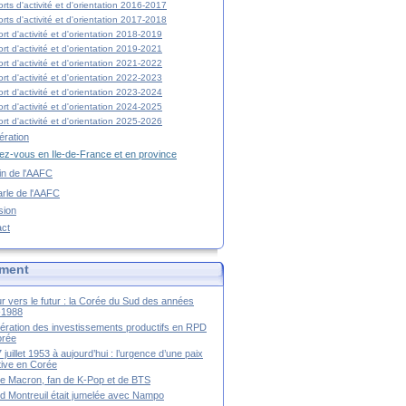
rts d'activité et d'orientation 2016-2017
rts d'activité et d'orientation 2017-2018
rt d'activité et d'orientation 2018-2019
rt d'activité et d'orientation 2019-2021
rt d'activité et d'orientation 2021-2022
rt d'activité et d'orientation 2022-2023
rt d'activité et d'orientation 2023-2024
rt d'activité et d'orientation 2024-2025
rt d'activité et d'orientation 2025-2026
ration
z-vous en Ile-de-France et en province
tin de l'AAFC
rle de l'AAFC
sion
act
ment
r vers le futur : la Corée du Sud des années
-1988
ération des investissements productifs en RPD
orée
 juillet 1953 à aujourd’hui : l’urgence d’une paix
itive en Corée
tte Macron, fan de K-Pop et de BTS
 Montreuil était jumelée avec Nampo