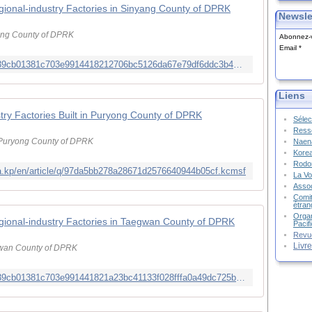
gional-industry Factories in Sinyang County of DPRK
Newsle
yang County of DPRK
Abonnez-v
Email
http://kcna.kp/en/article/q/134a0eb1839cb01381c703e9914418212706bc5126da67e79df6ddc3b40ea52f.kcmsf
Liens
stry Factories Built in Puryong County of DPRK
Sélec
Resso
n Puryong County of DPRK
Naena
Kore
Rodon
na.kp/en/article/q/97da5bb278a28671d2576640944b05cf.kcmsf
La Vo
Assoc
Comit
étran
Organ
gional-industry Factories in Taegwan County of DPRK
Pacif
Revu
Livr
gwan County of DPRK
http://kcna.kp/en/article/q/134a0eb1839cb01381c703e991441821a23bc41133f028fffa0a49dc725b073f.kcmsf