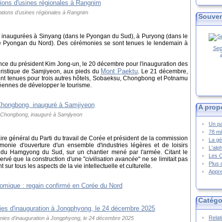
ations d'usines régionales à Rangnim
Souven
t inaugurées à Sinyang (dans le Pyongan du Sud), à Puryong (dans le
 Pyongan du Nord). Des cérémonies se sont tenues le lendemain à
Sep
ence du président Kim Jong-un, le 20 décembre pour l'inauguration des
Mont Paektu
ouristique de Samjiyeon, aux pieds du
. Le 21 décembre,
ont tenues pour trois autres hôtels, Sobaeksu, Chongbong et Potnamu
oréennes de développer le tourisme.
A prop
 Chongbong, inauguré à Samjiyeon
Un pa
78 mi
e général du Parti du travail de Corée et président de la commission
La gé
rémonie d'ouverture d'un ensemble d'industries légères et de loisirs
L'alp
du Hamgyong du Sud, sur un chantier mené par l'armée. Citant le
Les 
rvé que la construction d'une "
civilisation avancée
" ne se limitait pas
Plus 
sur tous les aspects de la vie intellectuelle et culturelle.
Appre
Catégo
Relat
nies d'inauguration à Jongphyong, le 24 décembre 2025