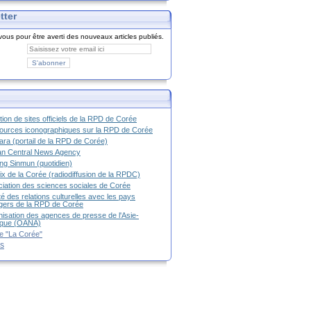
tter
ous pour être averti des nouveaux articles publiés.
tion de sites officiels de la RPD de Corée
urces iconographiques sur la RPD de Corée
ra (portail de la RPD de Corée)
an Central News Agency
g Sinmun (quotidien)
ix de la Corée (radiodiffusion de la RPDC)
iation des sciences sociales de Corée
é des relations culturelles avec les pays
g
ers de la RPD de Corée
isation des agences de presse de l'Asie-
ique (OANA)
e "La Corée"
es