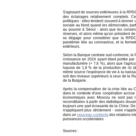
S'agissant de sources extérieures à la RPD
des éclairages relativement complets. 
politiques : elles tendent souvent à donner
sociale au Nord quand les démocrates, part
au pouvoir à Séoul - alors que les conse
réserves, et alors même qu'un président de
se dégage pour considérer que la RPDC 
pandémie liée au coronavirus, et la ferme
extérieurs.
Selon la Banque centrale sud-coréenne, le 
croissance en 2024 ayant étant portée par l
manufacturière (+ 7,6 %), alors que l'agric
hausse de 1,8 % de la production de riz (à 
même source l'espérance de vie à la naissa
soit des niveaux supérieurs à ceux de la R
de la Bulgarie.
Après la compensation de la crise liée au C
dans le contexte d'une coopération accrue
économiques avec Moscou ne sont pas refl
reconstituées à partir des statistiques do
toujours une part écrasante de la Chine. De f
n'appliquent plus strictement - voire n'app
nouveau contexte
dans un
des relations in
puissances occidentales.
Sources :