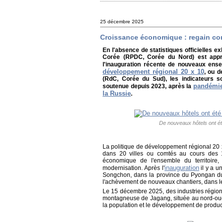
25 décembre 2025
Croissance économique : regain co
En l'absence de statistiques officielles 
Corée (RPDC, Corée du Nord) est appré
l'inauguration récente de nouveaux ense
développement régional 20 x 10
, ou 
(RdC, Corée du Sud), les indicateurs s
pandémie
soutenue depuis 2023, après la
la Russie
.
De nouveaux hôtels ont ét
La politique de développement régional 20 
dans 20 villes ou comtés au cours des 
économique de l'ensemble du territoire
inauguration
modernisation. Après l'
il y a u
Songchon, dans la province du Pyongan du
l'achèvement de nouveaux chantiers, dans les
Le 15 décembre 2025, des industries régio
montagneuse de Jagang, située au nord-ouest
la population et le développement de produ