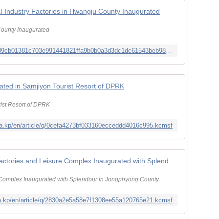
al-Industry Factories in Hwangju County Inaugurated
County Inaugurated
http://kcna.kp/en/article/q/134a0eb1839cb01381c703e991441821ffa9b0b0a3d3dc1dc61543beb982eea4.kcmsf
rated in Samjiyon Tourist Resort of DPRK
ist Resort of DPRK
na.kp/en/article/q/0cefa4273bf033160ecceddd4016c995.kcmsf
KCNA | Article | Regional-industry Factories and Leisure Complex Inaugurated with Splendour in Jongphyong County
e Complex Inaugurated with Splendour in Jongphyong County
na.kp/en/article/q/2830a2e5a58e7f1308ee55a120765e21.kcmsf