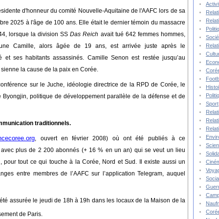
Activ
ésidente d'honneur du comité Nouvelle-Aquitaine de l'AAFC lors de sa
Relat
Relat
obre 2025
à l'âge de 100 ans.
E
lle était l
e dernier témoin
du massacre
Polit
44, lorsque la division
SS
Das Reich
avait tué 642 femmes hommes,
Socié
Relat
une Camille, alors âgée de 19 ans,
est arrivée juste après le
Cultu
é et ses habitants assassinés
.
Camille Senon est restée jusqu’au
Econ
 sienne la cause de la paix en Corée.
Corée
Footb
 conférence sur le Juche, idéologie directrice de la RPD de Corée, le
Histo
Polit
 le Byongjin, politique de développement parallèle de la défense et de
Sport
Relat
Relat
munication traditionnels
.
Relat
Envi
ncecoree.org
,
ouvert en février 2008)
où ont été publiés à ce
Scie
k
avec
plus de
2 200
abonnés
(
+ 16 % en un an
) qui se veut un lieu
Solida
, pour tout ce qui touche à la Corée,
Nord et Sud
. Il existe aussi un
Ciné
Voya
hanges entre membres de l’AAFC sur l’application Telegram, auquel
Socia
Guer
Camp
té assurée le jeudi de 18h à 19h dans les locaux de la
Maison de la
Nauf
Corée
sement de Paris.