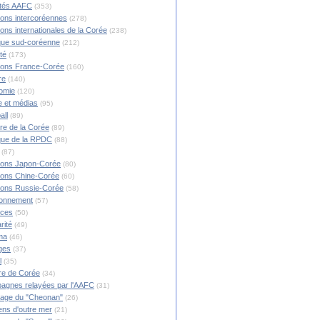
ités AAFC
(353)
ions intercoréennes
(278)
ions internationales de la Corée
(238)
ique sud-coréenne
(212)
té
(173)
ions France-Corée
(160)
re
(140)
omie
(120)
 et médias
(95)
all
(89)
ire de la Corée
(89)
ique de la RPDC
(88)
(87)
ions Japon-Corée
(80)
ions Chine-Corée
(60)
ions Russie-Corée
(58)
ronnement
(57)
nces
(50)
rité
(49)
ma
(46)
ges
(37)
l
(35)
re de Corée
(34)
agnes relayées par l'AAFC
(31)
rage du "Cheonan"
(26)
ns d'outre mer
(21)