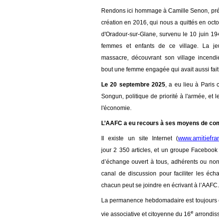
Rendons ici hommage à Camille Senon,
p
r
création en 2016,
qui
nous a quittés
en oct
d'Oradour-sur-Glane,
survenu
le 10 juin 19
femmes et enfants d
e ce
village.
L
a je
massacre,
découvr
ant son village incendi
bout
une femme engagée qui avait aussi fait
L
e 20 septembre 2025
, a eu lieu à Paris
Songun, politique de priorité à l'armée, et
l'économie.
L’AAFC a eu recours à ses
moyens d
e com
www.amitiefra
Il existe un
s
ite Internet
(
jour
2
3
50
articles
,
et
un groupe Faceboo
d’échange ouvert à tous, adhérents ou non
canal de discussion pour faciliter les éc
chacun peut se joindre en écrivant à l’AAFC.
La permanence hebdomadaire est toujours é
e
vie associative et citoyenne du 16
arrondis