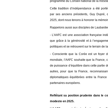
programme du Conseil national de la Résist
Cette tradition
d’indépendance
a été porté
par
ses
anciens présidents,
Guy Dupré, d
2025,
dont nous
tenons à
honor
er
la mémoir
Rappelons aussi aux disciples de
Laubarde
- L’AAFC est une association française in
que grâce à la générosité et à l’engageme
politiques et se retrouvent sur le terrain de l
- Consciente que la Corée est un foyer d
mondiale, l’AAFC souhaite que la France, c
de puissance d’équilibre dans cette partie 
autres, pour que la France, reconnaissant
diplomatiques équilibrées entre la France 
partenaires européens.
Reflétant sa position prudente dans le co
modeste en 2025.