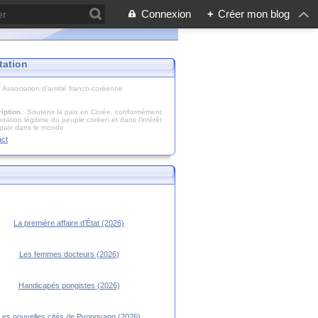
Connexion
+
Créer mon blog
tation
: Association d'amitié franco-coréenne
iption
: Soutenir la paix en Corée, conformément
piration légitime du peuple coréen et dans l’intérêt
 paix dans le monde
act
La première affaire d'État (2026)
Les femmes docteurs (2026)
Handicapés pongistes (2026)
Les nouvelles cités de Pyongyang (2026)