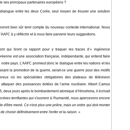
de ses principaux partenaires européens ?
dialogue entre les deux Corée, seul moyen de trouver une solution
vront bien sûr tenir compte du nouveau contexte international. Nous
’AAFC à y réfléchir et à nous faire parvenir leurs suggestions.
nt qui liront ce rapport pour y traquer les traces d’« ingérence
coréenne est une association française, indépendante, qui entend faire
de notre pays. L’AAFC promeut
donc
le dialogue entre les nations et les
faisant la promotion de la guerre, serait-ce une guerre pour des motifs
ux où les spécialistes obligatoires des plateaux de télévision
à
attaquer
des puissances
dotées
de l’arme nucléaire. A
lbert Camus
945, deux jours après le bombardement atomique d’Hiroshima, il écrivait
ctives terrifiantes qui s'ouvrent à l'humanité, nous apercevons encore
le d'être mené. Ce n'est plus une prière, mais un ordre qui doit monter
 choisir définitivement entre l'enfer et la raison. »