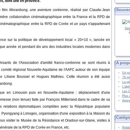
es, dont une en province.
Souven
e
film
Moranbong, une aventure coréenne
, réalisé par Claude-Jean
remière collaboration cinématographique entre la France et la RPD de
 cinématographique entre la RPD de Corée et un pays n'appartenant
Sep
rence sur la politique de développement local « 20×10 », lancée en
haque année et pendant dix ans des industries locales modernes dans
A prop
hisants de l'Association d'amitié franco-coréenne se sont réunis à
le comité régional Nouvelle-Aquitaine de l'AAFC autour de son équipe
Un pa
de Liliane Boussel et Hugues Mathieu. Cette réunion a été aussi
78 mi
La gé
anbong.
L'alp
Les 
que en Limousin puis en Nouvelle-Aquitaine : déplacement d'une
Plus 
omesse (non tenue) faite par François Mitterrand dans le cadre de sa
Appre
s relations diplomatiques complètes avec la République populaire
 Pyongyang à Limoges, organisation d'une exposition à la Maison du
Catégo
s visiter le Musée de la Résistance et Oradour-sur-Glane, visites à
générale de la RPD de Corée en France, etc.
Relat