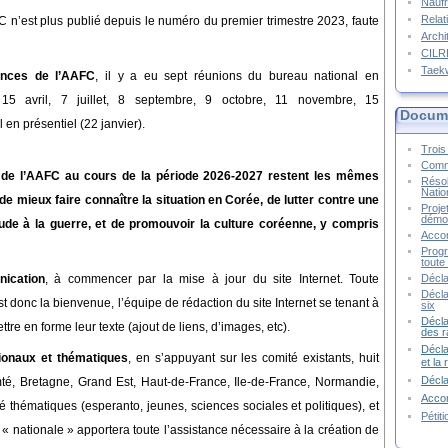
Naufr
Relat
FC n’est plus publié depuis le numéro du premier trimestre 2023, faute
Archi
CIL
Taek
tances
de l’AAFC
, il y a eu
sept
réunions du bureau national
en
, 15 avril, 7 juillet, 8 septembre, 9 octobre, 11 novembre, 15
Docume
al
en présentiel
(
22 janvier
).
Trois 
Commu
é de l’AAFC au cours de la période 2026-2027 restent les mêmes
Résol
Natio
e mieux faire connaître la situation en Corée, de lutter contre une
Proje
démoc
lude à la guerre, et de promouvoir la culture coréenne, y compris
Accor
Progr
toute 
Décla
ication
, à commencer par la mise à jour du site Internet.
T
oute
Décla
st donc
la bienvenue, l
’équipe de rédaction du site Internet se tenant à
six
Décla
ttre en forme leur texte (ajout de liens, d’images, etc).
des r
Décla
gionaux et thématiques
, en s’appuyant sur les
comité existants,
huit
et la
Décl
é, Bretagne, Grand Est, Haut-de-France, Ile-de-France, Normandie,
Accor
té thématiques (esperanto, jeunes, sciences sociales et politiques), et
Pétit
 « nationale »
apportera toute l’assistance nécessaire à la création de