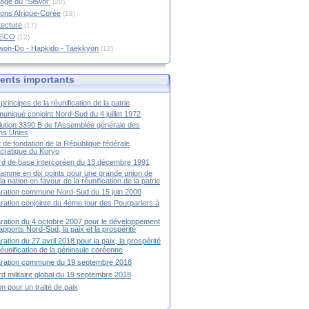
age du "Sewol"
(20)
ions Afrique-Corée
(18)
tecture
(17)
RECO
(12)
won-Do - Hapkido - Taekkyon
(12)
nts importants
principes de la réunification de la patrie
niqué conjoint Nord-Sud du 4 juillet 1972
ution 3390 B de l'Assemblée générale des
ns Unies
t de fondation de la République fédérale
ratique du Koryo
d de base intercoréen du 13 décembre 1991
amme en dix points pour une grande union de
la nation en faveur de la réunification de la patrie
ration commune Nord-Sud du 15 juin 2000
ration conjointe du 4ème tour des Pourparlers à
ration du 4 octobre 2007 pour le développement
apports Nord-Sud, la paix et la prospérité
ration du 27 avril 2018 pour la paix, la prospérité
 réunification de la péninsule coréenne
aration commune du 19 septembre 2018
d militaire global du 19 septembre 2018
ion pour un traité de paix