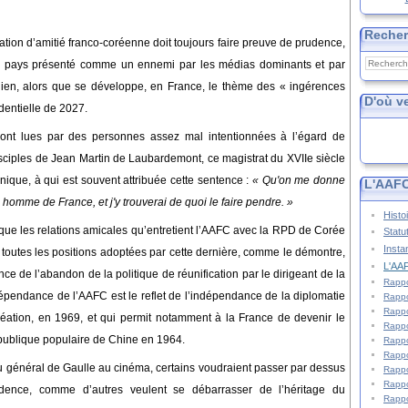
Reche
iation d’amitié franco-coréenne doit toujours faire preuve de prudence,
un pays présenté comme un ennemi par les médias dominants et par
inien, alors que se développe, en France, le thème des « ingérences
D'où v
dentielle de 2027.
ont lues par des personnes assez mal intentionnées à l’égard de
isciples de
Jean Martin de Laubardemont,
ce magistrat du XVIIe siècle
ique, à qui est souvent attribuée cette sentence :
«
Qu'on me donne
L'AAFC
 homme de France, et j'y trouverai de quoi le faire pendre. »
Histo
que
les relations amicales qu’entretient l’AAFC avec la RPD de Corée
Statu
Insta
toutes les positions adoptées par cette dernière,
comme le démontre,
L'AAF
ce de l’abandon de la politique de réunification par le dirigeant de la
Rappo
indépendance de l’AAFC
est
le reflet de l’indépendance de la diplomatie
Rappo
Rappo
réation, en 1969, et qui permit notamment à la France de devenir le
Rappo
épublique populaire de Chine
en 1964.
Rappo
Rappo
général de Gaulle au cinéma, certains v
oudraien
t passer par dessus
Rappo
Rappo
sidence, comme d’autres v
eulen
t se débarrasser de l’héritage du
Rappo