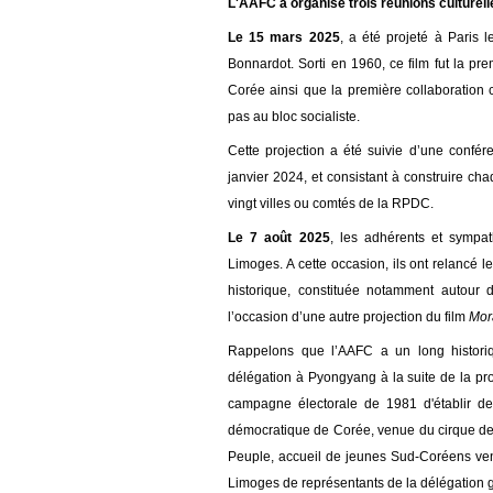
L'AAFC a organisé trois réunions culturell
L
e 15 mars 2025
,
a été projeté à Paris l
Bonnardot. Sorti en 1960, ce film fut la p
Corée ainsi que la première collaboration
pas au bloc socialiste.
Cette projection a été suivie d’une confé
janvier 2024, et consistant à construire c
vingt villes ou comtés de la RPDC.
Le 7 août 2025
, les adhérents et sympat
Limoges. A cette occasion, ils ont relancé 
historique, constituée notamment autour 
l’occasion d’une autre projection du film
Mor
Rappelons que l’AAFC a un long histori
délégation à Pyongyang à la suite de la pr
campagne électorale de 1981 d'établir de
démocratique de Corée, venue du cirque de
Peuple, accueil de jeunes Sud-Coréens venu
Limoges de représentants de la délégation 