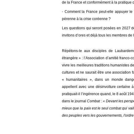
de la France et conformément à la pratique 
- Comment la France peut-elle appuyer le 
pérenne à la crise coréenne ?
Les questions qui seront posées en 2027 de
invitons d’ores et déjà tous les membres de l
Répétons-le aux disciples de
Laubardemo
étrangère » : l’Association d’amitié franco-
vivre les meilleures traditions humanistes 
cultures et ne saurait être une association 
« humanitaires », dans un monde dangere
appellent
avec une désinvolture certaine
pratiquait-il l’ingérence quand, le 8 août 1
dans le journal
Combat
:
«
Devant les perspe
mieux que la paix est le seul combat qui vail
des peuples vers les gouvernements, l'ordre de