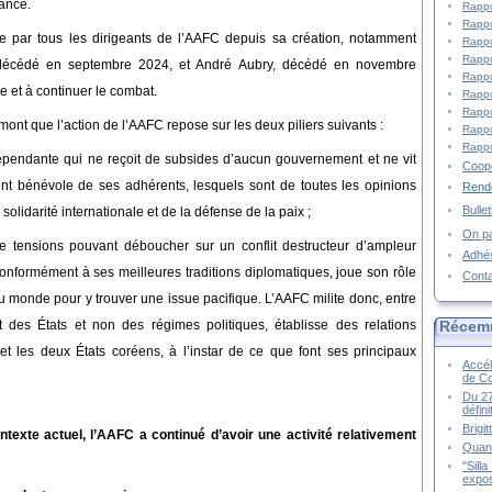
ance.
Rappo
Rappo
e par tous les dirigeants de l’AAFC depuis sa création, notamment
Rappo
Rappo
écédé en septembre 2024,
et André Aubry, décédé en novembre
Rappo
e et
à
continuer le combat.
Rappo
Rappo
mont que
l’action de l’AAFC repose sur les deux piliers suivants :
Rappo
Rappo
dépendante qui ne reçoit de subsides d’aucun gouvernement et ne vit
Coopé
nt bénévole de ses adhérents, lesquels sont de toutes les opinions
Rende
Bulle
a solidarité internationale et de la défense de la paix ;
On pa
e tensions pouvant déboucher sur un conflit destructeur d’ampleur
Adhé
onformément à ses meilleures traditions diplomatiques, joue son rôle
Cont
du monde pour y trouver une issue pacifique. L’AAFC milite donc, entre
Récem
 des États et non des régimes politiques, établisse des relations
et les deux États coréens, à l’instar de ce que font ses principaux
Accél
de C
Du 27
défin
Brigi
ntexte actuel, l’AAFC a continué d’avoir une activité relativement
Quand
"Sill
expos