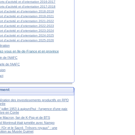
rts d'activité et d'orientation 2016-2017
rts d'activité et d'orientation 2017-2018
rt d'activité et d'orientation 2018-2019
rt d'activité et d'orientation 2019-2021
rt d'activité et d'orientation 2021-2022
rt d'activité et d'orientation 2022-2023
rt d'activité et d'orientation 2023-2024
rt d'activité et d'orientation 2024-2025
rt d'activité et d'orientation 2025-2026
ration
z-vous en Ile-de-France et en province
tin de l'AAFC
rle de l'AAFC
sion
act
ment
ération des investissements productifs en RPD
orée
 juillet 1953 à aujourd’hui : l’urgence d’une paix
itive en Corée
tte Macron, fan de K-Pop et de BTS
 Montreuil était jumelée avec Nampo
a : l'Or et le Sacré. Trésors royaux" : une
ition au Musée Guimet