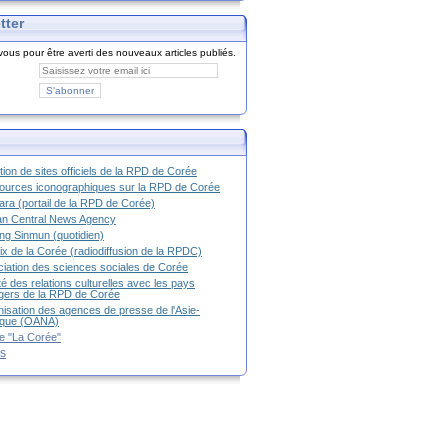
tter
ous pour être averti des nouveaux articles publiés.
tion de sites officiels de la RPD de Corée
urces iconographiques sur la RPD de Corée
ra (portail de la RPD de Corée)
an Central News Agency
g Sinmun (quotidien)
ix de la Corée (radiodiffusion de la RPDC)
iation des sciences sociales de Corée
é des relations culturelles avec les pays
g
ers de la RPD de Corée
isation des agences de presse de l'Asie-
ique (OANA)
e "La Corée"
es