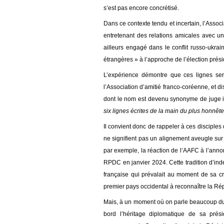
s’est pas encore concrétisé.
Dans ce contexte tendu et incertain, l’Assoc
entretenant des relations amicales avec 
ailleurs engagé dans le conflit russo-ukra
étrangères » à l’approche de l’élection prési
L’expérience démontre que ces lignes ser
l’Association d’amitié franco-coréenne,
et d
dont le nom est devenu synonyme de juge in
six lignes écrites de la main du plus honnête
Il
convient
donc
de rappeler
à ces disciples
ne signifient pas un alignement aveugle sur 
par exemple, la réaction de l’AAFC à l’annon
RPDC en janvier 2024
.
C
ette tradition d’
française qui prévalait au moment de sa c
premier pays occidental à reconnaître la R
M
ais, à
un moment où on parle beaucoup du 
bord l’héritage diplomatique de sa pré