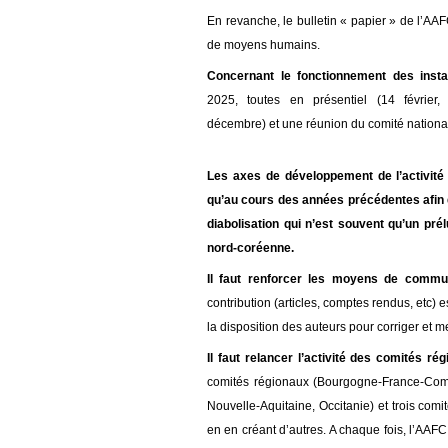
En revanche, le bulletin « papier » de l’AA
de moyens humains.
Concernant le fonctionnement de
s
ins
202
5
,
toutes en
prés
entiel (
14 février
décembre
)
et
une
réunion du comité nation
Les axes de développement de l’activit
qu’au cours des années précédentes afin d
diabolisation qui n’est souvent qu’un pré
nord-coréenne.
Il faut r
enforcer les moyens de commun
contribution (articles, comptes rendus, etc)
e
la disposition des auteurs pour corriger et me
Il faut r
elancer l’activité des comités ré
comités régionaux (Bourgogne-France-Comt
Nouvelle-Aquitaine, Occitanie) et trois comi
en en créant d’autres.
A chaque fois,
l’AAFC