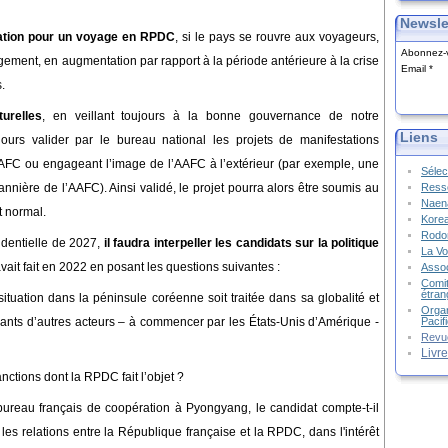
Newsle
égation pour un voyage en RPDC
, si
le pays se rouvre aux voyageurs
,
Abonnez-v
rgement, en augmentation par rapport à la période antérieure à la crise
Email
s
.
turelles
,
en veillant toujours
à la bonne gouvernance de notre
Liens
ours valider par le bureau national les projets de manifestations
AFC ou engageant l’image de l’AAFC à l’extérieur (par exemple, une
Sélec
Resso
annière de l’AAFC). Ainsi validé, le projet pourra alors être soumis au
Naena
t normal.
Kore
Rodon
identielle de 2027,
il faudra interpeller les candidats sur la politique
La Vo
avait fait en 2022 en posant les questions suivantes :
Assoc
Comit
étran
situation dans la péninsule coréenne soit traitée dans sa globalité et
Organ
Pacif
ants d’autres acteurs – à commencer par les États-Unis d’Amérique -
Revu
Livr
anctions dont la RPDC fait l’objet ?
 bureau français de coopération à Pyongyang, le candidat compte-t-il
 les relations entre la République française et la RPDC, dans l'intérêt