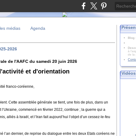
Présen
les médias
Agenda
Blog
Descr
2025-2026
à l'as
de la
Cont
ale de l'AAFC du samedi 20 juin 2026
'activité et d'orientation
Vidéos
itié franco-coréenne,
lent. Cette assemblée générale se tient, une fois de plus, dans un
 et l’Ukraine, commencé en février 2022, continue ; la guerre qui a
, alliés à Israël, et l’Iran fait aujourd’hui l’objet d’un cessez-le-feu
né l’an dernier, de reprise du dialogue entre les deux Etats coréens ne