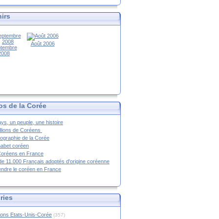
irs
Août 2006
tembre
2008
os de la Corée
ys, un peuple, une histoire
llions de Coréens
ographie de la Corée
habet coréen
Coréens en France
de 11.000 Français adoptés d'origine coréenne
ndre le coréen en France
ries
ions Etats-Unis-Corée
(357)