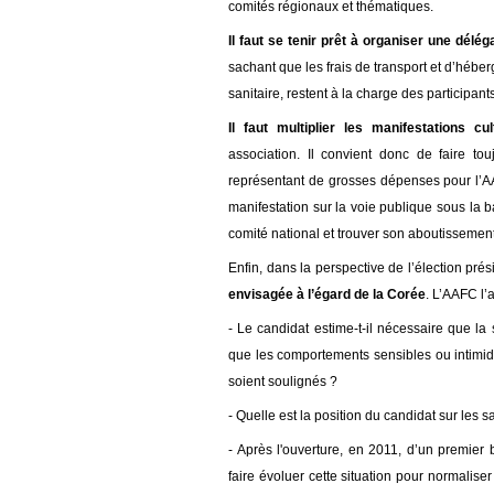
comités régionaux et thématiques
.
Il faut se tenir prêt à organiser une dél
sachant que les frais de transport et d’hébe
sanitaire, restent à la charge des
participant
Il faut m
ultiplier les manifestations cul
association.
Il convient donc de faire
touj
représentant de grosses dépenses pour l’A
manifestation sur la voie publique sous la b
comité national et trouver son aboutissemen
Enfin, dans la perspective de l’élection prés
envisagée à l’égard de la Corée
.
L’AAFC
l’
- Le candidat estime-t-il nécessaire que la 
que les comportements sensibles ou intimid
soient soulignés ?
- Quelle est la position du candidat sur les s
- Après l'ouverture, en 2011, d’un premier
faire évoluer cette situation pour normaliser