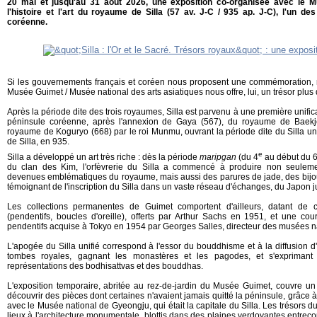
20 mai et jusqu'au 31 août 2026, une exposition co-organisée avec le 
l'histoire et l'art du royaume de Silla (57 av. J-C / 935 ap. J-C), l'un des 
coréenne.
Si les gouvernements français et coréen nous proposent une commémoration, r
Musée Guimet / Musée national des arts asiatiques nous offre, lui, un trésor plus 
Après la période dite des trois royaumes, Silla est parvenu à une première unific
péninsule coréenne, après l'annexion de Gaya (567), du royaume de Baekje
royaume de Koguryo (668) par le roi Munmu, ouvrant la période dite du Silla uni
de Silla, en 935.
e
Silla a développé un art très riche : dès la période
maripgan
(du 4
au début du 
du clan des Kim, l'orfèvrerie du Silla a commencé à produire non seuleme
devenues emblématiques du royaume, mais aussi des parures de jade, des bijoux
témoignant de l'inscription du Silla dans un vaste réseau d'échanges, du Japon 
Les collections permanentes de Guimet comportent d'ailleurs, datant de c
(pendentifs, boucles d'oreille), offerts par Arthur Sachs en 1951, et une 
pendentifs acquise à Tokyo en 1954 par Georges Salles, directeur des musées n
L'apogée du Silla unifié correspond à l'essor du bouddhisme et à la diffusion d'
tombes royales, gagnant les monastères et les pagodes, et s'exprimant 
représentations des bodhisattvas et des bouddhas.
L'exposition temporaire, abritée au rez-de-jardin du Musée Guimet, couvre un
découvrir des pièces dont certaines n'avaient jamais quitté la péninsule, grâce 
avec le Musée national de Gyeongju, qui était la capitale du Silla. Les trésors d
lieux à l'architecture monumentale, blottis dans des plaines verdoyantes entr