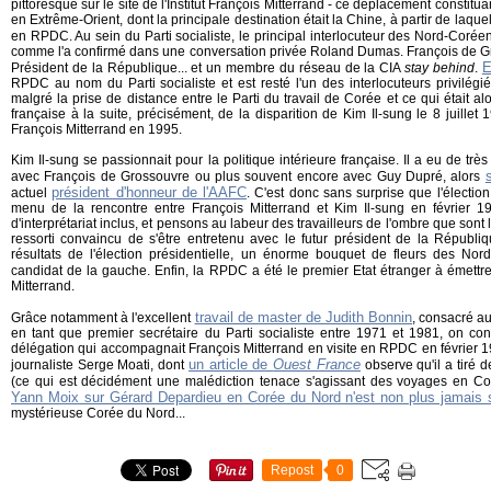
pittoresque sur le site de l'Institut François Mitterrand - ce déplacement constitu
en Extrême-Orient, dont la principale destination était la Chine, à partir de laque
en RPDC. Au sein du Parti socialiste, le principal interlocuteur des Nord-Corée
comme l'a confirmé dans une conversation privée Roland Dumas. François de Gro
E
Président de la République... et un membre du réseau de la CIA
stay behind
.
RPDC au nom du Parti socialiste et est resté l'un des interlocuteurs privilég
malgré la prise de distance entre le Parti du travail de Corée et ce qui était al
française à la suite, précisément, de la disparition de Kim Il-sung le 8 juille
François Mitterrand en 1995.
Kim Il-sung se passionnait pour la politique intérieure française. Il a eu de trè
avec François de Grossouvre ou plus souvent encore avec Guy Dupré, alors
président d'honneur de l'AAFC
actuel
. C'est donc sans surprise que l'élection
menu de la rencontre entre François Mitterrand et Kim Il-sung en février 1
d'interprétariat inclus, et pensons au labeur des travailleurs de l'ombre que sont l
ressorti convaincu de s'être entretenu avec le futur président de la Républi
résultats de l'élection présidentielle, un énorme bouquet de fleurs des Nor
candidat de la gauche. Enfin, la RPDC a été le premier Etat étranger à émett
Mitterrand.
travail de master de Judith Bonnin
Grâce notamment à l'excellent
, consacré a
en tant que premier secrétaire du Parti socialiste entre 1971 et 1981, on con
délégation qui accompagnait François Mitterrand en visite en RPDC en février 
un article de
Ouest France
journaliste Serge Moati, dont
observe qu'il a tiré d
(ce qui est décidément une malédiction tenace s'agissant des voyages en C
Yann Moix sur Gérard Depardieu en Corée du Nord n'est non plus jamais s
mystérieuse Corée du Nord...
Repost
0