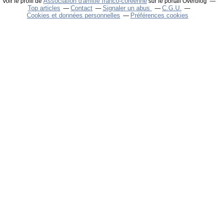
Association d'amitié franco-coréenne
Voir le profil de
sur le portail Overblog
Top articles
Contact
Signaler un abus
C.G.U.
Cookies et données personnelles
Préférences cookies