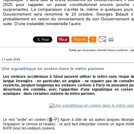
2025 pour rappeler un passé constitutionnel encore proche 
surprenantes. La comparaison s’arrête là, même si quelques jours
Gouvernement sera renommé le 10 octobre. Georges Bidault n’
probablement en raison du renversement de son Gouvernement qui
suite. D’une instabilité ministérielle l’autre.
Repost
0
Publié par Association d'amitié franco-coréenne
-
da
17 août 2024
Une signalétique en coréen dans le métro parisien
Les visiteurs occidentaux à Séoul peuvent utiliser le métro sans risque de
langue étrangère - en particulier, en anglais - ne requiert pas de connaît
revanche, pendant longtemps les visiteurs coréens à Paris ne pouvaient pas
désormais été comblée, avec l'apparition d'une signalétique en coréen
asiatiques - dans certaines stations du métro parisien.
출구)
Le mot "sortie" en coréen (
figure à côté de six autres langues étrangères
l'espagnol, le chinois et l'arabe) - ce qu'il faut interpréter comme un signe d'int
RATP pour les visiteurs coréens.