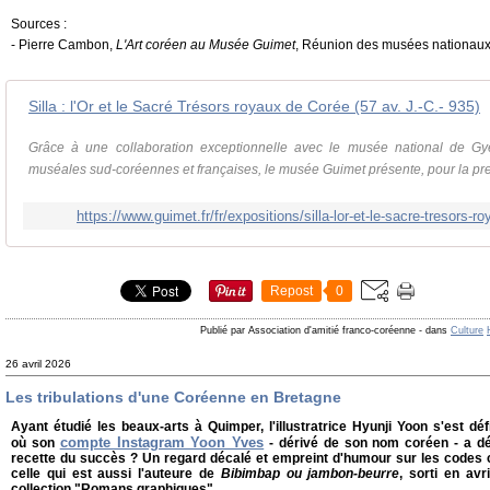
Sources :
- Pierre Cambon,
L'Art coréen au Musée Guimet
, Réunion des musées nationaux
Silla : l'Or et le Sacré Trésors royaux de Corée (57 av. J.-C.- 935)
Grâce à une collaboration exceptionnelle avec le musée national de Gyeo
muséales sud-coréennes et françaises, le musée Guimet présente, pour la prem
https://www.guimet.fr/fr/expositions/silla-lor-et-le-sacre-tresors-
Repost
0
Publié par Association d'amitié franco-coréenne
-
dans
Culture
26 avril 2026
Les tribulations d'une Coréenne en Bretagne
Ayant étudié les beaux-arts à Quimper, l'illustratrice Hyunji Yoon s'est dé
compte Instagram Yoon Yves
où son
- dérivé de son nom coréen - a dé
recette du succès ? Un regard décalé et empreint d'humour sur les codes c
celle qui est aussi l'auteure de
Bibimbap ou jambon-beurre
, sorti en av
collection "Romans graphiques".