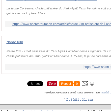
La jeune Coréenne, cheffe pâtissière du Park-Hyatt Paris Vendôme voit s
guide avec ce trophée. Elle a ...
https://www.neorestauration.com/article/narae-kim-patissiere-de-l-an
Naraé Kim
Naraé Kim - Chef pâtissière du Park Hyatt Paris-Vendôme Originaire de C
cheffe pâtissière du Park Hyatt Paris-Vendôme. A 15 ans, la jeune coréenne d
https://www.salon-
Repost
0
Publié par Association d'amitié franco-coréenne
-
dans
Société
C
2
3
4
5
6
7
8
9
10
>
>>
1