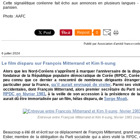
Cette signalétique coréenne fait écho aux annonces en plusieurs langues 
parisien.
Photo : AAFC
Repost
0
Publié par Association d'amitié franco-cor
6 juillet 2024
Le film disparu sur François Mitterrand et Kim Il-sung
Alors que les Nord-Coréens s'apprêtent à marquer l'anniversaire de la dispa
fondateur de la République populaire démocratique de Corée (RPDC, Corée du 
peu connu que ce dernier a rencontré de nombreux dirigeants étrangers 
qu'il aurait envisagé de visiter
particulier pour la France,
. Parmi ses visi
occidentales, dont François Mitterrand, alors premier secrétaire du Parti so
RPDC en février 1981
, à la veille de son accession à la présidence de l
Serge Moati
aurait dû être immortalisée par un film, hélas disparu, de
.
Entrevue entre François Mitterrand et Kim Il-sung, février 1981 (so
Beaucoup a été dit et écrit sur ce déplacement de François Mitterrand, grand v
Estier, membre de la délégation du Parti socialiste qui a alors visité la RPDC, 