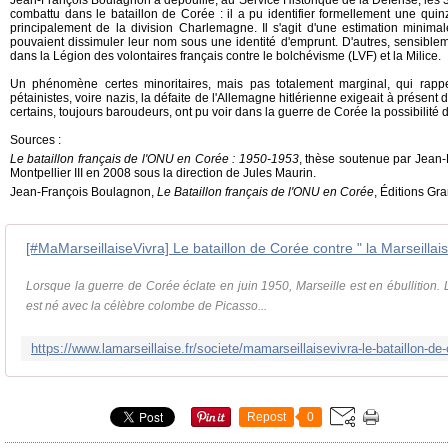
Jean-François Boulagnon a dépouillé, au Service Historique de la Défense, les
combattu dans le bataillon de Corée : il a pu identifier formellement une qui
principalement de la division Charlemagne. Il s'agit d'une estimation minim
pouvaient dissimuler leur nom sous une identité d'emprunt. D'autres, sensible
dans la Légion des volontaires français contre le bolchévisme (LVF) et la Milice.
Un phénomène certes minoritaires, mais pas totalement marginal, qui rapp
pétainistes, voire nazis, la défaite de l'Allemagne hitlérienne exigeait à présent
certains, toujours baroudeurs, ont pu voir dans la guerre de Corée la possibilité
Sources :
Le bataillon français de l'ONU en Corée : 1950-1953
, thèse soutenue par Jean-
Montpellier III en 2008 sous la direction de Jules Maurin.
Jean-François Boulagnon,
Le Bataillon français de l'ONU en Corée
, Éditions Gr
[#MaMarseillaiseVivra] Le bataillon de Corée contre " la Marseilla
Lorsque la guerre de Corée éclate en juin 1950, Marseille est en ébullition.
est né avec la célèbre colombe de Picasso...
Repost
0