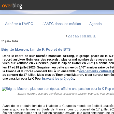
Adhérer à l'AAFC
L'AAFC dans les médias
Agenda
2
3
4
5
6
7
8
9
10
>
>>
1
20 juillet 2026
Brigitte Macron, fan de K-Pop et de BTS
Dans le cadre de leur tournée mondiale Arirang, le groupe phare de la K-P
record au Livre Guinness des records : plus grand nombre de retweets sur 
vues sur Youtube en 24 heures, pour le clip de
Butter
en 2021) a donné deu
e
les 17 et 18 juillet 2026. Surprise : en cette année du 140
anniversaire de l'é
événements culturels
la France et la Corée (donnant lieu à un ensemble d'
au concert du 17 juillet. Mais plus qu'Emmanuel Macron, c'est surtout son ép
bravant les préjugés
une passion pour la K-Pop,
.
Brigitte Macron, plus que son époux, affiche une passion pour la K-Pop en géné
Avant de se produire lors de la finale de la Coupe du monde de football, aux c
joué à guichets fermés au Stade de France. Lors du concert du 17 juillet 2
étaient dans le public : si lui était en costume-cravate, elle avait opté pour une t