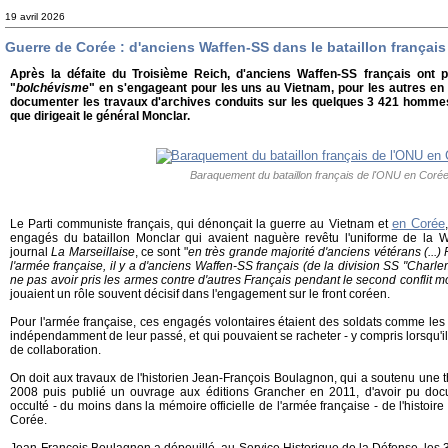
19 avril 2026
Guerre de Corée : d'anciens Waffen-SS dans le bataillon français
Après la défaite du Troisième Reich, d'anciens Waffen-SS français ont p
"
bolchévisme
" en s'engageant pour les uns au Vietnam, pour les autres e
documenter les travaux d'archives conduits sur les quelques 3 421 hommes
que dirigeait le général Monclar.
Baraquement du bataillon français de l'ONU en Coré
en Corée
Le Parti communiste français, qui dénonçait la guerre au Vietnam et
engagés du bataillon Monclar qui avaient naguère revêtu l'uniforme de la 
journal
La Marseillaise
, ce sont "
en très grande majorité d'anciens vétérans (...
l'armée française, il y a d'anciens Waffen-SS français (de la division SS "Char
ne pas avoir pris les armes contre d'autres Français pendant le second conflit m
jouaient un rôle souvent décisif dans l'engagement sur le front coréen.
Pour l'armée française, ces engagés volontaires étaient des soldats comme les
indépendamment de leur passé, et qui pouvaient se racheter - y compris lorsqu'ils
de collaboration.
On doit aux travaux de l'historien Jean-François Boulagnon, qui a soutenu une t
2008 puis publié un ouvrage aux éditions Grancher en 2011, d'avoir pu docu
occulté - du moins dans la mémoire officielle de l'armée française - de l'histoir
Corée.