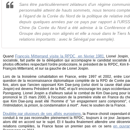
Sans être particulièrement zélateurs d'un régime communis
personnalité atteint de hauts sommets, nous tenons compte
à l'égard de la Corée du Nord de la politique de relative i
depuis quelques années par ce pays par rapport à l'URSS 
Chine (la Corée du Nord a été admise à la Conférence 
Groupe des pays non alignés et elle a noué dans le Tiers
relations importants : avec le Sénégal par exemple).
François Mitterrand visite la RPDC, en février 1981
Quand
, Lionel Jospin,
socialiste, fait partie de la délégation qui accompagne le candidat socialiste à 
photos officielles respectant l'ordre protocolaire, le président de la RPDC, Kim Il
François Mitterrand, et sur sa gauche de Lionel Jospin.
Lors de la troisième cohabitation en France, entre 1997 et 2002, entre Lio
question de la reconnaissance diplomatique complète de la RPD de Corée par
fois, alors que l'ancien opposant Kim Dae-jung (celui dont la cause était plai
Jospin) est devenu Président de la RdC et qu'il encourage les pays occidentaux 
Pyongyang. Lionel Jospin a d'ailleurs salué le combat de Kim Dae-jung pour la
prononcé le 15 mars 2000, à l'occasion de la première visite en France du chef 
que Kim Dae-jung avait été l'homme d' "
un engagement sans compromis
", 
l'intimidation, la prison, la condamnation à mort
". Avec le soutien de la France.
Doublée par plusieurs de ses alliés européens
, la France choisit cependant d
conduit à ne pas reconnaître pleinement la RPDC, toujours à ce jour. Jacques 
alors été en accord sur le sujet. Et il faudra finalement attendre une décenn
en ouvra
relations complètes, la France fasse un premier pas en ce sens