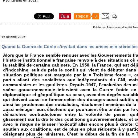
Pyongyang en 2011.
Repost
0
Publié par Association d'amitié fr
16 octobre 2025
Quand la Guerre de Corée s’invitait dans les crises ministérielle
Alors que la France semble renouer avec les Gouvernements frag
l’histoire institutionnelle française renvoie à des situations où
la stabilité de certains cabinets. En 1950, la France, qui est d
d’Indochine, suit de près le conflit qui vient de débuter dans
situation politique est marquée par la « Troisième force », co
partis allant des socialistes aux indépendants du CNI, mais
communistes et les gaullistes. Depuis 1947, l’exclusion des m
scène gouvernementale intervient avec la Guerre froide en 
diplomatique et géopolitique va peser, avec des degrés variab
qui doivent aussi se former selon des dosages aussi subtils q
ainsi les prudences des socialistes, résolument membres de la 
aussi ménager leurs électeurs qui pourraient être tentés par l
démarches contradictoires entre la volonté de peser, quit
glissement sur la droite des coalitions gouvernementales, et c
avec le risque de laisser l’exécutif aller encore plus à droite. 
soutien aux coalitions, est de plus en plus réticente à y parti
désignant plus de ministres. C’est le début de la fin de la « 