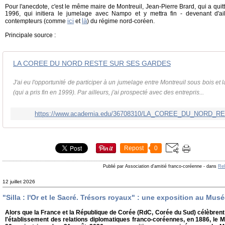
Pour l'anecdote, c'est le même maire de Montreuil, Jean-Pierre Brard, qui a quit
1996, qui initiera le jumelage avec Nampo et y mettra fin - devenant d'ail
ici
là
contempteurs (comme
et
) du régime nord-coréen.
Principale source :
LA COREE DU NORD RESTE SUR SES GARDES
J'ai eu l'opportunité de participer à un jumelage entre Montreuil sous bois 
(qui a pris fin en 1999). Par ailleurs, j'ai prospecté avec des entrepris...
https://www.academia.edu/36708310/LA_COREE_DU_NORD
Repost
0
Publié par Association d'amitié franco-coréenne
-
dans
Rel
12 juillet 2026
"Silla : l'Or et le Sacré. Trésors royaux" : une exposition au Mus
Alors que la France et la République de Corée (RdC, Corée du Sud) célèbrent
l'établissement des relations diplomatiques franco-coréennes, en 1886, le 