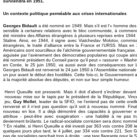
surviendra en 1951.
Un contexte politique perméable aux crises internationales
Georges Bidault
a été nommé en 1949. Mais s’il est l'« homme des a
sensible à certaines relations avec le bloc communiste, à commenc
été ministre des Affaires étrangères à plusieurs reprises entre 19
Staline. Ainsi, en 1944, il signe avec Viatcheslav Molotov, commis
étrangères, le traité d’alliance entre la France et l’URSS. Mais en
Américains sont sourcilleux de l’alchimie gouvernementale français
aiguisée par l’avènement des démocraties populaires qui coupe ainsi
été nommé président du Conseil parce qu’il peut « rassurer » Washin
en Corée, le 25 juin 1950, va aussi avoir des conséquences sur l
Georges Bidault est renversé le 24 juin 1950 à l’Assemblée nationale 
un jour avant le début des hostilités. Cette fois-ci, le Gouvernement
à la majorité absolue des députés, et non sur leur simple humeur.
Henri Queuille est pressenti. Mais il doit d’abord s’incliner devan
nouveau mise sur le tapis par le président de la République, Vince
jeu,
Guy Mollet
, leader de la SFIO, ne l’entend pas de cette oreill
renversé et il n’est pas question qu’il soit à nouveau nommé. Fina
nouveau en lice. Il a déjà démontré des capacités à gouverner e
attribue - peut-être avec exagération - une habilité à ne pas tr
deviennent brûlants. Le radical-socialiste corrézien sera donc nommé
?
En réalité, si Henri Queuille a été investi par 363 voix contre 208 le
quelques jours plus tard, le 4 juillet, par 334 voix contre 221. So
pas de socialistes penchait trop à droite : une tare flagrante pour la 