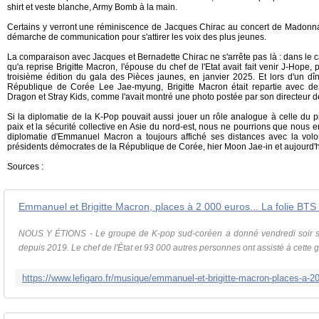
shirt et veste blanche, Army Bomb à la main.
Certains y verront une réminiscence de Jacques Chirac au concert de Madonn
démarche de communication pour s'attirer les voix des plus jeunes.
La comparaison avec Jacques et Bernadette Chirac ne s'arrête pas là : dans le c
qu'a reprise Brigitte Macron, l'épouse du chef de l'Etat avait fait venir J-Hope,
troisième édition du gala des Pièces jaunes, en janvier 2025. Et lors d'un dîn
République de Corée Lee Jae-myung, Brigitte Macron était repartie avec d
Dragon et Stray Kids, comme l'avait montré une photo postée par son directeur d
Si la diplomatie de la K-Pop pouvait aussi jouer un rôle analogue à celle du 
paix et la sécurité collective en Asie du nord-est, nous ne pourrions que nous en
diplomatie d'Emmanuel Macron a toujours affiché ses distances avec la volo
présidents démocrates de la République de Corée, hier Moon Jae-in et aujourd
Sources :
NOUS Y ÉTIONS - Le groupe de K-pop sud-coréen a donné vendredi soir s
depuis 2019. Le chef de l'État et 93 000 autres personnes ont assisté à cette g