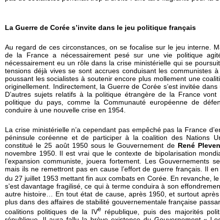
La Guerre de Corée s’invite dans le jeu politique français
Au regard de ces circonstances, on se focalise sur le jeu interne. Ma
de la France a nécessairement pesé sur une vie politique agi
nécessairement eu un rôle dans la crise ministérielle qui se poursui
tensions déjà vives se sont accrues conduisant les communistes à
poussant les socialistes à soutenir encore plus mollement une coalitio
originellement. Indirectement, la Guerre de Corée s’est invitée dans 
D’autres sujets relatifs à la politique étrangère de la France vont
politique du pays, comme la Communauté européenne de défens
conduire à une nouvelle crise en 1954.
La crise ministérielle n’a cependant pas empêché pas la France d’e
péninsule coréenne et de participer à la coalition des Nations Uni
constitué le 25 août 1950 sous le Gouvernement de
René Pleve
novembre 1950. Il est vrai que le contexte de bipolarisation mond
l’expansion communiste, jouera fortement. Les Gouvernements se 
mais ils ne remettront pas en cause l’effort de guerre français. Il en 
du 27 juillet 1953 mettant fin aux combats en Corée. En revanche, le
s’est davantage fragilisé, ce qui à terme conduira à son effondreme
autre histoire… En tout état de cause, après 1950, et surtout après
plus dans des affaires de stabilité gouvernementale française pas
e
coalitions politiques de la IV
république, puis des majorités poli
république. Il aura fallu la brève existence du Gouvernement « L