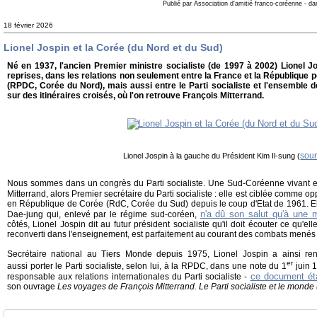
Publié par Association d'amitié franco-coréenne
-
da
18 février 2026
Lionel Jospin et la Corée (du Nord et du Sud)
Né en 1937, l'ancien Premier ministre socialiste (de 1997 à 2002) Lionel Jo
reprises, dans les relations non seulement entre la France et la République
(RPDC, Corée du Nord), mais aussi entre le Parti socialiste et l'ensemble 
sur des itinéraires croisés, où l'on retrouve François Mitterrand.
sou
Lionel Jospin à la gauche du Président Kim Il-sung (
Nous sommes dans un congrès du Parti socialiste. Une Sud-Coréenne vivant e
Mitterrand, alors Premier secrétaire du Parti socialiste : elle est ciblée comme 
en République de Corée (RdC, Corée du Sud) depuis le coup d'Etat de 1961. Ell
n'a dû son salut qu'à une mo
Dae-jung qui, enlevé par le régime sud-coréen,
côtés, Lionel Jospin dit au futur président socialiste qu'il doit écouter ce qu'elle
reconverti dans l'enseignement, est parfaitement au courant des combats menés
Secrétaire national au Tiers Monde depuis 1975, Lionel Jospin a ainsi ren
er
aussi porter le Parti socialiste, selon lui, à la RPDC, dans une note du 1
juin 
ce document éta
responsable aux relations internationales du Parti socialiste -
son ouvrage
Les voyages de François Mitterrand. Le Parti socialiste et le mond