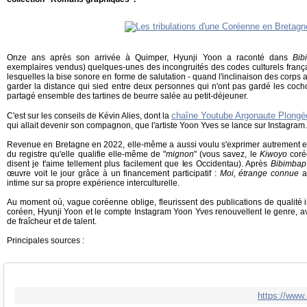
Onze ans après son arrivée à Quimper, Hyunji Yoon a raconté dans
Bib
exemplaires vendus) quelques-unes des incongruités des codes culturels franç
lesquelles la bise sonore en forme de salutation - quand l'inclinaison des corp
garder la distance qui sied entre deux personnes qui n'ont pas gardé les coch
partagé ensemble des tartines de beurre salée au petit-déjeuner.
chaîne Youtube Argonaute Plongé
C'est sur les conseils de Kévin Alies, dont la
qui allait devenir son compagnon, que l'artiste Yoon Yves se lance sur Instagram.
Revenue en Bretagne en 2022, elle-même a aussi voulu s'exprimer autrement en 
du registre qu'elle qualifie elle-même de "
mignon
" (vous savez, le
Kiwoyo
corée
disent je t'aime tellement plus facilement que les Occidentau). Après
Bibimbap
œuvre voit le jour grâce à un financement participatif :
Moi, étrange connue
a
intime sur sa propre expérience interculturelle.
Au moment où, vague coréenne oblige, fleurissent des publications de qualité iné
coréen, Hyunji Yoon et le compte Instagram Yoon Yves renouvellent le genre, a
de fraîcheur et de talent.
Principales sources :
https://www