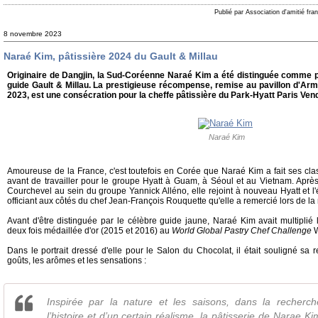
Publié par Association d'amitié fr
8 novembre 2023
Naraé Kim, pâtissière 2024 du Gault & Millau
Originaire de Dangjin, la Sud-Coréenne Naraé Kim a été distinguée comme pâ
guide Gault & Millau. La prestigieuse récompense, remise au pavillon d'Arm
2023, est une consécration pour la cheffe pâtissière du Park-Hyatt Paris Ve
Naraé Kim
Amoureuse de la France, c'est toutefois en Corée que Naraé Kim a fait ses class
avant de travailler pour le groupe Hyatt à Guam, à Séoul et au Vietnam. Aprè
Courchevel au sein du groupe Yannick Alléno, elle rejoint à nouveau Hyatt et 
officiant aux côtés du chef Jean-François Rouquette qu'elle a remercié lors de 
Avant d'être distinguée par le célèbre guide jaune, Naraé Kim avait multiplié 
deux fois médaillée d'or (2015 et 2016) au
World Global Pastry Chef Challenge
Dans le portrait dressé d'elle pour le Salon du Chocolat, il était souligné sa 
goûts, les arômes et les sensations :
Inspirée par la nature et les saisons, dans la recherc
l’histoire et d’un certain réalisme, la pâtisserie de Narae 