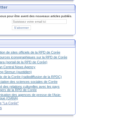
tter
ous pour être averti des nouveaux articles publiés.
tion de sites officiels de la RPD de Corée
urces iconographiques sur la RPD de Corée
ra (portail de la RPD de Corée)
an Central News Agency
g Sinmun (quotidien)
ix de la Corée (radiodiffusion de la RPDC)
iation des sciences sociales de Corée
é des relations culturelles avec les pays
g
ers de la RPD de Corée
isation des agences de presse de l'Asie-
ique (OANA)
e "La Corée"
es