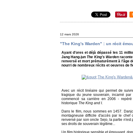
12 mars 2026
"The King's Warden" : un récit émou
Ayant d'ores et déjà dépassé les 11 milli
Jang Hang-jun
The King's Warden
raconte 
renversé et mort prématurément à l'âge de
nourri de nombreux récits et oeuvres de fi
Avec un récit linéaire qui permet de suivre
tragique du jeune souverain, incarné par
commencé sa carrière en 2006 - repéré 
historique
The King and I
.
Dans le film, nous sommes en 1457. Danjon
montagneuse difficile d'accès par le chef 
renversé par son oncle Sejo, la partie n'est
ses droits de souverain légitime...
Un film historique sensible et émouvant, dont