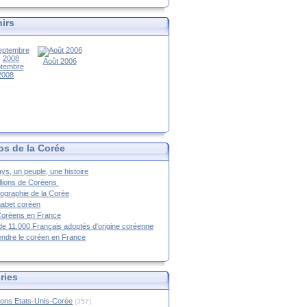
irs
Août 2006
tembre
2008
os de la Corée
ys, un peuple, une histoire
llions de Coréens
ographie de la Corée
habet coréen
Coréens en France
de 11.000 Français adoptés d'origine coréenne
ndre le coréen en France
ries
ions Etats-Unis-Corée
(357)