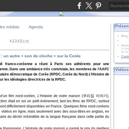
Présen
les médias
Agenda
Blog
2
3
4
5
>
>>
1
Descr
à l'as
de la
 un autre « son de cloche » sur la Corée
Cont
tié franco-coréenne a réuni à Paris ses adhérents pour une
Vidéos
éenne. Dans une ambiance très conviviale, les membres de l’AAFC
opulaire démocratique de Corée (RPDC, Corée du Nord)
L’Histoire de
r les idéologies directrices de la RPDC.
우리집 이야기
d’un film nord-coréen,
L’Histoire de notre maison
(
),
tion était en soi un petit événement, tant les films de RPDC, surtout
 sont difficilement disponibles en France. Quelques films nord-coréens
de vidéos en ligne, mais seulement avec des sous-titres en anglais, en
ire du déclin irrésistible de la langue française dans cette partie du
 de Pyongyang,
L’Histoire de notre maison
a gagné le prix du meilleur