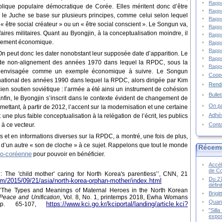
Rappo
blique populaire démocratique de Corée. Elles méritent donc d’être
Rappo
si, le Juche se base sur plusieurs principes, comme celui selon lequel
Rappo
« être social créateur » ou un « être social conscient ». Le Songun va,
Rappo
aires militaires. Quant au Byongjin, à la conceptualisation moindre, il
Rappo
oppement économique.
Rappo
Rappo
 On peut donc les dater nonobstant leur supposée date d’apparition. Le
Rappo
de non-alignement des années 1970 dans lequel la RPDC, sous la
Rappo
été envisagée comme un exemple économique à suivre. Le Songun
Coopé
ernational des années 1990 dans lequel la RPDC, alors dirigée par Kim
Rende
cien soutien soviétique : l’armée a été ainsi un instrument de cohésion
Bulle
Enfin, le Byongjin s’inscrit dans le contexte évident de changement de
On pa
ettant, à partir de 2012, l’accent sur la modernisation et une certaine
Adhé
e plus faible conceptualisation à la relégation de l’écrit, les publics
Cont
 à ce vecteur.
 et en informations diverses sur la RPDC, a montré, une fois de plus,
he d’un autre « son de cloche » à ce sujet. Rappelons que tout le monde
Récem
nco-coréenne
pour pouvoir en bénéficier.
Accél
de C
 The 'child mother' caring for North Korea's parentless’’, CNN, 21
Du 27
com/2015/09/21/asia/north-korea-orphan-mother/index.html
défin
 ‘’The Types and Meanings of Maternal Heroes in the North Korean
Brigi
 Peace and Unification
, Vol. 8, No. 1, printemps 2018, Ewha Womans
Quand
https://www.kci.go.kr/kciportal/landing/article.kci?
 pp. 65-107,
"Sill
expos