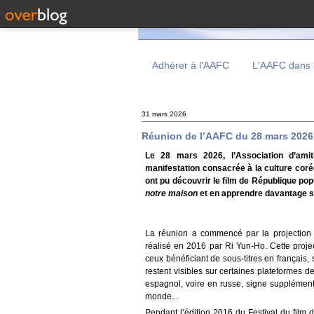
Adhérer à l'AAFC
L'AAFC dans 
31 mars 2026
Réunion de l’AAFC du 28 mars 2026 :
Le 28 mars 2026, l’Association d’ami
manifestation consacrée à la culture cor
ont pu découvrir le film de République p
notre maison
et en apprendre davantage su
La réunion a commencé par la projection 
réalisé en 2016 par Ri Yun-Ho. Cette projec
ceux bénéficiant de sous-titres en français,
restent visibles sur certaines plateformes 
espagnol, voire en russe, signe supplémenta
monde...
Pendant l’édition 2016 du Festi
val du film