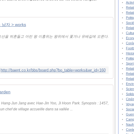
Activ
Relat
Relat
Polit
Socié
남자 > works
Relat
Cultu
이 조선을 뒤흔들고 어린 왕 이홍위는 왕위에서 쫓겨나 유배길에 오른다.
Econ
Corée
Footb
Histo
Polit
Sport
Relat
http://baent.co.kr/bbs/board.php?bo_table=works&wr_id=160
Relat
Relat
Envi
Scie
arden
Solida
Ciné
ar Hang-Jun Jang avec Hae-Jin Yoo, Ji Hoon Park. Synopsis : 1457,
Voya
 chef de village accueille dans sa vallée ...
Socia
Guer
Camp
Nauf
Corée