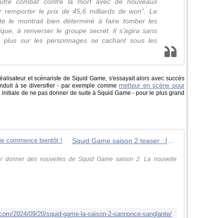
autre combat contre la mort avec de nouveaux
r remporter le prix de 45,6 milliards de won”. Le
te le montrait bien déterminé à faire tomber les
que, à renverser le groupe secret. Il s’agira sans
e plus sur les personnages se cachant sous les
alisateur et scénariste de Squid Game, s'essayait alors avec succès
metteur en scène pour
conduit à se diversifier - par exemple comme
on initiale de ne pas donner de suite à Squid Game - pour le plus grand
Squid Game saison 2 teaser : la partie commence bientôt !
ur donner des nouvelles de Squid Game saison 2. La nouvelle
.com/2024/09/20/squid-game-la-saison-2-sannonce-sanglante/