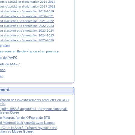
rts d'activité et d'orientation 2016-2017
rts d'activité et d'orientation 2017-2018
rt d'activité et d'orientation 2018-2019
rt d'activité et d'orientation 2019-2021
rt d'activité et d'orientation 2021-2022
rt d'activité et d'orientation 2022-2023
rt d'activité et d'orientation 2023-2024
rt d'activité et d'orientation 2024-2025
rt d'activité et d'orientation 2025-2026
ration
z-vous en Ile-de-France et en province
tin de l'AAFC
rle de l'AAFC
sion
act
ment
ération des investissements productifs en RPD
orée
 juillet 1953 à aujourd’hui : l’urgence d’une paix
itive en Corée
tte Macron, fan de K-Pop et de BTS
 Montreuil était jumelée avec Nampo
a : l'Or et le Sacré. Trésors royaux" : une
ition au Musée Guimet