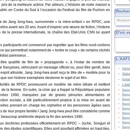
 prix de la meilleure actrice. Par ailleurs,
L’Histoire de notre maison
a
public en Corée du Sud à l’occasion du Festival du film de Puchon en
Reche
celle de Jang Jong-hwa, surnommée « la mère-enfant » en RPDC, une
ins avant ses 20 ans. Avant d’inspirer une œuvre de fiction, l’histoire
D'où v
on de la presse internationale, la chaîne des Etat-Unis CNN lui ayant
les participants ont commencé par regretter que les films nord-coréens
ce qui permettrait notamment de « tordre le coup » de certains clichés
 médias paresseux…
L'AAFC
être qualifié de film de « propagande », à l’instar de nombre de
françaises, véhiculant un message officiel ou, pour être gentil,
dans
Histo
sprit altruiste, Jang Jong-hwa avait reçu le titre de « modèle pour la
Statu
 que son histoire exemplaire devienne le sujet d’un film.
Insta
utorités de RPDC promeuvent un modèle de mère idéale et mettent
L'AAF
l de la femme. En outre, la crise qui a frappé la République populaire
Rappo
Rappo
nées 1990, marquées par de graves pénuries alimentaires et
Rappo
ction sociale, a été particulièrement propice à la mise en avant de
Rappo
celles prenant en charge les orphelins et les personnes âgées sans
Rappo
2
 de leur propre famille.
Jang Jong-hwa peut être considérée comme
Rappo
est beaucoup améliorée depuis la fin des années 1990.
Rappo
Rappo
 aux doctrines professées officiellement en RPDC – Juche, Songun et
Rappo
re des études scientifiques. Elles sont pourtant affirmées en haut-lieu,