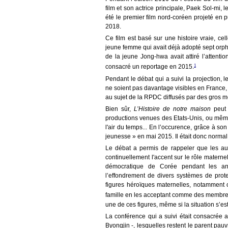
film et son actrice principale, Paek Sol-mi, le
été le premier film nord-coréen projeté en 
2018.
Ce film est basé sur une histoire vraie, 
jeune femme qui avait déjà adopté sept orphel
de la jeune Jong-hwa avait attiré l’attenti
1
consacré un reportage en 2015.
Pendant le débat qui a suivi la projection, 
ne soient pas davantage visibles en France, 
au sujet de la RPDC diffusés par des gros
Bien sûr,
L’Histoire de notre maison
peut 
productions venues des Etats-Unis, ou même 
l'air du temps...
En l’occurence, grâce à son e
jeunesse » en mai 2015. Il était donc normal
Le débat a permis de rappeler que les a
continuellement l'accent sur le rôle materne
démocratique de Corée pendant les an
l’effondrement de divers systèmes de prote
figures héroïques maternelles, notamment 
famille en les acceptant comme des membres
une de ces figures, même si la situation s’
La conférence qui a suivi était consacrée
Byongjin -, lesquelles restent le parent pauv