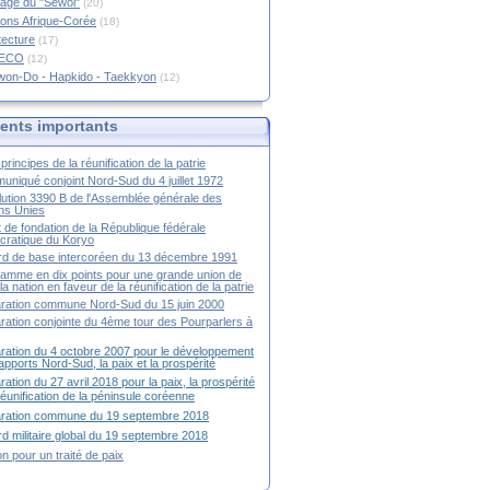
age du "Sewol"
(20)
ions Afrique-Corée
(18)
tecture
(17)
RECO
(12)
won-Do - Hapkido - Taekkyon
(12)
nts importants
principes de la réunification de la patrie
niqué conjoint Nord-Sud du 4 juillet 1972
ution 3390 B de l'Assemblée générale des
ns Unies
t de fondation de la République fédérale
ratique du Koryo
d de base intercoréen du 13 décembre 1991
amme en dix points pour une grande union de
la nation en faveur de la réunification de la patrie
ration commune Nord-Sud du 15 juin 2000
ration conjointe du 4ème tour des Pourparlers à
ration du 4 octobre 2007 pour le développement
apports Nord-Sud, la paix et la prospérité
ration du 27 avril 2018 pour la paix, la prospérité
 réunification de la péninsule coréenne
aration commune du 19 septembre 2018
d militaire global du 19 septembre 2018
ion pour un traité de paix