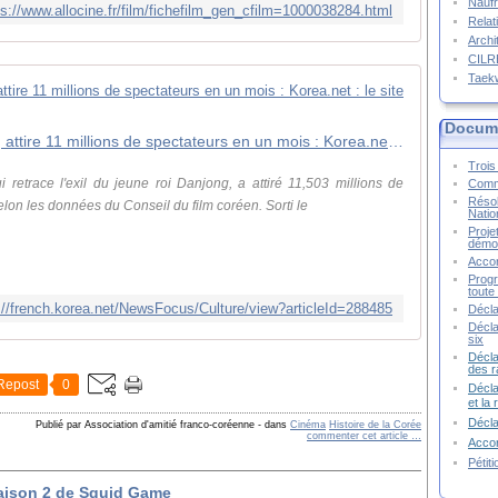
Naufr
ps://www.allocine.fr/film/fichefilm_gen_cfilm=1000038284.html
Relat
Archi
CIL
Taek
Docume
Un film historique sur le roi Danjong attire 11 millions de spectateurs en un mois : Korea.net : le site officiel de la République de Corée
Trois 
etrace l'exil du jeune roi Danjong, a attiré 11,503 millions de
Commu
Résol
elon les données du Conseil du film coréen. Sorti le
Natio
Proje
démoc
Accor
Progr
toute 
://french.korea.net/NewsFocus/Culture/view?articleId=288485
Décla
Décla
six
Décla
des r
Repost
0
Décla
et la
Décl
Publié par Association d'amitié franco-coréenne
-
dans
Cinéma
Histoire de la Corée
commenter cet article
…
Accor
Pétit
aison 2 de Squid Game