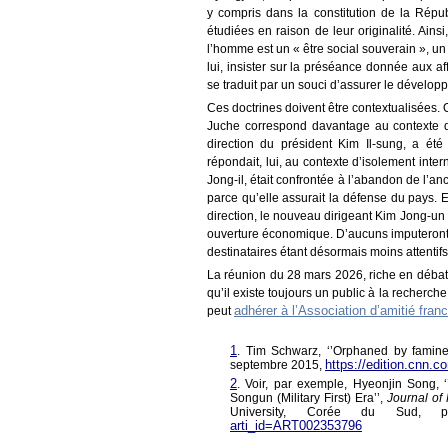
y compris dans la constitution de la Répu
étudiées en raison de leur originalité. Ain
l’homme est un « être social souverain », un 
lui, insister sur la préséance donnée aux aff
se traduit par un souci d’assurer le dével
Ces doctrines doivent être contextualisées.
Juche correspond davantage au contexte 
direction du président Kim Il-sung, a 
répondait, lui, au contexte d’isolement int
Jong-il, était confrontée à l’abandon de l’an
parce qu’elle assurait la défense du pays. 
direction, le nouveau dirigeant Kim Jong-un m
ouverture économique. D’aucuns imputeront un
destinataires étant désormais moins attentifs
La réunion du 28 mars 2026, riche en débats
qu’il existe toujours un public à la recherc
adhérer à l’Association d’amitié fra
peut
1
.
Tim Schwarz, ‘’Orphaned by famine:
https://edition.cnn.
septembre 2015,
2
.
Voir, par exemple, Hyeonjin Song,
Songun (Military First) Era’’,
Journal of
University, Corée du Sud,
arti_id=ART002353796