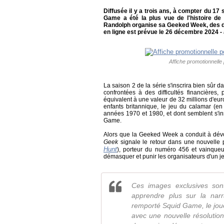
Diffusée il y a trois ans, à compter du 1
Game a été la plus vue de l'histoire de 
Randolph organise sa Geeked Week, des dét
en ligne est prévue le 26 décembre 2024 -
Affiche promotionnelle
La saison 2 de la série s'inscrira bien sûr 
confrontées à des difficultés financières
équivalent à une valeur de 32 millions d'euro
enfants britannique, le jeu du calamar (en
années 1970 et 1980, et dont semblent s'in
Game.
Alors que la Geeked Week a conduit à dévo
Geek
signale le retour dans une nouvelle 
Hunt
), porteur du numéro 456 et vainqueu
démasquer et punir les organisateurs d'un j
Ces images exclusives son
apprendre plus sur la narr
remporté Squid Game, le joue
avec une nouvelle résolutio