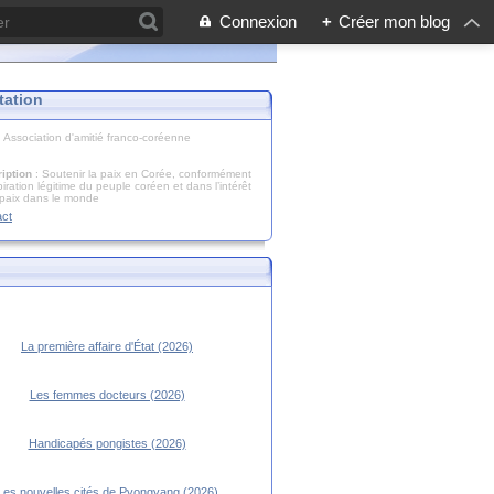
Connexion
+
Créer mon blog
tation
: Association d'amitié franco-coréenne
iption
: Soutenir la paix en Corée, conformément
piration légitime du peuple coréen et dans l’intérêt
 paix dans le monde
act
La première affaire d'État (2026)
Les femmes docteurs (2026)
Handicapés pongistes (2026)
Les nouvelles cités de Pyongyang (2026)