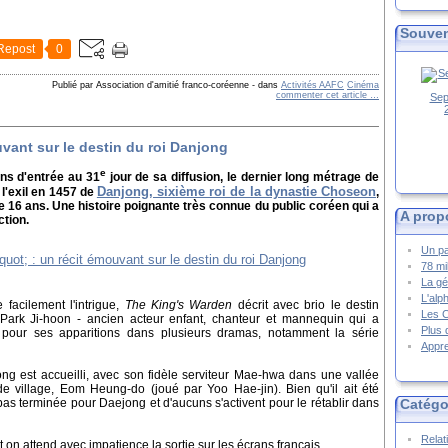
Souven
Repost
0
Publié par Association d'amitié franco-coréenne
-
dans
Activités AAFC
Cinéma
commenter cet article
…
Sep
vant sur le destin du roi Danjong
e
ons d'entrée au 31
jour de sa diffusion, le dernier long métrage de
Danjong, sixième roi de la dynastie Choseon
l'exil en 1457 de
,
 16 ans. Une histoire poignante très connue du public coréen qui a
A prop
ction.
Un pa
78 mi
La gé
L'alp
 facilement l'intrigue,
The King's Warden
décrit avec brio le destin
Les 
 Park Ji-hoon - ancien acteur enfant, chanteur et mannequin qui a
Plus 
pour ses apparitions dans plusieurs dramas, notamment la série
Appre
g est accueilli, avec son fidèle serviteur Mae-hwa dans une vallée
de village, Eom Heung-do (joué par Yoo Hae-jin). Bien qu'il ait été
 pas terminée pour Daejong et d'aucuns s'activent pour le rétablir dans
Catégo
Relat
 on attend avec impatience la sortie sur les écrans français.