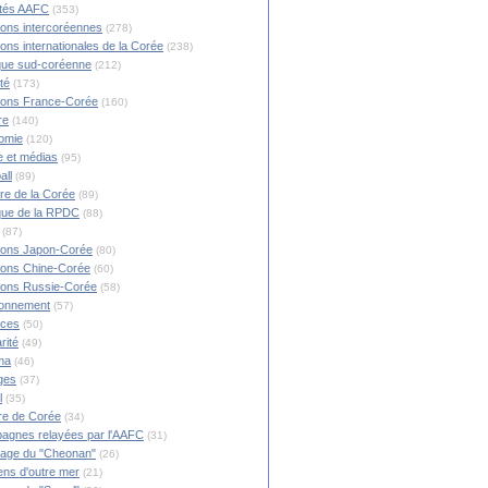
ités AAFC
(353)
ions intercoréennes
(278)
ions internationales de la Corée
(238)
ique sud-coréenne
(212)
té
(173)
ions France-Corée
(160)
re
(140)
omie
(120)
 et médias
(95)
all
(89)
ire de la Corée
(89)
ique de la RPDC
(88)
(87)
ions Japon-Corée
(80)
ions Chine-Corée
(60)
ions Russie-Corée
(58)
ronnement
(57)
nces
(50)
rité
(49)
ma
(46)
ges
(37)
l
(35)
re de Corée
(34)
agnes relayées par l'AAFC
(31)
rage du "Cheonan"
(26)
ns d'outre mer
(21)