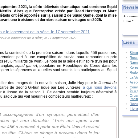
7 septembre 2021, la série télévisée dramatique sud-coréenne Squid
Newsle
Netflix. Alors que l'entreprise créée par Reed Hastings et Marc
ails ont été apportés sur la saison 2 de Squid Game, dont la mise
Abonnez-v
 avant une troisième et dernière saison envisagée en 2025.
Email
 pour le lancement de la série, le 17 septembre 2021
Liens
dans la continuité de la première saison - dans laquelle 456 personnes,
Sélec
, prenaient part à une compétition de survie pour remporter un prix
Resso
s (45,6 milliards de won). Le nom de la série est inspiré d'un jeu pour
Naena
 anglais,
squid game
), populaire en République de Corée dans les
Kore
spirer les épreuves auxquelles sont soumis les participants au Squid
Rodon
La Vo
Assoc
iler des images de la nouvelle saison, Julie Hay pour le
Journal du
à qui nous devons
partie de Seong Gi-hun (joué par Lee Jung-jae,
Comit
étran
r à l'issue de la saison 1. Ce dernier semble toujours déterminé à
Organ
eu sadique qui voit mourir les compétiteurs malheureux :
Pacif
Revu
Livr
t accompagnées d’un synopsis, permettant d’en
ation qui sera déroulée. “Trois ans après avoir
ur 456 a renoncé à partir aux États-Unis et revient
n en tête. Gi-hun se plonge à nouveau dans le jeu