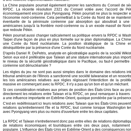
La Chine populaire pourrait également ignorer les sanctions du Conseil de séc
RPDC. La récente résolution 2321 du Conseil votée avec l'accord de Péki
économiquement encore plus Pyongyang. Pékin pourrait ne plus la respecter et
l'économie nord-coréenne. Cela permettrait à la Corée du Nord de se maintenir e
éventuelle de la péninsule coréenne par absorption qui aboutirait à une
américaines jusqu'à la frontière nord-coréenne ou à un exode massif de Nor
que redoute Pékin.
Pékin pourrait aussi changer radicalement sa politique envers la RPDC si Wash
Taipei d'une façon de plus en plus formelle sur le plan diplomatique. La Chine 
une Corée du Nord nucléarisée. La position stratégique de la Chine en
déséquilibrée par la présence d'une Corée du Nord nucléarisée.
D'après Daniel R. DePetris, analyste en géostratégie auprès de la société
Wikist
Selon eux est-il préférable que Taïwan ait une stature internationale plus impo
le niveau de la sécurité géostratégique dans le Pacifique, ou faut-il permett
coréenne soit dénucléarisée ?
Les règles du jeu ne sont pas aussi simples dans le domaine des relations int
tribunal américain de l'Illinois a sanctionné une société taïwanaise et un ressorti
les lois américaines relatives aux règles régissant l'interdiction de la proli
massive en commerçant avec la RPDC. Il n'y a pas qu'un bon et qu'un méchant.
Si ces considération relatives aux prises de position des États-Unis face au p
directement les relations entre Taïwan et la RPDC, on peut remarquer à traver
a une influence importante en Extrême-Orient, quoique pondérée par la présenc
C'est en redéfinissant ici leurs relations avec Taïwan que les États-Unis peuvent
relations qu'entretiennent l'île et la RPDC, tout comme lorsque Washington ten
avec Pyongyang vers plus ou moins d'ouverture entre les deux capitales.
La RPDC et Taïwan n'entretiennent donc pas entre elles de relations diplomatiqu
de relations économiques et touristiques entre ces deux pays, notamment 
populaire. L'influence des États-Unis en Extrême-Orient a des conséquences non