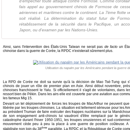
d'empêcher toute attaque contre Formose. Comme corollaire
fais appel au gouvernement chinois de Formose de cesse
aériennes et maritimes contre le continent. La 7ème flotte v
soit réalisé. La détermination du statut futur de Formo
rétablissement de la sécurité dans le Pacifique, un acc
Japon, ou d'examen par les Nations-Unies.
Ainsi, sans l'intervention des États-Unis Taïwan ne serait pas
de facto
un État.
chinoise dans la
guerre de Corée,
la RPDC n'existerait sûrement plus.
Utilisation du napalm par les Américains pendant la guerre 
La RPD de Corée ne doit sa survie qu'à la décision de Mao Tsé-Tung qui s'e
chinois de jouer un rôle de premier plan en Asie. Ainsi début novembre, près
chinoises franchissent le Yalu. Si officiellement il s'agit de volontaires, dans l
ressort bien de Pékin. Dans les airs elle est couverte par une aviation aux com
les fameux Mig 15.
Devant un tel déploiement de forces les troupes de MacArthur ne peuvent que
libérée par les troupes chinoises. La situation est tellement sérieuse pour les
au président Truman de faire exécuter des frappes nucléaires sur la Mandchour
de son engagement anti-chinois lui vaudront d'être remplacé par le généra
catastrophe durant l'hiver 1950-1951, les troupes onusiennes et sud-coréennes
mouvement cède peu à peu la place à une guerre de position coûteuse. A l'é
ème
stabilisée non loin du 38
parallèle. La RPDC et la République de Corée comme