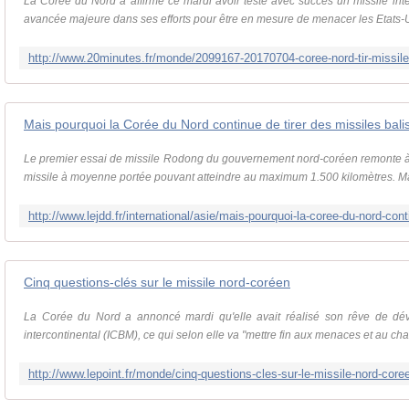
La Corée du Nord a affirmé ce mardi avoir testé avec succès un missile inter
avancée majeure dans ses efforts pour être en mesure de menacer les Etats-Un
Mais pourquoi la Corée du Nord continue de tirer des missiles bali
Le premier essai de missile Rodong du gouvernement nord-coréen remonte à 
missile à moyenne portée pouvant atteindre au maximum 1.500 kilomètres. Mard
Cinq questions-clés sur le missile nord-coréen
La Corée du Nord a annoncé mardi qu'elle avait réalisé son rêve de déve
intercontinental (ICBM), ce qui selon elle va "mettre fin aux menaces et au chan