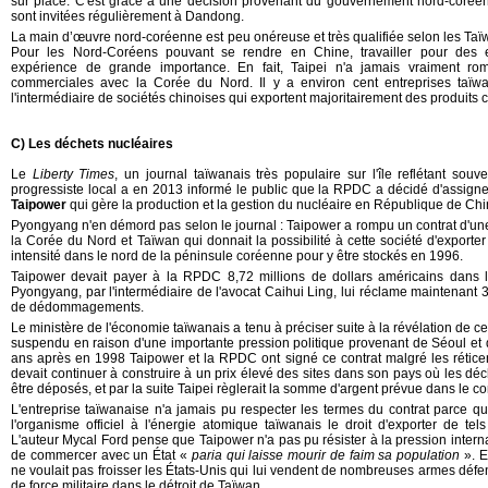
sur place. C'est grâce à une décision provenant du gouvernement nord-coréen
sont invitées régulièrement à Dandong.
La main d’œuvre nord-coréenne est peu onéreuse et très qualifiée selon les Taïwa
Pour les Nord-Coréens pouvant se rendre en Chine, travailler pour des e
expérience de grande importance. En fait, Taipei n'a jamais vraiment ro
commerciales avec la Corée du Nord. Il y a environ cent entreprises taïw
l'intermédiaire de sociétés chinoises qui exportent majoritairement des produits 
C) Les déchets nucléaires
Le
Liberty Times
, un journal taïwanais très populaire sur l'île reflétant sou
progressiste local a en 2013 informé le public que la RPDC a décidé d'assigner
Taipower
qui
gère la production et la gestion du nucléaire en République de Chi
Pyongyang n'en démord pas selon le journal :
Taipower
a rompu un contrat d'un
la Corée du Nord et Taïwan qui donnait la possibilité à cette société d'exporter
intensité dans le nord de la péninsule coréenne pour y être stockés en 1996.
Taipower devait payer à la RPDC 8,72 millions de dollars américains dans l
Pyongyang, par l'intermédiaire de l'avocat Caihui Ling, lui réclame maintenant 
de dédommagements.
Le ministère de l'économie taïwanais a tenu à préciser suite à la révélation de cet
suspendu en raison d'une importante pression politique provenant de Séoul e
ans après en 1998
Taipower
et la RPDC ont signé ce contrat malgré les rétice
devait continuer à construire à un prix élevé des sites dans son pays où les déc
être déposés, et par la suite Taipei règlerait la somme d'argent prévue dans le con
L'entreprise taïwanaise n'a jamais pu respecter les termes du contrat parce qu'
l'organisme officiel à l'énergie atomique taïwanais le droit d'exporter de tels
L'auteur Mycal Ford pense que
Taipower
n'a pas pu résister à la pression internat
de commercer avec un État «
paria qui laisse mourir de faim sa population
». 
ne voulait pas froisser les États-Unis qui lui vendent de nombreuses armes défen
de force militaire dans le détroit de Taïwan.