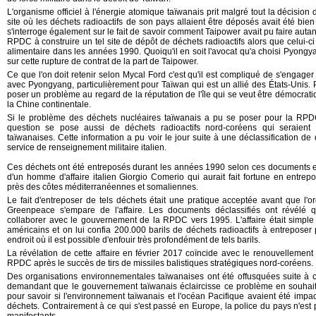
L'organisme officiel à l'énergie atomique taïwanais prit malgré tout la décision 
site où les déchets radioactifs de son pays allaient être déposés avait été bien co
s'interroge également sur le fait de savoir comment
Taipower
avait pu faire auta
RPDC à construire un tel site de dépôt de déchets radioactifs alors que celui-ci
alimentaire dans les années 1990. Quoiqu'il en soit l'avocat qu'a choisi Pyongya
sur cette rupture de contrat de la part de
Taipower
.
Ce que l'on doit retenir selon Mycal Ford c'est qu'il est compliqué de s'engage
avec Pyongyang, particulièrement pour Taïwan qui est un allié des États-Unis. 
poser un problème au regard de la réputation de l'île qui se veut être démocratiq
la Chine continentale.
Si le problème des déchets nucléaires taïwanais a pu se poser pour la RPDC 
question se pose aussi de déchets radioactifs nord-coréens qui seraient
taïwanaises. Cette information a pu voir le jour suite à une déclassification de 
service de renseignement militaire italien.
Ces déchets ont été entreposés durant les années 1990 selon ces documents et l
d'un homme d'affaire italien Giorgio Comerio qui aurait fait fortune en entre
près des côtes méditerranéennes et somaliennes.
Le fait d'entreposer de tels déchets était une pratique acceptée avant que l'
Greenpeace
s'empare de l'affaire. Les documents déclassifiés ont révé
collaborer avec le gouvernement de la RPDC vers 1995. L'affaire était simple : 
américains et on lui confia 200.000 barils de déchets radioactifs à entreposer
endroit où il est possible d'enfouir très profondément de tels barils.
La révélation de cette affaire en février 2017 coïncide avec le renouvellement
RPDC après le succès de tirs de missiles balistiques stratégiques nord-coréens.
Des organisations environnementales taïwanaises ont été offusquées suite à ce
demandant que le gouvernement taïwanais éclaircisse ce problème en souhaitan
pour savoir si l'environnement taïwanais et l'océan Pacifique avaient été impac
déchets. Contrairement à ce qui s'est passé en Europe, la police du pays n'est 
manifestants.