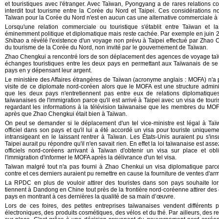
et touristiques avec l'étranger. Avec Taïwan, Pyongyang a de rares relations co
interdit tout tourisme entre la Corée du Nord et Taipei. Ces considérations 
Taïwan pour la Corée du Nord n'est en aucun cas une alternative commerciale à 
Lorsqu'une relation commerciale ou touristique s'établit entre Taïwan et 
éminemment politique et diplomatique mais reste cachée. Par exemple en juin 2
Shibao
a révélé l'existence d'un voyage non prévu à Taipei effectué par Zhao 
du tourisme de la Corée du Nord, non invité par le gouvernement de Taïwan.
Zhao Chengkui a rencontré lors de son déplacement des agences de voyage taïwana
échanges touristiques entre les deux pays en permettant aux Taïwanais de se
pays en y dépensant leur argent.
Le ministère des Affaires étrangères de Taïwan (acronyme anglais : MOFA) n'a 
visite de ce diplomate nord-coréen alors que le MOFA est une structure administ
que les deux pays n'entretiennent pas entre eux de relations diplomatiques.
taïwanaises de l'immigration parce qu'il est arrivé à Taipei avec un visa de tour
regardant les informations à la télévision taïwanaise que les membres du MO
après que Zhao Chengkui était bien à Taïwan.
On peut se demander si le déplacement d'un tel vice-ministre est légal à Taï
officiel dans son pays et qu'il lui a été accordé un visa pour touriste unique
intransigeant en le laissant rentrer à Taïwan. Les États-Unis auraient pu s'ins
Taipei aurait pu répondre qu'il n'en savait rien. En effet la loi taïwanaise est as
officiels nord-coréens arrivant à Taïwan d'obtenir un visa sur place et ob
l'immigration d'informer le MOFA après la délivrance d'un tel visa.
Taïwan malgré tout n'a pas fourni à Zhao Chenkui un visa diplomatique parce
contre et ces derniers auraient pu remettre en cause la fourniture de ventes d'a
La RPDC en plus de vouloir attirer des touristes dans son pays souhaite lo
tiennent à Dandong en Chine tout près de la frontière nord-coréenne attirer des
pays en montrant à ces dernières la qualité de sa main d’œuvre.
Lors de ces foires, des petites entreprises taïwanaises vendent différent
électroniques, des produits cosmétiques, des vélos et du thé. Par ailleurs, des r