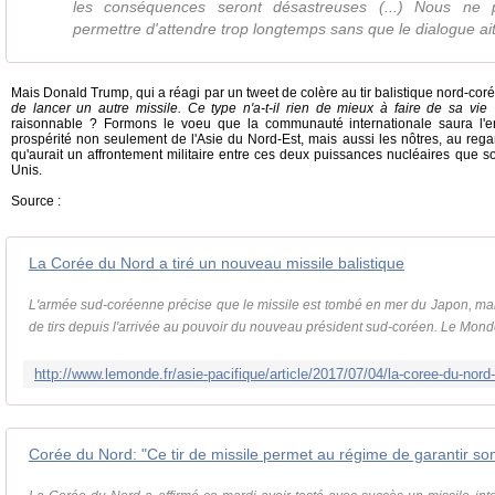
les conséquences seront désastreuses (...) Nous ne
permettre d'attendre trop longtemps sans que le dialogue ait 
Mais Donald Trump, qui a réagi par un tweet de colère au tir balistique nord-coré
de lancer un autre missile. Ce type n'a-t-il rien de mieux à faire de sa vie 
raisonnable ? Formons le voeu que la communauté internationale saura l'en
prospérité non seulement de l'Asie du Nord-Est, mais aussi les nôtres, au reg
qu'aurait un affrontement militaire entre ces deux puissances nucléaires que so
Unis.
Source :
La Corée du Nord a tiré un nouveau missile balistique
L'armée sud-coréenne précise que le missile est tombé en mer du Japon, mardi
de tirs depuis l'arrivée au pouvoir du nouveau président sud-coréen. Le Monde 
Corée du Nord: "Ce tir de missile permet au régime de garantir so