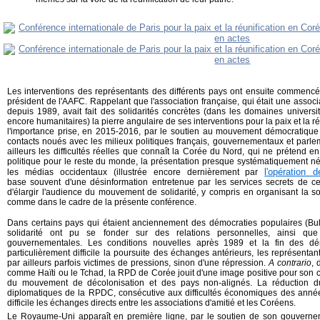
Les interventions des représentants des différents pays ont ensuite commenc
président de l'AAFC. Rappelant que l'association française, qui était une associ
depuis 1989, avait fait des solidarités concrètes (dans les domaines universi
encore humanitaires) la pierre angulaire de ses interventions pour la paix et la ré
l'importance prise, en 2015-2016, par le soutien au mouvement démocratique e
contacts noués avec les milieux politiques français, gouvernementaux et parle
ailleurs les difficultés réelles que connaît la Corée du Nord, qui ne prétend 
politique pour le reste du monde, la présentation presque systématiquement 
l'opération
les médias occidentaux (illustrée encore dernièrement par
base souvent d'une désinformation entretenue par les services secrets de ce
d'élargir l'audience du mouvement de solidarité, y compris en organisant la soli
comme dans le cadre de la présente conférence.
Dans certains pays qui étaient anciennement des démocraties populaires (Bu
solidarité ont pu se fonder sur des relations personnelles, ainsi que
gouvernementales. Les conditions nouvelles après 1989 et la fin des dé
particulièrement difficile la poursuite des échanges antérieurs, les représentan
par ailleurs parfois victimes de pressions, sinon d'une répression.
A contrario
, 
comme Haïti ou le Tchad, la RPD de Corée jouit d'une image positive pour son co
du mouvement de décolonisation et des pays non-alignés. La réduction du
diplomatiques de la RPDC, consécutive aux difficultés économiques des anné
difficile les échanges directs entre les associations d'amitié et les Coréens.
Le Royaume-Uni apparaît en première ligne, par le soutien de son gouverneme