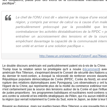
ses obligations, plaide pour des efforts de la communauté internationale a
pacifique
".
Le chef de l'ONU s'est dit « alarmé par le risque d'une escal
région, y compris par erreur de calcul ou à cause d'un malen
particulièrement préoccupé par la possibilité que le
contrebalancer les activités déstabilisatrices de la RPDC « 
entraîner un accroissement des tensions et de la cou
empêchant davantage la capacité de la communauté interna
son unité et arriver à une solution pacifique ».
http://www.un.org/apps/newsFr/storyF.asp?
Le double discours américain est particulièrement patent vis-à-vis de la Chine.
récemment
Trump loue la relation selon lui privilégiée qu'il a nouée (
) avec
américain Rex Tillerson, s'exprimant devant le Conseil de sécurité des Nations uni
du dernier tir nord-coréen, a évoqué la nécessité de renforcer encore davanta
République populaire démocratique de Corée (RPDC, Corée du Nord), en envisa
rupture des relations diplomatiques avec Pyongyang. Les observateurs y ont lu
l'égard de la Chine, qui représente plus de la moitié du commerce extérieur n
n'est certainement pas la source des tensions autour de la Corée et que l'influ
de justes proportions : les programmes balistiques et nucléaires nord-coréens se
ans contre la volonté et les intérêts stratégiques de Pékin, qui n'a aucun intér
la région (qui verrait notamment la Corée du Sud, voire le Japon, se doter à leur 
Revenir au dialogue, mais sur quelles bases (Rex Tillerson a une nouvelle fois r