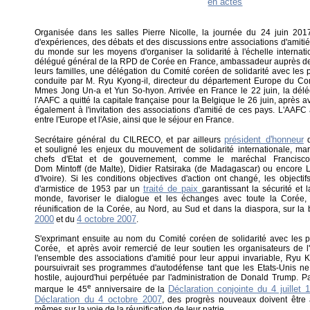
Organisée dans les salles Pierre Nicolle, la journée du 24 juin 2
d'expériences, des débats et des discussions entre associations d'amitié
du monde sur les moyens d'organiser la solidarité à l'échelle internati
délégué général de la RPD de Corée en France, ambassadeur auprès de
leurs familles, une délégation du Comité coréen de solidarité avec les
conduite par M. Ryu Kyong-il, directeur du département Europe du C
Mmes Jong Un-a et Yun So-hyon. Arrivée en France le 22 juin, la délé
l'AAFC a quitté la capitale française pour la Belgique le 26 juin, après av
également à l'invitation des associations d'amitié de ces pays. L'AAF
entre l'Europe et l'Asie, ainsi que le séjour en France.
président d'honneur
Secrétaire général du CILRECO, et par ailleurs
d
et souligné les enjeux du mouvement de solidarité internationale, mar
chefs d'Etat et de gouvernement, comme le maréchal Francisc
Dom Mintoff (de Malte), Didier Ratsiraka (de Madagascar) ou encore
d'Ivoire). Si les conditions objectives d'action ont changé, les objecti
traité de paix
d'armistice de 1953 par un
garantissant la sécurité et 
monde, favoriser le dialogue et les échanges avec toute la Corée,
réunification de la Corée, au Nord, au Sud et dans la diaspora, sur l
2000
4 octobre 2007
et du
.
S'exprimant ensuite au nom du Comité coréen de solidarité avec le
Corée, et après avoir remercié de leur soutien les organisateurs de
l'ensemble des associations d'amitié pour leur appui invariable, Ryu
poursuivrait ses programmes d'autodéfense tant que les Etats-Unis ne 
hostile, aujourd'hui perpétuée par l'administration de Donald Trump. Pa
e
Déclaration conjointe du 4 juillet 
marque le 45
anniversaire de la
Déclaration du 4 octobre 2007
, des progrès nouveaux doivent être
mêmes sur la voie de la réunification de leur patrie.