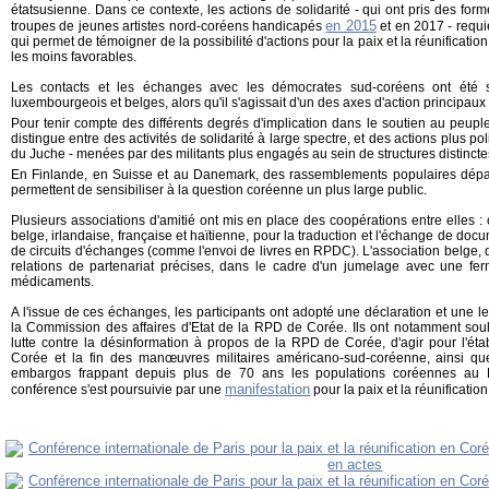
étatsusienne. Dans ce contexte, les actions de solidarité - qui ont pris des for
en 2015
troupes de jeunes artistes nord-coréens handicapés
et en 2017 - requi
qui permet de témoigner de la possibilité d'actions pour la paix et la réunificat
les moins favorables.
Les contacts et les échanges avec les démocrates sud-coréens ont été s
luxembourgeois et belges, alors qu'il s'agissait d'un des axes d'action principa
Pour tenir compte des différents degrés d'implication dans le soutien au peuple
distingue entre des activités de solidarité à large spectre, et des actions plus p
du Juche - menées par des militants plus engagés au sein de structures distinctes
En Finlande, en Suisse et au Danemark, des rassemblements populaires dépas
permettent de sensibiliser à la question coréenne un plus large public.
Plusieurs associations d'amitié ont mis en place des coopérations entre elles : c
belge, irlandaise, française et haïtienne, pour la traduction et l'échange de do
de circuits d'échanges (comme l'envoi de livres en RPDC). L'association belge, 
relations de partenariat précises, dans le cadre d'un jumelage avec une fe
médicaments.
A l'issue de ces échanges, les participants ont adopté une déclaration et une l
la Commission des affaires d'Etat de la RPD de Corée. Ils ont notamment souli
lutte contre la désinformation à propos de la RPD de Corée, d'agir pour l'éta
Corée et la fin des manœuvres militaires américano-sud-coréenne, ainsi qu
embargos frappant depuis plus de 70 ans les populations coréennes au N
manifestation
conférence s'est poursuivie par une
pour la paix et la réunificati