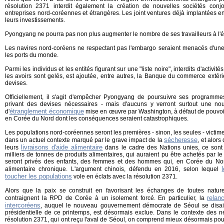
résolution 2371 interdit également la création de nouvelles sociétés conjo
entreprises nord-coréennes et étrangères. Les joint ventures déjà implantées 
leurs investissements.
Pyongyang ne pourra pas non plus augmenter le nombre de ses travailleurs à l'é
Les navires nord-coréens ne respectant pas l'embargo seraient menacés d'une i
les ports du monde.
Parmi les individus et les entités figurant sur une "liste noire", interdits d'activit
les avoirs sont gelés, est ajoutée, entre autres, la Banque du commerce extérie
devises.
Officiellement, il s'agit d'empêcher Pyongyang de poursuivre ses programmes
privant des devises nécessaires - mais d'aucuns y verront surtout une nouve
étranglement économique
d'
mise en œuvre par Washington, à défaut de pouvoir
en Corée du Nord dont les conséquences seraient catastrophiques.
Les populations nord-coréennes seront les premières - sinon, les seules - victim
sécheresse
dans un actuel contexte marqué par le grave impact de la
, et alor
livraisons d'aide alimentaire
leurs
dans le cadre des Nations unies, ce sont 
milliers de tonnes de produits alimentaires, qui auraient pu être achetés par 
seront privés des enfants, des femmes et des hommes qui, en Corée du Nor
alimentaire chronique. L'argument chinois, défendu en 2016, selon lequel
toucher les populations
vole en éclats avec la résolution 2371.
Alors que la paix se construit en favorisant les échanges de toutes natures
relan
contraignent la RPD de Corée à un isolement forcé. En particulier, la
intercoréens
, auquel le nouveau gouvernement démocrate de Séoul se disai
présidentielle de ce printemps, est désormais exclue. Dans le contexte des né
résolution 2371, qui ont reçu l'aval de Séoul, on comprend mieux désormais p