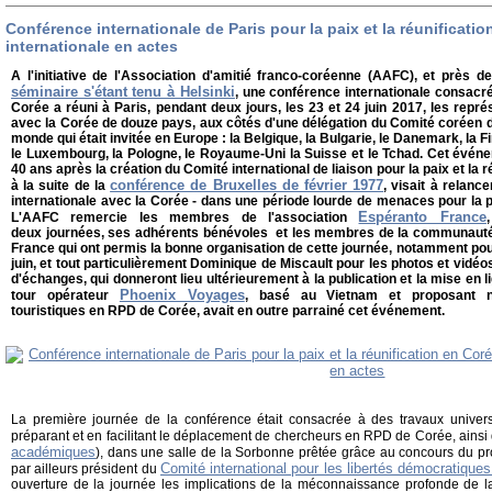
Conférence internationale de Paris pour la paix et la réunificatio
internationale en actes
A l'initiative de l'Association d'amitié franco-coréenne (AAFC), et près
séminaire s'étant tenu à Helsinki
, une conférence internationale consacrée
Corée a réuni à Paris, pendant deux jours, les 23 et 24 juin 2017, les repré
avec la Corée de douze pays, aux côtés d'une délégation du Comité coréen d
monde qui était invitée en Europe : la Belgique, la Bulgarie, le Danemark, la Fin
le Luxembourg, la Pologne, le Royaume-Uni la Suisse et le Tchad. Cet événe
40 ans après la création du Comité international de liaison pour la paix et la
conférence de Bruxelles de février 1977
à la suite de la
, visait à relance
internationale avec la Corée - dans une période lourde de menaces pour la 
Espéranto France
L'AAFC remercie les membres de l'association
deux journées, ses adhérents bénévoles et les membres de la communaut
France qui ont permis la bonne organisation de cette journée, notamment pour 
juin, et tout particulièrement Dominique de Miscault pour les photos et vidéo
d'échanges, qui donneront lieu ultérieurement à la publication et la mise en
Phoenix Voyages
tour opérateur
, basé au Vietnam et proposant 
touristiques en RPD de Corée, avait en outre parrainé cet événement.
La première journée de la conférence était consacrée à des travaux univers
préparant et en facilitant le déplacement de chercheurs en RPD de Corée, ainsi 
académiques
), dans une salle de la Sorbonne prêtée grâce au concours du pr
Comité international pour les libertés démocratiqu
par ailleurs président du
ouverture de la journée les implications de la méconnaissance profonde de l