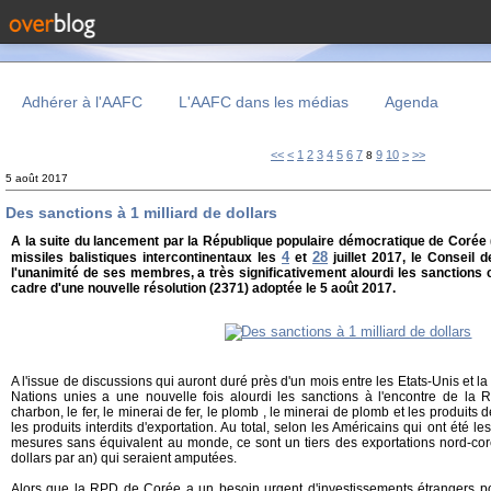
Adhérer à l'AAFC
L'AAFC dans les médias
Agenda
20
<<
<
1
2
3
4
5
6
7
9
10
>
>>
8
5 août 2017
Des sanctions à 1 milliard de dollars
A la suite du lancement par la République populaire démocratique de Coré
4
28
missiles balistiques intercontinentaux les
et
juillet 2017, le Conseil 
l'unanimité de ses membres, a très significativement alourdi les sanctions
cadre d'une nouvelle résolution (2371) adoptée le 5 août 2017.
A l'issue de discussions qui auront duré près d'un mois entre les Etats-Unis et l
Nations unies a une nouvelle fois alourdi les sanctions à l'encontre de la R
charbon, le fer, le minerai de fer, le plomb , le minerai de plomb et les produits
les produits interdits d'exportation. Au total, selon les Américains qui ont été 
mesures sans équivalent au monde, ce sont un tiers des exportations nord-cor
dollars par an) qui seraient amputées.
Alors que la RPD de Corée a un besoin urgent d'investissements étrangers p