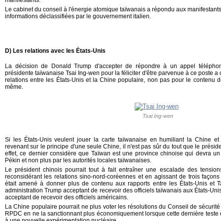
Le cabinet du conseil à l'énergie atomique taïwanais a répondu aux manifestants 
informations déclassifiées par le gouvernement italien.
D) Les relations avec les États-Unis
La décision de Donald Trump d'accepter de répondre à un appel téléphon
présidente taïwanaise Tsai Ing-wen pour la féliciter d'être parvenue à ce poste 
relations entre les États-Unis et la Chine populaire, non pas pour le contenu d
même.
Tsai Ing-wen
Si les États-Unis veulent jouer la carte taïwanaise en humiliant la Chine e
revenant sur le principe d'une seule Chine, il n'est pas sûr du tout que le prési
effet, ce dernier considère que Taïwan est une province chinoise qui devra un j
Pékin et non plus par les autorités locales taïwanaises.
Le président chinois pourrait tout à fait entraîner une escalade des tensi
reconsidérant les relations sino-nord-coréennes et en agissant de trois façons 
était amené à donner plus de contenu aux rapports entre les États-Unis et 
administration Trump acceptant de recevoir des officiels taïwanais aux États-Uni
acceptant de recevoir des officiels américains.
La Chine populaire pourrait ne plus voter les résolutions du Conseil de sécurité 
RPDC en ne la sanctionnant plus économiquement lorsque cette dernière teste
à une nouvelle expérimentation nucléaire.