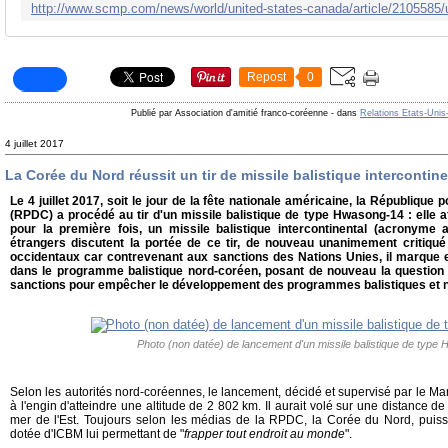
Repost
0
Publié par Association d'amitié franco-coréenne
-
dans
Relations Etats-Unis
4 juillet 2017
La Corée du Nord réussit un tir de missile balistique intercontine
Le 4 juillet 2017, soit le jour de la fête nationale américaine, la Républiqu
(RPDC) a procédé au tir d'un missile balistique de type Hwasong-14 : elle 
pour la première fois, un missile balistique intercontinental (acronyme 
étrangers discutent la portée de ce tir, de nouveau unanimement critiqué
occidentaux car contrevenant aux sanctions des Nations Unies, il marque 
dans le programme balistique nord-coréen, posant de nouveau la question de
sanctions pour empêcher le développement des programmes balistiques et n
Photo (non datée) de lancement d'un missile balistique de type
Selon les autorités nord-coréennes, le lancement, décidé et supervisé par le Ma
à l'engin d'atteindre une altitude de 2 802 km. Il aurait volé sur une distance 
mer de l'Est. Toujours selon les médias de la RPDC, la Corée du Nord, puiss
dotée d'ICBM lui permettant de "
frapper tout endroit au monde
".