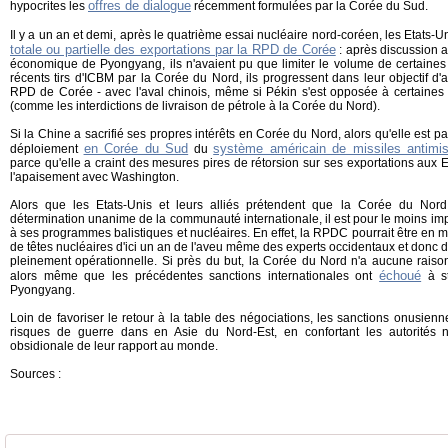
offres de dialogue
hypocrites les
récemment formulées par la Corée du Sud.
Il y a un an et demi, après le quatrième essai nucléaire nord-coréen, les Etats-
totale ou partielle des exportations par la RPD de Corée
: après discussion a
économique de Pyongyang, ils n'avaient pu que limiter le volume de certaines 
récents tirs d'ICBM par la Corée du Nord, ils progressent dans leur objectif d
RPD de Corée - avec l'aval chinois, même si Pékin s'est opposée à certaines
(comme les interdictions de livraison de pétrole à la Corée du Nord).
Si la Chine a sacrifié ses propres intérêts en Corée du Nord, alors qu'elle est pa
en Corée du Sud
système américain de missiles antimis
déploiement
du
parce qu'elle a craint des mesures pires de rétorsion sur ses exportations aux E
l'apaisement avec Washington.
Alors que les Etats-Unis et leurs alliés prétendent que la Corée du Nord
détermination unanime de la communauté internationale, il est pour le moins 
à ses programmes balistiques et nucléaires. En effet, la RPDC pourrait être en 
de têtes nucléaires d'ici un an de l'aveu même des experts occidentaux et donc 
pleinement opérationnelle. Si près du but, la Corée du Nord n'a aucune raison
échoué
alors même que les précédentes sanctions internationales ont
à st
Pyongyang.
Loin de favoriser le retour à la table des négociations, les sanctions onusienn
risques de guerre dans en Asie du Nord-Est, en confortant les autorités 
obsidionale de leur rapport au monde.
Sources :