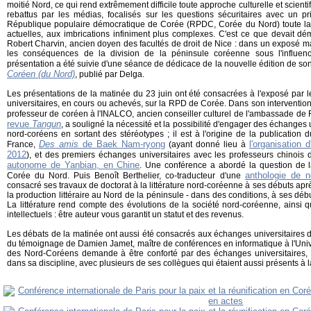
moitié Nord, ce qui rend extrêmement difficile toute approche culturelle et scien
rebattus par les médias, focalisés sur les questions sécuritaires avec un pr
République populaire démocratique de Corée (RPDC, Corée du Nord) toute la 
actuelles, aux imbrications infiniment plus complexes. C'est ce que devait dém
Robert Charvin, ancien doyen des facultés de droit de Nice : dans un exposé mag
les conséquences de la division de la péninsule coréenne sous l'influe
présentation a été suivie d'une séance de dédicace de la nouvelle édition de s
Coréen (du Nord)
, publié par Delga.
Les présentations de la matinée du 23 juin ont été consacrées à l'exposé par l
universitaires, en cours ou achevés, sur la RPD de Corée. Dans son intervention
professeur de coréen à l'INALCO, ancien conseiller culturel de l'ambassade de 
revue
Tangun
, a souligné la nécessité et la possibilité d'engager des échanges 
nord-coréens en sortant des stéréotypes ; il est à l'origine de la publicatio
Des amis
de Baek Nam-ryong
l'organisation
France,
(ayant donné lieu à
2012
), et des premiers échanges universitaires avec les professeurs chinois
autonome de Yanbian, en Chine
. Une conférence a abordé la question de 
anthologie de n
Corée du Nord. Puis Benoît Berthelier, co-traducteur d'une
consacré ses travaux de doctorat à la littérature nord-coréenne à ses débuts apr
la production littéraire au Nord de la péninsule - dans des conditions, à ses déb
La littérature rend compte des évolutions de la société nord-coréenne, ainsi 
intellectuels : être auteur vous garantit un statut et des revenus.
Les débats de la matinée ont aussi été consacrés aux échanges universitaires da
du témoignage de Damien Jamet, maître de conférences en informatique à l'Unive
des Nord-Coréens demande à être conforté par des échanges universitaires,
dans sa discipline, avec plusieurs de ses collègues qui étaient aussi présents à