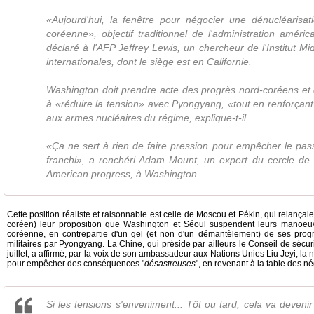
«Aujourd'hui, la fenêtre pour négocier une dénucléarisat
coréenne», objectif traditionnel de l'administration améric
déclaré à l'AFP Jeffrey Lewis, un chercheur de l'Institut M
internationales, dont le siège est en Californie.
Washington doit prendre acte des progrès nord-coréens et
à «réduire la tension» avec Pyongyang, «tout en renforçant
aux armes nucléaires du régime, explique-t-il.
«Ça ne sert à rien de faire pression pour empêcher le pas
franchi», a renchéri Adam Mount, un expert du cercle de r
American progress, à Washington.
Cette position réaliste et raisonnable est celle de Moscou et Pékin, qui relançaie
coréen) leur proposition que Washington et Séoul suspendent leurs manoeuvr
coréenne, en contrepartie d'un gel (et non d'un démantèlement) de ses prog
militaires par Pyongyang. La Chine, qui préside par ailleurs le Conseil de sécu
juillet, a affirmé, par la voix de son ambassadeur aux Nations Unies Liu Jeyi, la
pour empêcher des conséquences "
désastreuses
", en revenant à la table des n
Si les tensions s'enveniment... Tôt ou tard, cela va devenir