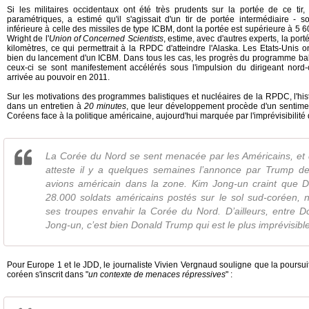
Si les militaires occidentaux ont été très prudents sur la portée de ce tir
paramétriques, a estimé qu'il s'agissait d'un tir de portée intermédiaire - 
inférieure à celle des missiles de type ICBM, dont la portée est supérieure à 5 6
Wright de l'
Union of Concerned Scientists
, estime, avec d'autres experts, la por
kilomètres, ce qui permettrait à la RPDC d'atteindre l'Alaska. Les Etats-Unis on
bien du lancement d'un ICBM. Dans tous les cas, les progrès du programme bali
ceux-ci se sont manifestement accélérés sous l'impulsion du dirigeant nor
arrivée au pouvoir en 2011.
Sur les motivations des programmes balistiques et nucléaires de la RPDC, l'hist
dans un entretien à
20 minutes
, que leur développement procède d'un sentimen
Coréens face à la politique américaine, aujourd'hui marquée par l'imprévisibilité 
La Corée du Nord se sent menacée par les Américains, et de 
atteste il y a quelques semaines l’annonce par Trump de 
avions américain dans la zone. Kim Jong-un craint que 
28.000 soldats américains postés sur le sol sud-coréen, 
ses troupes envahir la Corée du Nord. D’ailleurs, entre 
Jong-un, c’est bien Donald Trump qui est le plus imprévisibl
Pour Europe 1 et le JDD, le journaliste Vivien Vergnaud souligne que la poursu
coréen s'inscrit dans "
un contexte de menaces répressives
" :