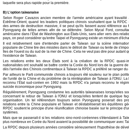
laquelle sera plus rapide pour la première.
B) L'option taïwanaise
Selon Roger Cavazos ancien membre de l'armée américaine ayant travaillé 
Extrême-Orient, quand les leaders politiques chinois souhaitent que la RPDC
des armes de destruction massive, il se peut qu'ils fassent aussi référence au 
Pyongyang de telles armes afin de se défendre. Selon Mycal Ford, consultan
américaine dans l’État de Washington aux États-Unis, sans aller vers des relati
pays, on peut considérer qu'entre Taipei et Pyongyang existe un minimum d'éch
Il est relativement rare d'entendre parler de Taïwan sur la scène internati
populaire de Chine tire des missiles dans le détroit de Taïwan ou tente de s'impo
îles de l'ouest ou du sud de la mer de Chine. Cela ne veut pas dire pour autant
l'existence de Taïwan.
Les relations entre les deux États sont à la création de la RPDC quasi-ine
nationalistes ont souhaité se battre contre la Corée du Nord lors de la guerre de
dès l'arrivée des Chinois continentaux à Taïwan la RPDC a préféré se ranger du c
Par ailleurs le Parti communiste chinois a toujours été soutenu sur le plan polit
de l'unité de la Chine et du problème de la réintégration de Taïwan à l'ONU. L
reconnu l’État sud-coréen en 1992 mais la RPDC n'a jamais reconnu le régime 
suicide économique pour Pyongyang.
Régulièrement, Pyongyang condamne les autorités taïwanaises lorsqu'elles so
concernant le retour de Taïwan à l'ONU et lorsqu'elles tentent de quelque faç
organisation. Un tel référendum toujours selon Pyongyang poserait des pr
relations entre la Chine populaire et Taïwan et déstabiliserait les équilibres g
RPDC soutient le principe d'une réunification chinoise basée sur le principe d'
systèmes.
Mais que se passerait-il si les relations sino-nord-coréennes s'étendaient à Ta
plus nombreux en Corée du Nord avaient la possibilité de communiquer avec Ta
La RPDC depuis plusieurs années considère sérieusement l'hypothèse de déve