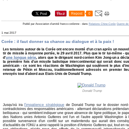
Repost
0
Publié par Association d'amitié franco-coréenne
-
dans
Relations Chine-Corée
Guerre de
1 mai 2017
Corée : il faut donner sa chance au dialogue et à la paix !
Les tensions autour de la Corée ont encore monté d'un cran après un nouvel
tir de missile à moyenne portée, le 29 avril 2017. Plus que le tir lui-même - qui
une longue série
d'
, alors que le dirigeant nord-coréen Kim Jong-un a décla
la première fois d'un missile balistique intercontinental qui serait donc susc
américain - ce sont les réactions de Washington qui soulèvent le plus d'inq
retenue de Pékin et Moscou, traditionnellement adressés en premier li
envoyés tout d'abord aux Etats-Unis de Donald Trump.
Donald Trump
l'impatience stratégique
Jusqu'où ira
de Donald Trump sur le dossier nord-
contradictoires des responsables américains - alternant déclarations prétendant
belliqueux - qui semblent indiquer une grave absence de ligne politique, le pape
des Nations unies Antonio Gutteres ont l'un et l'autre appelé Washington à l
possible survenance d'un conflit sur un malentendu qui aurait des consé
d'actualités de l'ONU a ainsi rappelé la position d'Antonio Gutteres qui, tout en