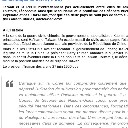
Taïwan et la RPDC n'entretiennent pas actuellement entre elles de rela
l'histoire, l'économie ainsi que le tourisme et le problème des déchets nuc
Populaire et des Etats-Unis, font que ces deux pays ne sont pas de facto si
par Florent Charles, docteur en droit.
A) L'Histoire
À la suite de la guerre civile chinoise, le gouvernement nationaliste du Kuominta
principales sont Haïnan et Taïwan. Un exode massif de civils accompagne l'état-
rescapées : Taipei est proclamée capitale provisoire de la République de Chine.
Alors que les États-Unis avaient reconnu le gouvernement de Tchang Kaï-c
légitime de toute la Chine, le président Harry Truman annonce le 5 janvier 19
dans un conflit éventuel entre la Chine populaire et Taïwan. Toutefois, le dé
modifie la position américaine au sujet de Taïwan.
Le président Truman déclare le 27 juin 1950 que :
L'attaque sur la Corée fait comprendre clairement q
dépassé l'utilisation de subversion pour conquérir des nati
va maintenant utiliser l'invasion armée et la guerre. Il a
Conseil de Sécurité des Nations-Unies conçu pour prése
sécurité internationales. Dans ces circonstances, l'occup
les forces communistes serait une menace directe pour la s
du Pacifique et aux forces des États-Unis exerçant leurs fo
nécessaires dans ce domaine. En conséquence, j'ai ordon