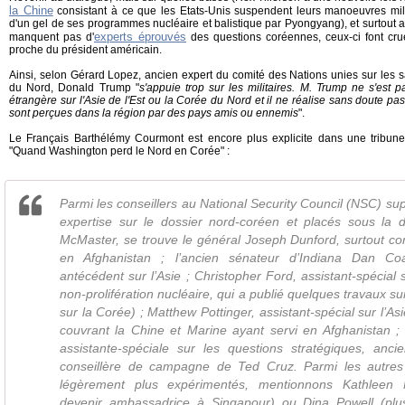
la Chine
consistant à ce que les Etats-Unis suspendent leurs manoeuvres milit
d'un gel de ses programmes nucléaire et balistique par Pyongyang), et surtout a
experts éprouvés
manquent pas d'
des questions coréennes, ceux-ci font cru
proche du président américain.
Ainsi, selon Gérard Lopez, ancien expert du comité des Nations unies sur les s
du Nord, Donald Trump "
s'appuie trop sur les militaires. M. Trump ne s'est p
étrangère sur l'Asie de l'Est ou la Corée du Nord et il ne réalise sans doute 
sont perçues dans la région par des pays amis ou ennemis
".
Le Français Barthélémy Courmont est encore plus explicite dans une tribune pu
"Quand Washington perd le Nord en Corée" :
Parmi les conseillers au National Security Council (NSC) su
expertise sur le dossier nord-coréen et placés sous la d
McMaster, se trouve le général Joseph Dunford, surtout co
en Afghanistan ; l’ancien sénateur d’Indiana Dan Co
antécédent sur l’Asie ; Christopher Ford, assistant-spécial 
non-prolifération nucléaire, qui a publié quelques travaux s
sur la Corée) ; Matthew Pottinger, assistant-spécial sur l’Asi
couvrant la Chine et Marine ayant servi en Afghanistan ; 
assistante-spéciale sur les questions stratégiques, anci
conseillère de campagne de Ted Cruz. Parmi les autr
légèrement plus expérimentés, mentionnons Kathleen 
devenir ambassadrice à Singapour) ou Dina Powell (pl