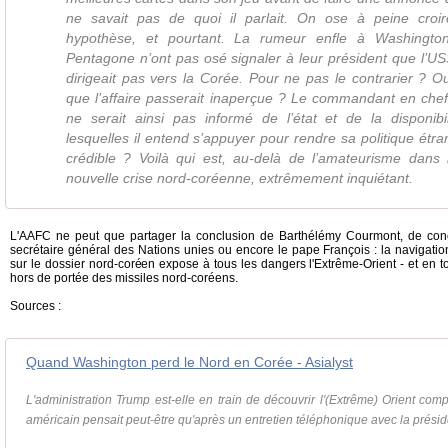
ne savait pas de quoi il parlait. On ose à peine croi
hypothèse, et pourtant. La rumeur enfle à Washington 
Pentagone n’ont pas osé signaler à leur président que l’U
dirigeait pas vers la Corée. Pour ne pas le contrarier ? O
que l’affaire passerait inaperçue ? Le commandant en che
ne serait ainsi pas informé de l’état et de la disponibi
lesquelles il entend s’appuyer pour rendre sa politique étr
crédible ? Voilà qui est, au-delà de l’amateurisme dans 
nouvelle crise nord-coréenne, extrêmement inquiétant.
L'AAFC ne peut que partager la conclusion de Barthélémy Courmont, de conce
secrétaire général des Nations unies ou encore le pape François : la navigatio
sur le dossier nord-coréen expose à tous les dangers l'Extrême-Orient - et en tou
hors de portée des missiles nord-coréens.
Sources :
Quand Washington perd le Nord en Corée - Asialyst
L'administration Trump est-elle en train de découvrir l'(Extrême) Orient co
américain pensait peut-être qu'après un entretien téléphonique avec la préside