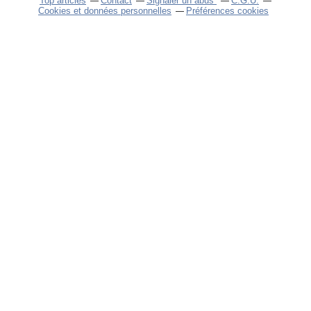
Top articles
Contact
Signaler un abus
C.G.U.
Cookies et données personnelles
Préférences cookies