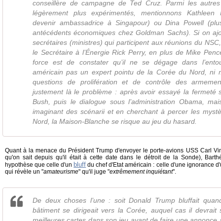
conseillère de campagne de Ted Cruz. Parmi les autr
légèrement plus expérimentés, mentionnons Kathleen 
devenir ambassadrice à Singapour) ou Dina Powell (pl
antécédents économiques chez Goldman Sachs). Si on ajout
secrétaires (ministres) qui participent aux réunions du NSC, 
le Secrétaire à l’Énergie Rick Perry, en plus de Mike Pen
force est de constater qu’il ne se dégage dans l’ento
américain pas un expert pointu de la Corée du Nord, ni 
questions de prolifération et de contrôle des armement
justement là le problème : après avoir essayé la fermeté s
Bush, puis le dialogue sous l’administration Obama, ma
imaginant des scénarii et en cherchant à percer les myst
Nord, la Maison-Blanche se risque au jeu du hasard.
Quant à la menace du Président Trump d'envoyer le porte-avions USS Carl V
qu'on sait depuis qu'il était à cette date dans le détroit de la Sonde), Ba
bluff
hypothèse que celle d'un
du chef d'Etat américain : celle d'une ignorance d'
qui révèle un "
amateurisme
" qu'il juge "
extrêmement inquiétant
".
De deux choses l’une : soit Donald Trump bluffait quand 
bâtiment se dirigeait vers la Corée, auquel cas il devrait 
meilleures cartes dans son jeu avant de faire une annonce au