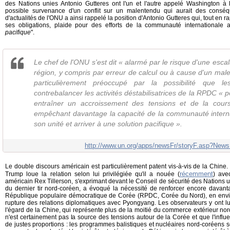
des Nations unies Antonio Gutteres ont l'un et l'autre appelé Washington à l
possible survenance d'un conflit sur un malentendu qui aurait des consé
d'actualités de l'ONU a ainsi rappelé la position d'Antonio Gutteres qui, tout en
ses obligations, plaide pour des efforts de la communauté internationale a
pacifique
".
Le chef de l'ONU s'est dit « alarmé par le risque d'une escal
région, y compris par erreur de calcul ou à cause d'un malen
particulièrement préoccupé par la possibilité que le
contrebalancer les activités déstabilisatrices de la RPDC « 
entraîner un accroissement des tensions et de la cou
empêchant davantage la capacité de la communauté interna
son unité et arriver à une solution pacifique ».
http://www.un.org/apps/newsFr/storyF.asp?
Le double discours américain est particulièrement patent vis-à-vis de la Chine.
récemment
Trump loue la relation selon lui privilégiée qu'il a nouée (
) avec
américain Rex Tillerson, s'exprimant devant le Conseil de sécurité des Nations uni
du dernier tir nord-coréen, a évoqué la nécessité de renforcer encore davanta
République populaire démocratique de Corée (RPDC, Corée du Nord), en envisa
rupture des relations diplomatiques avec Pyongyang. Les observateurs y ont lu
l'égard de la Chine, qui représente plus de la moitié du commerce extérieur n
n'est certainement pas la source des tensions autour de la Corée et que l'influ
de justes proportions : les programmes balistiques et nucléaires nord-coréens se