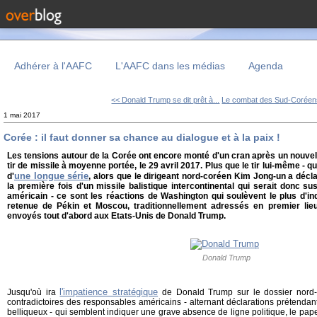
Adhérer à l'AAFC
L'AAFC dans les médias
Agenda
<< Donald Trump se dit prêt à...
Le combat des Sud-Coréens
1 mai 2017
Corée : il faut donner sa chance au dialogue et à la paix !
Les tensions autour de la Corée ont encore monté d'un cran après un nouvel
tir de missile à moyenne portée, le 29 avril 2017. Plus que le tir lui-même - qui
une longue série
d'
, alors que le dirigeant nord-coréen Kim Jong-un a décla
la première fois d'un missile balistique intercontinental qui serait donc susc
américain - ce sont les réactions de Washington qui soulèvent le plus d'inq
retenue de Pékin et Moscou, traditionnellement adressés en premier li
envoyés tout d'abord aux Etats-Unis de Donald Trump.
Donald Trump
l'impatience stratégique
Jusqu'où ira
de Donald Trump sur le dossier nord-
contradictoires des responsables américains - alternant déclarations prétendant
belliqueux - qui semblent indiquer une grave absence de ligne politique, le pape