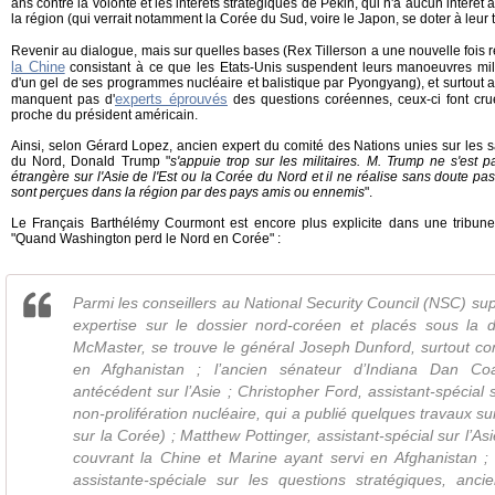
ans contre la volonté et les intérêts stratégiques de Pékin, qui n'a aucun intér
la région (qui verrait notamment la Corée du Sud, voire le Japon, se doter à leur 
Revenir au dialogue, mais sur quelles bases (Rex Tillerson a une nouvelle fois r
la Chine
consistant à ce que les Etats-Unis suspendent leurs manoeuvres milit
d'un gel de ses programmes nucléaire et balistique par Pyongyang), et surtout a
experts éprouvés
manquent pas d'
des questions coréennes, ceux-ci font cru
proche du président américain.
Ainsi, selon Gérard Lopez, ancien expert du comité des Nations unies sur les s
du Nord, Donald Trump "
s'appuie trop sur les militaires. M. Trump ne s'est p
étrangère sur l'Asie de l'Est ou la Corée du Nord et il ne réalise sans doute 
sont perçues dans la région par des pays amis ou ennemis
".
Le Français Barthélémy Courmont est encore plus explicite dans une tribune pu
"Quand Washington perd le Nord en Corée" :
Parmi les conseillers au National Security Council (NSC) su
expertise sur le dossier nord-coréen et placés sous la d
McMaster, se trouve le général Joseph Dunford, surtout co
en Afghanistan ; l’ancien sénateur d’Indiana Dan Co
antécédent sur l’Asie ; Christopher Ford, assistant-spécial 
non-prolifération nucléaire, qui a publié quelques travaux s
sur la Corée) ; Matthew Pottinger, assistant-spécial sur l’Asi
couvrant la Chine et Marine ayant servi en Afghanistan ; 
assistante-spéciale sur les questions stratégiques, anci