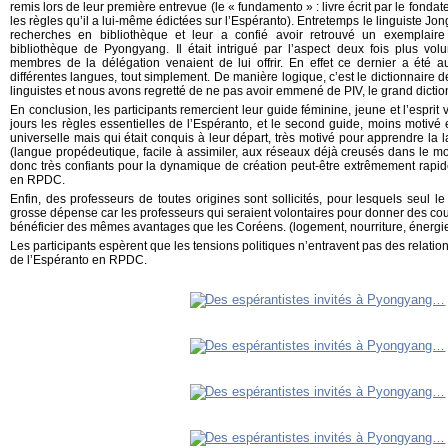
remis lors de leur première entrevue (le « fundamento » : livre écrit par le fond
les règles qu’il a lui-même édictées sur l’Espéranto). Entretemps le linguiste Jo
recherches en bibliothèque et leur a confié avoir retrouvé un exempla
bibliothèque de Pyongyang. Il était intrigué par l’aspect deux fois plus vo
membres de la délégation venaient de lui offrir. En effet ce dernier a été 
différentes langues, tout simplement. De manière logique, c’est le dictionnaire de 
linguistes et nous avons regretté de ne pas avoir emmené de PIV, le grand dictio
En conclusion, les participants remercient leur guide féminine, jeune et l’esprit v
jours les règles essentielles de l’Espéranto, et le second guide, moins motivé
universelle mais qui était conquis à leur départ, très motivé pour apprendre l
(langue propédeutique, facile à assimiler, aux réseaux déjà creusés dans le mon
donc très confiants pour la dynamique de création peut-être extrêmement rapi
en RPDC.
Enfin, des professeurs de toutes origines sont sollicités, pour lesquels seul le 
grosse dépense car les professeurs qui seraient volontaires pour donner des cou
bénéficier des mêmes avantages que les Coréens. (logement, nourriture, énergie 
Les participants espèrent que les tensions politiques n’entravent pas des relatio
de l’Espéranto en RPDC.