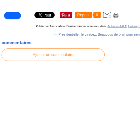
Repost
0
Publié par Association d'amitié franco-coréenne
-
dans
Activités AAFC
Culture
S
<< Présidentielle : le virage...
Beaucoup de bruit pour rien
commentaires
Ajouter un commentaire