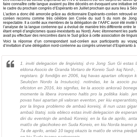
faire connaître cette langue avaient pu être décelés en évoquant une initiative i
le cadre du prochain congrès d’Espéranto en Juillet prochain qui aura lieu à Séo
L’action a donc été amorcée grâce au dictionnaire Espéranto-coréen retrouvé ent
coréen reconnu comme très célèbre (en Corée du sud !) du nom de Jong 
respectable. Il a confié aux membres de la délégation de l’AAFC avoir été invité 
l’analyse de la langue coréenne qui a évolué de manière très différente entre le
étant empli d’anglicismes quasi-inexistants au Nord). Avec étonnement les parti
avait pu effectuer des rencontres dans le Sud grâce à cette association de linguis
Voici la réponse d’un correspondant sud-coréen aux participants au voy
d’invitation d’une délégation nord-coréenne au congrès universel d’Espéranto à S
1. inviti delegacion de lingivistoj. d-ro Jong Sun Gi esta
eldona Asocio de Granda Vortaro de Koreio Sud- kaj Nord-,
registaro. ĝi fondiĝis en 2006, kaj havas apartan oficejon 
Seulo(en Nordo la Insutucio). notindas, ke la asocio p
oficiston en 2016, kio signifas, ke la asocio ankoraŭ bone
momente la libera iroreveno haltis pro la politika kialo. je
povas havi apartan pli valoran eventon, per kiu esperantisto
por la lingva problemo de ambaŭ koreioj, ili nun uzas gig
ambaŭ ŝtatoj. sola ebleco estas inviti delegacion de esperan
diri du eventojn de ambaŭ Koreioj. en la 6a de aprilo, anta
matĉo de glacihokeo en Suda Koreio, en kiu Norda teamo pa
7a de aprilo, antaŭ 10 tagoj okazis la matĉo de virina piedp
en kiu Suda teamo partoprenis.