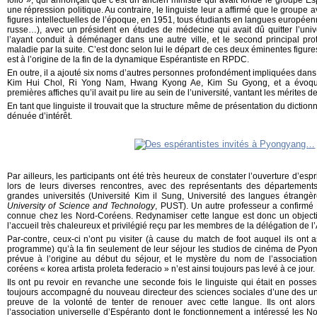
folio », qui annonçait que c’est un ancien ministre qui avait fondé le groupe 
une répression politique. Au contraire, le linguiste leur a affirmé que le groupe 
figures intellectuelles de l’époque, en 1951, tous étudiants en langues europée
russe…), avec un président en études de médecine qui avait dû quitter l’unive
l’ayant conduit à déménager dans une autre ville, et le second principal pro
maladie par la suite. C’est donc selon lui le départ de ces deux éminentes figure
est à l’origine de la fin de la dynamique Espérantiste en RPDC.
En outre, il a ajouté six noms d’autres personnes profondément impliquées da
Kim Hui Chol, Ri Yong Nam, Hwang Kyong Ae, Kim Su Gyong, et a évoqué
premières affiches qu’il avait pu lire au sein de l’université, vantant les mérites d
En tant que linguiste il trouvait que la structure même de présentation du dictio
dénuée d’intérêt.
Par ailleurs, les participants ont été très heureux de constater l’ouverture d’espri
lors de leurs diverses rencontres, avec des représentants des départements
grandes universités (Université Kim il Sung, Université des langues étran
University of Science and Technology
, PUST). Un autre professeur a confirmé 
connue chez les Nord-Coréens. Redynamiser cette langue est donc un objecti
l’accueil très chaleureux et privilégié reçu par les membres de la délégation de 
Par-contre, ceux-ci n’ont pu visiter (à cause du match de foot auquel ils ont 
programme) qu’à la fin seulement de leur séjour les studios de cinéma de Pyongy
prévue à l’origine au début du séjour, et le mystère du nom de l’association 
coréens « korea artista proleta federacio » n’est ainsi toujours pas levé à ce jour.
Ils ont pu revoir en revanche une seconde fois le linguiste qui était en posses
toujours accompagné du nouveau directeur des sciences sociales d’une des un
preuve de la volonté de tenter de renouer avec cette langue. Ils ont alor
l’association universelle d’Espéranto dont le fonctionnement a intéressé les 