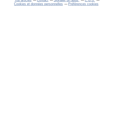
Top articles
Contact
Signaler un abus
C.G.U.
Cookies et données personnelles
Préférences cookies