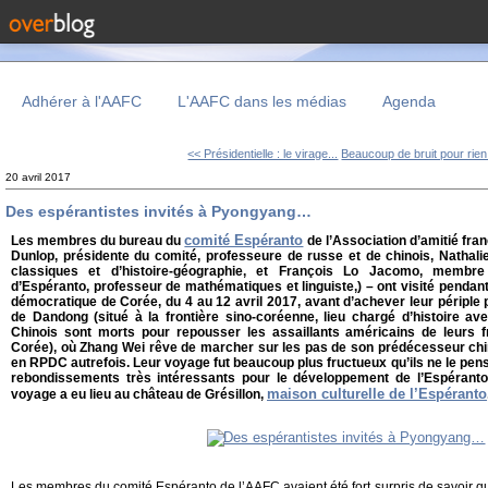
Adhérer à l'AAFC
L'AAFC dans les médias
Agenda
<< Présidentielle : le virage...
Beaucoup de bruit pour rien
20 avril 2017
Des espérantistes invités à Pyongyang…
comité Espéranto
Les membres du bureau du
de l’Association d’amitié fr
Dunlop, présidente du comité, professeure de russe et de chinois, Nathalie
classiques et d’histoire-géographie, et François Lo Jacomo, membre 
d’Espéranto, professeur de mathématiques et linguiste,) – ont visité pendant
démocratique de Corée, du 4 au 12 avril 2017, avant d’achever leur périple p
de Dandong (situé à la frontière sino-coréenne, lieu chargé d’histoire a
Chinois sont morts pour repousser les assaillants américains de leurs f
Corée), où Zhang Wei rêve de marcher sur les pas de son prédécesseur chi
en RPDC autrefois. Leur voyage fut beaucoup plus fructueux qu’ils ne le pensa
rebondissements très intéressants pour le développement de l’Espérant
maison culturelle de l’Espéranto
voyage a eu lieu au château de Grésillon,
Les membres du comité Espéranto de l’AAFC avaient été fort surpris de savoir qu