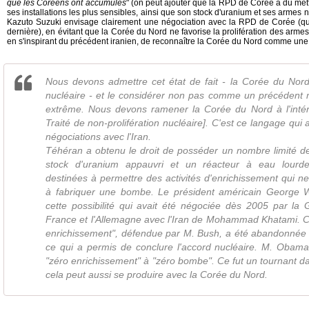
que les Coréens ont accumulés
" (on peut ajouter que la RPD de Corée a dû mett
ses installations les plus sensibles, ainsi que son stock d'uranium et ses armes n
Kazuto Suzuki envisage clairement une négociation avec la RPD de Corée (que 
dernière), en évitant que la Corée du Nord ne favorise la prolifération des armes n
en s'inspirant du précédent iranien, de reconnaître la Corée du Nord comme une
Nous devons admettre cet état de fait - la Corée du Nor
nucléaire - et le considérer non pas comme un précéden
extrême. Nous devons ramener la Corée du Nord à l'inté
Traité de non-prolifération nucléaire]. C'est ce langage qui a
négociations avec l'Iran.
Téhéran a obtenu le droit de posséder un nombre limité de
stock d'uranium appauvri et un réacteur à eau lourd
destinées à permettre des activités d'enrichissement qui n
à fabriquer une bombe. Le président américain George W
cette possibilité qui avait été négociée dès 2005 par la 
France et l'Allemagne avec l'Iran de Mohammad Khatami. Ce
enrichissement", défendue par M. Bush, a été abandonné
ce qui a permis de conclure l'accord nucléaire. M. Obama
"zéro enrichissement" à "zéro bombe". Ce fut un tournant da
cela peut aussi se produire avec la Corée du Nord.