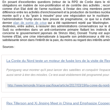
En posant d'excellentes questions (retour de la RPD de Corée dans le r
obligations en matière de non-prolifération et de contrôle des activités ; re
comme d'un Etat doté de l'arme nucléaire, à l'instar des cinq membres perm
différence entre les activités d'enrichissement et la production de bombes nucléa
montre qu'il y a du "grain à moudre" pour une négociation sur le nucléaire
l'administration Trump devra faire preuve de pragmatisme, ce que lui a d'ai
plan de sortie de crise
dernier
qui a été rapidement rejeté par Washington.
destinées, entre autres, à rassurer des administrations conservatrices sur le 
Sud) ou enfermées dans un anti-coréanisme primaire flattant les instincts 
concerne le gouvernement japonais de Shinzo Abe), Donald Trump est aujou
homme d'Etat, une crise internationale à laquelle son prédécesseur a été in
satisfaisante sinon dans l'intérêt de la paix, du moins au regard des intérêts amé
Sources :
La Corée du Nord teste un moteur de fusée lors de la visite de Rex
Pyongyang veut montrer qu'il peut lancer des satellites et conquérir l'espac
aussi servir à tirer des missiles. Ce test avait visiblement été programmé pour c
Rex Tillerson and Xi Jinping Meet in China and Emphasize Cooper