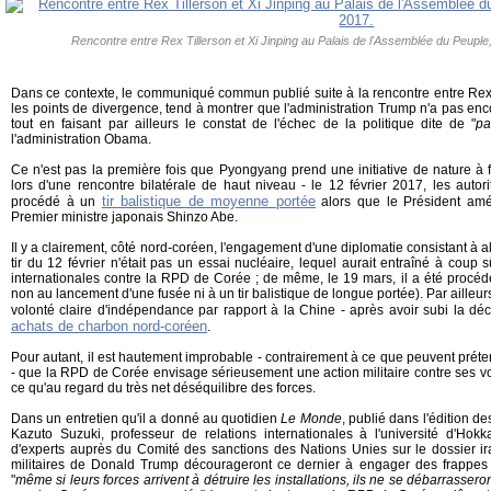
Rencontre entre Rex Tillerson et Xi Jinping au Palais de l'Assemblée du Peuple
Dans ce contexte, le communiqué commun publié suite à la rencontre entre Rex T
les points de divergence, tend à montrer que l'administration Trump n'a pas enc
tout en faisant par ailleurs le constat de l'échec de la politique dite de "
pa
l'administration Obama.
Ce n'est pas la première fois que Pyongyang prend une initiative de nature à 
lors d'une rencontre bilatérale de haut niveau - le 12 février 2017, les auto
tir balistique de moyenne portée
procédé à un
alors que le Président amé
Premier ministre japonais Shinzo Abe.
Il y a clairement, côté nord-coréen, l'engagement d'une diplomatie consistant à al
tir du 12 février n'était pas un essai nucléaire, lequel aurait entraîné à coup
internationales contre la RPD de Corée ; de même, le 19 mars, il a été procéd
non au lancement d'une fusée ni à un tir balistique de longue portée). Par aille
volonté claire d'indépendance par rapport à la Chine - après avoir subi la dé
achats de charbon nord-coréen
.
Pour autant, il est hautement improbable - contrairement à ce que peuvent prét
- que la RPD de Corée envisage sérieusement une action militaire contre ses voi
ce qu'au regard du très net déséquilibre des forces.
Dans un entretien qu'il a donné au quotidien
Le Monde
, publié dans l'édition d
Kazuto Suzuki, professeur de relations internationales à l'université d'Ho
d'experts auprès du Comité des sanctions des Nations Unies sur le dossier ira
militaires de Donald Trump décourageront ce dernier à engager des frappes 
"
même si leurs forces arrivent à détruire les installations, ils ne se débarrasser