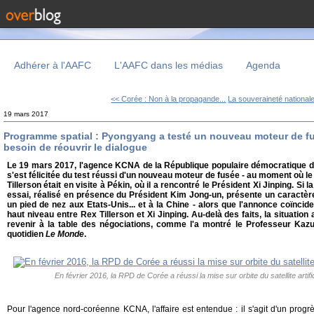
Adhérer à l'AAFC
L'AAFC dans les médias
Agenda
<< Corée : Non à la propagande...
La souveraineté nationale
19 mars 2017
Programme spatial : Pyongyang a testé un nouveau moteur de fusé
besoin de réouvrir le dialogue
Le 19 mars 2017, l'agence KCNA de la République populaire démocratique 
s'est félicitée du test réussi d'un nouveau moteur de fusée - au moment où le
Tillerson était en visite à Pékin, où il a rencontré le Président Xi Jinping. S
essai, réalisé en présence du Président Kim Jong-un, présente un caractère
un pied de nez aux Etats-Unis... et à la Chine - alors que l'annonce coïncide
haut niveau entre Rex Tillerson et Xi Jinping. Au-delà des faits, la situation ac
revenir à la table des négociations, comme l'a montré le Professeur Kazu
quotidien
Le Monde
.
En février 2016, la RPD de Corée a réussi la mise sur orbite du satellite art
Pour l'agence nord-coréenne KCNA, l'affaire est entendue : il s'agit d'un progr