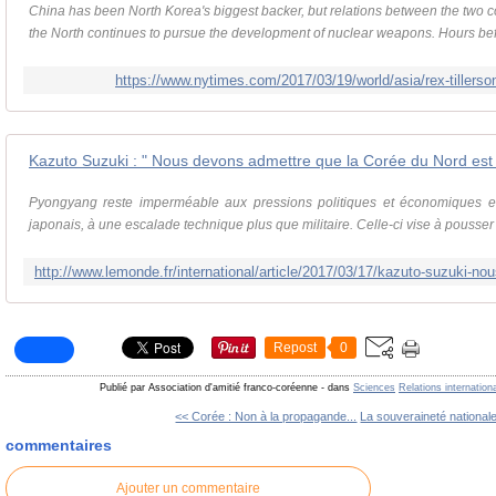
China has been North Korea's biggest backer, but relations between the two c
the North continues to pursue the development of nuclear weapons. Hours be
https://www.nytimes.com/2017/03/19/world/asia/rex-tillerson
Kazuto Suzuki : " Nous devons admettre que la Corée du Nord est 
Pyongyang reste imperméable aux pressions politiques et économiques et se
japonais, à une escalade technique plus que militaire. Celle-ci vise à pousser l
Repost
0
Publié par Association d'amitié franco-coréenne
-
dans
Sciences
Relations internation
<< Corée : Non à la propagande...
La souveraineté nationale
commentaires
Ajouter un commentaire