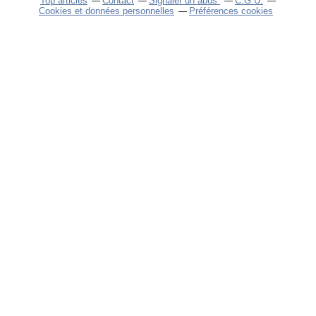
Top articles
Contact
Signaler un abus
C.G.U.
Cookies et données personnelles
Préférences cookies