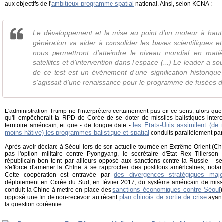
ambitieux programme spatial
aux objectifs de l'
national. Ainsi, selon KCNA :
Le développement et la mise au point d’un moteur à hau
génération va aider à consolider les bases scientifiques e
nous permettront d’atteindre le niveau mondial en mati
satellites et d’intervention dans l’espace (...) Le leader a s
de ce test est un événement d’une signification historique e
s’agissait d’une renaissance pour le programme de fusées d
L'administration Trump ne l'interprètera certainement pas en ce sens, alors que
qu'il empêcherait la RPD de Corée de se doter de missiles balistiques interc
les Etats-Unis assimilent (de
territoire américain, et que - de longue date -
moins hâtive) les programmes balistique et spatial
conduits parallèlement par
Après avoir déclaré à Séoul lors de son actuelle tournée en Extrême-Orient (Chi
pas l'option militaire contre Pyongyang, le secrétaire d'Etat Rex Tillerso
républicain bon teint par ailleurs opposé aux sanctions contre la Russie - se
s'efforce d'amener la Chine à se rapprocher des positions américaines, not
des divergences stratégiques maj
Cette coopération est entravée par
déploiement en Corée du Sud, en février 2017, du système américain de missi
sanctions économiques contre Séoul
conduit la Chine à mettre en place des
plan chinois de sortie de crise
opposé une fin de non-recevoir au récent
ayant
la question coréenne.