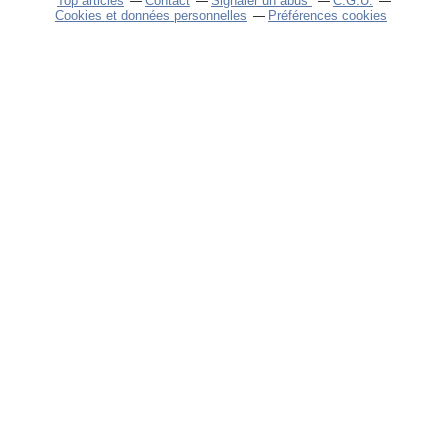
Top articles
Contact
Signaler un abus
C.G.U.
Cookies et données personnelles
Préférences cookies