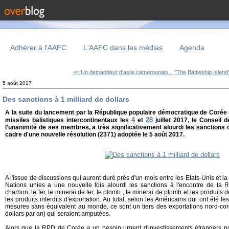
Adhérer à l'AAFC
L'AAFC dans les médias
Agenda
<< Un demandeur d'asile camerounais...
"The Battleship Island"
5 août 2017
Des sanctions à 1 milliard de dollars
A la suite du lancement par la République populaire démocratique de Coré
4
28
missiles balistiques intercontinentaux les
et
juillet 2017, le Conseil 
l'unanimité de ses membres, a très significativement alourdi les sanctions
cadre d'une nouvelle résolution (2371) adoptée le 5 août 2017.
A l'issue de discussions qui auront duré près d'un mois entre les Etats-Unis et l
Nations unies a une nouvelle fois alourdi les sanctions à l'encontre de la R
charbon, le fer, le minerai de fer, le plomb , le minerai de plomb et les produits
les produits interdits d'exportation. Au total, selon les Américains qui ont été 
mesures sans équivalent au monde, ce sont un tiers des exportations nord-cor
dollars par an) qui seraient amputées.
Alors que la RPD de Corée a un besoin urgent d'investissements étrangers p