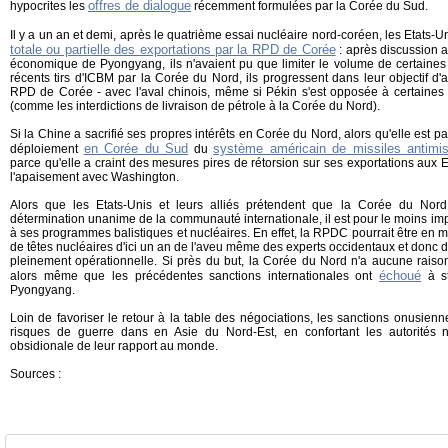
offres de dialogue
hypocrites les
récemment formulées par la Corée du Sud.
Il y a un an et demi, après le quatrième essai nucléaire nord-coréen, les Etats-
totale ou partielle des exportations par la RPD de Corée
: après discussion a
économique de Pyongyang, ils n'avaient pu que limiter le volume de certaines 
récents tirs d'ICBM par la Corée du Nord, ils progressent dans leur objectif d
RPD de Corée - avec l'aval chinois, même si Pékin s'est opposée à certaines
(comme les interdictions de livraison de pétrole à la Corée du Nord).
Si la Chine a sacrifié ses propres intérêts en Corée du Nord, alors qu'elle est pa
en Corée du Sud
système américain de missiles antimis
déploiement
du
parce qu'elle a craint des mesures pires de rétorsion sur ses exportations aux E
l'apaisement avec Washington.
Alors que les Etats-Unis et leurs alliés prétendent que la Corée du Nord
détermination unanime de la communauté internationale, il est pour le moins 
à ses programmes balistiques et nucléaires. En effet, la RPDC pourrait être en 
de têtes nucléaires d'ici un an de l'aveu même des experts occidentaux et donc 
pleinement opérationnelle. Si près du but, la Corée du Nord n'a aucune raison
échoué
alors même que les précédentes sanctions internationales ont
à st
Pyongyang.
Loin de favoriser le retour à la table des négociations, les sanctions onusienn
risques de guerre dans en Asie du Nord-Est, en confortant les autorités 
obsidionale de leur rapport au monde.
Sources :