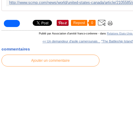
Repost
0
Publié par Association d'amitié franco-coréenne
-
dans
Relations Etats-Unis
<< Un demandeur d'asile camerounais...
"The Battleship Island"
commentaires
Ajouter un commentaire