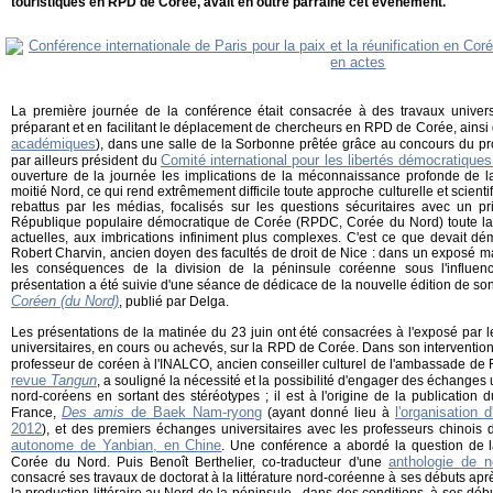
touristiques en RPD de Corée, avait en outre parrainé cet événement.
La première journée de la conférence était consacrée à des travaux univers
préparant et en facilitant le déplacement de chercheurs en RPD de Corée, ainsi 
académiques
), dans une salle de la Sorbonne prêtée grâce au concours du pr
Comité international pour les libertés démocratiqu
par ailleurs président du
ouverture de la journée les implications de la méconnaissance profonde de l
moitié Nord, ce qui rend extrêmement difficile toute approche culturelle et scien
rebattus par les médias, focalisés sur les questions sécuritaires avec un pr
République populaire démocratique de Corée (RPDC, Corée du Nord) toute la 
actuelles, aux imbrications infiniment plus complexes. C'est ce que devait dém
Robert Charvin, ancien doyen des facultés de droit de Nice : dans un exposé mag
les conséquences de la division de la péninsule coréenne sous l'influe
présentation a été suivie d'une séance de dédicace de la nouvelle édition de s
Coréen (du Nord)
, publié par Delga.
Les présentations de la matinée du 23 juin ont été consacrées à l'exposé par l
universitaires, en cours ou achevés, sur la RPD de Corée. Dans son intervention
professeur de coréen à l'INALCO, ancien conseiller culturel de l'ambassade de 
revue
Tangun
, a souligné la nécessité et la possibilité d'engager des échanges 
nord-coréens en sortant des stéréotypes ; il est à l'origine de la publicatio
Des amis
de Baek Nam-ryong
l'organisation
France,
(ayant donné lieu à
2012
), et des premiers échanges universitaires avec les professeurs chinois
autonome de Yanbian, en Chine
. Une conférence a abordé la question de 
anthologie de n
Corée du Nord. Puis Benoît Berthelier, co-traducteur d'une
consacré ses travaux de doctorat à la littérature nord-coréenne à ses débuts apr