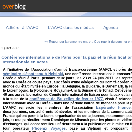
Adhérer à l'AAFC
L'AAFC dans les médias
Agenda
<< Retour sur la rencontre entre...
Que retenir du sommet ent
2 juillet 2017
Conférence internationale de Paris pour la paix et la réunificatio
internationale en actes
A l'initiative de l'Association d'amitié franco-coréenne (AAFC), et près
séminaire s'étant tenu à Helsinki
, une conférence internationale consacrée
Corée a réuni à Paris, pendant deux jours, les 23 et 24 juin 2017, les repré
avec la Corée de douze pays, aux côtés d'une délégation du Comité coréen d
monde qui était invitée en Europe : la Belgique, la Bulgarie, le Danemark, la Fin
le Luxembourg, la Pologne, le Royaume-Uni la Suisse et le Tchad. Cet événe
40 ans après la création du Comité international de liaison pour la paix et la
conférence de Bruxelles de février 1977
à la suite de la
, visait à relance
internationale avec la Corée - dans une période lourde de menaces pour la 
Espéranto France
L'AAFC remercie les membres de l'association
deux journées, ses adhérents bénévoles et les membres de la communaut
France qui ont permis la bonne organisation de cette journée, notamment pour 
juin, et tout particulièrement Dominique de Miscault pour les photos et vidéo
d'échanges, qui donneront lieu ultérieurement à la publication et la mise en
Phoenix Voyages
tour opérateur
, basé au Vietnam et proposant 