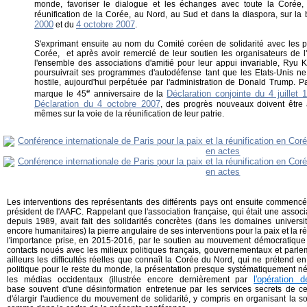
monde, favoriser le dialogue et les échanges avec toute la Corée,
réunification de la Corée, au Nord, au Sud et dans la diaspora, sur l
2000
4 octobre 2007
et du
.
S'exprimant ensuite au nom du Comité coréen de solidarité avec le
Corée, et après avoir remercié de leur soutien les organisateurs de
l'ensemble des associations d'amitié pour leur appui invariable, Ryu
poursuivrait ses programmes d'autodéfense tant que les Etats-Unis ne 
hostile, aujourd'hui perpétuée par l'administration de Donald Trump. Pa
e
Déclaration conjointe du 4 juillet 
marque le 45
anniversaire de la
Déclaration du 4 octobre 2007
, des progrès nouveaux doivent être
mêmes sur la voie de la réunification de leur patrie.
Les interventions des représentants des différents pays ont ensuite commenc
président de l'AAFC. Rappelant que l'association française, qui était une associ
depuis 1989, avait fait des solidarités concrètes (dans les domaines universi
encore humanitaires) la pierre angulaire de ses interventions pour la paix et la ré
l'importance prise, en 2015-2016, par le soutien au mouvement démocratique e
contacts noués avec les milieux politiques français, gouvernementaux et parle
ailleurs les difficultés réelles que connaît la Corée du Nord, qui ne prétend 
politique pour le reste du monde, la présentation presque systématiquement 
l'opération
les médias occidentaux (illustrée encore dernièrement par
base souvent d'une désinformation entretenue par les services secrets de ce
d'élargir l'audience du mouvement de solidarité, y compris en organisant la soli