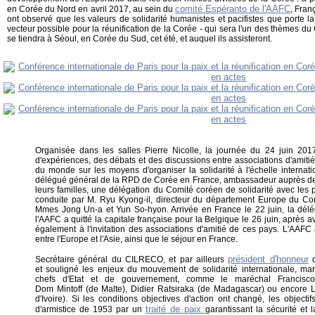
comité Espéranto de l'AAFC
en Corée du Nord en avril 2017, au sein du
, Fran
ont observé que les valeurs de solidarité humanistes et pacifistes que porte la
vecteur possible pour la réunification de la Corée - qui sera l'un des thèmes d
se tiendra à Séoul, en Corée du Sud, cet été, et auquel ils assisteront.
Organisée dans les salles Pierre Nicolle, la journée du 24 juin 2
d'expériences, des débats et des discussions entre associations d'amitié
du monde sur les moyens d'organiser la solidarité à l'échelle internati
délégué général de la RPD de Corée en France, ambassadeur auprès de
leurs familles, une délégation du Comité coréen de solidarité avec les
conduite par M. Ryu Kyong-il, directeur du département Europe du C
Mmes Jong Un-a et Yun So-hyon. Arrivée en France le 22 juin, la délé
l'AAFC a quitté la capitale française pour la Belgique le 26 juin, après av
également à l'invitation des associations d'amitié de ces pays. L'AAF
entre l'Europe et l'Asie, ainsi que le séjour en France.
président d'honneur
Secrétaire général du CILRECO, et par ailleurs
d
et souligné les enjeux du mouvement de solidarité internationale, mar
chefs d'Etat et de gouvernement, comme le maréchal Francisc
Dom Mintoff (de Malte), Didier Ratsiraka (de Madagascar) ou encore
d'Ivoire). Si les conditions objectives d'action ont changé, les objecti
traité de paix
d'armistice de 1953 par un
garantissant la sécurité et 