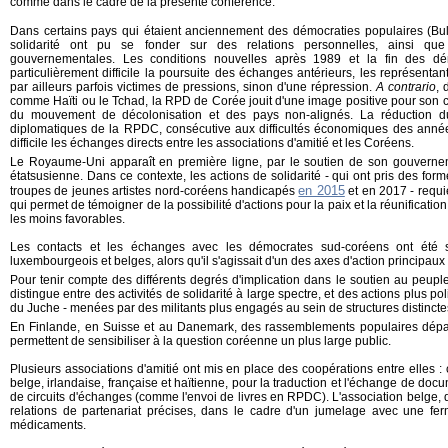
comme dans le cadre de la présente conférence.
Dans certains pays qui étaient anciennement des démocraties populaires (Bu
solidarité ont pu se fonder sur des relations personnelles, ainsi que
gouvernementales. Les conditions nouvelles après 1989 et la fin des dé
particulièrement difficile la poursuite des échanges antérieurs, les représentan
par ailleurs parfois victimes de pressions, sinon d'une répression.
A contrario
, 
comme Haïti ou le Tchad, la RPD de Corée jouit d'une image positive pour son co
du mouvement de décolonisation et des pays non-alignés. La réduction du
diplomatiques de la RPDC, consécutive aux difficultés économiques des anné
difficile les échanges directs entre les associations d'amitié et les Coréens.
Le Royaume-Uni apparaît en première ligne, par le soutien de son gouverneme
étatsusienne. Dans ce contexte, les actions de solidarité - qui ont pris des for
en 2015
troupes de jeunes artistes nord-coréens handicapés
et en 2017 - requi
qui permet de témoigner de la possibilité d'actions pour la paix et la réunificat
les moins favorables.
Les contacts et les échanges avec les démocrates sud-coréens ont été s
luxembourgeois et belges, alors qu'il s'agissait d'un des axes d'action principa
Pour tenir compte des différents degrés d'implication dans le soutien au peuple
distingue entre des activités de solidarité à large spectre, et des actions plus p
du Juche - menées par des militants plus engagés au sein de structures distinctes
En Finlande, en Suisse et au Danemark, des rassemblements populaires dépas
permettent de sensibiliser à la question coréenne un plus large public.
Plusieurs associations d'amitié ont mis en place des coopérations entre elles : c
belge, irlandaise, française et haïtienne, pour la traduction et l'échange de do
de circuits d'échanges (comme l'envoi de livres en RPDC). L'association belge, 
relations de partenariat précises, dans le cadre d'un jumelage avec une fe
médicaments.