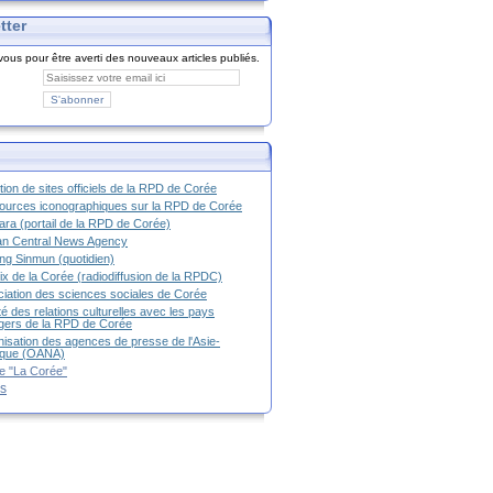
tter
ous pour être averti des nouveaux articles publiés.
tion de sites officiels de la RPD de Corée
urces iconographiques sur la RPD de Corée
ra (portail de la RPD de Corée)
an Central News Agency
g Sinmun (quotidien)
ix de la Corée (radiodiffusion de la RPDC)
iation des sciences sociales de Corée
é des relations culturelles avec les pays
g
ers de la RPD de Corée
isation des agences de presse de l'Asie-
ique (OANA)
e "La Corée"
es