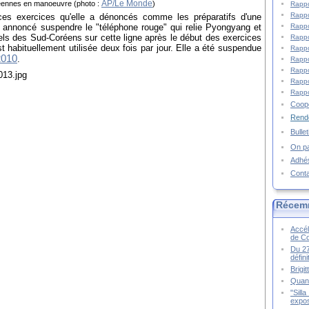
AP/Le Monde
éennes en manoeuvre (photo :
)
Rappo
Rappo
ces exercices qu'elle a dénoncés comme les préparatifs d'une
t annoncé suspendre le "téléphone rouge" qui relie Pyongyang et
Rappo
els des Sud-Coréens sur cette ligne après le début des exercices
Rappo
t habituellement utilisée deux fois par jour. Elle a été suspendue
Rappo
2010
.
Rappo
Rappo
Rappo
Rappo
Coopé
Rende
Bulle
On pa
Adhé
Cont
Récem
Accél
de C
Du 27
défin
Brigi
Quand
"Sill
expos