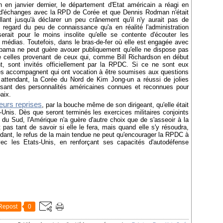
 en janvier dernier, le département d'Etat américain a réagi en
ux d'échanges avec la RPD de Corée et que Dennis Rodman n'était
ant jusqu'à déclarer un peu crânement qu'il n'y aurait pas de
u regard du peu de connaissance qu'a en réalité l'administration
erait pour le moins insolite qu'elle se contente d'écouter les
médias. Toutefois, dans le bras-de-fer où elle est engagée avec
Obama ne peut guère avouer publiquement qu'elle ne dispose pas
ue celles provenant de ceux qui, comme Bill Richardson en début
, sont invités officiellement par la RPDC. Si ce ne sont eux
les accompagnent qui ont vocation à être soumises aux questions
 attendant, la Corée du Nord de Kim Jong-un a réussi de jolies
sant des personnalités américaines connues et reconnues pour
aix.
ieurs reprises
, par la bouche même de son dirigeant, qu'elle était
-Unis. Dès que seront terminés les exercices militaires conjoints
du Sud, l'Amérique n'a guère d'autre choix que de s'asseoir à la
 pas tant de savoir si elle le fera, mais quand elle s'y résoudra,
ndant, le refus de la main tendue ne peut qu'encourager la RPDC à
vec les Etats-Unis, en renforçant ses capacités d'autodéfense
Repost
0