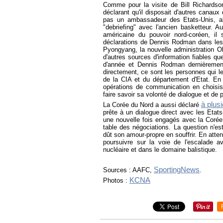
Comme pour la visite de Bill Richardson
déclarant qu'il disposait d'autres cana
pas un ambassadeur des Etats-Unis, all
"debriefing" avec l'ancien basketteur. A
américaine du pouvoir nord-coréen, il s
déclarations de Dennis Rodman dans les 
Pyongyang, la nouvelle administration 
d'autres sources d'information fiables q
d'année et Dennis Rodman dernièrement
directement, ce sont les personnes qui 
de la CIA et du département d'Etat. En
opérations de communication en choisis
faire savoir sa volonté de dialogue et de p
à plus
La Corée du Nord a aussi déclaré
prête à un dialogue direct avec les Etats
une nouvelle fois engagés avec la Corée 
table des négociations. La question n'est
dût son amour-propre en souffrir. En atte
poursuivre sur la voie de l'escalade a
nucléaire et dans le domaine balistique.
SportingNews
Sources : AAFC,
.
KCNA
Photos :