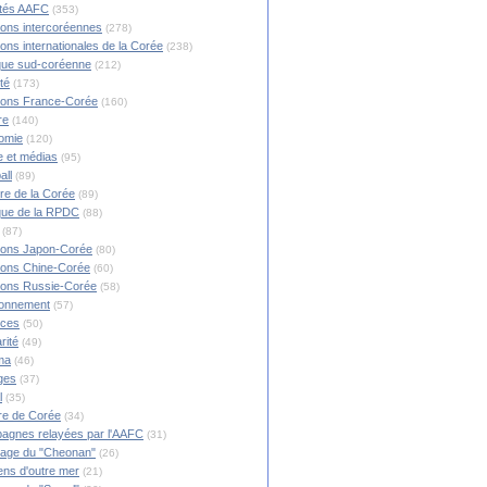
ités AAFC
(353)
ions intercoréennes
(278)
ions internationales de la Corée
(238)
ique sud-coréenne
(212)
té
(173)
ions France-Corée
(160)
re
(140)
omie
(120)
 et médias
(95)
all
(89)
ire de la Corée
(89)
ique de la RPDC
(88)
(87)
ions Japon-Corée
(80)
ions Chine-Corée
(60)
ions Russie-Corée
(58)
ronnement
(57)
nces
(50)
rité
(49)
ma
(46)
ges
(37)
l
(35)
re de Corée
(34)
agnes relayées par l'AAFC
(31)
rage du "Cheonan"
(26)
ns d'outre mer
(21)