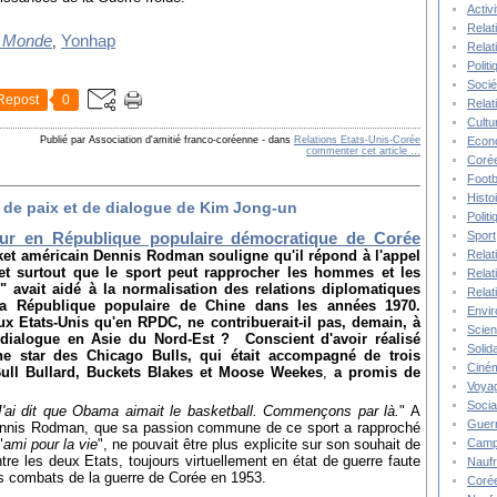
Activ
Relat
 Monde
Yonhap
,
Relat
Polit
Socié
Repost
0
Relat
Cultu
Publié par Association d'amitié franco-coréenne
-
dans
Relations Etats-Unis-Corée
Econ
commenter cet article
…
Corée
Footb
Histo
 de paix et de dialogue de Kim Jong-un
Polit
Sport
our en République populaire démocratique de Corée
ket américain Dennis Rodman souligne qu'il répond à l'appel
Relat
et surtout que le sport peut rapprocher les hommes et les
Relat
" avait aidé à la normalisation des relations diplomatiques
Relat
 la République populaire de Chine dans les années 1970.
Envi
ux Etats-Unis qu'en RPDC, ne contribuerait-il pas, demain, à
Scie
 dialogue en Asie du Nord-Est ? Conscient d'avoir réalisé
Solida
nne star des Chicago Bulls, qui était accompagné de trois
Ciné
ull Bullard, Buckets Blakes et Moose Weekes
,
a promis de
Voya
Socia
J'ai dit que Obama aimait le basketball. Commençons par là.
" A
Guer
 Dennis Rodman, que sa passion commune de ce sport a rapproché
"
ami pour la vie
"
, ne pouvait être plus explicite sur son souhait de
Camp
re les deux Etats, toujours virtuellement en état de guerre faute
Nauf
des combats de la guerre de Corée en 1953.
Corée