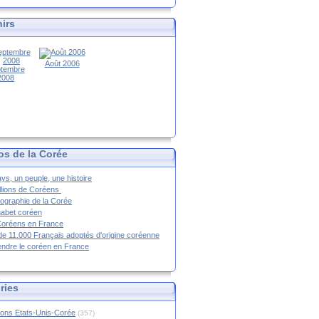
irs
Août 2006
tembre
2008
os de la Corée
ys, un peuple, une histoire
llions de Coréens
ographie de la Corée
habet coréen
Coréens en France
de 11.000 Français adoptés d'origine coréenne
ndre le coréen en France
ries
ions Etats-Unis-Corée
(357)