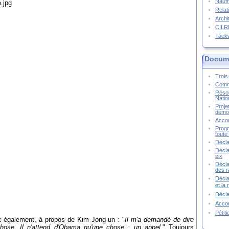
Naufr
Relat
Archi
CIL
Taek
Docume
Trois 
Commu
Résol
Natio
Proje
démoc
Accor
Progr
toute 
Décla
Décla
six
Décla
des r
Décla
et la
Décl
Accor
Pétit
 également, à propos de Kim Jong-un : "
Il m'a demandé de dire
ose. Il n'attend d'Obama qu'une chose : un appel.
" Toujours