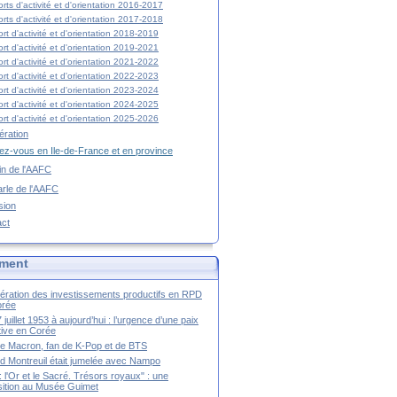
rts d'activité et d'orientation 2016-2017
rts d'activité et d'orientation 2017-2018
rt d'activité et d'orientation 2018-2019
rt d'activité et d'orientation 2019-2021
rt d'activité et d'orientation 2021-2022
rt d'activité et d'orientation 2022-2023
rt d'activité et d'orientation 2023-2024
rt d'activité et d'orientation 2024-2025
rt d'activité et d'orientation 2025-2026
ration
z-vous en Ile-de-France et en province
tin de l'AAFC
rle de l'AAFC
sion
act
ment
ération des investissements productifs en RPD
orée
 juillet 1953 à aujourd’hui : l’urgence d’une paix
itive en Corée
tte Macron, fan de K-Pop et de BTS
 Montreuil était jumelée avec Nampo
a : l'Or et le Sacré. Trésors royaux" : une
ition au Musée Guimet