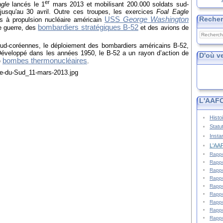
er
gle
lancés le 1
mars 2013 et mobilisant 200.000 soldats sud-
usqu'au 30 avril. Outre ces troupes, les exercices
Foal Eagle
Reche
USS
George Washington
ns à propulsion nucléaire américain
bombardiers stratégiques B-52
e guerre, des
et des avions de
 sud-coréennes, le déploiement des bombardiers américains B-52,
 Développé dans les années 1950, le B-52 a un rayon d’action de
D'où v
bombes thermonucléaires
e
.
L'AAFC
Histo
Statu
Insta
L'AAF
Rappo
Rappo
Rappo
Rappo
Rappo
Rappo
Rappo
Rappo
Rappo