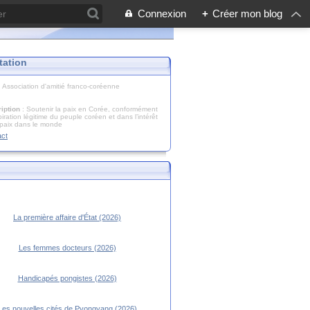
Connexion
+
Créer mon blog
tation
: Association d'amitié franco-coréenne
iption
: Soutenir la paix en Corée, conformément
piration légitime du peuple coréen et dans l’intérêt
 paix dans le monde
act
La première affaire d'État (2026)
Les femmes docteurs (2026)
Handicapés pongistes (2026)
Les nouvelles cités de Pyongyang (2026)