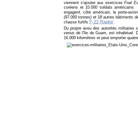
viennent s'ajouter aux exercices
Foal Ea
coréens et 10.000 soldats américains j
engagent, côté américain, le porte-avio
(97.000 tonnes) et 18 autres bâtiments d
F-22
Raptor
chasse furtifs
.
Du propre aveu des autorités militaires
venus de l'île de Guam, est inhabituel.
16.000 kilomètres et peut emporter quatr