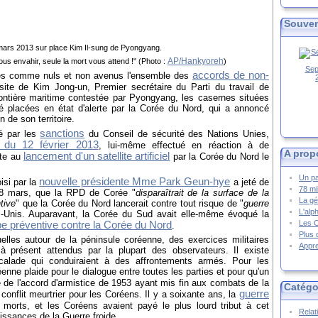
Souven
 mars 2013 sur place Kim Il-sung de Pyongyang.
AP/Hankyoreh
ous envahir, seule la mort vous attend !" (Photo :
)
Sep
accords de non-
és comme nuls et non avenus l'ensemble des
site de Kim Jong-un, Premier secrétaire du Parti du travail de
frontière maritime contestée par Pyongyang, les casernes situées
té placées en état d'alerte par la Corée du Nord, qui a annoncé
n de son territoire.
sanctions
té par les
du Conseil de sécurité des Nations Unies,
n du 12 février 2013
, lui-même effectué en réaction à de
A prop
lancement d'un satellite artificiel
ite au
par la Corée du Nord le
Un pa
nouvelle présidente Mme Park Geun-hye
isi par la
a jeté de
78 mi
di 8 mars, que la RPD de Corée "
disparaîtrait de la surface de la
La gé
tive
" que la Corée du Nord lancerait contre tout risque de "
guerre
L'alp
s-Unis. Auparavant, la Corée du Sud avait elle-même évoqué la
Les 
ppe préventive contre la Corée du Nord
.
Plus 
elles autour de la péninsule coréenne, des exercices militaires
Appre
 présent attendus par la plupart des observateurs. Il existe
scalade qui conduiraient à des affrontements armés. Pour les
éenne plaide pour le dialogue entre toutes les parties et pour qu'un
ce de l'accord d'armistice de 1953 ayant mis fin aux combats de la
Catégo
guerre
onflit meurtrier pour les Coréens. Il y a soixante ans, la
morts, et les Coréens avaient payé le plus lourd tribut à cet
Relat
uissances de la Guerre froide.