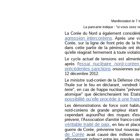
Manifestation le 7
La pancarte indique : "si vous osez n
La Corée du Nord a également considér
agression intercoréens
. Après une vi
Corée, sur la ligne de front près de la 
dans cette partie de la péninsule ont é
qu'elle réagirait fermement à toute violatio
Le cycle actuel de tensions est alimen
essai nucléaire nord-corée
après l'
précédentes sanctions
onusiennes su
12 décembre 2012.
Le ministre sud-coréen de la Défense cho
l'huile sur le feu en déclarant, vendre
terre
", en cas de frappe nucléaire "
préven
atomique
" que déclencheraient les Etat
possibilité qu'elle procède à une fra
Les démonstrations de force sont habitu
nord-coréens de grande ampleur étant à
cependant aujourd'hui des risques d'e
prévenir, l'Association d'amitié franco-cor
véritable traité de paix
, en lieu et pla
guerre de Corée, prévienne tout nouveau c
de Corée
avait causé des millions de 
affrontement indirect entre les grandes p