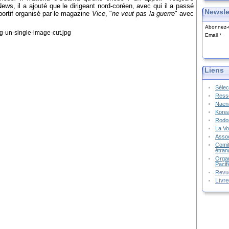
ws, il a ajouté que le dirigeant nord-coréen, avec qui il a passé
Newsle
portif organisé par le magazine
Vice
, "
ne veut pas la guerre
" avec
Abonnez-v
Email
Liens
Sélec
Resso
Naena
Kore
Rodon
La Vo
Assoc
Comit
étran
Organ
Pacif
Revu
Livr