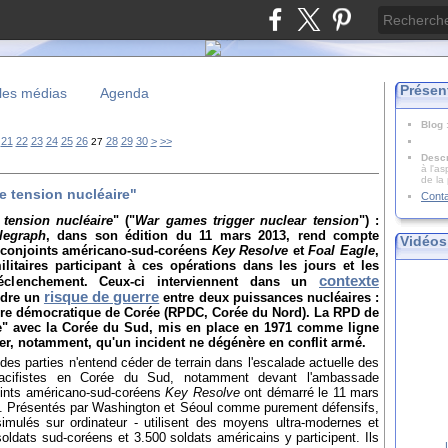
Présen
les médias
Agenda
Blog
21
22
23
24
25
26
28
29
30
>
>>
27
Descr
à l'as
de la
e tension nucléaire"
Cont
tension nucléaire
" ("
War games trigger nuclear tension
") :
legraph
, dans son édition du 11 mars 2013, rend compte
Vidéos
s conjoints américano-sud-coréens
Key Resolve
et
Foal Eagle
,
itaires participant à ces opérations dans les jours et les
contexte
éclenchement. Ceux-ci interviennent dans un
risque de guerre
ndre un
entre deux puissances nucléaires :
aire démocratique de Corée (RPDC, Corée du Nord). La RPD de
e" avec la Corée du Sud, mis en place en 1971 comme ligne
r, notamment, qu'un incident ne dégénère en conflit armé.
es parties n'entend céder de terrain dans l'escalade actuelle des
 pacifistes en Corée du Sud, notamment devant l'ambassade
joints américano-sud-coréens
Key Resolve
ont démarré le 11 mars
s. Présentés par Washington et Séoul comme purement défensifs,
imulés sur ordinateur - utilisent des moyens ultra-modernes et
soldats sud-coréens et 3.500 soldats américains y participent. Ils