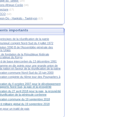
age du "Sewol"
(20)
ions Afrique-Corée
(18)
tecture
(17)
RECO
(12)
won-Do - Hapkido - Taekkyon
(12)
nts importants
principes de la réunification de la patrie
niqué conjoint Nord-Sud du 4 juillet 1972
ution 3390 B de l'Assemblée générale des
ns Unies
t de fondation de la République fédérale
ratique du Koryo
d de base intercoréen du 13 décembre 1991
amme en dix points pour une grande union de
la nation en faveur de la réunification de la patrie
ration commune Nord-Sud du 15 juin 2000
ration conjointe du 4ème tour des Pourparlers à
ration du 4 octobre 2007 pour le développement
apports Nord-Sud, la paix et la prospérité
ration du 27 avril 2018 pour la paix, la prospérité
 réunification de la péninsule coréenne
aration commune du 19 septembre 2018
d militaire global du 19 septembre 2018
ion pour un traité de paix