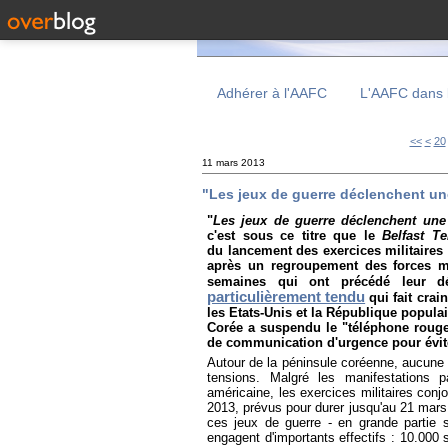
Adhérer à l'AAFC
L'AAFC dans 
10
<<
<
20
11 mars 2013
"Les jeux de guerre déclenchent un
"
Les jeux de guerre déclenchent une 
c'est sous ce titre que le
Belfast Te
du lancement des exercices militaire
après un regroupement des forces mil
semaines qui ont précédé leur d
particulièrement tendu
qui fait crai
les Etats-Unis et la République popul
Corée a suspendu le "téléphone roug
de communication d'urgence pour évite
Autour de la péninsule coréenne, aucune d
tensions. Malgré les manifestations
américaine, les exercices militaires con
2013, prévus pour durer jusqu'au 21 mar
ces jeux de guerre - en grande partie s
engagent d'importants effectifs : 10.000 