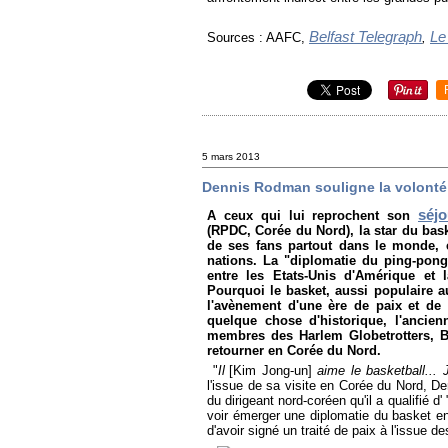
Belfast Telegraph
Le
Sources : AAFC,
,
5 mars 2013
Dennis Rodman souligne la volonté
séj
A ceux qui lui reprochent son
(RPDC, Corée du Nord), la star du bas
de ses fans partout dans le monde, 
nations. La "diplomatie du ping-pong
entre les Etats-Unis d'Amérique et
Pourquoi le basket, aussi populaire a
l'avènement d'une ère de paix et de
quelque chose d'historique, l'ancie
membres des Harlem Globetrotters, B
retourner en Corée du Nord.
"
Il
[Kim Jong-un]
aime le basketball... 
l'issue de sa visite en Corée du Nord,
du dirigeant nord-coréen qu'il a qualifié d' 
voir émerger une diplomatie du basket ent
d'avoir signé un traité de paix à l'issue 