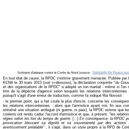
Solidarity for Peace an
Scénario d'attaque contre la Corée du Nord (source :
En tout état de cause, la RPDC s'estime gravement menacée. Publiée par l'
KCNA le 30 mars 2013 (voir ci-dessous), la déclaration conjointe "
du Gouv
et des organisations de la RPDC
" a adopté un ton martial - même si l'on r
titre de la dépêche d'agence selon lesquels les relations intercoréennes
puisqu'il s'agit d'une erreur de traduction, comme l'a indiqué Ria Novosti :
- le premier point, qui a fait coulé le plus d'encre, concerne les conséquen
les relations intercoréennes : alors que l'armistice ayant mis fin aux c
entraîné une situation ambiguë (ni guerre, ni paix), la RPDC estime que les
coréens ont rendu caduc l'accord d'armistice et que, à présent, "
les relatio
régies selon les lois du temps de guerre.
[...]
En conséquence, la RPDC pun
provocation blessant sa dignité et sa souveraineté par des actions
avertissement préalable
" ; il s'agit, dans un style propre à la RPD de Co