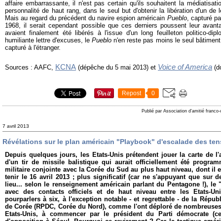
affaire embarrassante, il n'est pas certain qu'ils souhaitent la médiatisatio
personnalité de haut rang, dans le seul but d'obtenir la libération d'un d
Mais au regard du précédent du navire espion américain
Pueblo
, capturé pa
1968, il serait cependant possible que ces derniers poussent leur avanta
avaient finalement été libérés à l'issue d'un long feuilleton politico-dip
humiliante lettre d'excuses, le
Pueblo
n'en reste pas moins le seul bâtiment
capturé à l'étranger.
KCNA
Voice of America
Sources : AAFC,
(dépêche du 5 mai 2013) et
(do
Repost
0
Publié par Association d'amitié franco
7 avril 2013
Révélations sur le plan américain "Playbook" d'escalade des t
Depuis quelques jours, les Etats-Unis prétendent jouer la carte de l
d'un tir de missile balistique qui aurait officiellement été progra
militaire conjointe avec la Corée du Sud au plus haut niveau, dont il e
tenir le 16 avril 2013 ; plus significatif (car ne s'appuyant que sur d
lieu... selon le renseignement américain parlant du Pentagone !), le 
avec des contacts officiels et de haut niveau entre les Etats-Un
pourparlers à six, à l'exception notable - et regrettable - de la Rép
de Corée (RPDC, Corée du Nord), comme l'ont déploré de nombreuses
Etats-Unis, à commencer par le président du Parti démocrate (cen