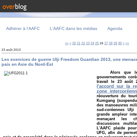
Adhérer à l'AAFC
L'AAFC dans les médias
Agenda
10
<<
<
20
21
22
23
24
25
27
28
29
30
>
>>
26
23 août 2013
Les exercices de guerre Ulji Freedom Guardian 2013, une menace 
paix en Asie du Nord-Est
Alors que l
gouvernements coré
travail le 23 août
l'accord sur la re
zone intercoréen
réouverture du tou
Kumgang (suspendu 
des manoeuvres milit
sud-coréennes Ulji
grande ampleur int
menaçant les c
discussions multil
L'AAFC plaide pour
UFG, afin de permet