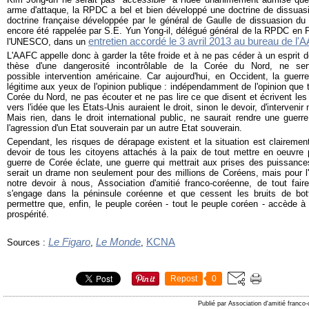
arme d'attaque, la RPDC a bel et bien développé une doctrine de dissuasi
doctrine française développée par le général de Gaulle de dissuasion du f
encore été rappelée par S.E. Yun Yong-il, délégué général de la RPDC en
entretien accordé le 3 avril 2013 au bureau de l'
l'UNESCO, dans un
L'AAFC appelle donc à garder la tête froide et à ne pas céder à un esprit d
thèse d'une dangerosité incontrôlable de la Corée du Nord, ne sert 
possible intervention américaine. Car aujourd'hui, en Occident, la guerr
légitime aux yeux de l'opinion publique : indépendamment de l'opinion que 
Corée du Nord, ne pas écouter et ne pas lire ce que disent et écrivent les
vers l'idée que les Etats-Unis auraient le droit, sinon le devoir, d'interven
Mais rien, dans le droit international public, ne saurait rendre une guerre 
l'agression d'un Etat souverain par un autre Etat souverain.
Cependant, les risques de dérapage existent et la situation est clairement
devoir de tous les citoyens attachés à la paix de tout mettre en oeuvre
guerre de Corée éclate, une guerre qui mettrait aux prises des puissance
serait un drame non seulement pour des millions de Coréens, mais pour l'h
notre devoir à nous, Association d'amitié franco-coréenne, de tout faire
s'engage dans la péninsule coréenne et que cessent les bruits de bott
permettre que, enfin, le peuple coréen - tout le peuple coréen - accède à 
prospérité.
Le Figaro
Le Monde
KCNA
Sources :
,
,
Repost
0
Publié par Association d'amitié franco