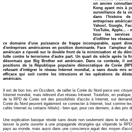
un ancien consulta
Kong ayant mis à jo
surveillance de la v
dans l'histoire de
entreprises américa
Yahoo!, Google, Fac
YouTube, Apple... - n
tous les services
d'infiltrer les résea
ce domaine d'une puissance de frappe incomparable, ayant dire
d'entreprises américaines en position dominante. Face l'ampleur d
américain a riposté sur le double front de la minimisation et du déni
lutte contre le terrorisme d'autre part. Un quart de siècle après la fi
désormais que Big Brother est américain. Dans ce contexte, il est
positions de la République populaire démocratique de Corée (RP
refusant d'intégrer le réseau Internet mondial, a sans doute mis en
efficace qui soit contre les intrusions et les opérations de dést
américain.
Il est de bon ton, en Occident, de railler la Corée du Nord parce ses citoy
Internet mondial, mais relèvent d'un réseau Intranet. Toutefois, en pratique,
de la RPD de Corée ont des possibilités d'accès à Internet, sur demande
Corée du Nord peuvent également se connecter à Internet, tout comme les 
cafés Internet ou certains hôtels) - bien que, pour ces derniers, à des prix 
Une explication basique réside sans doute non seulement dans le refus d
laisser la porte ouverte à une propagande étrangère qui vilipende la 
pays au monde, mais aussi dans une conscience aiguë des moyen d'accè