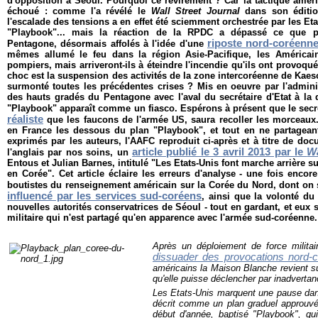
d'opposition à Séoul. Pourquoi ce revirement ? Car la tactique améri
échoué : comme l'a révélé le
Wall Street Journal
dans son éditio
l'escalade des tensions a en effet été sciemment orchestrée par les Et
"Playbook"... mais la réaction de la RPDC a dépassé ce que pr
riposte nord-coréenn
Pentagone, désormais affolés à l'idée d'une
mêmes allumé le feu dans la région Asie-Pacifique, les Américain
pompiers, mais arriveront-ils à éteindre l'incendie qu'ils ont provoqu
choc est la suspension des activités de la zone intercoréenne de Kaes
surmonté toutes les précédentes crises ? Mis en oeuvre par l'admin
des hauts gradés du Pentagone avec l'aval du secrétaire d'Etat à la
"Playbook" apparaît comme un fiasco. Espérons à présent que le secré
réaliste
que les faucons de l'armée US, saura recoller les morceaux.
en France les dessous du plan "Playbook", et tout en ne partagean
exprimés par les auteurs, l'AAFC reproduit ci-après et à titre de doc
article publié le 3 avril 2013 par le
Wa
l'anglais par nos soins, un
Entous et Julian Barnes, intitulé "Les Etats-Unis font marche arrière s
en Corée". Cet article éclaire les erreurs d'analyse - une fois encor
boutistes du renseignement américain sur la Corée du Nord, dont on s
influencé par les services sud-coréens
, ainsi que la volonté d
nouvelles autorités conservatrices de Séoul - tout en gardant, et eux 
militaire qui n'est partagé qu'en apparence avec l'armée sud-coréenne.
Après un déploiement de force militai
dissuader des provocations nord-
américains la Maison Blanche revient s
qu'elle puisse déclencher par inadvertan
Les Etats-Unis marquent une pause dans
décrit comme un plan graduel approuvé
début d'année, baptisé "Playbook", qu