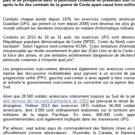
paix et de prospérité dans la péninsule coréenne en prévenant tout ri
après la fin des combats de la guerre de Corée ayant causé trois mill
Conduits chaque année depuis 1976, les exercices conjoints américan
Guardian (UFG, qui portent ce nom depuis 2008) sont devenus les plus gr
monde utilisant les dernières innovations en matière d'informatique militaire.
Conduits en 2013 du 19 au 31 août, les exercices UFG sont dénonc
République populaire démocratique de Corée (RPDC, Corée du Nord) comme
nucléaire
". Selon l'agence nord-coréenne KCNA, "[
c]es tentatives d'intimi
irresponsable qui révèle ouvertement le plan des Etats-Unis et de la Corée
la force des armes, et une tentative extrêmement dangereuse de déclench
péninsule coréenne à n'importe quel prix
".
Les progressistes sud-coréens dénoncent également ces exercices comm
reprise des discussions multilatérales pour parvenir à un accord de pa
progressiste unifié (PPU, gauche) sud-coréen a ainsi appelé à faire cess
et exhorté le gouvernement sud-coréen à se concentrer sur la reprise des
Sud.
Alors que 28.500 soldats américains stationnent toujours au Sud de la p
des termes de l'accord d'armistice de 1953
qui prévoyait le retrait de
étrangères, l'édition 2013 des exercices UFG mobilise 56.000 solda
américains, dont 3.000 sont ordinairement stationnés sur le territoire a
militaires de la région Pacifique. En outre, 400.000 civils appa
gouvernementales sont également impliqués dans les manoeuvres UFG.
Par ailleurs, sept autres pays du commandement des Nations Unies en C
officiellement comme observateurs : l'Australie, le Canada, le Danema