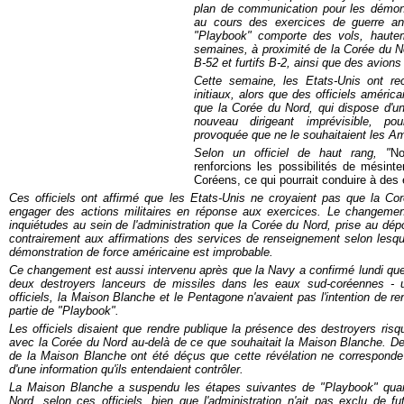
plan de communication pour les démons
au cours des exercices de guerre a
"Playbook" comporte des vols, haute
semaines, à proximité de la Corée du N
B-52 et furtifs B-2, ainsi que des avions
Cette semaine, les Etats-Unis ont rec
initiaux, alors que des officiels améri
que la Corée du Nord, qui dispose d'un 
nouveau dirigeant imprévisible, po
provoquée que ne le souhaitaient les Am
Selon un officiel de haut rang, "
No
renforcions les possibilités de mésinte
Coréens, ce qui pourrait conduire à des 
Ces officiels ont affirmé que les Etats-Unis ne croyaient pas que la Co
engager des actions militaires en réponse aux exercices. Le changement 
inquiétudes au sein de l'administration que la Corée du Nord, prise au dépou
contrairement aux affirmations des services de renseignement selon lesque
démonstration de force américaine est improbable.
Ce changement est aussi intervenu après que la Navy a confirmé lundi que
deux destroyers lanceurs de missiles dans les eaux sud-coréennes - 
officiels, la Maison Blanche et le Pentagone n'avaient pas l'intention de ren
partie de "Playbook".
Les officiels disaient que rendre publique la présence des destroyers risq
avec la Corée du Nord au-delà de ce que souhaitait la Maison Blanche. De
de la Maison Blanche ont été déçus que cette révélation ne corresponde
d'une information qu'ils entendaient contrôler.
La Maison Blanche a suspendu les étapes suivantes de "Playbook" quand
Nord, selon ces officiels, bien que l'administration n'ait pas exclu de f