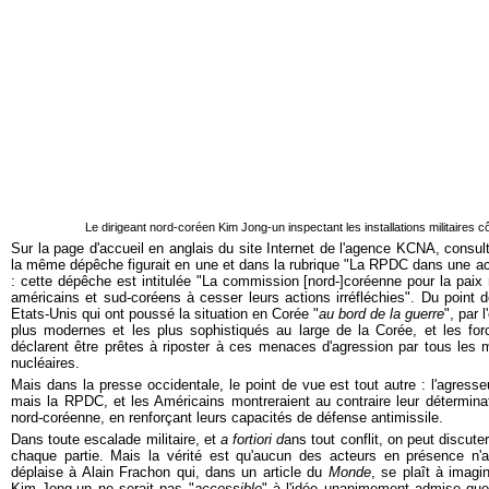
Le dirigeant nord-coréen Kim Jong-un inspectant les installations militaires c
Sur la page d'accueil en anglais du site Internet de l'agence KCNA, consult
la même dépêche figurait en une et dans la rubrique "La RPDC dans une ac
: cette dépêche est intitulée "La commission [nord-]coréenne pour la paix n
américains et sud-coréens à cesser leurs actions irréfléchies". Du point 
Etats-Unis qui ont poussé la situation en Corée "
au bord de la guerre
", par 
plus modernes et les plus sophistiqués au large de la Corée, et les f
déclarent être prêtes à riposter à ces menaces d'agression par tous les
nucléaires.
Mais dans la presse occidentale, le point de vue est tout autre : l'agresse
mais la RPDC, et les Américains montreraient au contraire leur détermina
nord-coréenne, en renforçant leurs capacités de défense antimissile.
Dans toute escalade militaire, et
a fortiori d
ans tout conflit, on peut discuter
chaque partie. Mais la vérité est qu'aucun des acteurs en présence n'agi
déplaise à Alain Frachon qui, dans un article du
Monde
, se plaît à imagi
Kim Jong-un ne serait pas "
accessible
" à l'idée unanimement admise que 