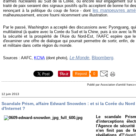
d'armes nucléaires au Sud de la Corée, ou encore leur engagement sur l
traité de paix seraient des signaux positifs qu'ils acceptent de bonne foi 
les manoeuvres amér
renonçant à la politique du coup de force - dont
malheureusement, encore fourni récemment une illustration.
Par le passé, Washington a accepté des discussions avec Pyongyang, quitt
multilatéral (à quatre avec la Corée du Sud et la Chine, puis à six avec la R
la sécurité et la prospérité de l'Asie du Nord-Est, l'AAFC espère que le
d'examiner une offre de dialogue qui pourrait permettre de sortir, enfin, de
et militaire dans cette région du monde.
Le Monde
Bloomberg
Sources : AAFC,
KCNA
(dont photo),
,
.
Repost
0
Publié par Association d'amitié franco
12 juin 2013
Scandale Prism, affaire Edward Snowden : et si la Corée du Nord 
d'Internet ?
Le scandale Pri
d'interceptions éle
l'Agence de sécurité
n'en finit pas de f
révélations d'
Edwar