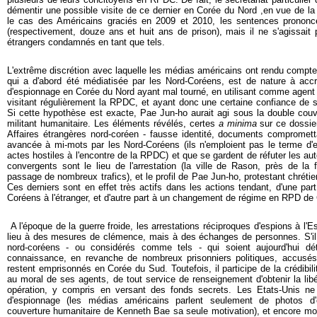
démentir une possible visite de ce dernier en Corée du Nord ,en vue de la
le cas des Américains graciés en 2009 et 2010, les sentences prononc
(respectivement, douze ans et huit ans de prison), mais il ne s'agissait
étrangers condamnés en tant que tels.
L'extrême discrétion avec laquelle les médias américains ont rendu compte 
qui a d'abord été médiatisée par les Nord-Coréens, est de nature à accré
d'espionnage en Corée du Nord ayant mal tourné, en utilisant comme agent 
visitant régulièrement la RPDC, et ayant donc une certaine confiance de s
Si cette hypothèse est exacte, Pae Jun-ho aurait agi sous la double couv
militant humanitaire. Les éléments révélés, certes
a minima
sur ce dossier
Affaires étrangères nord-coréen - fausse identité, documents comprometta
avancée à mi-mots par les Nord-Coréens (ils n'emploient pas le terme d
actes hostiles à l'encontre de la RPDC) et que se gardent de réfuter les au
convergents sont le lieu de l'arrestation (la ville de Rason, près de la f
passage de nombreux trafics), et le profil de Pae Jun-ho, protestant chréti
Ces derniers sont en effet très actifs dans les actions tendant, d'une par
Coréens à l'étranger, et d'autre part à un changement de régime en RPD de
A l'époque de la guerre froide, les arrestations réciproques d'espions à l'E
lieu à des mesures de clémence, mais à des échanges de personnes. S'il n
nord-coréens - ou considérés comme tels - qui soient aujourd'hui dé
connaissance, en revanche de nombreux prisonniers politiques, accus
restent emprisonnés en Corée du Sud. Toutefois, il participe de la crédibi
au moral de ses agents, de tout service de renseignement d'obtenir la libé
opération, y compris en versant des fonds secrets. Les Etats-Unis ne 
d'espionnage (les médias américains parlent seulement de photos d'o
couverture humanitaire de Kenneth Bae sa seule motivation), et encore moi