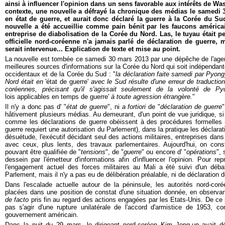
ainsi à influencer l'opinion dans un sens favorable aux intérêts de W
contexte, une nouvelle a défrayé la chronique des médias le samedi 
en état de guerre, et aurait donc déclaré la guerre à la Corée du Sud
nouvelle a été accueillie comme pain bénit par les faucons américa
entreprise de diabolisation de la Corée du Nord. Las, le tuyau était 
officielle nord-coréenne n'a jamais parlé de déclaration de guerre, 
serait intervenue... Explication de texte et mise au point.
La nouvelle est tombée ce samedi 30 mars 2013 par une dépêche de l'age
meilleures sources d'informations sur la Corée du Nord qui soit indépend
occidentaux et de la Corée du Sud : "
la déclaration faite samedi par Pyong
Nord était en
'état de guerre'
avec le Sud résulte d'une erreur de traduction
coréennes, précisant qu'il s'agissait seulement de la volonté de Py
lois applicables en temps de guerre'
à toute agression étrangère.
"
Il n'y a donc pas d' "
état de guerre
", ni
a fortiori
de "
déclaration de guerre
"
hâtivement plusieurs médias. Au demeurant, d'un point de vue juridique, s
comme les déclarations de guerre obéissent à des procédures formelles 
guerre requiert une autorisation du Parlement), dans la pratique les déclar
désuétude, l'exécutif décidant seul des actions militaires, entreprises dan
avec ceux, plus lents, des travaux parlementaires. Aujourd'hui, on cons
pouvant être qualifiée de "
tensions
", de "
guerre
" ou encore d' "
opérations
", 
dessein par l'émetteur d'informations afin d'influencer l'opinion. Pour re
l'engagement actuel des forces militaires au Mali a été suivi d'un dé
Parlement, mais il n'y a pas eu de délibération préalable, ni de déclaration d
Dans l'escalade actuelle autour de la péninsule, les autorités nord-co
placées dans une position de constat d'une situation donnée, en observant
de facto
pris fin au regard des actions engagées par les Etats-Unis. De ce 
pas s'agir d'une rupture unilatérale de l'accord d'armistice de 1953, c
gouvernement américain.
Dans la nuit du 29 mars, le dirigeant nord-coréen Kim Jong-un avait dé