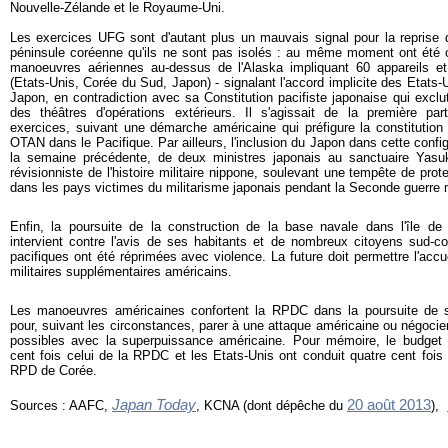
Nouvelle-Zélande et le Royaume-Uni.
Les exercices UFG sont d'autant plus un mauvais signal pour la reprise d
péninsule coréenne qu'ils ne sont pas isolés : au même moment ont été c
manoeuvres aériennes au-dessus de l'Alaska impliquant 60 appareils 
(Etats-Unis, Corée du Sud, Japon) - signalant l'accord implicite des Etats-U
Japon, en contradiction avec sa Constitution pacifiste japonaise qui exclut
des théâtres d'opérations extérieurs. Il s'agissait de la première pa
exercices, suivant une démarche américaine qui préfigure la constitution d
OTAN dans le Pacifique. Par ailleurs, l'inclusion du Japon dans cette config
la semaine précédente, de deux ministres japonais au sanctuaire Yasuk
révisionniste de l'histoire militaire nippone, soulevant une tempête de pro
dans les pays victimes du militarisme japonais pendant la Seconde guerre 
Enfin, la poursuite de la construction de la base navale dans l'île d
intervient contre l'avis de ses habitants et de nombreux citoyens sud-co
pacifiques ont été réprimées avec violence. La future doit permettre l'acc
militaires supplémentaires américains.
Les manoeuvres américaines confortent la RPDC dans la poursuite de 
pour, suivant les circonstances, parer à une attaque américaine ou négocie
possibles avec la superpuissance américaine. Pour mémoire, le budget mi
cent fois celui de la RPDC et les Etats-Unis ont conduit quatre cent fois 
RPD de Corée.
Japan Today
20 août 2013
Sources : AAFC,
, KCNA (dont dépêche du
),