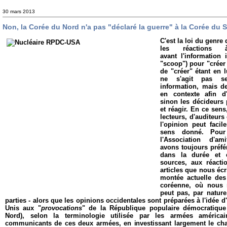
30 mars 2013
Non, la Corée du Nord n'a pas "déclaré la guerre" à la Corée du S
C'est la loi du genre
les réactions
avant l'information 
"scoop") pour "créer
de "créer" étant en l
ne s'agit pas s
information, mais de 
en contexte afin d
sinon les décideurs 
et réagir. En ce sens
lecteurs, d'auditeurs
l'opinion peut faci
sens donné. Pour
l'Association d'am
avons toujours préfér
dans la durée et 
sources, aux réacti
articles que nous éc
montée actuelle des
coréenne, où nous 
peut pas, par nature,
parties - alors que les opinions occidentales sont préparées à l'idée d
Unis aux "
provocations
" de la République populaire démocratiqu
Nord), selon la terminologie utilisée par les armées américa
communicants de ces deux armées, en investissant largement le ch