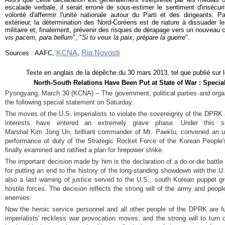
escalade verbale, il serait erroné de sous-estimer le sentiment d'insécur
volonté d'affermir l'unité nationale autour du Parti et des dirigeants. P
extérieur, la détermination des Nord-Coréens est de nature à dissuader l
militaire et, finalement, prévenir des risques de dérapage vers un nouveau co
vis pacem, para bellum
", "
Si tu veux la paix, prépare la guerre
".
KCNA
Ria Novosti
Sources : AAFC,
,
Texte en anglais de la dépêche du 30 mars 2013, tel que publié sur 
North-South Relations Have Been Put at State of War : Speci
Pyongyang, March 30 (KCNA) -- The government, political parties and orga
the following special statement on Saturday:
The moves of the U.S. imperialists to violate the sovereignty of the DPR
interests have entered an extremely grave phase. Under this si
Marshal
Kim Jong Un
, brilliant commander of Mt. Paektu, convened an u
performance of duty of the Strategic Rocket Force of the Korean People's
finally examined and ratified a plan for firepower strike.
The important decision made by him is the declaration of a do-or-die battl
for putting an end to the history of the long-standing showdown with the U
also a last warning of justice served to the U.S., south Korean puppet gro
hostile forces. The decision reflects the strong will of the army and peop
enemies.
Now the heroic service personnel and all other people of the DPRK are fu
imperialists' reckless war provocation moves, and the strong will to turn 