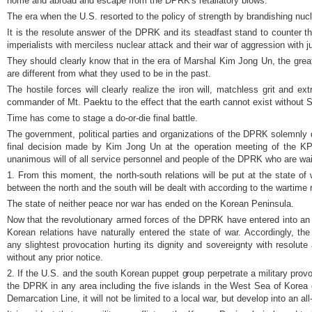
home and abroad and escape from the DPRK's retaliatory blows.
The era when the U.S. resorted to the policy of strength by brandishing nu
It is the resolute answer of the DPRK and its steadfast stand to counter t
imperialists with merciless nuclear attack and their war of aggression with ju
They should clearly know that in the era of Marshal
Kim Jong Un
, the gre
are different from what they used to be in the past.
The hostile forces will clearly realize the iron will, matchless grit and extr
commander of Mt. Paektu to the effect that the earth cannot exist without
Time has come to stage a do-or-die final battle.
The government, political parties and organizations of the DPRK solemnly d
final decision made by
Kim Jong Un
at the operation meeting of the 
unanimous will of all service personnel and people of the DPRK who are waiti
1. From this moment, the north-south relations will be put at the state of
between the north and the south will be dealt with according to the wartime 
The state of neither peace nor war has ended on the Korean Peninsula.
Now that the revolutionary armed forces of the DPRK have entered into an ac
Korean relations have naturally entered the state of war. Accordingly, t
any slightest provocation hurting its dignity and sovereignty with resolut
without any prior notice.
2. If the U.S. and the south Korean puppet group perpetrate a military provoc
the DPRK in any area including the five islands in the West Sea of Korea o
Demarcation Line, it will not be limited to a local war, but develop into an all