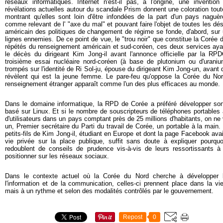
réseaux informatiques. Internet n'est-il pas, à l'origine, une inventi
révélations actuelles autour du scandale Prism donnent une coloration toute
montrant qu'elles sont loin d'être infondées de la part d'un pays nag
comme relevant de l' "axe du mal" et pouvant faire l'objet de toutes les dést
américain des politiques de changement de régime se fonde, d'abord, sur un
lignes ennemies. De ce point de vue, le "trou noir" que constitue la Corée
répétés du renseignement américain et sud-coréen, ces deux services ayan
le décès du dirigeant Kim Jong-il avant l'annonce officielle par la RP
troisième essai nucléaire nord-coréen (à base de plutonium ou d'uraniu
trompés sur l'identité de Ri Sol-ju, épouse du dirigeant Kim Jong-un, avan
révèlent qui est la jeune femme. Le pare-feu qu'oppose la Corée du Nord
renseignement étranger apparaît comme l'un des plus efficaces au monde.
Dans le domaine informatique, la RPD de Corée a préféré développer son
basé sur Linux. Et si le nombre de souscripteurs de téléphones portables a
d'utilisateurs dans un pays comptant près de 25 millions d'habitants, on n
un, Premier secrétaire du Parti du travail de Corée, un portable à la main
petits-fils de Kim Jong-il, étudiant en Europe et dont la page Facebook avai
vie privée sur la place publique, suffit sans doute à expliquer pourquo
redoublent de conseils de prudence vis-à-vis de leurs ressortissants à l
positionner sur les réseaux sociaux.
Dans le contexte actuel où la Corée du Nord cherche à développer l
l'information et de la communication, celles-ci prennent place dans la vi
mais à un rythme et selon des modalités contrôlés par le gouvernement.
Repost
0