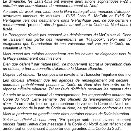
Le dimanche, les Etats-Unis ont envoyé deux avions sophistiqués F-22 
entraîné une autre réaction de mécontentement du Nord.
Au cours du week-end, alors que le Nord renforçait ses menaces d'attaque
destroyers lanceurs de missiles - l'USS
John S. McCain
et l'USS
De
Pentagone vers des destinations dans le Pacifique Sud, ce que certains m
renforcement "
prudent
" afin de garder un oeil sur la Corée du Nord dans
fusée.
Le Pentagone n'avait pas annoncé les déploiements du
McCain
et du
Deca
ne faisaient pas partie des mouvements de "Playbook", selon des fonct
craignaient que l'introduction de ces vaisseaux soit vue par la Corée
voulaient la taire.
Mais quand des médias annoncèrent que les navires se dirigeaient vers la
la Navy confirmèrent ces missions.
Bien que défensif par nature
(sic)
, ce mouvement accrut la perception d'un
un officiel, à tirer la sonnette d'alarme à la Maison Blanche.
D'après cet officiel, "
la composante navale a fait basculer l'équilibre des in
Les officiels affirment que les agences de renseignement ont déclaré a
pourraient probablement pousser la Corée du Nord plus loin qu'ils ne le
réponse militaire sérieuse. Tel est l'avis d'officiels recevant les rapports d
Au sein de la communauté du renseignement, les responsables doutent toujou
Corée du Nord. Cette semaine, des officiels du renseignement ont défen
d'eux, "
à ce stade, tout ce qu'on continue de voir de la Corée du Nord, ce
quelque action de la part de Corée du Nord, ce qui semble conforter les an
Mais la prudence va grandissante dans certains cercles de l'administration.
Selon un officiel de haut rang, "
En quelque sorte, nous avons tellement
succès
[dans l'envoi d'un message à la Corée du Nord]
qu'on réfléchit d'u
arrière tout en continuant à apporter des garanties à la Corée du Sud
".