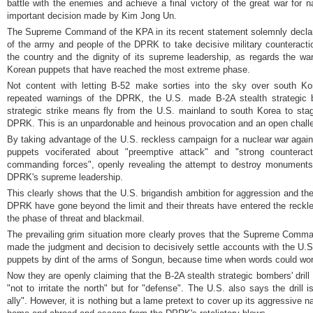
battle with the enemies and achieve a final victory of the great war for nat
important decision made by
Kim Jong Un
.
The Supreme Command of the KPA in its recent statement solemnly declar
of the army and people of the DPRK to take decisive military counteracti
the country and the dignity of its supreme leadership, as regards the w
Korean puppets that have reached the most extreme phase.
Not content with letting B-52 make sorties into the sky over south Ko
repeated warnings of the DPRK, the U.S. made B-2A stealth strategic 
strategic strike means fly from the U.S. mainland to south Korea to stag
DPRK. This is an unpardonable and heinous provocation and an open chall
By taking advantage of the U.S. reckless campaign for a nuclear war agai
puppets vociferated about "preemptive attack" and "strong counterac
commanding forces", openly revealing the attempt to destroy monuments 
DPRK's supreme leadership.
This clearly shows that the U.S. brigandish ambition for aggression and th
DPRK have gone beyond the limit and their threats have entered the reckl
the phase of threat and blackmail.
The prevailing grim situation more clearly proves that the Supreme Comma
made the judgment and decision to decisively settle accounts with the U.S
puppets by dint of the arms of Songun, because time when words could wo
Now they are openly claiming that the B-2A stealth strategic bombers' dril
"not to irritate the north" but for "defense". The U.S. also says the drill i
ally". However, it is nothing but a lame pretext to cover up its aggressive n