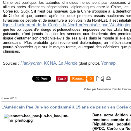
Chine est publique, les autorités chinoises ne se sont pas opposées à 
ailleurs après d'intenses négociations diplomatiques entre la Chine, les
Corée (du Sud). S'il n'est pas nouveau que la Chine s'oppose à la détentio
de Corée et que, comme après les deux premiers essais nucléaires nord
livraisons de pétrole et de nourriture à son voisin du Nord-Est, il est inha
ligne d'isolement de la Corée du Nord préconisée par Washingto
que les politiques d'embargo et poliorcétiques, imposées par les Etats les
puissants, n'ont jamais fait plier les seconds aux desiderata des premiers
risque d'entamer son crédit vis-à-vis de ses alliés dans le monde si elle app
américains. Plus probable qu'un revirement diplomatique, un infléchisse
pourra s'apprécier que sur le moyen terme, au regard des décisions que pr
chinoises.
Hankyoreh
KCNA
Le Monde
Yonhap
Sources :
,
,
(dont photo),
.
Repost
0
Publié par Association d'amitié franco
6 mai 2013
L'Américain Pae Jun-ho condamné à 15 ans de prison en Corée 
Dans notre édition
rendions compte d
République popula
(RPDC, Corée du Nor