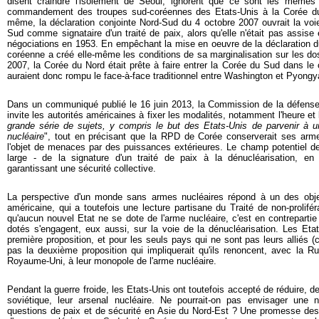
disent craindre l'isolement de Séoul, ignorent que ce sont les mêmes 
commandement des troupes sud-coréennes des Etats-Unis à la Corée d
même, la déclaration conjointe Nord-Sud du 4 octobre 2007 ouvrait la voi
Sud comme signataire d'un traité de paix, alors qu'elle n'était pas assise 
négociations en 1953. En empêchant la mise en oeuvre de la déclaration du
coréenne a créé elle-même les conditions de sa marginalisation sur les dos
2007, la Corée du Nord était prête à faire entrer la Corée du Sud dans l
auraient donc rompu le face-à-face traditionnel entre Washington et Pyongy
Dans un communiqué publié le 16 juin 2013, la Commission de la défens
invite les autorités américaines à fixer les modalités, notamment l'heure et l
grande série de sujets, y compris le but des Etats-Unis de parvenir
à u
nucléaire
", tout en précisant que la RPD de Corée conserverait ses armes
l'objet de menaces par des puissances extérieures. Le champ potentiel de
large - de la signature d'un traité de paix à la dénucléarisation, 
garantissant une sécurité collective.
La perspective d'un monde sans armes nucléaires répond à un des objec
américaine, qui a toutefois une lecture partisane du Traité de non-prolifé
qu'aucun nouvel Etat ne se dote de l'arme nucléaire, c'est en contrepartie
dotés s'engagent, eux aussi, sur la voie de la dénucléarisation. Les Eta
première proposition, et pour les seuls pays qui ne sont pas leurs alliés 
pas la deuxième proposition qui impliquerait qu'ils renoncent, avec la Ru
Royaume-Uni, à leur monopole de l'arme nucléaire.
Pendant la guerre froide, les Etats-Unis ont toutefois accepté de réduire, 
soviétique, leur arsenal nucléaire. Ne pourrait-on pas envisager une 
questions de paix et de sécurité en Asie du Nord-Est ? Une promesse des