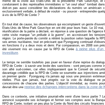
même de la visite aux Etats-Unis de la présidente Park Geun-hye, et d
conduiraient à des représailles immédiates si "
un seul obus
" tombait dans
doit-on pas aussi considérer les déclarations du numéro un américain 
exclusivement verbale, à défaut de vouloir - ou pouvoir - entreprendre quelqu
à-vis de la RPD de Corée ?
En tout état de cause, les observateurs qui escomptaient un geste d'ouvertu
Etats-Unis de Mme Park Geun-hye en ont été pour leurs frais. Le 10 mai, 
réunification de la patrie a déclaré, en réponse à une question de l'agen
cette visite marque "
un prélude à la guerre
", en accroissant les tension
région. Le porte-parole du comité a réitéré la position selon laquelle la 
ses armes nucléaires, tout en précisant que Pyongyang continuait d'obse
en fonctions il y a deux mois et demi. Par comparaison, en 2008 son pr
à peine plus d'un
été vivement mis en cause par la RPD de Corée
investiture
.
Le temps ne semble toutefois pas jouer en faveur d'une reprise du dialog
RPD de Corée - à savoir une levée des sanctions - sont perçues comme i
son allié sud-coréen, car elles impliqueraient que le Conseil de sécurit
davantage crédible que la RPD de Corée se soumette aux injonctions amér
un premier geste : Pyongyang n'a jamais agi sous une pression extérieure
réelles. Plus que jamais, tout progrès sur la voie du dialogue ne p
concessions de chacune des parties. L'objectif immédiat, au moins pou
reprise des échanges intercoréens dans la zone de
devrait être une
Dans ce contexte, une initiative pourrait-elle venir d'une tierce partie ?
annoncé suspendre ses échanges et fermer ses comptes avec la Banque
RPD de Corée, isolant un peu plus la Corée du Nord des circuits financiers