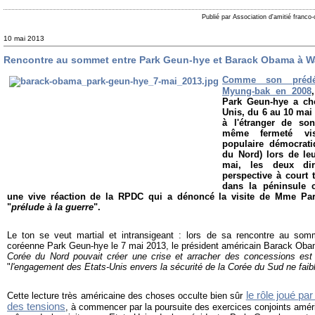
Publié par Association d'amitié franco
10 mai 2013
Rencontre au sommet entre Park Geun-hye et Barack Obama à 
Comme son prédéc
Myung-bak en 2008
Park Geun-hye a cho
Unis, du 6 au 10 mai
à l'étranger de so
même fermeté vis
populaire démocrat
du Nord) lors de le
mai, les deux dir
perspective à court 
dans la péninsule c
une vive réaction de la RPDC qui a dénoncé la visite de Mme Pa
"
prélude à la guerre
".
Le ton se veut martial et intransigeant : lors de sa rencontre au s
coréenne Park Geun-hye le 7 mai 2013, le président américain Barack Obam
Corée du Nord pouvait créer une crise et arracher des concessions est
"
l'engagement des Etats-Unis envers la sécurité de la Corée du Sud ne faibl
le rôle joué p
Cette lecture très américaine des choses occulte bien sûr
des tensions
, à commencer par la poursuite des exercices conjoints amé