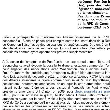
coréenne, Pae Jun-
Bae), pour des fait
législation nord-coré
de telles situations
Pae Jun-ho à 15 an
mise au point du mini
de la RPD de Corée,
coréenne KCNA, le 5 
Selon le porte-parole du ministère des Affaires étrangères de la RP
condamné à 15 ans de prison pour complot contre les institutions de la Ré
de Corée, en liaison avec des puissances étrangères, après être entré e
identité et avoir reconnu les faits qui lui sont reprochés. Des effets pe
considérés comme ayant apporté des preuves supplémentaires.
A l'annonce de l'arrestation de Pae Jun-ho, un expert sud-coréen lié au 
Seong-chang, avait évoqué la possibilité d'une arrestation comme d'un "
pr
pour engager des négociations avec Washington. Nous avions alors 
était d'autant moins crédible que l'arrestation avait été bien antérieure à l
Nord-Est, à partir de décembre 2012. En réponse à l'agence KCNA le 5 mai
des Affaires étrangères a rejeté comme "
ridicule et fausse
" l'hypothès
occidentaux, notamment américains, selon laquelle cette arrestation serai
faisant également référence à des visites d' "
officiels de haut niveau
deux journalistes am
présidents américains Bill Clinton en 2009, pour
2010, pour un activiste religieux, Aijalon Mahli Gomes) afin d'obtenir l
américains ayant, par le passé, violé la législation nord-coréenne, le minist
RPD de Corée a souligné qu'il n'y aurait plus de telles mesures de clémen
pas été tenues les promesses américaines de ne pas réitérer les actes à
plusieurs de leurs concitoyens en RPDC. De fait, le secrétariat particulier