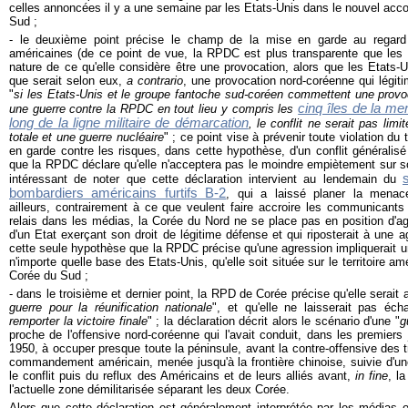
celles annoncées il y a une semaine par les Etats-Unis dans le nouvel acc
Sud ;
- le deuxième point précise le champ de la mise en garde au regard 
américaines (de ce point de vue, la RPDC est plus transparente que les Et
nature de ce qu'elle considère être une provocation, alors que les Etats-U
que serait selon eux,
a contrario
, une provocation nord-coréenne qui légitim
"
si les Etats-Unis et le groupe fantoche sud-coréen commettent une provoc
cinq îles de la me
une guerre contre la RPDC en tout lieu y compris les
long de la ligne militaire de démarcation
, le conflit ne serait pas lim
totale et une guerre nucléaire
" ; ce point vise à prévenir toute violation du 
en garde contre les risques, dans cette hypothèse, d'un conflit généralisé
que la RPDC déclare qu'elle n'acceptera pas le moindre empiètement sur son 
intéressant de noter que cette déclaration intervient au lendemain du
bombardiers américains furtifs B-2
, qui a laissé planer la menac
ailleurs, contrairement à ce que veulent faire accroire les communicants
relais dans les médias, la Corée du Nord ne se place pas en position d'ag
d'un Etat exerçant son droit de légitime défense et qui riposterait à une a
cette seule hypothèse que la RPDC précise qu'une agression impliquerait u
n'importe quelle base des Etats-Unis, qu'elle soit située sur le territoire a
Corée du Sud ;
- dans le troisième et dernier point, la RPD de Corée précise qu'elle serait
guerre pour la réunification nationale
", et qu'elle ne laisserait pas éc
remporter la victoire finale
" ; la déclaration décrit alors le scénario d'une "
g
proche de l'offensive nord-coréenne qui l'avait conduit, dans les premiers
1950, à occuper presque toute la péninsule, avant la contre-offensive des
commandement américain, menée jusqu'à la frontière chinoise, suivie d'un
le conflit puis du reflux des Américains et de leurs alliés avant,
in fine
, l
l'actuelle zone démilitarisée séparant les deux Corée.
Alors que cette déclaration est généralement interprétée par les média