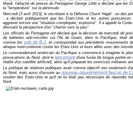
Mardi, l'attaché de presse du Pentagone George Little a déclaré que les Et
la "
température
" sur la péninsule.
Mercredi [3 avril 2013], le secrétaire à la Défense Chuck Hagel - un des p
- a déclaré publiquement que les Etats-Unis et les autres puissances 
aggraver encore une "
situation compliquée, explosive
".
Il a appelé la Coré
dressant la perspective d'un
"chemin vers la paix".
Les officiels du Pentagone ont déclaré que la décision de mercredi de pos
de batteries anti-missiles sur l'île de Guam, dans le Pacifique, était d
vols de B-2
comme les
, et correspondait aux précédents mouvements de
attaque nord-coréenne contre les Etats-Unis et leurs alliés avec des missi
Le commandement américain du Pacifique a commencé à imaginer le plan 
lancement
provocations du Nord, dont le
d'une fusée de longue portée en d
réalité d'un satellite artificiel], alors qu'il préparait les exercices militaires 
La politique de relations publiques avait comme objectif non seulement d
nouveau gouvernement faucon de C
du Nord, mais aussi d'assurer au
soutien des Etats-Unis et qu'il ne lui était pas nécessaire de répondre mi
Nord.