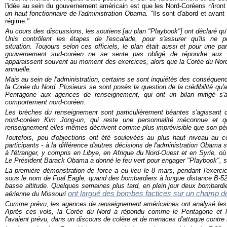
l'idée au sein du gouvernement américain est que les Nord-Coréens n'iront
un haut fonctionnaire de l'administration Obama. "
Ils sont d'abord et avant
régime.
"
Au cours des discussions, les soutiens
[au plan "Playbook"]
ont déclaré qu'
Unis contrôlent les étapes de l'escalade, pour s'assurer qu'ils ne 
situation. Toujours selon ces officiels, le plan était aussi et pour une p
gouvernement sud-coréen ne se sente pas obligé de répondre aux 
apparaissent souvent au moment des exercices, alors que la Corée du Nord
annuelle.
Mais au sein de l'administration, certains se sont inquiétés des conséquen
la Corée du Nord. Plusieurs se sont posés la question de la crédibilité qu
Pentagone aux agences de renseignement, qui ont un bilan mitigé s'a
comportement nord-coréen.
Les brèches du renseignement sont particulièrement béantes s'agissant d'
nord-coréen Kim Jong-un, qui reste une personnalité méconnue et 
renseignement elles-mêmes décrivent comme plus imprévisible que son pè
Toutefois, peu d'objections ont été soulevées au plus haut niveau au c
participants - à la différence d'autres décisions de l'administration Obama su
à l'étranger, y compris en Libye, en Afrique du Nord-Ouest et en Syrie, où
Le Président Barack Obama a donné le feu vert pour engager "Playbook", 
La première démonstration de force a eu lieu le 8 mars, pendant l'exerc
sous le nom de
Foal Eagle
, quand des bombardiers à longue distance B-5
basse altitude. Quelques semaines plus tard, en plein jour deux bombardier
ont largué des bombes factices sur un champ de
aérienne du Missouri
Comme prévu, les agences de renseignement américaines ont analysé les
Après ces vols, la Corée du Nord a répondu comme le Pentagone et 
l'avaient prévu, dans un discours de colère et de menaces d'attaque contre 