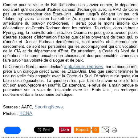
Comme pour la visite de Bill Richardson en janvier dernier, le départeme
déclarant qu'il disposait d'autres canaux d'échanges avec la RPD de Coré
pas un ambassadeur des Etats-Unis, allant jusqu'à déclarer un peu crâ
"debriefing" avec l'ancien basketteur. Au regard du peu de connaissance q
américaine du pouvoir nord-coréen, il serait pour le moins insolite qu'
déclarations de Dennis Rodman dans les médias. Toutefois, dans le bras-d
Pyongyang, la nouvelle administration Obama ne peut guère avouer publi
d'autres sources d'information fiables que celles provenant de ceux qui,
d'année et Dennis Rodman dernièrement, sont invités officiellement p
directement, ce sont les personnes qui les accompagnent qui ont vocation
de la CIA et du département d'Etat. En attendant, la Corée du Nord de 
opérations de communication en choisissant des personnalités américai
faire savoir sa volonté de dialogue et de paix.
à plusieurs reprises
La Corée du Nord a aussi déclaré
, par la bouche mêm
prête à un dialogue direct avec les Etats-Unis. Dès que seront terminés le
une nouvelle fois engagés avec la Corée du Sud, l'Amérique n'a guère d'au
table des négociations. La question n'est pas tant de savoir si elle le fer
dût son amour-propre en souffrir. En attendant, le refus de la main tendue
poursuivre sur la voie de l'escalade avec les Etats-Unis, en renforça
nucléaire et dans le domaine balistique.
SportingNews
Sources : AAFC,
.
KCNA
Photos :
Repost
0