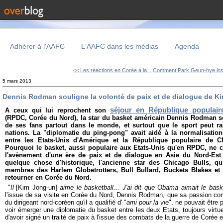
Adhérer à l'AAFC
L'AAFC dans les médias
Agenda
<< Les réactions en Corée à la...
Comment Park Geun-hye inscr
5 mars 2013
Dennis Rodman souligne la volonté de paix et de dialogue de K
séjour en République populai
A ceux qui lui reprochent son
(RPDC, Corée du Nord), la star du basket américain Dennis Rodman so
de ses fans partout dans le monde, et surtout que le sport peut 
nations. La "diplomatie du ping-pong" avait aidé à la normalisation
entre les Etats-Unis d'Amérique et la République populaire de 
Pourquoi le basket, aussi populaire aux Etats-Unis qu'en RPDC, ne co
l'avènement d'une ère de paix et de dialogue en Asie du Nord-Est
quelque chose d'historique, l'ancienne star des Chicago Bulls, q
membres des Harlem Globetrotters, Bull Bullard, Buckets Blakes e
retourner en Corée du Nord.
"
Il
[Kim Jong-un]
aime le basketball... J'ai dit que Obama aimait le bas
l'issue de sa visite en Corée du Nord, Dennis Rodman, que sa passion c
du dirigeant nord-coréen qu'il a qualifié d' "
ami pour la vie
"
, ne pouvait être 
voir émerger une diplomatie du basket entre les deux Etats, toujours virtu
d'avoir signé un traité de paix à l'issue des combats de la guerre de Corée 