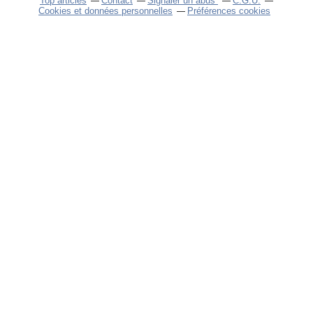
Top articles
Contact
Signaler un abus
C.G.U.
Cookies et données personnelles
Préférences cookies