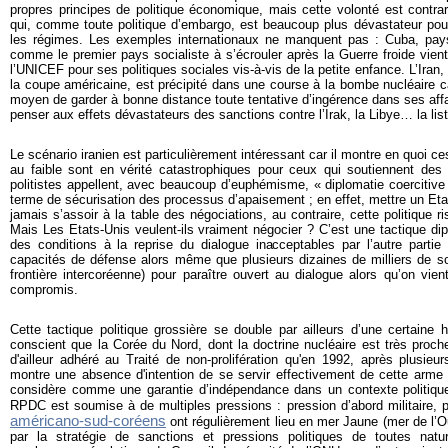
propres principes de politique économique, mais cette volonté est contrar
qui, comme toute politique d’embargo, est beaucoup plus dévastateur pour 
les régimes. Les exemples internationaux ne manquent pas : Cuba, pay
comme le premier pays socialiste à s’écrouler après la Guerre froide vient 
l’UNICEF pour ses politiques sociales vis-à-vis de la petite enfance. L’Iran
la coupe américaine, est précipité dans une course à la bombe nucléaire ca
moyen de garder à bonne distance toute tentative d’ingérence dans ses affa
penser aux effets dévastateurs des sanctions contre l’Irak, la Libye… la lis
Le scénario iranien est particulièrement intéressant car il montre en quoi ce
au faible sont en vérité catastrophiques pour ceux qui soutiennent des
politistes appellent, avec beaucoup d’euphémisme, « diplomatie coercitive 
terme de sécurisation des processus d’apaisement ; en effet, mettre un Eta
jamais s’assoir à la table des négociations, au contraire, cette politique ri
Mais Les Etats-Unis veulent-ils vraiment négocier ? C’est une tactique di
des conditions à la reprise du dialogue inacceptables par l’autre partie
capacités de défense alors même que plusieurs dizaines de milliers de sol
frontière intercoréenne) pour paraître ouvert au dialogue alors qu’on vien
compromis.
Cette tactique politique grossière se double par ailleurs d’une certaine h
conscient que la Corée du Nord, dont la doctrine nucléaire est très proche
d'ailleur adhéré au Traité de non-prolifération qu'en 1992, après plusie
montre une absence d'intention de se servir effectivement de cette arme (
considère comme une garantie d’indépendance dans un contexte politique t
RPDC est soumise à de multiples pressions : pression d’abord militaire,
américano-sud-coréens
ont régulièrement lieu en mer Jaune (mer de l’
par la stratégie de sanctions et pressions politiques de toutes na