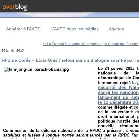
Adhérer à l'AAFC
L'AAFC dans les médias
Agenda
<< Le Festival Sundance récompense...
Le Conseil de sécurité él
26 janvier 2013
RPD de Corée – Etats-Unis : retour sur un dialogue sacrifié par l
Le 24 janvier 2013,
nationale de la
démocratique de Co
fermement rejeté la
sécurité des Nat
élargi les sancti
lancement du sat
le 12 décembre 20
comme illégale et con
de la souverainté d
droit international
politique hostile des
nouvelle résoluti
Commission de la défense nationale de la RPDC a précisé :
«
nous
satellites et fusées à longue portée seront lancés par la RPDC l'un