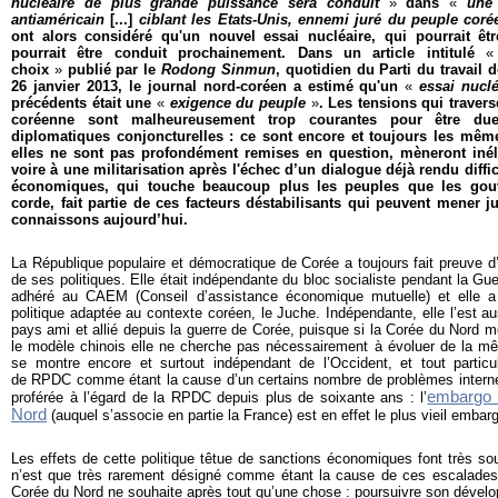
nucléaire de plus grande puissance sera conduit
»
dans
«
une
antiaméricain
[...]
ciblant les Etats-Unis, ennemi juré du peuple coré
ont alors considéré qu'un nouvel essai nucléaire, qui pourrait êt
pourrait être conduit prochainement. Dans un article intitulé
choix
»
publié par le
Rodong Sinmun
, quotidien du Parti du travail
26 janvier 2013, le journal nord-coréen a estimé qu'un
«
essai nuclé
précédents était une
«
exigence du peuple
»
. Les tensions qui traver
coréenne sont malheureusement trop courantes pour être du
diplomatiques conjoncturelles : ce sont encore et toujours les même
elles ne sont pas profondément remises en question, mèneront iné
voire à une militarisation après l'échec d’un dialogue déjà rendu diffic
économiques, qui touche beaucoup plus les peuples que les gouv
corde, fait partie de ces facteurs déstabilisants qui peuvent mener 
connaissons aujourd’hui.
La République populaire et démocratique de Corée a toujours fait preuve 
de ses politiques. Elle était indépendante du bloc socialiste pendant la Guer
adhéré au CAEM (Conseil d’assistance économique mutuelle) et elle a
politique adaptée au contexte coréen, le Juche
. Indépendante, elle l’est a
pays ami et allié depuis la guerre de Corée, puisque si la Corée du Nord m
le modèle chinois elle ne cherche pas nécessairement à évoluer de la 
se montre encore et surtout indépendant de l’Occident, et tout partic
de RPDC comme étant la cause d’un certains nombre de problèmes internes,
embargo é
proférée à l’égard de la RPDC depuis plus de soixante ans : l’
Nord
(auquel s’associe en partie la France) est en effet le plus vieil embar
Les effets de cette politique têtue de sanctions économiques font très sou
n’est que très rarement désigné comme étant la cause de ces escalades 
Corée du Nord ne souhaite après tout qu’une chose : poursuivre son déve