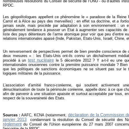
nombreuses résolutions du Conseil de sécurité de l’ONU - ou d’autres insta
RPDC.
Les géopolitologues appellent ce phénomène le « paradoxe de la Reine 
Carrol et à Alice au pays des merveilles) : en effet sa doctrine, et
a fortio
jamais seule, mais procède par adaptation à son environnement : un en
généralement tendance à pousser un Etat à augmenter ses capacités de déf
liste des pays détenteurs de l’arme atomique pour voir que peu d’entre eu
relations internationales apaisé (Inde, Pakistan, Etats-Unis, Israël, Chine, e
Un renversement de perspectives permet de bien prendre conscience de ce
deux mesures » : les Etats-Unis ont-ils connu un déchaînement médiat
test nucléaire
procédé à un
le 5 décembre 2012 ? Y a-t-il eu une que
internationales onusiennes contre la première puissance mondiale ? Bien
que les politiques de sanctions économiques ne se situent pas sur le t
logiques militaires de la puissance.
L’association d’amitié franco-coréenne, qui soutient activement u
dénucléarisation de toute la péninsule coréenne, appelle donc à ce que ch
afin de parvenir à une situation apaisée et surtout acceptable par tous, e
respect de la souveraineté des Etats.
déclaration de la Commission de
Sources :
AAFC, KCNA (notamment,
janvier 2013
condamnant la résolution du Conseil de sécurité des Na
règlement
du Conseil de l'Union européenne du 27 mars 2007 concerna
l'encontre de la RPDC.