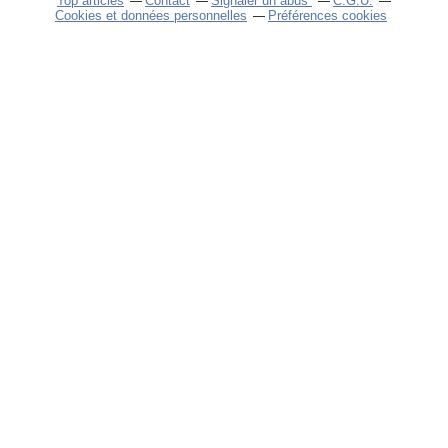
Top articles
Contact
Signaler un abus
C.G.U.
Cookies et données personnelles
Préférences cookies