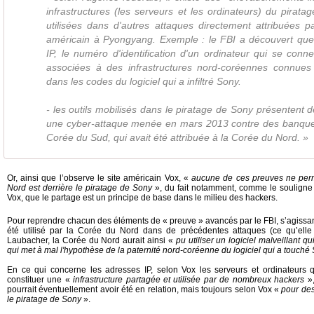
infrastructures (les serveurs et les ordinateurs) du pirata
utilisées dans d'autres attaques directement attribuées 
américain à Pyongyang. Exemple : le FBI a découvert que
IP, le numéro d'identification d'un ordinateur qui se conne
associées à des infrastructures nord-coréennes connues e
dans les codes du logiciel qui a infiltré Sony.
- les outils mobilisés dans le piratage de Sony présentent d
une cyber-attaque menée en mars 2013 contre des banque
Corée du Sud, qui avait été attribuée à la Corée du Nord. »
Or, ainsi que l’observe le site américain Vox,
«
aucune de ces preuves ne per
Nord est derrière le piratage de Sony
»
, du fait notamment, comme le souligne
Vox, que le partage est un principe de base dans le milieu des hackers.
Pour reprendre chacun des éléments de « preuve » avancés par le FBI, s’agissant 
été utilisé par la Corée du Nord dans de précédentes attaques (ce qu’elle
Laubacher, la Corée du Nord aurait ainsi «
pu utiliser un logiciel malveillant qui
qui met à mal l'hypothèse de la paternité nord-coréenne du logiciel qui a touché
En ce qui concerne les adresses IP, selon Vox les serveurs et ordinateurs q
constituer une «
infrastructure partagée et utilisée par de nombreux hackers
»,
pourrait éventuellement avoir été en relation, mais toujours selon Vox «
pour des
le piratage de Sony
».