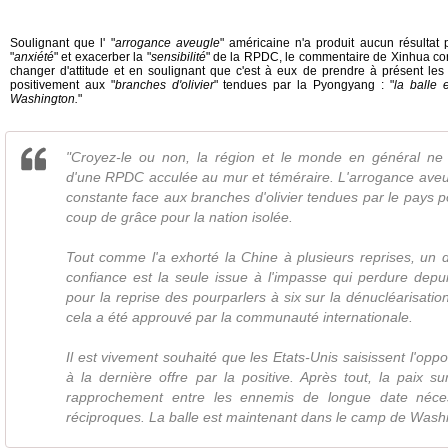
Soulignant que l' "
arrogance aveugle
" américaine n'a produit aucun résultat po
"
anxiété
" et exacerber la "
sensibilité
" de la RPDC, le commentaire de Xinhua con
changer d'attitude et en soulignant que c'est à eux de prendre à présent le
positivement aux "
branches d'olivier
" tendues par la Pyongyang : "
la balle
Washington.
"
"Croyez-le ou non, la région et le monde en général ne 
d'une RPDC acculée au mur et téméraire. L'arrogance aveug
constante face aux branches d'olivier tendues par le pays po
coup de grâce pour la nation isolée.
Tout comme l'a exhorté la Chine à plusieurs reprises, un 
confiance est la seule issue à l'impasse qui perdure depu
pour la reprise des pourparlers à six sur la dénucléarisatio
cela a été approuvé par la communauté internationale.
Il est vivement souhaité que les Etats-Unis saisissent l'opp
à la dernière offre par la positive. Après tout, la paix su
rapprochement entre les ennemis de longue date néces
réciproques. La balle est maintenant dans le camp de Washi