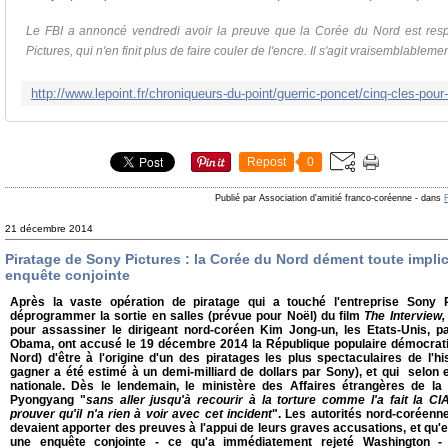
Le FBI a annoncé vendredi avoir la preuve que la Corée du Nord est res
Pictures, qui n'en finit plus de faire couler de l'encre. Il s'agit vraisemblablemen
Repost
0
Publié par Association d'amitié franco-coréenne
-
dans
21 décembre 2014
Piratage de Sony Pictures : la Corée du Nord dément toute impl
enquête conjointe
Après la vaste opération de piratage qui a touché l'entreprise Sony P
déprogrammer la sortie en salles (prévue pour Noël) du film
The Interview
pour assassiner le dirigeant nord-coréen Kim Jong-un, les Etats-Unis, p
Obama, ont accusé le 19 décembre 2014 la République populaire démocra
Nord) d'être à l'origine d'un des piratages les plus spectaculaires de l'h
gagner a été estimé à un demi-milliard de dollars par Sony), et qui selon 
nationale. Dès le lendemain, le ministère des Affaires étrangères de 
Pyongyang "
sans aller jusqu'à recourir à la torture comme l'a fait la C
prouver qu'il n'a rien à voir avec cet incident
". Les autorités nord-coréenn
devaient apporter des preuves à l'appui de leurs graves accusations, et qu'el
une enquête conjointe - ce qu'a immédiatement rejeté Washington - 