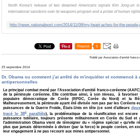
North Korea's release of two detained Americans signals Kim Jong-un is
international sanctions over its weapons program and a probe of human rights v
Repost
0
Publié par Association d'amitié franco
25 septembre 2014
Dr. Obama ou comment j’ai arrêté de m’inquiéter et commencé à 
antipersonnelles
Le principal combat mené par l’Association d’amitié franco-coréenne (AAFC) es
de la péninsule coréenne. Elle contribue ainsi, à son niveau, à favoriser 
populaire démocratique de Corée (RPDC, Corée du Nord) et la Ré
Malheureusement, la péninsule ayant été divisée non pas par les Coréens 
deux
puissances de la Guerre Froide, États-Unis en tête (ce sont d’ailleurs
e
tracé le 38
parallèle
), la problématique de la réunification est encor
puissance tutélaire, toujours présente militairement en Corée du Sud et 
l’administration Obama vient de témoigner du « régime spécial » qu’elle r
plus que jamais déterminée à diviser (par la force) le peuple coréen, en e
leur engagement à ne pas recourir aux mines antipersonnel.