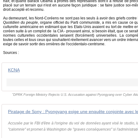
naïf, et quand Barack Obama a promis des représailles dont il a refusé de précis
placé sur un terrain qui n'est en aucune façon juridique : se faire justice soi
droit accepté et reconnu.
Au demeurant, les Nord-Coréens ne sont pas les seuls à avoir des griefs contre 
Quotidien du peuple
, organe officiel du Parti communiste, a mis en cause ce 
culturelle américaine en estimant que les Etats-Unis avaient eu tort de mettre e
coréen suite à un complot de la CIA - prouvant ainsi, si besoin était, que ce sera
normes culturelles occidentales seraient (forcément) universelles. La comp
toutes celles et tous ceux qui souhaitent réellement avancer vers un ordre internat
exige de savoir sortir des ornières de l'occidentalo-centrisme.
Sources :
KCNA
"DPRK Foreign Ministry Rejects U.S. Accusation against Pyongyang over Cyber A
Piratage de Sony : Pyongyang exige une enquête conjointe avec le
Accusée par le FBI d'être à l'origine du vol de données ayant visé le studio
"calomnie" et promet à Washington de "graves conséquences" si l'administrati