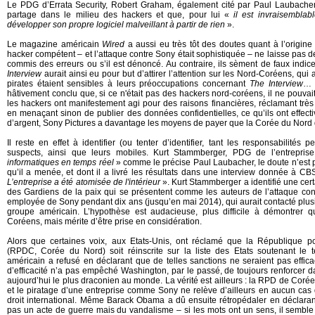
Le PDG d’Errata Security, Robert Graham, également cité par Paul Laubache
partage dans le milieu des hackers et que, pour lui «
il est invraisembla
développer son propre logiciel malveillant à partir de rien
».
Le magazine américain
Wired
a aussi eu très tôt des doutes quant à l’origine
hacker compétent – et l’attaque contre Sony était sophistiquée – ne laisse pas de t
commis des erreurs ou s’il est dénoncé. Au contraire, ils sèment de faux indic
Interview
aurait ainsi eu pour but d’attirer l’attention sur les Nord-Coréens, qu
pirates étaient sensibles à leurs préoccupations concernant
The Interview
… 
hâtivement conclu que, si ce n'était pas des hackers nord-coréens, il ne pouvai
les hackers ont manifestement agi pour des raisons financières, réclamant tr
en menaçant sinon de publier des données confidentielles, ce qu’ils ont effecti
d’argent, Sony Pictures a davantage les moyens de payer que la Corée du Nord 
Il reste en effet à identifier (ou tenter d’identifier, tant les responsabilités 
suspects, ainsi que leurs mobiles. Kurt Stammberger, PDG de l’entrepri
informatiques en temps réel
» comme le précise Paul Laubacher, le doute n’est p
qu’il a menée, et dont il a livré les résultats dans une interview donnée à C
L’entreprise a été atomisée de l'intérieur
». Kurt Stammberger a identifié une cer
des Gardiens de la paix qui se présentent comme les auteurs de l’attaque co
employée de Sony pendant dix ans (jusqu’en mai 2014), qui aurait contacté plus
groupe américain. L’hypothèse est audacieuse, plus difficile à démontrer q
Coréens, mais mérite d’être prise en considération.
Alors que certaines voix, aux Etats-Unis, ont réclamé que la République 
(RPDC, Corée du Nord) soit réinscrite sur la liste des Etats soutenant le t
américain a refusé en déclarant que de telles sanctions ne seraient pas effi
d’efficacité n’a pas empêché Washington, par le passé, de toujours renforcer 
aujourd’hui le plus draconien au monde. La vérité est ailleurs : la RPD de Corée 
et le piratage d’une entreprise comme Sony ne relève d’ailleurs en aucun cas d’
droit international. Même Barack Obama a dû ensuite rétropédaler en déclarant
pas un acte de guerre mais du vandalisme – si les mots ont un sens, il semble