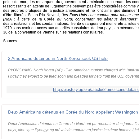
peine de mort, les remarques du gouvernement américain concernant les cond
ressortissants en attente de jugement ne peuvent pas être considérées comme 
des propres pratiques de la justice américaine et ne font ainsi que diminuer 
d'être libérés. Selon Ria Novosti, "
les Etats-Unis sont connus pour mener une
(NdA : à celle de la Corée du Nord) concernant les détenus étrangers
"
des arrestations et les condamnations. Trente étrangers ont même été arrêtés 
1979 sans avoir eu accès aux autorités consulaires de leur pays, en méconnaissa
36 de la convention de Vienne sur les relations consulaires.
Sources :
2 Americans detained in North Korea seek US help
PYONGYANG, North Korea (AP) - Two American tourists charged with "anti-sta
Friday they expect to be tried soon and pleaded for help from the U.S. governm
http://bigstory.ap.org/article/2-americans-detai
Deux Américains détenus en Corée du Nord appellent Washington à
Deux Américains détenus en Corée du Nord ont pu rencontrer des journalist
pays, alors que Pyongyang prévoit de traduire en justice les deux homme (Jeff