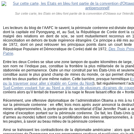
Sur cette carte, les Etats en bleu font partie de la convention d'Ottawa sur l'interd
Les lecteurs du blog de l’AAFC le savent, la péninsule coréenne est divisée de
dont la capitale est Pyongyang, et, au Sud, la République de Corée dont la ca
malgré des relations en dent de scie, se sont mutuellement reconnus en 1
réconciliation en dehors de toute ingérence étrangère. Ce principe a été mis au 
de 1972, dont on peut retrouver les principaux points dans un court texte 
Des Trois Princ
République Populaire et Démocratique de Corée) daté de 1972,
Patrie
.
Entre les deux Corées se situe une zone tampon de quatre kilomètres de large, 
son nom ne l’indique pas, constitue la frontière la plus militarisée de la plan
stationnée en permanence. Outre un mur construit par les États-Unis et seulemen
constitue aussi le plus grand champ de mines du monde, ce qui permet d'emp
c
entre les deux parties d’une même nation. Cette barrière, presque hermétique (
pu la traverser pour aller s’établir en Corée du Nord
), fait régulièrement l’ac
Sud-Coréen voulant fuir au Nord a été tué de plusieurs dizaines de coup
coréens alors qu’il tentait de traverser à la nage le fleuve faisant office de « fron
Récemment, une offensive diplomatique de l’administration Obama a mis à nu l
sur la péninsule coréenne : en effet, trois mois après avoir annoncé la destruc
mines antipersonnelles, la porte-parole du secrétariat d’État Jennifer Psaki 
régime d’exception portant sur la péninsule coréenne. De fait, les États-Unis (
d’armes au monde) luttent contre la prolifération des mines antipersonnelles, à l
les peuples, à savoir au beau milieu de la péninsule coréenne.
Ainsi se trahissent les contradictions de la diplomatie américaine : alors que
concessions de Pyongyang sur ses programmes spatiaux et nucléaires via le plus