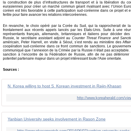
la construction de plus d’infrastructures de transport et à la libération du 
eurasiennes pour créer un marché commun géant rivalisant avec l’Union Eu
coréen est très favorable à cette participation sud-coréenne dans ce projet et e
fertile pour faire avancer les relations intercoréennes.
En revanche, le choix opéré par la Corée du Sud, qui la rapprocherait de l
frontalement aux récents appels lancés par les Etats-Unis. Suite à une réu
représentants français, allemands, britanniques et italiens pour décider des
Russie, le secrétaire assistant adjoint au
Counter Threat Finance and Sancti
américain, Peter Harrell, en visite à Séoul, s’est rendu au ministère des Aff
coopération sud-coréenne dans ce front commun de sanctions. Le gouvernem
communiqué que l’annexion de la Crimée par la Russie n’était pas acceptable.
sanction à l’encontre de la Fédération de Russie, afin de ne pas détériorer l
potentiel partenaire majeur dans un projet intéressant toute l'Asie orientale.
Sources :
N. Korea willing to host S. Korean investment in Rajin-Khasan
http://www.koreaherald.com/v
Yanbian University seeks involvement in Rason Zone
http://www.nkeconwatch.com/2014/06/07/yanbian-university-seeks-