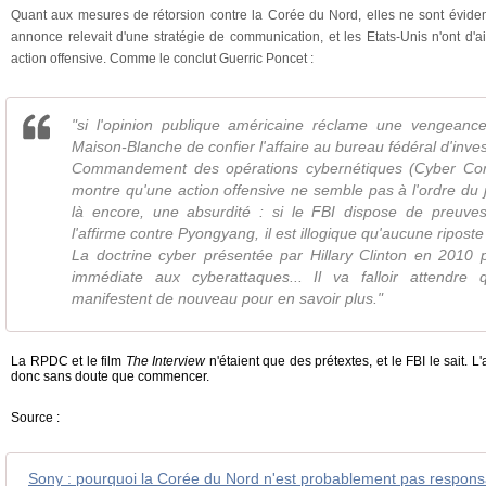
Quant aux mesures de rétorsion contre la Corée du Nord, elles ne sont évidem
annonce relevait d'une stratégie de communication, et les Etats-Unis n'ont d'a
action offensive. Comme le conclut Guerric Poncet :
"si l'opinion publique américaine réclame une vengeance
Maison-Blanche de confier l'affaire au bureau fédéral d'inves
Commandement des opérations cybernétiques (Cyber Co
montre qu'une action offensive ne semble pas à l'ordre du jou
là encore, une absurdité : si le FBI dispose de preuves 
l'affirme contre Pyongyang, il est illogique qu'aucune ripost
La doctrine cyber présentée par Hillary Clinton en 2010 p
immédiate aux cyberattaques... Il va falloir attendre 
manifestent de nouveau pour en savoir plus."
La RPDC et le film
The Interview
n'étaient que des prétextes, et le FBI le sait. L
donc sans doute que commencer.
Source :
Sony : pourquoi la Corée du Nord n'est probablement pas respons