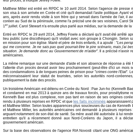
leur procès, a indiqué Jeffrey Fowle.
Matthew Miller est entré en RPDC le 10 avril 2014. Selon l'agence de presse 
son visa à son arrivée en Corée et crié qu'il demandait l'asile politique. Ayant 
ans, après avoir rendu visite à son frère qui y servait dans l'armée de l'air, il av
coréen au Sud de la péninsule, comme l'a précisé une de ses voisines, Carol St
er
1
juillet. Carol Stewart n'a ensuite plus parlé aux médias, sur la demande de la 
Entré en RPDC le 29 avril 2014, Jeffrey Fowle a déclaré qu'il avait été arrêté ap
lieu public (une discothèque) qu'il visitait avec son groupe à Chongjin. Selon sa
en mission pour son église. Marié et père de trois enfants, il a ajouté : "
Les persp
qui me concerne. Je ne sais pas quel pourrait être le pire scénario, mais j'ai be
situation. Je demande donc au Gouvernement de m'aider
". Il a précisé n'avoi
américaines.
La même remarque sur une demande d'aide et son absence de réponse a été fo
l'attente d'un procès devrait avoir lieu prochainement (peut-être d'ici un mois 
des condamnations à de longues peines de prison pour "
crimes contre l'Etat
". L
méconnaissaient leur statut de touristes, selon les autorités nord-coréenn
publiquement la date des procès.
Un troisième Américain est détenu en Corée du Nord : Pae Jun-ho (Kenneth Bae
et condamné en mai 2013 à quinze ans de travaux forcés, pour prosélytisme re
Kenneth Bae est plus complexe, non pas tant en raison de ses origines coréenn
les faits incriminés
rendu à plusieurs reprises en RPDC et que
apparaissaient p
et Matthew Miller. Selon toutes apparences plus soucieuses du cas de Kenneth 
et Matthew Miller, les autorités américaines ont demandé à plusieurs reprises
arguant notamment de son état de santé. Sa mère avait été autorisée à lui rendr
entretien qu'il a récemment donné aux Nord-Coréens du Japon, il a déclar
gouvernement américain.
Sur la base des observations de l'agence RIA Novosti citant une ONG américain