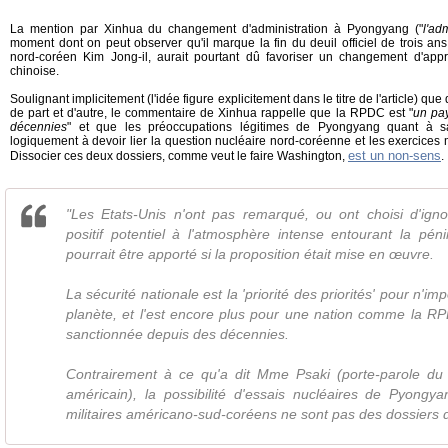
La mention par Xinhua du changement d'administration à Pyongyang ("
l'ad
moment dont on peut observer qu'il marque la fin du deuil officiel de trois ans
nord-coréen Kim Jong-il, aurait pourtant dû favoriser un changement d'app
chinoise.
Soulignant implicitement (l'idée figure explicitement dans le titre de l'article) qu
de part et d'autre, le commentaire de Xinhua rappelle que la RPDC est "
un pay
décennies
" et que les préoccupations légitimes de Pyongyang quant à sa
logiquement à devoir lier la question nucléaire nord-coréenne et les exercices 
est un non-sens
Dissocier ces deux dossiers, comme veut le faire Washington,
"Les Etats-Unis n'ont pas remarqué, ou ont choisi d'ign
positif potentiel à l'atmosphère intense entourant la pén
pourrait être apporté si la proposition était mise en œuvre.
La sécurité nationale est la 'priorité des priorités' pour n'im
planète, et l'est encore plus pour une nation comme la RP
sanctionnée depuis des décennies.
Contrairement à ce qu'a dit Mme Psaki (porte-parole du
américain), la possibilité d'essais nucléaires de Pyongya
militaires américano-sud-coréens ne sont pas des dossiers di