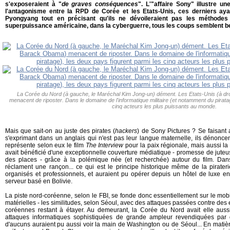
s'exposeraient à "
de graves conséquences
". L'"affaire Sony" illustre u
l'antagonisme entre la RPD de Corée et les Etats-Unis, ces derniers ay
Pyongyang tout en précisant qu'ils ne dévoileraient pas les méthodes 
superpuissance américaine, dans la cyberguerre, tous les coups semblent be
La Corée du Nord (à gauche, le Maréchal Kim Jong-un) dément. Les Etats-Unis (à dr
menacent de riposter. Dans le domaine de l'informatique militaire (et notamment du pirata
cinq acteurs les plus puissants au monde.
Mais que sait-on au juste des pirates (
hackers
) de Sony Pictures ? Se faisant 
s'exprimant dans un anglais qui n'est pas leur langue maternelle, ils dénon
représente selon eux le film
The Interview
pour la paix régionale, mais aussi l
avait bénéficié d'une exceptionnelle couverture médiatique - promesse de juteus
des places - grâce à la polémique née (et recherchée) autour du film. Dans
réclament une rançon... ce qui est le principe historique même de la pirateri
organisés et professionnels, et auraient pu opérer depuis un hôtel de luxe 
serveur basé en Bolivie.
La piste nord-coréenne, selon le FBI, se fonde donc essentiellement sur le mob
matérielles - les similitudes, selon Séoul, avec des attaques passées contre des e
coréennes restant à étayer. Au demeurant, la Corée du Nord avait elle aus
attaques informatiques sophistiquées de grande ampleur revendiquées par
d'aucuns auraient pu aussi voir la main de Washington ou de Séoul... En matièr