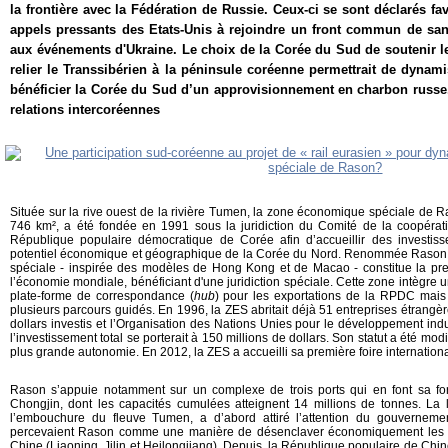
la frontière avec la Fédération de Russie. Ceux-ci se sont déclarés fa
appels pressants des Etats-Unis à rejoindre un front commun de sanc
aux événements d'Ukraine. Le choix de la Corée du Sud de soutenir l
relier le Transsibérien à la péninsule coréenne permettrait de dynami
bénéficier la Corée du Sud d’un approvisionnement en charbon russe. I
relations intercoréennes
Située sur la rive ouest de la rivière Tumen, la zone économique spéciale de R
746 km², a été fondée en 1991 sous la juridiction du Comité de la coopérat
République populaire démocratique de Corée afin d’accueillir des investiss
potentiel économique et géographique de la Corée du Nord. Renommée Rason
spéciale - insp
irée des modèles de Hong Kong et de Macao - constitue la pr
l’économie mondiale, bénéficiant d'une juridiction spéciale. Cette zone intègre u
plate-forme de correspondance (
hub
) pour les exportations de la RPDC mais
plusieurs parcours guidés. En 1996, la ZES abritait déjà 51 entreprises étrangèr
dollars investis et l’Organisation des Nations Unies pour le développement indu
l’investissement total se porterait à 150 millions de dollars. Son statut a été mo
plus grande autonomie. En 2012, la ZES a accueilli sa première foire internati
Rason s’appuie notamment sur un complexe de trois ports qui en font sa fo
Chongjin, dont les capacités cumulées atteignent 14 millions de tonnes. La l
l’embouchure du fleuve Tumen, a d’abord attiré l’attention du gouvernement
percevaient Rason comme une manière de désenclaver économiquement les tr
Chine (Liaoning, Jilin et Heilongjiang). Depuis, la République populaire de Chine