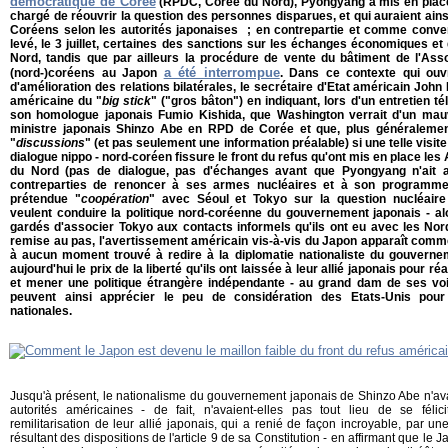
démocratique de Corée
(RPDC, Corée du Nord), Pyongyang a mis en place
chargé de réouvrir la question des personnes disparues, et qui auraient ains
Coréens selon les autorités japonaises ; en contrepartie et comme conve
levé, le 3 juillet, certaines des sanctions sur les échanges économiques e
Nord, tandis que par ailleurs la procédure de vente du bâtiment de l'Ass
a été interrompue
(nord-)coréens au Japon
. Dans ce contexte qui ouv
d'amélioration des relations bilatérales, le secrétaire d'Etat américain John K
américaine du "
big stick
" ("gros bâton") en indiquant, lors d'un entretien té
son homologue japonais Fumio Kishida, que Washington verrait d'un mauv
ministre japonais Shinzo Abe en RPD de Corée et que, plus généralement
"
discussions
" (et pas seulement une information préalable) si une telle visite 
dialogue nippo - nord-coréen fissure le front du refus qu'ont mis en place les
du Nord (pas de dialogue, pas d'échanges avant que Pyongyang n'ait 
contreparties de renoncer à ses armes nucléaires et à son programme 
prétendue "
coopération
" avec Séoul et Tokyo sur la question nucléaire
veulent conduire la politique nord-coréenne du gouvernement japonais - a
gardés d'associer Tokyo aux contacts informels qu'ils ont eu avec les No
remise au pas, l'avertissement américain vis-à-vis du Japon apparaît comme
à aucun moment trouvé à redire à la diplomatie nationaliste du gouvernem
aujourd'hui le prix de la liberté qu'ils ont laissée à leur allié japonais pour 
et mener une politique étrangère indépendante - au grand dam de ses vois
peuvent ainsi apprécier le peu de considération des Etats-Unis pour
nationales.
Jusqu'à présent, le nationalisme du gouvernement japonais de Shinzo Abe n'ava
autorités américaines - de fait, n'avaient-elles pas tout lieu de se féli
remilitarisation de leur allié japonais, qui a renié de façon incroyable, par un
résultant des dispositions de l'article 9 de sa Constitution - en affirmant que le 