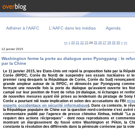
Adhérer à l'AAFC
L'AAFC dans les médias
Agenda
10
<<
<
20
21
22
23
25
26
27
28
29
30
>
>>
24
12 janvier 2015
Washington ferme la porte au dialogue avec Pyongyang : le ref
par la Chine
Le 11 janvier 2015, les Etats-Unis ont rejeté la proposition faite par la Rép
Corée (RPDC, Corée du Nord) de suspendre ses essais nucléaires si les 
premier rang desquels la République de Corée, Corée du Sud) renonçaient 
grande ampleur autour de la RPDC, et dénoncés par Pyongyang comme d
fermant une nouvelle fois la porte du dialogue qu'avaient ouverte les No
campé sur leur position de front de refus (ni dialogue, ni échanges et renf
de nouvelles mesures ayant été prises au lendemain du piratage de Sony P
mis
Corée a pourtant nié toute implication et selon des accusations du FBI
experts occidentaux en sécurité informatique
). Dans ce contexte, le rêv
la République populaire de Chine sur la question nord-coréenne s'est avéré 
commentaire publié par l'agence de presse chinoise Xinhua, intitulé "La 
requiert des actions réciproques" - dont nous reproduisons et commentons
montrant un élargissement du fossé entre Washington et Pékin, la Ch
constante la résolution des différends dans la péninsule coréenne par la voie