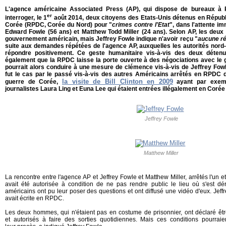
L'agence américaine Associated Press (AP), qui dispose de bureaux à 
er
interroger, le 1
août 2014, deux citoyens des Etats-Unis détenus en Répub
Corée (RPDC, Corée du Nord) pour "
crimes contre l'Etat
", dans l'attente i
Edward Fowle (56 ans) et Matthew Todd Miller (24 ans). Selon AP, les deu
gouvernement américain, mais Jeffrey Fowle indique n'avoir reçu "
aucune r
suite aux demandes répétées de l'agence AP, auxquelles les autorités nor
répondre positivement. Ce geste humanitaire vis-à-vis des deux détenu
également que la RPDC laisse la porte ouverte à des négociations avec le
pourrait alors conduire à une mesure de clémence vis-à-vis de Jeffrey Fow
fut le cas par le passé vis-à-vis des autres Américains arrêtés en RPDC de
la visite de Bill Clinton en 2009
guerre de Corée,
ayant par exempl
journalistes Laura Ling et Euna Lee qui étaient entrées illégalement en Corée
Jeffrey Fowle
Matthew Miller
La rencontre entre l'agence AP et Jeffrey Fowle et Matthew Miller, arrêtés l'un et
avait été autorisée à condition de ne pas rendre public le lieu où s'est déro
américains ont pu leur poser des questions et ont diffusé une vidéo d'eux. Jeffr
avait écrite en RPDC.
Les deux hommes, qui n'étaient pas en costume de prisonnier, ont déclaré être
et autorisés à faire des sorties quotidiennes. Mais ces conditions pourrai