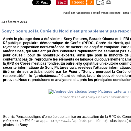
Repost
0
Publié par Association d'amitié franco-coréenne
-
dans
23 décembre 2014
Sony : pourquoi la Corée du Nord n'est probablement pas respo
Après le piratage dont a été victime Sony Pictures, Barack Obama et le FBI 
République populaire démocratique de Corée (RPDC, Corée du Nord), qui a 
rejetant la proposition nord-coréenne de mener une enquête conjointe. Par ai
américaines, qui auraient pu être conduites rapidement, ne semblent pas s'
pour cause : pour de nombreux experts, ainsi que pour la minorité de 
contentant pas de reproduire les éléments de langage du gouvernement amér
la RPD de Corée n'est pas fondée. En outre, elle constitue un exutoire commod
sécurité informatique de Sony Pictures qu'a révélées l'attaque informatique. 
titré un de ses articles publié par
Le Point
: "Sony : pourquoi la Corée 
responsable" - le "
probablement
" étant de mise, faute de pouvoir conclure
preuves. Nous reproduisons et analysons ci-après les principales conclusio
L'entrée des studios Sony Pictures Entertainment
Guerric Poncet souligne d'emblée que la mise en accusation de la RPD de Corée
voire peu crédible
", car apparue
a posteriori
après de premières (et classiques)
pirates de Sony :