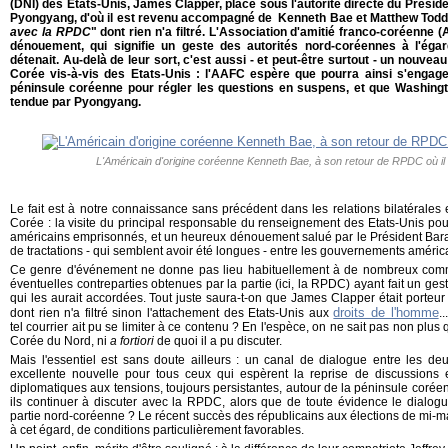
(DNI) des Etats-Unis, James Clapper, placé sous l'autorité directe du Prési
Pyongyang, d'où il est revenu accompagné de Kenneth Bae et Matthew Todd Mi
avec la RPDC
" dont rien n'a filtré. L'Association d'amitié franco-coréenne 
dénouement, qui signifie un geste des autorités nord-coréennes à l'égar
détenait. Au-delà de leur sort, c'est aussi - et peut-être surtout - un nouve
Corée vis-à-vis des Etats-Unis : l'AAFC espère que pourra ainsi s'engage
péninsule coréenne pour régler les questions en suspens, et que Washingt
tendue par Pyongyang.
L'Américain d'origine coréenne Kenneth Bae, à son retour de RPDC où i
Le fait est à notre connaissance sans précédent dans les relations bilatérales 
Corée : la visite du principal responsable du renseignement des Etats-Unis pour
américains emprisonnés, et un heureux dénouement salué par le Président Bar
de tractations - qui semblent avoir été longues - entre les gouvernements améric
Ce genre d'événement ne donne pas lieu habituellement à de nombreux comm
éventuelles contreparties obtenues par la partie (ici, la RPDC) ayant fait un gest
qui les aurait accordées. Tout juste saura-t-on que James Clapper était porteur
droits de l'homme
dont rien n'a filtré sinon l'attachement des Etats-Unis aux
.
tel courrier ait pu se limiter à ce contenu ? En l'espèce, on ne sait pas non plu
Corée du Nord, ni
a fortiori
de quoi il a pu discuter.
Mais l'essentiel est sans doute ailleurs : un canal de dialogue entre les deu
excellente nouvelle pour tous ceux qui espèrent la reprise de discussions 
diplomatiques aux tensions, toujours persistantes, autour de la péninsule corée
ils continuer à discuter avec la RPDC, alors que de toute évidence le dialogue 
partie nord-coréenne ? Le récent succès des républicains aux élections de mi-m
à cet égard, de conditions particulièrement favorables.