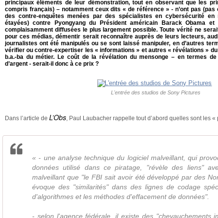
principaux éléments de leur démonstration, tout en observant que les pr
compris français) – notamment ceux dits « de référence » - n’ont pas (pas en
des contre-enquêtes menées par des spécialistes en cybersécurité en
étayées) contre Pyongyang du Président américain Barack Obama et d
complaisamment diffusées le plus largement possible. Toute vérité ne serait-
pour ces médias, démentir serait reconnaître auprès de leurs lecteurs, aud
journalistes ont été manipulés ou se sont laissé manipuler, en d’autres terme
vérifier ou contre-expertiser les « informations » et autres « révélations » du
b.a.-ba du métier. Le coût de la révélation du mensonge – en termes de 
d’argent - serait-il donc à ce prix ?
L'entrée des studios de Sony Pictures
L’Obs
Dans l’article de
, Paul Laubacher rappelle tout d’abord quelles sont les « 
« - une analyse technique du logiciel malveillant, qui prov
données utilisé dans ce piratage, "révèle des liens" ave
malveillant que "le FBI sait avoir été développé par des N
évoque des "similarités" dans des lignes de codage spéci
d'algorithmes et les méthodes d'effacement de données".
- selon l'agence fédérale, il existe des "chevauchements i