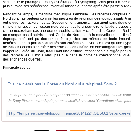
sache que le piratage de Sony est étranger à Pyongyang. Mais peut-il à présen
plusieurs de ses prédécesseurs ont dû laisser leur poste après être passé aux a
Pendant ce temps, la machine médiatique s’emballe : les récentes coupures d
Nord sont interprétées comme les mesures de rétorsion des tout-puissants Amér
outre que les hackers liés au Gouvernement américain agiraient sans doute 
simple interruption du réseau nord-coréen, celle-ci peut être le fait de groupe
car ne nécessitant pas une grande sophistication. A cet égard, la Corée du Sud
ne manque pas d’activistes anti-Corée du Nord qui, à la nouvelle que le film
déprogrammé, ont pu décider de faire justice eux-mêmes, en toute impunité
bénéficient de la part des autorités sud-coréennes… Mais ce n’est qu’une hypot
de Barack Obama a entraîné des réactions en chaîne, en encourageant les grou
frapper la Corée du Nord, traduisant une attitude irresponsable fustigée par P
des représailles. Il n’y a ainsi pas que dans le domaine conventionnel que
déclencher des guerres.
Principale source :
Et si ce n'était pas la Corée du Nord qui avait piraté Sony ?
Le coupable était peut-être un peu trop idéal. La Corée du Nord est-elle vraim
de Sony Picture, revendiqué par un collectif de hackers "Guardians of the peac