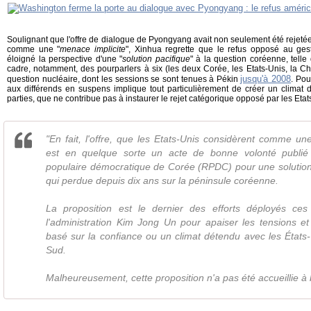
Soulignant que l'offre de dialogue de Pyongyang avait non seulement été rejet
comme une "
menace implicite
", Xinhua regrette que le refus opposé au ges
éloigné la perspective d'une "
solution pacifique
" à la question coréenne, tell
cadre, notamment, des pourparlers à six (les deux Corée, les Etats-Unis, la Chi
jusqu'à 2008
question nucléaire, dont les sessions se sont tenues à Pékin
. Pou
aux différends en suspens implique tout particulièrement de créer un climat d
parties, que ne contribue pas à instaurer le rejet catégorique opposé par les Etat
"En fait, l'offre, que les Etats-Unis considèrent comme une
est en quelque sorte un acte de bonne volonté publié
populaire démocratique de Corée (RPDC) pour une solution 
qui perdue depuis dix ans sur la péninsule coréenne.
La proposition est le dernier des efforts déployés ces
l'administration Kim Jong Un pour apaiser les tensions et
basé sur la confiance ou un climat détendu avec les États
Sud.
Malheureusement, cette proposition n'a pas été accueillie à 