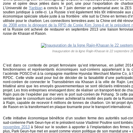
zone et opère deux jetées dans le port, une pour l’exportation de charbon 
Yanbian
L’Université de
a conclu le 7 juin dernier un partenariat avec la ZES 
soutien juridique à celle-ci. La Russie s’est également très tôt intéressée aux p
économique spéciale située juste à sa frontière : elle suit la Chine en termes d’
utilisée pour le charbon. Les connections terrestres avec la Chine ont été rén
de 2008 entre le dirigeant de la RPD de Corée Kim Jong-il et le président 
et la Russie ont achevé de restaurer en septembre 2013 une liaison ferroviair
russe de Khasan et Rason.
Inauguration de la ligne Rajin-Khasan le 22 septembre 
C’est dans ce contexte de projet ferroviaire qu’est intervenue, en juillet 20
fonctionnaires et représentants économiques sud-coréens appartenant à la 
l’aciériste POSCO et à la compagnie maritime Hyundai Merchant Marine Co, à l'
RPDC. Cette visite avait pour but de décider de la faisabilité d’une participat
nord-coréen de connecter le Transsibérien via Khasan à la ville de Rajin. Le
trilatéral ainsi que les envoyés gouvernementaux se sont déclarés intéressés pa
projet. Les trois entreprises envisagent donc de réaliser un transport-test de ch
Rajin puis de l’expédier par mer vers le port sud-coréen de Pohang. Si cette part
semble que le consortium sud-coréen achèterait la moitié des parts de la Russie
à Rajin, capable de recevoir 4 millions de tonnes de charbon. Un tel projet dy
de Rason en la transformant en plaque tournante pour le transport international.
Cette initiative économique bénéficie d’un soutien ferme des autorités sud-co
sud-coréenne Park Geun-hye et le président russe Vladimir Poutine sont tombés
novembre 2013
à Séoul sur le soutien à apporter à l’implantation des firmes
plus, Park Geun-hye met en avant comme vision politique de son mandat une « in