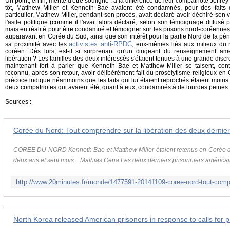
Un point, enfin, mérite d'être souligné : à la différence de leur compatriote Jeffr
tôt, Matthew Miller et Kenneth Bae avaient été condamnés, pour des faits 
particulier, Matthew Miller, pendant son procès, avait déclaré avoir déchiré so
l'asile politique (comme il l'avait alors déclaré, selon son témoignage diffusé 
mais en réalité pour être condamné et témoigner sur les prisons nord-coréennes,
auparavant en Corée du Sud, ainsi que son intérêt pour la partie Nord de la pén
activistes anti-RPDC
sa proximité avec les
, eux-mêmes liés aux milieux du 
coréen. Dès lors, est-il si surprenant qu'un dirigeant du renseignement am
libération ? Les familles des deux intéressés s'étaient tenues à une grande discré
maintenant fort à parier que Kenneth Bae et Matthew Miller se taisent, con
reconnu, après son retour, avoir délibérément fait du prosélytisme religieux en
précoce indique néanmoins que les faits qui lui étaient reprochés étaient moins
deux compatriotes qui avaient été, quant à eux, condamnés à de lourdes peines.
Sources :
Corée du Nord: Tout comprendre sur la libération des deux dernier
COREE DU NORD Kenneth Bae et Matthew Miller étaient retenus en Corée d
deux ans et sept mois... Mathias Cena Les deux derniers prisonniers américai