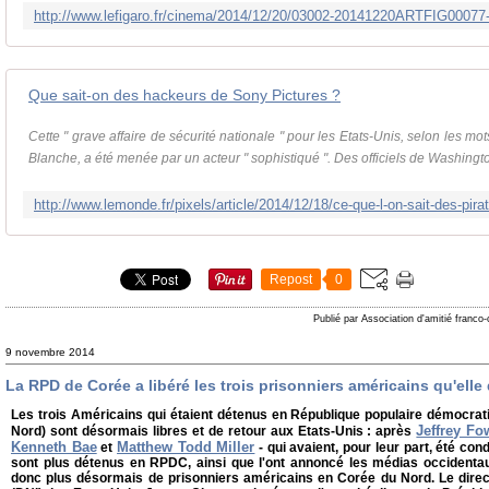
Que sait-on des hackeurs de Sony Pictures ?
Cette " grave affaire de sécurité nationale " pour les Etats-Unis, selon les m
Blanche, a été menée par un acteur " sophistiqué ". Des officiels de Washington
Repost
0
Publié par Association d'amitié franco
9 novembre 2014
La RPD de Corée a libéré les trois prisonniers américains qu'elle
Les trois Américains qui étaient détenus en République populaire démocra
Jeffrey Fo
Nord) sont désormais libres et de retour aux Etats-Unis : après
Kenneth Bae
Matthew Todd Miller
et
- qui avaient, pour leur part, été co
sont plus détenus en RPDC, ainsi que l'ont annoncé les médias occidentau
donc plus désormais de prisonniers américains en Corée du Nord. Le direc