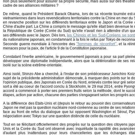
non plus seulement pour assurer sa propre sécurité, mais aussi sur des théâtres
cadre de ses alliances militaires ?
De même, quand le Président Barack Obama, lors de sa récente tournée est-as
vietnamiennes dans leurs revendications territoriales contre la Chine en mer du S
en revanche position sur les différends territoriaux entre le Japon et la Corée
Chine d'autre part. La Chine a compris le message qu'elle était bien devenue le r
la République de Corée (Corée du Sud) qu'elle n'avait rien à attendre d'un q
les Chinois et les Sud-Coréens se son
ses différends avec le Japon. Dès lors,
du nationalisme japonais, en condamnant à la fois le refus par Tokyo de reconna
"femmes de réconfort"
Seconde guerre mondiale à l'encontre des
, et la réi
menaces pour la paix, de l'article 9 de la Constitution japonaise.
Constatant l'inertie américaine, le gouvernement japonais a pour sa part plei
développer une diplomatie indépendante, alors que la détérioration de ses rela
isolé sur la scène extrême-orientale.
Ainsi isolé, Shinzo Abe a cherché, à l'instar de son prédécesseur Junichiro Koi
sujet de la précédente administration démocrate, à marquer des points sur le d
l'opinion publique, des Japonais en Corée du Nord, enlevés contre leur gré selon 
sort a été au coeur de l'accord conclu à Stockholm, le 29 mai 2014, entre Pyong
accord a commencé à porter ses premiers fruits selon la méthode, dont le succ
étapes, action par action, chacune des parties s'engageant selon les progrès acco
A la différence des Etats-Unis et (depuis le retour au pouvoir des conservateur
Japon ne met pas la question nucléaire nord-coréenne au centre de ses relation
face au front de refus du dialogue que lui opposent Washington et Séoul, Py
négociation avec Tokyo sur une question distincte de celle du nucléaire.
Tout en se félicitant officiellement des progrès sur la question des citoyens jap
Unis et la Corée du Sud ont observé avec inquiétude la rapidité des avancée
d'autant plus inattendues pour leurs chancelleries que les échanges éta