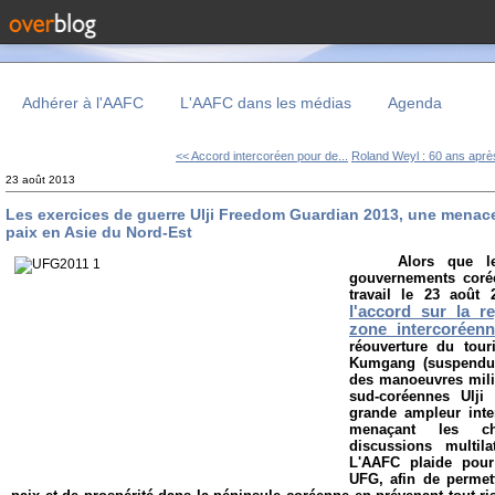
Adhérer à l'AAFC
L'AAFC dans les médias
Agenda
<< Accord intercoréen pour de...
Roland Weyl : 60 ans après
23 août 2013
Les exercices de guerre Ulji Freedom Guardian 2013, une menace 
paix en Asie du Nord-Est
Alors que l
gouvernements coré
travail le 23 août
l'accord sur la re
zone intercoréen
réouverture du tou
Kumgang (suspendu 
des manoeuvres milit
sud-coréennes Ulji
grande ampleur int
menaçant les c
discussions multil
L'AAFC plaide pour
UFG, afin de permet