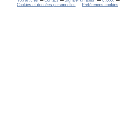
Top articles
Contact
Signaler un abus
C.G.U.
Cookies et données personnelles
Préférences cookies