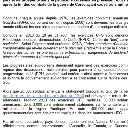
paix et de prospérité dans la péninsule coréenne en prévenant tout ri
après la fin des combats de la guerre de Corée ayant causé trois mill
Conduits chaque année depuis 1976, les exercices conjoints américan
Guardian (UFG, qui portent ce nom depuis 2008) sont devenus les plus gr
monde utilisant les dernières innovations en matière d'informatique militaire.
Conduits en 2013 du 19 au 31 août, les exercices UFG sont dénonc
République populaire démocratique de Corée (RPDC, Corée du Nord) comme
nucléaire
". Selon l'agence nord-coréenne KCNA, "[
c]es tentatives d'intimi
irresponsable qui révèle ouvertement le plan des Etats-Unis et de la Corée
la force des armes, et une tentative extrêmement dangereuse de déclench
péninsule coréenne à n'importe quel prix
".
Les progressistes sud-coréens dénoncent également ces exercices comm
reprise des discussions multilatérales pour parvenir à un accord de pa
progressiste unifié (PPU, gauche) sud-coréen a ainsi appelé à faire cess
et exhorté le gouvernement sud-coréen à se concentrer sur la reprise des
Sud.
Alors que 28.500 soldats américains stationnent toujours au Sud de la p
des termes de l'accord d'armistice de 1953
qui prévoyait le retrait de
étrangères, l'édition 2013 des exercices UFG mobilise 56.000 solda
américains, dont 3.000 sont ordinairement stationnés sur le territoire a
militaires de la région Pacifique. En outre, 400.000 civils appa
gouvernementales sont également impliqués dans les manoeuvres UFG.
Par ailleurs, sept autres pays du commandement des Nations Unies en C
officiellement comme observateurs : l'Australie, le Canada, le Danema