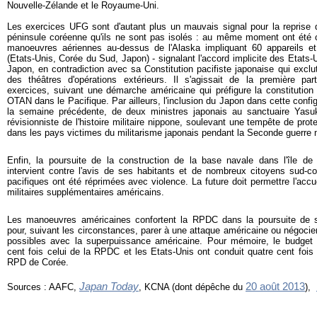
Nouvelle-Zélande et le Royaume-Uni.
Les exercices UFG sont d'autant plus un mauvais signal pour la reprise d
péninsule coréenne qu'ils ne sont pas isolés : au même moment ont été c
manoeuvres aériennes au-dessus de l'Alaska impliquant 60 appareils 
(Etats-Unis, Corée du Sud, Japon) - signalant l'accord implicite des Etats-U
Japon, en contradiction avec sa Constitution pacifiste japonaise qui exclut
des théâtres d'opérations extérieurs. Il s'agissait de la première pa
exercices, suivant une démarche américaine qui préfigure la constitution d
OTAN dans le Pacifique. Par ailleurs, l'inclusion du Japon dans cette config
la semaine précédente, de deux ministres japonais au sanctuaire Yasuk
révisionniste de l'histoire militaire nippone, soulevant une tempête de pro
dans les pays victimes du militarisme japonais pendant la Seconde guerre 
Enfin, la poursuite de la construction de la base navale dans l'île d
intervient contre l'avis de ses habitants et de nombreux citoyens sud-co
pacifiques ont été réprimées avec violence. La future doit permettre l'acc
militaires supplémentaires américains.
Les manoeuvres américaines confortent la RPDC dans la poursuite de 
pour, suivant les circonstances, parer à une attaque américaine ou négocie
possibles avec la superpuissance américaine. Pour mémoire, le budget mi
cent fois celui de la RPDC et les Etats-Unis ont conduit quatre cent fois 
RPD de Corée.
Japan Today
20 août 2013
Sources : AAFC,
, KCNA (dont dépêche du
),