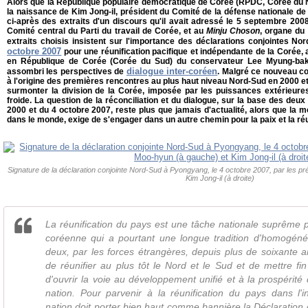
Alors que la République populaire démocratique de Corée (RPDC, Corée du N
la naissance de Kim Jong-il, président du Comité de la défense nationale d
ci-après des extraits d'un discours qu'il avait adressé le 5 septembre 20
Comité central du Parti du travail de Corée, et au
Minju Choson
, organe du
extraits choisis insistent sur l'importance des déclarations conjointes No
octobre 2007
pour une réunification pacifique et indépendante de la Corée, 
en République de Corée (Corée du Sud) du conservateur Lee Myung-bak
dialogue inter-coréen
assombri les perspectives de
. Malgré ce nouveau con
à l'origine des premières rencontres au plus haut niveau Nord-Sud en 2000 et 
surmonter la division de la Corée, imposée par les puissances extérieure
froide. La question de la réconciliation et du dialogue, sur la base des deu
2000 et du 4 octobre 2007, reste plus que jamais d'actualité, alors que la 
dans le monde, exige de s'engager dans un autre chemin pour la paix et la réu
Signature de la déclaration conjointe Nord-Sud à Pyongyang, le 4 octobre 2007, par les 
Kim Jong-il (à droite)
La réunification du pays est une tâche nationale suprême 
coréenne qui a pourtant une longue tradition d'homogénéi
deux, par les forces étrangères, depuis plus de soixante 
de réunifier au plus tôt le Nord et le Sud et de mettre fin
d'ouvrir la voie au développement unifié et à la prospérité 
nation. Pour parvenir à la réunification du pays dans l'
nation doit porter bien haut comme bannière la Déclarati