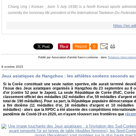
Chang Ung ( Korean: , born 5 July 1938) is a North Korean sports administr
currently the honorary life president of the International Taekwon-Do Federation
https://en.w
Repost
0
Publié par Association d'amitié franco-coréenne
-
dans
Relations intercoréen
8 octobre 2023
Jeux asiatiques de Hangzhou : les athlètes coréens seconds au 
Si la Corée constituait une seule nation sportive, elle aurait terminé deu
l'issue des Jeux asiatiques organisés à Hangzhou du 23 septembre au 8 o
d'or (contre 52 pour le Japon). La seule République de Corée (RdC, Corée
classement officiel des médailles (42 médailles d'or, 59 médailles d'argent e
total de 190 médailles). Pour sa part, la République populaire démocratiqu
a fini dixième (11 médailles d'or, 18 médailles d'argent et 10 médailles
médailles) - alors que la RPDC a été absente des compétitions international
réce
pandémie de Covid-19 en 2020, en n'ayant réouvert ses frontières que