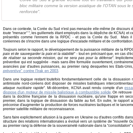
bloc militaire comme la version asiatique de l'OTAN sous le 
renforcée".
Dans ce contexte, la Corée du Sud n'est pas menacée elle-même (le discours é
toute "menace"
", les guillemets étant employés dans la dépêche de KCNA) et ce
présentés comme l'ennemi de la RPDC - et pas la Corée du Sud. Mais il e
coréennes de s'inscrire dans une logique d'escalade militaire et de confrontation
Toujours selon le rapport, le développement de la puissance militaire de la RPD
paix et de sauvegarder la paix et la stabilité
" - tout en précisant que, en cas d'é
de réaliser sa seconde mission, qui ne sera pas pour la défense
". Implicitem
préventive qui est suggérée - mais sans être formulée ouvertement, contrairemen
avancées par d'autres puissances, au premier rang desquelles les Etats-Unis, 
préventive
" contre l'Irak en 2003
.
Dans une logique restant toutefois fondamentalement celle de la dissuasion 
antimissile nord-coréens doit disposer de missiles balistiques intercontinenta
essa
attaque nucléaire rapide
". Mi-décembre, KCNA avait rendu compte d'un
dispose d'un moteur de missile balistique à combustible solide
. On retrouve
dans la doctrine française de la dissuasion nucléaire, qu'une frappe en sec
premier, dans la logique de dissuasion du faible au fort. En outre, le rapport
préconise d'augmenter la production de forces nucléaires tactiques et le lancem
premier satellite militaire de reconnaissance.
Sans faire explicitement allusion à la guerre en Ukraine ou d'autres conflits da
structure des relations internationales a évolué vers un système de "
nouvelle Gu
au premier rang la défense de la souveraineté nationale dans la "
consolidation
"