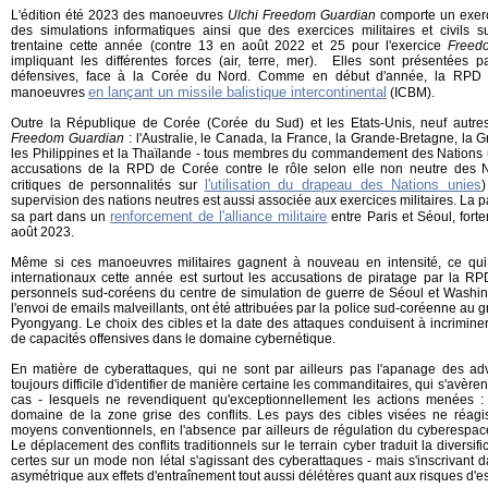
L'édition été 2023 des manoeuvres
Ulchi Freedom Guardian
comporte un exer
des simulations informatiques ainsi que des exercices militaires et civils 
trentaine cette année (contre 13 en août 2022 et 25 pour l'exercice
Freed
impliquant les différentes forces (air, terre, mer). Elles sont présentée
défensives, face à la Corée du Nord. Comme en début d'année, la RPD d
en lançant un missile balistique intercontinental
manoeuvres
(ICBM).
Outre la République de Corée (Corée du Sud) et les Etats-Unis, neuf autre
Freedom Guardian
: l'Australie, le Canada, la France, la Grande-Bretagne, la Gr
les Philippines et la Thaïlande - tous membres du commandement des Nations un
accusations de la RPD de Corée contre le rôle selon elle non neutre des N
l'utilisation du drapeau des Nations unies
critiques de personnalités sur
supervision des nations neutres est aussi associée aux exercices militaires. La par
renforcement de l'alliance militaire
sa part dans un
entre Paris et Séoul, fort
août 2023.
Même si ces manoeuvres militaires gagnent à nouveau en intensité, ce qui 
internationaux cette année est surtout les accusations de piratage par la 
personnels sud-coréens du centre de simulation de guerre de Séoul et Washing
l'envoi de emails malveillants, ont été attribuées par la police sud-coréenne a
Pyongyang. Le choix des cibles et la date des attaques conduisent à incrimine
de capacités offensives dans le domaine cybernétique.
En matière de cyberattaques, qui ne sont par ailleurs pas l'apanage des adv
toujours difficile d'identifier de manière certaine les commanditaires, qui s'avèren
cas - lesquels ne revendiquent qu'exceptionnellement les actions menées :
domaine de la zone grise des conflits. Les pays des cibles visées ne réag
moyens conventionnels, en l'absence par ailleurs de régulation du cyberespace p
Le déplacement des conflits traditionnels sur le terrain cyber traduit la diversi
certes sur un mode non létal s'agissant des cyberattaques - mais s'inscrivant 
asymétrique aux effets d'entraînement tout aussi délétères quant aux risques d'