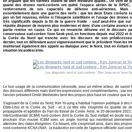
en arguant que les siennes étaient de bien meilleure qualité... Un vent de 
quand des drones nord-coréens ont quitté l'espace aérien de la RPDC, 
renforcement de ses capacités de défense anti-aériennes. Mais 
essentiellement dans une guerre des nerfs : que les deux Etats coréens se
pas un fait nouveau, même si l'imagerie satellitaire et l'usage des drones
très significatifs depuis la fin de la guerre froide - sauf peut-être que su
réputée disposer de moyens plus modernes et donc d'une certaine avance tec
partie remise en cause. Ce qui en revanche détonne est le discours par
conservateur sud-coréen Yoon Seok-yeol, en fonctions depuis mai 2022 et él
la Corée du Nord qui tranche avec les discours de son prédécesse
dernier, tout en défendant aussi vigoureusement que le président Yoon les in
maintenait également des appels au dialogue avec le Nord, tout en évitant de 
situation incandescente.
Les dirigeants nord et sud-coréens : Kim Jong-un et Yoon S
Le bon usage de la communication nécessite, pour un même acteur, de savoir fa
des discours différents mais dont les expressions sont complémentaires : par ex
l'ancien président Dmitri Medvedev tient des propos plus haut en couleur que le 
S'agissant de la Corée du Nord, Kim Yo-jong a habitué l'opinion publique à des 
Etats-Unis et la Corée du Sud - et à ce titre elle s'exprime ès qualité de di
propagande et agitation du Pari du travail de Corée. Ainsi, le 20 décembre 2022, a
intercontinental (ICBM) nord-coréen dont la Corée du Sud mettait en doute les p
prochain d'un nouvel ICBM avec un angle normal qui montrerait pleinemen
atteindre des cibles éloignées. Ce faisant, elle s'exprimait ainsi, dans des propos 
nord-coréenne KCNA
(NdA : la traduction est celle de l'agence officielle sud-c