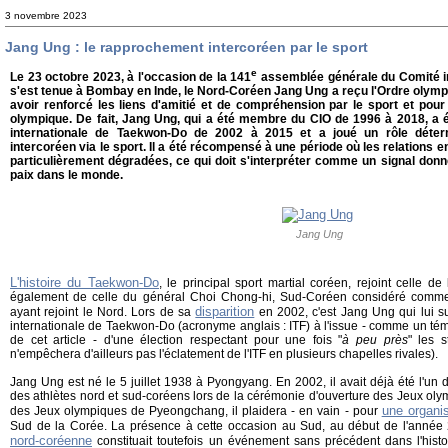
3 novembre 2023
Jang Ung : le rapprochement intercoréen par le sport
e
Le 23 octobre 2023, à l'occasion de la 141
assemblée générale du Comité in
s'est tenue à Bombay en Inde, le Nord-Coréen Jang Ung a reçu l'Ordre olympiq
avoir renforcé les liens d'amitié et de compréhension par le sport et po
olympique. De fait, Jang Ung, qui a été membre du CIO de 1996 à 2018, a 
internationale de Taekwon-Do de 2002 à 2015 et a joué un rôle déter
intercoréen via le sport. Il a été récompensé à une période où les relations 
particulièrement dégradées, ce qui doit s'interpréter comme un signal donn
paix dans le monde.
Jang Ung
L'histoire du Taekwon-Do
, le principal sport martial coréen, rejoint celle de
également de celle du général Choi Chong-hi, Sud-Coréen considéré comme l
disparition
ayant rejoint le Nord. Lors de sa
en 2002, c'est Jang Ung qui lui su
internationale de Taekwon-Do (acronyme anglais : ITF) à l'issue - comme un témoi
de cet article - d'une élection respectant pour une fois "
à peu près
" les 
n'empêchera d'ailleurs pas l'éclatement de l'ITF en plusieurs chapelles rivales).
Jang Ung est né le 5 juillet 1938 à Pyongyang. En 2002, il avait déjà été l'un
des athlètes nord et sud-coréens lors de la cérémonie d'ouverture des Jeux ol
une organis
des Jeux olympiques de Pyeongchang, il plaidera - en vain - pour
Sud de la Corée. La présence à cette occasion au Sud, au début de l'année
nord-coréenne
constituait toutefois un événement sans précédent dans l'histo