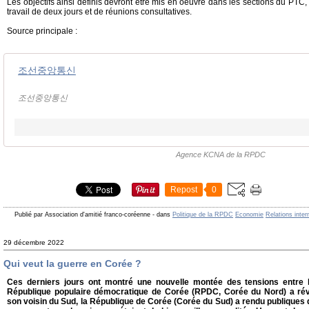
Les objectifs ainsi définis devront être mis en oeuvre dans les sections du PTC, 
travail de deux jours et de réunions consultatives.
Source principale :
조선중앙통신
조선중앙통신
Agence KCNA de la RPDC
Repost
0
Publié par Association d'amitié franco-coréenne
-
dans
Politique de la RPDC
Economie
Relations inter
29 décembre 2022
Qui veut la guerre en Corée ?
Ces derniers jours ont montré une nouvelle montée des tensions entre 
République populaire démocratique de Corée (RPDC, Corée du Nord) a révé
son voisin du Sud, la République de Corée (Corée du Sud) a rendu publiques 