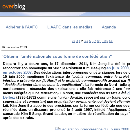
Adhérer à l'AAFC
L'AAFC dans les médias
Agenda
20
<<
<
1
3
4
5
6
7
8
9
10
>
>>
2
16 décembre 2023
"Obtenir l'unité nationale sous forme de confédération"
Disparu il y a douze ans, le 17 décembre 2011, Kim Jong-il a été le p
en juin 2000
rencontrer son homologue du Sud : le Président Kim Dae-jung
en octobre 2007
. Des déclarations intercoréennes ont été signées lors de
15 juin 2000 mentionne l'existence de "
points communs entre le projet
inférieure présenté par [le Nord] et le projet de commonwealth avancé par [
"
décidé d'orienter dans ce sens la réunification
". La formule du Nord - telle q
nord-coréens - nécessite des explications : elle fait référence à une "
co
d
moins intégrée qu'une fédération). En droit, une confédération d'Etats a été
Delbez
(1895-1972) comme une "
union durable, reposant sur un traité, con
souverains et comportant une organisation permanente, qui devient elle-mê
fait, Kim Jong-il a apporté des précisions sur la forme confédérale que dev
réunifiée dans un discours prononcé le 4 août 1997, intitulé "Appliquons
camarade Kim Il Sung, Grand Leader, en matière de réunification du pays"
après des extraits.