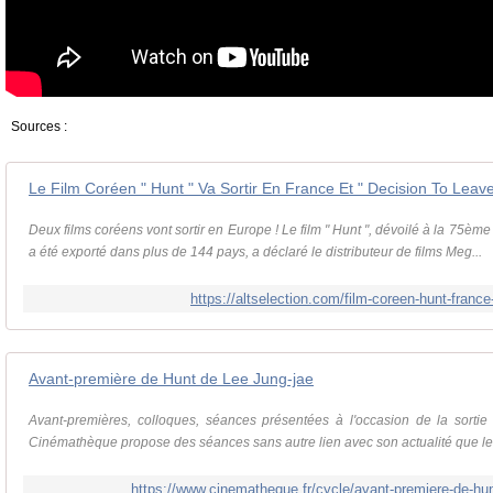
Sources :
Le Film Coréen " Hunt " Va Sortir En France Et " Decision To Leav
Deux films coréens vont sortir en Europe ! Le film " Hunt ", dévoilé à la 75èm
a été exporté dans plus de 144 pays, a déclaré le distributeur de films Meg...
https://altselection.com/film-coreen-hunt-france
Avant-première de Hunt de Lee Jung-jae
Avant-premières, colloques, séances présentées à l'occasion de la sortie d
Cinémathèque propose des séances sans autre lien avec son actualité que le 
https://www.cinematheque.fr/cycle/avant-premiere-de-hun