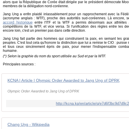
alors que la République de Corée était dirigée par le président démocrate Moo
membres de la délégation nord-coréenne.
Jang Ung a enfin plaidé inlassablement pour un rapprochement avec la Fédé
(acronyme anglais : WTF), proche des autorités sud-coréennes. Là encore, s
accord historique
entre l'ITF et la WTF a permis désormais aux athlètes aff
compétitions de la WTF, et vice versa. Si l'unification des règles entre les
encore loin, c'est un premier pas dans cette direction.
Jang Ung fait partie des hommes qui construisent la paix, en semant les gr
peuples. C'est tout cela qu'honore la distinction que lui a remise le CIO : puisse
et tous ceux sincèrement épris de paix, pour mener l'indispensable combat 
humaine.
(*) Selon la graphie du nom du sport utilisée au Sud et par la WTF.
Principales sources :
KCNA | Article | Olympic Order Awarded to Jang Ung of DPRK
Olympic Order Awarded to Jang Ung of DPRK
http://kcna.kp/en/article/q/e7d6f3bc9d7d
Chang Ung - Wikipedia