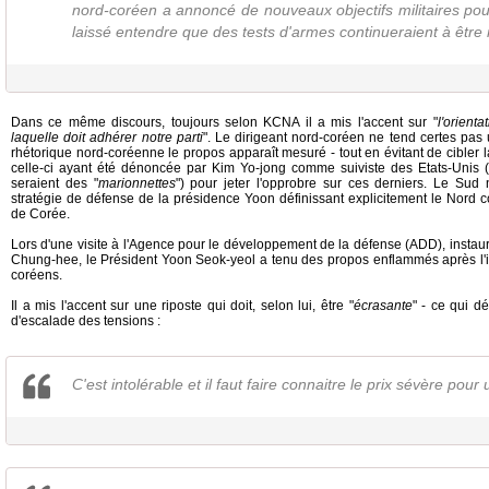
nord-coréen a annoncé de nouveaux objectifs militaires pour
laissé entendre que des tests d'armes continueraient à être 
Dans ce même discours, toujours selon KCNA il a mis l'accent sur "
l'orient
laquelle doit adhérer notre parti
". Le dirigeant nord-coréen ne tend certes pas 
rhétorique nord-coréenne le propos apparaît mesuré - tout en évitant de cible
celle-ci ayant été dénoncée par Kim Yo-jong comme suiviste des Etats-Unis (
seraient des "
marionnettes
") pour jeter l'opprobre sur ces derniers. Le Sud 
stratégie de défense de la présidence Yoon définissant explicitement le Nord
de Corée.
Lors d'une visite à l'Agence pour le développement de la défense (ADD), instau
Chung-hee, le Président Yoon Seok-yeol a tenu des propos enflammés après l'
coréens.
Il a mis l'accent sur une riposte qui doit, selon lui, être "
écrasante
" - ce qui d
d'escalade des tensions :
C'est intolérable et il faut faire connaitre le prix sévère pour