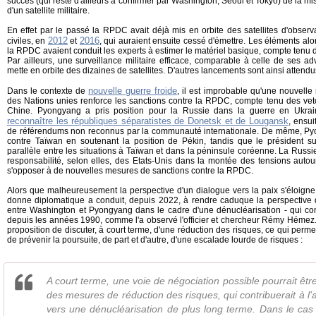
succès (qui reste d'ailleurs à confirmer par Washington, Séoul et Tokyo) de la mis
d'un satellite militaire.
En effet par le passé la RPDC avait déjà mis en orbite des satellites d'observa
2012
2016
civiles, en
et
, qui auraient ensuite cessé d'émettre. Les éléments alor
la RPDC avaient conduit les experts à estimer le matériel basique, compte tenu d
Par ailleurs, une surveillance militaire efficace, comparable à celle de ses 
mette en orbite des dizaines de satellites. D'autres lancements sont ainsi attendu
nouvelle guerre froide
Dans le contexte de
, il est improbable qu'une nouvelle
des Nations unies renforce les sanctions contre la RPDC, compte tenu des veto
Chine. Pyongyang a pris position pour la Russie dans la guerre en Ukrain
reconnaître les républiques séparatistes de Donetsk et de Lougansk
, ensui
de référendums non reconnus par la communauté internationale. De même, Pyo
contre Taïwan en soutenant la position de Pékin, tandis que le président s
parallèle entre les situations à Taïwan et dans la péninsule coréenne. La Russi
responsabilité, selon elles, des Etats-Unis dans la montée des tensions auto
s'opposer à de nouvelles mesures de sanctions contre la RPDC.
Alors que malheureusement la perspective d'un dialogue vers la paix s'éloigne
donne diplomatique a conduit, depuis 2022, à rendre caduque la perspective d
entre Washington et Pyongyang dans le cadre d'une dénucléarisation - qui cons
depuis les années 1990, comme l'a observé l'officier et chercheur Rémy Hémez.
proposition de discuter, à court terme, d'une réduction des risques, ce qui perme
de prévenir la poursuite, de part et d'autre, d'une escalade lourde de risques :
A court terme, une voie de négociation possible pourrait êtr
des mesures de réduction des risques, qui contribuerait à l
vers une dénucléarisation de plus long terme. Dans le cas