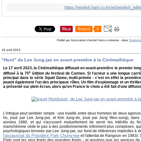
https://english.hani.co.kr/arti/english_edi
Repost
0
Publié par Association d'amitié franco-coréenne
-
dans
Relation
19 avril 2023
"Hunt" de Lee Jung-jae en avant-première à la Cinémathèque
Le 17 avril 2023, la Cinémathèque diffusait en avant-première le premier lo
e
diffusé à la 75
édition du festival de Cannes. Si l'acteur a une longue carri
principal dans la série
Squid Game
, multi-primée - c'est en effet la première 
jouant également l'un des principaux rôles. Un film d'espionnage et un thrill
a présenté sur plein écran, alors qu'en France le choix a été fait d'une diffu
L'intrigue peut sembler simple : une rivalité entre deux hommes de deux agenc
ho, joué par Lee Jung-jae, et Kim Jung-do, joué par Jung Woo-sung), dans 
années 1980, et qui s'accusent mutuellement de servir les intérêts du No
manichéisme cède le pas à des positionnements infiniment plus complexes, qui f
psychologiques brossés par Lee Jung-jae, sur fond de références implicites à 
l'assassinat du Président Park Chung-hee
et l'attentat de Rangoun en 1983). 
Etats sont les plus froids des monstres froids - et ajoutons que les services 