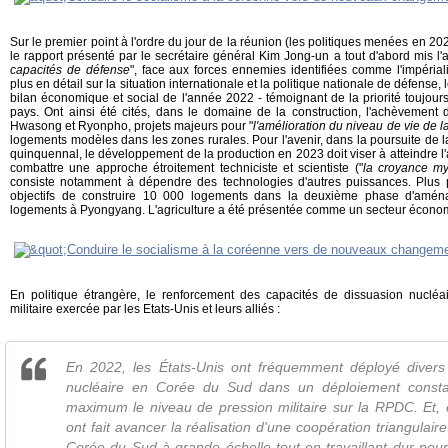
Sur le premier point à l'ordre du jour de la réunion (les politiques menées en 202
le rapport présenté par le secrétaire général Kim Jong-un a tout d'abord mis l'a
capacités de défense
", face aux forces ennemies identifiées comme l'impéria
plus en détail sur la situation internationale et la politique nationale de défense,
bilan économique et social de l'année 2022 - témoignant de la priorité toujo
pays. Ont ainsi été cités, dans le domaine de la construction, l'achèvemen
Hwasong et Ryonpho, projets majeurs pour "
l'amélioration du niveau de vie de l
logements modèles dans les zones rurales. Pour l'avenir, dans la poursuite de la
quinquennal, le développement de la production en 2023 doit viser à atteindre l'
combattre une approche étroitement techniciste et scientiste ("
la croyance my
consiste notamment à dépendre des technologies d'autres puissances. Plus p
objectifs de construire 10 000 logements dans la deuxième phase d'am
logements à Pyongyang. L'agriculture a été présentée comme un secteur économi
En politique étrangère, le renforcement des capacités de dissuasion nucléair
militaire exercée par les Etats-Unis et leurs alliés :
En 2022, les États-Unis ont fréquemment déployé diver
nucléaire en Corée du Sud dans un déploiement const
maximum le niveau de pression militaire sur la RPDC. Et,
ont fait avancer la réalisation d'une coopération triangulair
Corée du Sud à grande échelle tout en travaillant dur pou