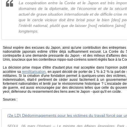
La coopération entre la Corée et le Japon est très impor
domaines de la diplomatie, de l’économie et de la sécurit
actuel de grave situation internationale et de difficile crise m
que le cercle vicieux doit être brisé pour le bien [des] 
l’intérêt national, plutôt que de laisser [nos] relations [ains
longtemps.
Séoul espère des excuses du Japon, ainsi qu'une contribution des entreprise
nationaliste japonais estime s'être déjà suffisamment excusé. La Corée d
contrepartie à une demande pressante du Japon - et des milieux d'affaires des
Unis, soucieux que les contentieux nippo-sud-coréens soient réglés face à la Co
La décision prise risque d'être d'autant plus mal acceptée dans l'opinion pu
remilitarisation
accélère sa
, en ayant décidé de porter de 1 % à 2 % la part d
militaires. Si la création d'une fondation permet à quelques-unes des victimes,
indemnisation, était-il pertinent de céder aussi facilement à un gouvernem
fortement nationalistes et tenté par le révisionnisme historique ? L'escalade des
de guerre, est aussi encouragée par des décisions telles que celle du gouv
yeol, défenseur du resserrement des liens avec le Japon - quoi qu'il en coûte.
Sources :
SEOUL, 06 mars (Yonhap) -- Le ministre des Affaires étrangères, Park J