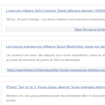
L'exercice militaire Ulchi Freedom Shield débutera demain | 
SEOUL, 20 août (Yonhap) -- Les forces militaires sud-coréennes et américaines
https://fr.yna.co.kr
Les futures manœuvres militaires Séoul-Washington visées par d
Les hackeurs ont mené "des attaques aux e-mails malveillants" contre du pe
au centre de simulation de guerre de Séoul et Washington.
[Photo] "Say no to S. Korea-Japan alliance! Scrap extended deterr
Members of a civic group picketed outside the presidential office in Seoul ahe
summit