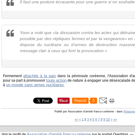
Il faut une posture écrasante pour une guerre si on souhaite 
Yoon a noté que «la dissuasion contre les actes qui détruise
possible par des répliques fermes et par la vengeance» en a
dispose du nucléaire ou d'armes de destruction massive
message clair à ceux qui font la provocation.»
attachée à la paix
Fermement
dans la péninsule coréenne, l'Association d'a
toute action
pour sa part à promouvoir
de nature à engager une désescalade des
un monde sans armes nucléaires
à
.
Repost
0
Publié par Association d'amitié franco-coréenne
-
dans
Relation
20
<<
<
1
3
4
5
6
7
8
9
10
>
>>
2
Association d'amitié franco-coréenne
Voir le profil de
sur le portail Overblog