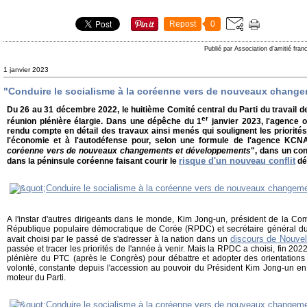
Repost
0
Publié par Association d'amitié fra
1 janvier 2023
"Conduire le socialisme à la coréenne vers de nouveaux chang
Du 26 au 31 décembre 2022, le huitième Comité central du Parti du travail 
er
réunion plénière élargie. Dans une dépêche du 1
janvier 2023, l'agence 
rendu compte en détail des travaux ainsi menés qui soulignent les priori
l'économie et à l'autodéfense pour, selon une formule de l'agence KCNA
coréenne vers de nouveaux changements et développements
", dans un co
risque d'un nouveau conflit
dans la péninsule coréenne faisant courir le
dé
A l'instar d'autres dirigeants dans le monde, Kim Jong-un, président de la Com
République populaire démocratique de Corée (RPDC) et secrétaire général du 
discours de Nouve
avait choisi par le passé de s'adresser à la nation dans un
passée et tracer les priorités de l'année à venir. Mais la RPDC a choisi, fin 202
plénière du PTC (après le Congrès) pour débattre et adopter des orientations 
volonté, constante depuis l'accession au pouvoir du Président Kim Jong-un en 
moteur du Parti.