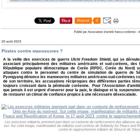
Repost
0
Publié par Association d'amitié franco-coréenne
-
d
20 août 2023
Pirates contre manoeuvres ?
A la veille des exercices de guerre
Ulchi Freedom Shield
, qui se déroul
associant principalement des militaires américains et sud-coréens, des h
République populaire démocratique de Corée (RPDC, Corée du Nord) so
attaques contre le personnel du centre de simulation de guerre de S
Pyongyang dénonce les manoeuvres militaires américano-sud-coréennes co
de son territoire, les accusations réciproques des différentes parties tém
toujours croissant dans la péninsule coréenne. Pour l'Association d'amit
que jamais il est urgent d'oeuvrer pour la paix, le dialogue et la suspensio
de restaurer un climat de confiance propice à une nécessaire désescalade.
Les exercices militaires prennent part dans un contexte de renforcement des alliances au
est. Sur cette image, manifestation de militants sud-coréens de Solidarity for Peace and Re
contre le rapprochement militaire de Séoul et de Toky