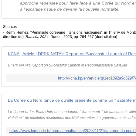
approche repensée pour faire face à une Corée du Nord en
à l'escalade risque de devenir la nouvelle normalité.
Sources :
- Rémy Hémez, "Péninsule coréenne : tensions nucléaires", in Thierry de Montb
direction de),
Ramsès 2024
, Dunod, 2023, pp. 264-267 (dont citation).
KCNA | Article | DPRK NATA's Report on Successful Launch of Rec
DPRK NATA's Report on Successful Launch of Reconnaissance Satellite
http://kcna.kp/en/article/q/1eb1892a9d329
Le Japon et les Etats-Unis ont condamné " fermement " ce lancement, affirm
violation " de multiples résolutions des Nations unies. Le gouvernement sud-co