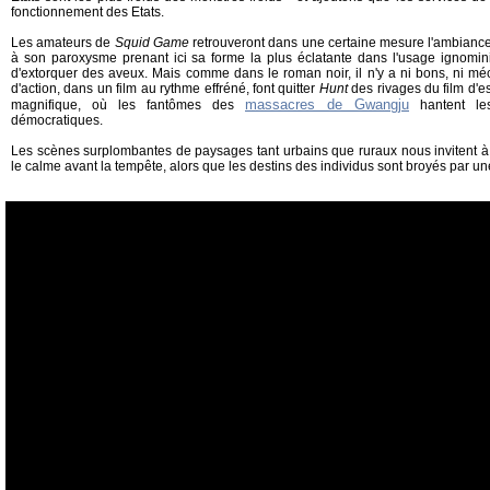
fonctionnement des Etats.
Les amateurs de
Squid Game
retrouveront dans une certaine mesure l'ambiance 
à son paroxysme prenant ici sa forme la plus éclatante dans l'usage ignomi
d'extorquer des aveux. Mais comme dans le roman noir, il n'y a ni bons, ni m
d'action, dans un film au rythme effréné, font quitter
Hunt
des rivages du film d'e
massacres de Gwangju
magnifique, où les fantômes des
hantent les
démocratiques.
Les scènes surplombantes de paysages tant urbains que ruraux nous invitent à 
le calme avant la tempête, alors que les destins des individus sont broyés par un