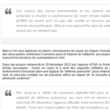
Les voyous des forces marionnettes et les experts ma
acharnés à mordre la performance de notre missile balisti
(ICBM) en disant qu'il n'a pas été certifié et reconnu p
rentrée atmosphérique. Mais je vois aujourd'hui que de sal
soucis qui ne méritent pas.
Mais si l'on veut apprécier en pleine connaissance de cause les risques d'escalade
des deux parties coréennes il convient aussi et d'abord de s'attacher aux propos
exercent les fonctions de commandant en chef.
Dans des propos retranscrits le 28 décembre 2022 par l'agence KCNA, le Prés
termes laconiques - l'essor en cours et à venir des capacités militaires du
renforcement s'inscrivait dans une logique de "
défense autonome
" (sous-entend
Sud, ne peut pas compter sur de puissants alliés) au regard de "
la nouvelle s
péninsule coréenne
" :
Kim Jong-un a "défini de nouveaux objectifs-clés pour le
capacité de défense autonome, qui sera mis en œuvre e
mercredi 28 décembre l'agence officielle nord-coréenne K
détails. Face aux responsables du Parti des travailleurs au 