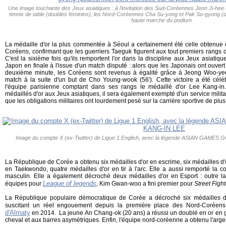
Une image touchante des Jeux asiatiques : à l'invitation des Sud-Coréennes Jeon Ji-hee e
tennis de table (doubles féminins), les Nord-Coréennes Cha Su-yong et Pak Su-gyong (
haute marche du podium
La médaille d'or la plus commentée à Séoul a certainement été celle obtenue e
Coréens, confirmant que les guerriers Taeguk figurent aux tout premiers rangs d
C'est la sixième fois qu'ils remportent l'or dans la discipline aux Jeux asiatiqu
Japon en finale à l'issue d'un match disputé : alors que les Japonais ont ouvert
deuxième minute, les Coréens sont revenus à égalité grâce à Jeong Woo-yeon
match à la suite d'un but de Cho Young-wook (56'). Cette victoire a été cél
l'équipe parisienne comptant dans ses rangs le médaillé d'or Lee Kang-
médaillés d'or aux Jeux asiatiques, il sera également exempté d'un service milita
que les obligations militaires ont lourdement pesé sur la carrière sportive de pl
Image du compte X (ex-Twitter) de Ligue 1 English, avec la légende ASIAN GA
La République de Corée a obtenu six médailles d'or en escrime, six médailles d'o
en Taekwondo, quatre médailles d'or en tir à l'arc. Elle a aussi remporté la 
masculin. Elle a également décroché deux médailles d'or en Esport : outre la 
League of legends
équipes pour
, Kim Gwan-woo a fini premier pour
Street Figh
La République populaire démocratique de Corée a décroché six médailles d'or
suscitant un réel engouement depuis la première place des Nord-Corée
d'Almaty
en 2014. La jeune An Chang-ok (20 ans) a réussi un doublé en or en g
cheval et aux barres asymétriques. Enfin, l'équipe nord-coréenne a obtenu l'argen