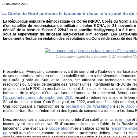
22 novembre 2023
La Corée du Nord annonce le lancement réussi d'un satellite de
La République populaire démocratique de Corée (RPDC, Corée du Nord) a an
d'un satellite de reconnaissance militaire : selon KCNA, le 21 novembre
décollé de la base de Sohae à 22h42 et le satellite Malligyeong-1 a été mi
sous la supervision du dirigeant nord-coréen Kim Jong-un. Les Etats-Unis
lancement effectué en violation des résolutions du Conseil de sécurité des 
Le lancement opéré dans la soirée du 21 novembre 20
Présenté par Pyongyang comme relevant de son droit à l'auto-défense face au
de ses ennemis, la mise en orbite du satellite militaire a été vivement dénoncée
de Corée (Corée du Sud) et le Japon, car utilisant une technologie de miss
résolutions du Conseil de sécurité des Nations unies interdisent la RPDC de rec
en amont par la RPDC du prochain lancement d'un satellite, ce qui avait entraîné 
habitants de la région d'Okinawa lors de l'annonce du lancement. Séoul a an
l'accord intercoréen de septembre 2018
, visant à réduire les tensions le lon
Séoul du conservateur Yoon Seok-yeol, en 2022, avait toutefois déjà entraîné,
déclaration de Washington
le Japon
Unis (conduisant à l'adoption de la
) et
relations Nord-Sud et l'interruption des lignes de communication entre les deux E
en mai
Deux précédentes tentatives de mise sur orbite d'un satellite militaire,
et
fusées ayant explosé en vol. Si d'aucuns estiment que l'aide de la Russie au
coopération
rencontre entr
lancement, une éventuelle
mise en place après la
un
serait trop récente, comme l'a observé le professeur Jeffrey Lewis du Middle