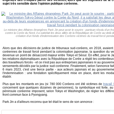
engendré des critiques parmi des victimes, alors que les stigmates de la c
sujet très sensible dans l'opinion publique coréenne.
Le ministre des Affaires étrangères Park Jin peut avoir le sourire : partisan résolu d'un 
contre la Corée du Nord, il a satisfait les deux alliés de la République de Corée au-delà
création d'un fonds d'indemnisation des Coréens victimes du travail forcé pendan
Alors que des décisions de justice de tribunaux sud-coréens, en 2018, avaient 
coréennes de travail forcé pendant la colonisation japonaise, la question du 
devenue un point de désaccord majeur entre Tokyo et Séoul. En effet, pour le Ja
les relations diplomatiques avec la République de Corée a réglé les contentieux 
des travailleurs forcés - et ce n'est pas aux entreprises japonaises ni au gouve
versements décidés par la justice sud-coréenne. Finalement, selon l'annonce faite
6 mars 2023, c'est une tierce partie - aux acteurs japonais et au gouvernem
l'indemnisation : une fondation spécifiquement mise en place, dont les moda
établir.
travail
Plus que les montants en jeu (si 780 000 Coréens ont été victimes de
concernent que quelques dizaines de personnes), la symbolique est forte, a
péninsule coréenne imposent, selon Tokyo et Washington, de régler les différe
front commun face à Pyongyang.
Park Jin a d'ailleurs reconnu que tel était le sens de son annonce :