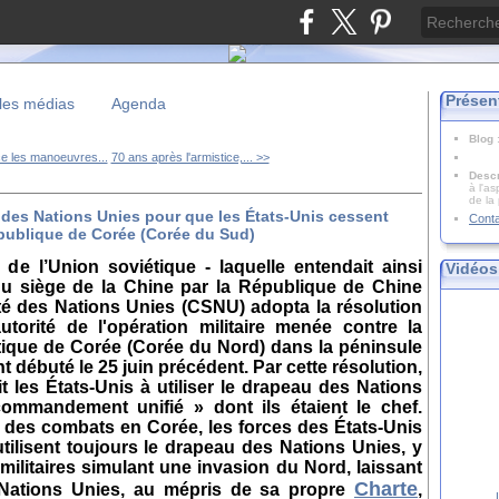
Présen
les médias
Agenda
Blog
 les manoeuvres...
70 ans après l'armistice,... >>
Descr
à l'as
de la
l des Nations Unies pour que les États-Unis cessent
Cont
épublique de Corée (Corée du Sud)
 de l’Union soviétique - laquelle entendait ainsi
Vidéos
 du siège de la Chine par la République de Chine
ité des Nations Unies (CSNU) adopta la résolution
utorité de l'opération militaire menée contre la
ique de Corée (Corée du Nord) dans la péninsule
 débuté le 25 juin précédent. Par cette résolution,
it les États-Unis à utiliser le drapeau des Nations
ommandement unifié » dont ils étaient le chef.
n des combats en Corée, les forces des États-Unis
ilisent toujours le drapeau des Nations Unies, y
ilitaires simulant une invasion du Nord, laissant
Charte
 Nations Unies,
au mépris de sa propre
,