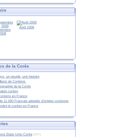
irs
Août 2006
tembre
2008
os de la Corée
ys, un peuple, une histoire
llions de Coréens
ographie de la Corée
habet coréen
Coréens en France
de 11.000 Français adoptés d'origine coréenne
ndre le coréen en France
ries
ions Etats-Unis-Corée
(357)