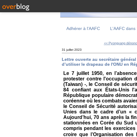
Adhérer à l'AAFC
L'AAFC dans 
<< Pyongyang dénonce
31 juillet 2023
Lettre ouverte au secrétaire généra
d’utiliser le drapeau de l'ONU en R
Le 7 juillet 1950, en l’absence
protester contre l'occupation
(Taiwan) -, le Conseil de sécur
84 confiant aux États-Unis l'a
République populaire démocrat
coréenne où les combats avaient
le Conseil de Sécurité autorisa
Unies dans le cadre d’un « c
Aujourd’hui, 70 ans après la fi
stationnées en Corée du Sud ut
compris pendant les exercices m
croire que l’Organisation des