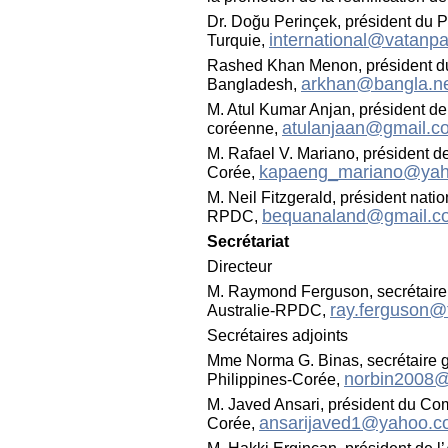
Dr. Doğu Perinçek, président du Pa
international@vatanpart
Turquie,
Rashed Khan Menon, président du c
arkhan@bangla.n
Bangladesh,
M. Atul Kumar Anjan, président de
atulanjaan@gmail.c
coréenne,
M. Rafael V. Mariano, président de 
kapaeng_mariano@ya
Corée,
M. Neil Fitzgerald, président nation
bequanaland@gmail.c
RPDC,
Secrétariat
Directeur
M. Raymond Ferguson, secrétaire gé
ray.ferguson@
Australie-RPDC,
Secrétaires adjoints
Mme Norma G. Binas, secrétaire gé
norbin2008
Philippines-Corée,
M. Javed Ansari, président du Comit
ansarijaved1@yahoo.
Corée,