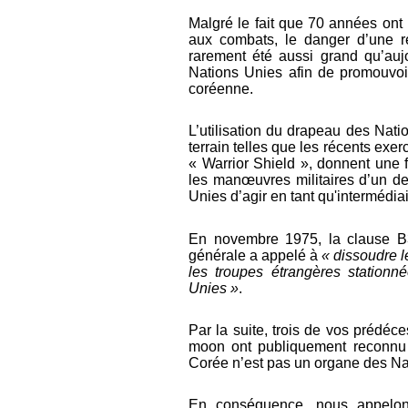
Malgré le fait que 70 années ont 
aux combats, le danger d’une re
rarement été aussi grand qu’aujo
Nations Unies afin de promouvoi
coréenne.
L’utilisation du drapeau des Nat
terrain telles que les récents exe
« Warrior Shield », donnent une
les manœuvres militaires d’un des
Unies d’agir en tant qu'intermédia
En novembre 1975, la clause 
générale a appelé à
« dissoudre l
les troupes étrangères station
Unies »
.
Par la suite, trois de vos prédéc
moon
ont publiquement reconn
Corée n’est pas un organe de
s
N
En conséquence, nous appelon