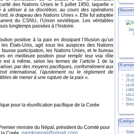
curité des Nations Unies
le 5 juillet 1950, laquelle
«
é
à
utiliser
à
sa discr
é
tion, au cours des op
é
rations
Souven
ord, le drapeau des Nations Unies »
.
Elle fut
adopté
e
nent du CSNU, l'Union soviétique. Les véritables
puis longtemps passées à l’histoire.
Sep
ution positive à la paix en dissipant l’illusion qu’un
e les
É
tats
-Unis, agit sous les auspices des Nations
fausse participation, les Nations Unies, et le bureau
rs en meilleure position pour remplir leur vrai rôle
le est à même, selon les termes de l’article 1 de la
A prop
éaliser, par des moyens pacifiques, conformément aux
roit international, l'ajustement ou le règlement de
Un pa
tibles de mener à une rupture de la paix ».
78 mi
La gé
L'alp
Les 
Plus 
Appre
ique pour la réunification pacifique de la Corée
Catégo
emier ministre du Népal, président du Comité pour
Relat
gamknepal@gmail.com
e la Corée,