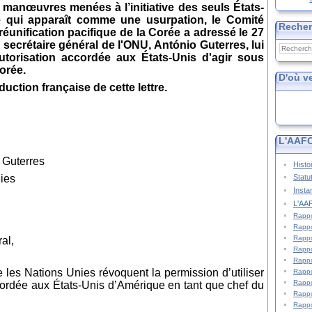
 manœuvres menées à l’initiative des seuls États-
e qui apparaît comme une usurpation, le Comité
Reche
réunification pacifique de la Corée a adressé le 27
au secrétaire général de l'ONU,
António Guterres, lui
utorisation accordée aux
États-Unis d'agir sous
orée.
D'où v
uction française de cette lettre.
L'AAFC
 Guterres
Histo
Statu
nies
Insta
L'AAF
Rappo
Rappo
Rappo
al,
Rappo
Rappo
es Nations Unies révoquent la permission d’utiliser
Rappo
Rappo
ordée aux États-Unis d’Amérique en tant que chef du
Rappo
Rappo