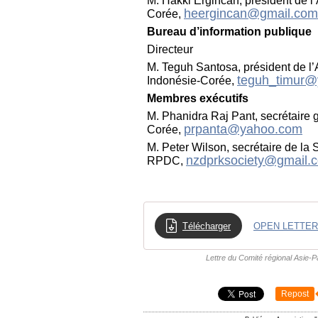
M. Hakki Ergincan, président de l’
heergincan@gmail.com
Corée,
Bureau d’information publique
Directeur
M. Teguh Santosa, président de l’A
teguh_timur
Indonésie-Corée,
Membres exécutifs
M. Phanidra Raj Pant, secrétaire g
prpanta@yahoo.com
Corée,
M. Peter Wilson, secrétaire de la
nzdprksociety@gmail.
RPDC,
Télécharger
Lettre du Comité régional Asie-Pa
Repost