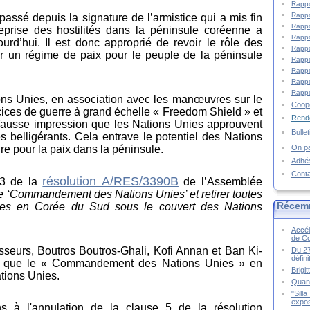
Rappo
Rappo
passé depuis la signature de l’armistice qui a mis fin
Rappo
prise des hostilités dans la péninsule coréenne a
Rappo
urd’hui. Il est donc approprié de revoir le rôle des
Rappo
r un régime de paix pour le peuple de la péninsule
Rappo
Rappo
Rappo
Rappo
ions Unies, en association avec les manœuvres sur le
Coopé
rcices de guerre à grand échelle « Freedom Shield » et
Rende
 fausse impression que les Nations Unies approuvent
Bulle
 belligérants. Cela entrave le potentiel des Nations
On pa
ire pour la paix dans la péninsule.
Adhé
Cont
résolution A/RES/3390B
B3 de la
de l’Assemblée
e ‘Commandement des Nations Unies’ et retirer toutes
Récem
nées en Corée du Sud sous le couvert des Nations
Accél
de C
esseurs, Boutros Boutros-Ghali, Kofi Annan et Ban Ki-
Du 27
défin
u que le « Commandement des Nations Unies » en
Brigi
a
t
ions Unies.
Quand
"Sill
expos
s à l'annulation de la clause 5 de
l
a
r
ésolution