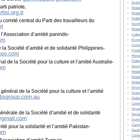
Activ
rti patriote,
Relat
isi.org.tr
Relat
Polit
omité central du Parti des travailleurs du
Socié
et
Relat
 l’Association d’amitié panindo-
Cultu
om
Econ
Corée
la Société d’amitié et de solidarité Philippines-
Footb
hoo.com
Histo
Polit
al de la Société pour la culture et l’amitié Australie-
Sport
om
Relat
Relat
Relat
Envi
néral de la Société pour la culture et l’amitié
Scie
tisgroup.com.au
Solida
Ciné
Voya
nérale de la Société d’amitié et de solidarité
Socia
@gmail.com
Guer
Camp
é pour la solidarité et l’amitié Pakistan-
Nauf
com
Corée