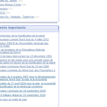
age du "Sewol"
(20)
ions Afrique-Corée
(18)
tecture
(17)
RECO
(12)
won-Do - Hapkido - Taekkyon
(12)
nts importants
principes de la réunification de la patrie
niqué conjoint Nord-Sud du 4 juillet 1972
ution 3390 B de l'Assemblée générale des
ns Unies
t de fondation de la République fédérale
ratique du Koryo
d de base intercoréen du 13 décembre 1991
amme en dix points pour une grande union de
la nation en faveur de la réunification de la patrie
ration commune Nord-Sud du 15 juin 2000
ration conjointe du 4ème tour des Pourparlers à
ration du 4 octobre 2007 pour le développement
apports Nord-Sud, la paix et la prospérité
ration du 27 avril 2018 pour la paix, la prospérité
 réunification de la péninsule coréenne
aration commune du 19 septembre 2018
d militaire global du 19 septembre 2018
ion pour un traité de paix