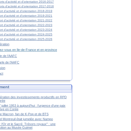
rts d'activité et d'orientation 2016-2017
rts d'activité et d'orientation 2017-2018
rt d'activité et d'orientation 2018-2019
rt d'activité et d'orientation 2019-2021
rt d'activité et d'orientation 2021-2022
rt d'activité et d'orientation 2022-2023
rt d'activité et d'orientation 2023-2024
rt d'activité et d'orientation 2024-2025
rt d'activité et d'orientation 2025-2026
ration
z-vous en Ile-de-France et en province
tin de l'AAFC
rle de l'AAFC
sion
act
ment
ération des investissements productifs en RPD
orée
 juillet 1953 à aujourd’hui : l’urgence d’une paix
itive en Corée
tte Macron, fan de K-Pop et de BTS
 Montreuil était jumelée avec Nampo
a : l'Or et le Sacré. Trésors royaux" : une
ition au Musée Guimet