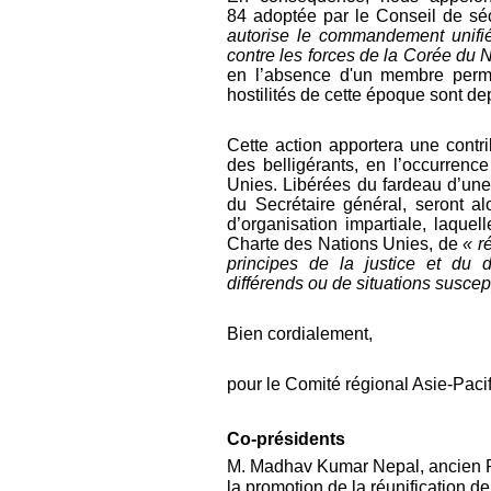
84
adoptée par le
C
onseil
de sé
autorise le commandement unifi
contre
les
forces de la Cor
é
e du N
en l’
absence d'un membre perma
hostilités de cette époque
sont de
Cette action apportera une contrib
des belligérants, en l’occurrenc
Unies. Libérées du fardeau d’une 
du Secrétaire général, seront alo
d’organisation impartiale,
laquel
Charte des Nations Unies, de
« r
principes de la justice et du d
différends ou de situations suscep
Bien cordialement,
pour le Comité régional Asie-Pacif
Co-présidents
M. Madhav Kumar Nepal, ancien Pr
la promotion de la réunification d