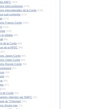
ités AAFC
(353)
ions intercoréennes
(278)
ions internationales de la Corée
(238)
ique sud-coréenne
(212)
té
(173)
ions France-Corée
(160)
re
(140)
omie
(120)
 et médias
(95)
all
(89)
ire de la Corée
(89)
ique de la RPDC
(88)
(87)
ions Japon-Corée
(80)
ions Chine-Corée
(60)
ions Russie-Corée
(58)
ronnement
(57)
nces
(50)
rité
(49)
ma
(46)
ges
(37)
l
(35)
re de Corée
(34)
agnes relayées par l'AAFC
(31)
rage du "Cheonan"
(26)
ns d'outre mer
(21)