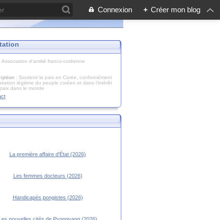
Connexion
+
Créer mon blog
tation
: Association d'amitié franco-coréenne
iption
: Soutenir la paix en Corée, conformément
piration légitime du peuple coréen et dans l’intérêt
 paix dans le monde
act
La première affaire d'État (2026)
Les femmes docteurs (2026)
Handicapés pongistes (2026)
Les nouvelles cités de Pyongyang (2026)