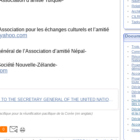
Association d’amitié Turquie-
Naufr
Relat
Archi
CIL
Taek
ssociation pour les échanges culturels et l’amitié
@yahoo.com
Docume
Trois 
énéral de l’Association d’amitié Népal-
Commu
Résol
Natio
 Société Nouvelle-Zélande-
Proje
démoc
com
Accor
Progr
toute 
Décla
Décla
six
OPEN LETTER TO THE SECRETARY GENERAL OF THE UNITED NATIONS
Décla
des r
Décla
et la
cifique pour la réunification pacifique de la Corée (en anglais)
Décl
Accor
0
Pétit