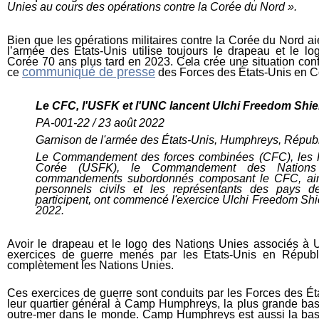
Unies au cours des opérations contre la Corée du Nord ».
Bien que les opérations militaires contre la Corée du Nord aien
l’armée des
États-Unis
utilise toujours le drapeau et le 
Corée 70 ans plus tard en 2023. Cela crée une situation co
communiqué de presse
ce
des Forces des États-Unis en C
Le CFC, l'USFK et l'UNC lancent Ulchi Freedom Shie
PA-001-22 / 23 août 2022
Gar
nison
de l'armée
des
États-Unis
, Humphreys, Républ
Le
Commandement des forces combinées (CFC),
les
Corée (USFK),
le
Commandement des Nation
commandements
subordonnés
composant le
CFC, ain
personnels
civils et les représentants des
pays
d
participent
,
ont
commencé l'exercice Ulchi Freedom Shie
2022
.
A
voir le drapeau et le logo des Nations Unies associés à 
exercices de guerre menés par
les
États-Unis
en Républ
complètement les Nations Unies.
C
es exercices de guerre sont conduits par les Forces des
Ét
leur quartier général à Camp Humphreys, la plus grande bas
outre-mer dans le monde. Camp Humphreys est aussi la bas