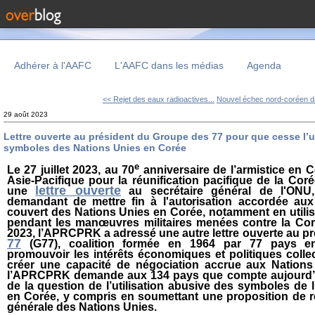
Adhérer à l'AAFC
L'AAFC dans les médias
Agenda
<< Rejet des eaux radioactives...
Nouvel échec nord-coréen da
29 août 2023
Lettre ouverte au président du Groupe des 77 pour que cesse l’u
symboles des Nations Unies en Corée
e
Le 27 juillet 2023,
au 70
anniversaire de l’armistice en 
Asie-Pacifique pour la réunification pacifique de la Co
lettre ouverte
une
au secrétaire général de l'ONU,
demandant de mettre fin à l'autorisation accordée aux
couvert des Nations Unies en Corée, notamment en utilis
pendant les manœuvres militaires menées contre la Co
2023, l’APRCPRK a adressé une autre lettre ouverte au p
77
(G77),
coalition formée en 1964 par 77 pays e
promouvoir les intérêts économiques et politiques colle
créer une capacité de négociation accrue aux Nations U
l’APRCPRK demande aux 134 pays que compte aujourd’
de la question de l’utilisation abusive des symboles de
en Corée,
y compris en soumettant une proposition de r
générale des Nations Unies.