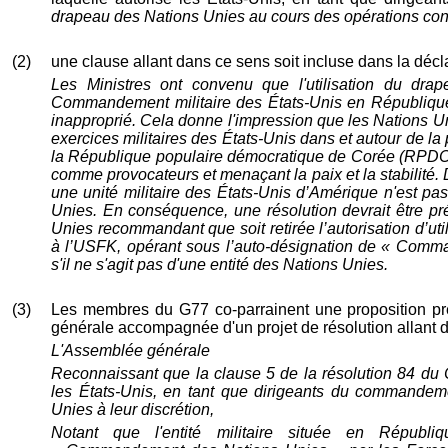
drapeau des Nations Unies au cours des opérations con
(2)
une clause allant dans ce sens soit incluse dans la décl
Les Ministres ont convenu que l'utilisation du dr
Commandement militaire des États-Unis en Républiq
inapproprié. Cela donne l'impression que les
Nations U
exercices militaires
des
États-Unis
dans et
autour
de la 
la République populaire démocratique de Corée (RPDC)
comme provocat
eurs et
mena
çant
la paix et la stabilité
une unité militaire
des
États-Unis
d’Amérique
n'est pa
Unies. En conséquence, une résolution devrait être p
Unies recommandant que
soit retirée l’autorisation d’uti
à l’USFK
, opérant sous l’auto-désignation de « Co
s'il ne s'agit pas d'une entité des Nations Unies.
(3)
Les membres du G77 co-parrainent une proposition pr
générale accompagnée d'un projet de résolution allant 
L'Assemblée générale
Reconnaissant que la clause 5 de la résolution 84 du C
les États-Unis, en tant que dirigeants du commandemen
Unies à leur discrétion,
Notant que l'entité militaire située en Républ