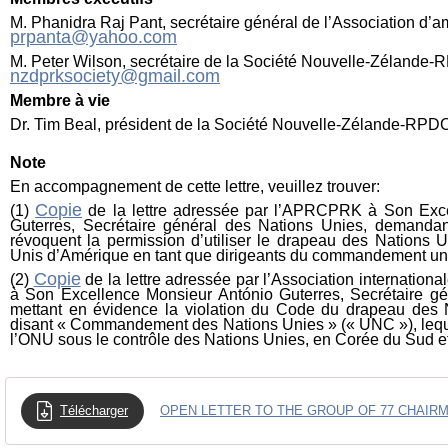
M. Phanidra Raj Pant, secrétaire général de l’Association d’a
prpanta@yahoo.com
M. Peter Wilson, secrétaire de la Société Nouvelle-Zélande-
nzdprksociety@gmail.com
Membre à vie
Dr. Tim Beal, président
de la Société Nouvelle-Zélande-RPD
Note
En accompagnement de cette lettre, veuillez trouver:
Copie
(1)
de la lettre adressée par l’APRCPRK à Son Exc
Guterres
, Secrétaire général des Nations Unies, demanda
révoquent la permission d’utiliser le drapeau des Nations
Unis
d’Amérique en tant que dirigeants du commandement un
Copie
(2)
de la lettre adressée par l’Association internationa
à Son Excellence
Monsieur António Guterres
, Secrétaire g
mettant en évidence la violation du Code du drapeau des N
disant « Commandement des Nations Unies » (« UNC »), leque
l’ONU sous le contrôle des Nations Unies, en Corée du Sud e
Télécharger
OPEN LETTER TO THE GROUP OF 77 CHAIR