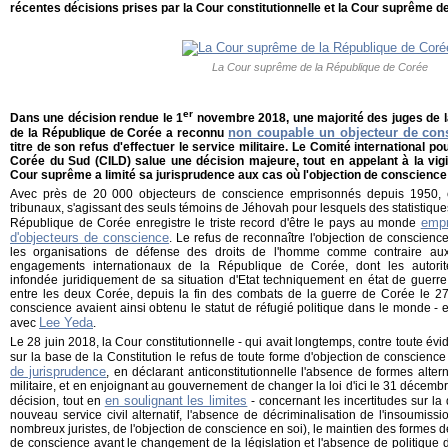
récentes décisions prises par la Cour constitutionnelle et la Cour suprême d
La Cour suprême de la République de Corée
er
Dans une décision rendue le 1
novembre 2018, une majorité des juges de la
non coupable un objecteur de con
de la République de Corée a reconnu
titre de son refus d'effectuer le service militaire. Le Comité international p
Corée du Sud (CILD) salue une décision majeure, tout en appelant à la vigi
Cour suprême a limité sa jurisprudence aux cas où l'objection de conscience
Avec près de 20 000 objecteurs de conscience emprisonnés depuis 1950, 
tribunaux, s'agissant des seuls témoins de Jéhovah pour lesquels des statistique
empr
République de Corée enregistre le triste record d'être le pays au monde
d'objecteurs de conscience
. Le refus de reconnaître l'objection de conscienc
les organisations de défense des droits de l'homme comme contraire aux
engagements internationaux de la République de Corée, dont les autorité
infondée juridiquement de sa situation d'Etat techniquement en état de guerre 
entre les deux Corée, depuis la fin des combats de la guerre de Corée le 27 
conscience avaient ainsi obtenu le statut de réfugié politique dans le monde - 
Lee Yeda
avec
.
Le 28 juin 2018, la Cour constitutionnelle - qui avait longtemps, contre toute évid
sur la base de la Constitution le refus de toute forme d'objection de conscienc
de jurisprudence
, en déclarant anticonstitutionnelle l'absence de formes altern
militaire, et en enjoignant au gouvernement de changer la loi d'ici le 31 décemb
en soulignant les limites
décision, tout en
- concernant les incertitudes sur la 
nouveau service civil alternatif, l'absence de décriminalisation de l'insoumiss
nombreux juristes, de l'objection de conscience en soi), le maintien des formes d
de conscience avant le changement de la législation et l'absence de politique de