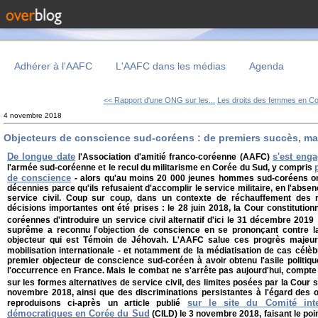
Adhérer à l'AAFC
L'AAFC dans les médias
Agenda
<< Rapport d'une ONG sur les...
Les droits des femmes en Co
4 novembre 2018
Objecteurs de conscience sud-coréens : de premiers succès, mai
De longue date
s'est eng
l'Association d'amitié franco-coréenne (AAFC)
l'armée sud-coréenne et le recul du militarisme en Corée du Sud, y compris
de conscience
- alors qu'au moins 20 000 jeunes hommes sud-coréens on
décennies parce qu'ils refusaient d'accomplir le service militaire, en l'abse
service civil. Coup sur coup, dans un contexte de réchauffement des r
décisions importantes ont été prises : le 28 juin 2018, la Cour constitutionn
coréennes d'introduire un service civil alternatif d'ici le 31 décembre 2019 ;
suprême a reconnu l'objection de conscience en se prononçant contre l
objecteur qui est Témoin de Jéhovah. L'AAFC salue ces progrès majeurs,
mobilisation internationale - et notamment de la médiatisation de cas cél
premier objecteur de conscience sud-coréen à avoir obtenu l'asile politiqu
l'occurrence en France. Mais le combat ne s'arrête pas aujourd'hui, compte
sur les formes alternatives de service civil, des limites posées par la Cour
novembre 2018, ainsi que des discriminations persistantes à l'égard des 
sur le site du Comité inte
reproduisons ci-après un article publié
démocratiques en Corée du Sud
(CILD) le 3 novembre 2018, faisant le point