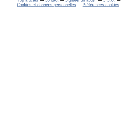
Top articles
Contact
Signaler un abus
C.G.U.
Cookies et données personnelles
Préférences cookies