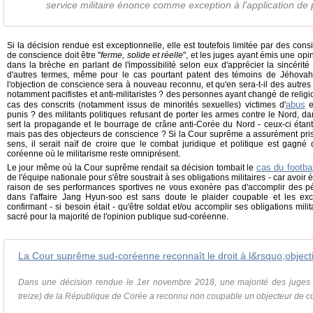
service militaire énonce comme exception à l'application de 
Si la décision rendue est exceptionnelle, elle est toutefois limitée par des cons
de conscience doit être "
ferme, solide et réelle
", et les juges ayant émis une opi
dans la brèche en parlant de l'impossibilité selon eux d'apprécier la sincérité
d'autres termes, même pour le cas pourtant patent des témoins de Jéhovah, 
l'objection de conscience sera à nouveau reconnu, et qu'en sera-t-il des autres
notamment pacifistes et anti-militaristes ? des personnes ayant changé de reli
abus
cas des conscrits (notamment issus de minorités sexuelles) victimes d'
e
punis ? des militants politiques refusant de porter les armes contre le Nord, da
sert la propagande et le bourrage de crâne anti-Corée du Nord - ceux-ci étant
mais pas des objecteurs de conscience ? Si la Cour suprême a assurément pris
sens, il serait naïf de croire que le combat juridique et politique est gagné
coréenne où le militarisme reste omniprésent.
cas du footba
Le jour même où la Cour suprême rendait sa décision tombait le
de l'équipe nationale pour s'être soustrait à ses obligations militaires - car avoir
raison de ses performances sportives ne vous exonère pas d'accomplir des pério
dans l'affaire Jang Hyun-soo est sans doute le plaider coupable et les exc
confirmant - si besoin était - qu'être soldat et/ou accomplir ses obligations mili
sacré pour la majorité de l'opinion publique sud-coréenne.
Dans une décision rendue le 1er novembre 2018, une majorité des juges 
treize) de la République de Corée a reconnu non coupable un objecteur de co