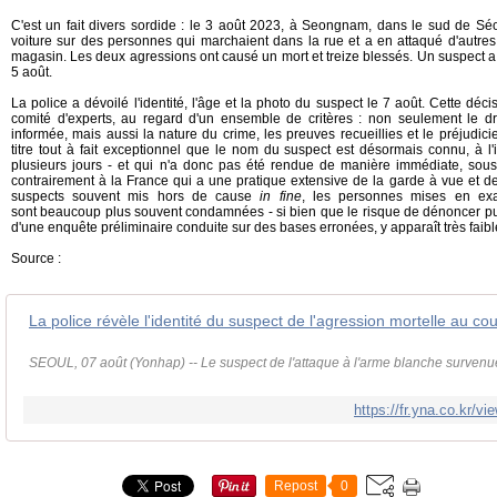
C'est un fait divers sordide : le 3 août 2023, à Seongnam, dans le sud de 
voiture sur des personnes qui marchaient dans la rue et a en attaqué d'autr
magasin. Les deux agressions ont causé un mort et treize blessés. Un suspect a é
5 août.
La police a dévoilé l'identité, l'âge et la photo du suspect le 7 août. Cette déci
comité d'experts, au regard d'un ensemble de critères : non seulement le droi
informée, mais aussi la nature du crime, les preuves recueillies et le préjudici
titre tout à fait exceptionnel que le nom du suspect est désormais connu, à l
plusieurs jours - et qui n'a donc pas été rendue de manière immédiate, sous l'
contrairement à la France qui a une pratique extensive de la garde à vue et de
suspects souvent mis hors de cause
in fine
, les personnes mises en e
sont beaucoup plus souvent condamnées - si bien que le risque de dénoncer pub
d'une enquête préliminaire conduite sur des bases erronées, y apparaît très faibl
Source :
SEOUL, 07 août (Yonhap) -- Le suspect de l'attaque à l'arme blanche survenue
https://fr.yna.co.kr
Repost
0