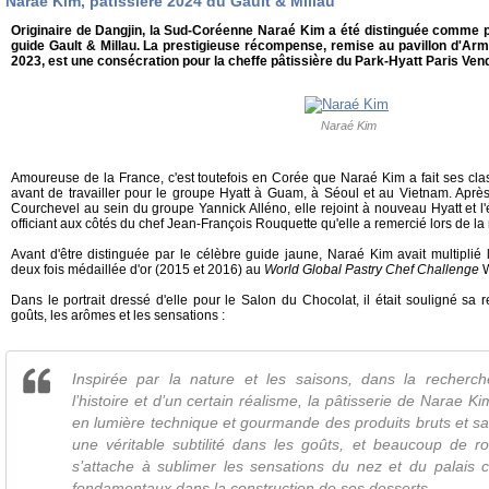
Naraé Kim, pâtissière 2024 du Gault & Millau
Originaire de Dangjin, la Sud-Coréenne Naraé Kim a été distinguée comme pâ
guide Gault & Millau. La prestigieuse récompense, remise au pavillon d'Arm
2023, est une consécration pour la cheffe pâtissière du Park-Hyatt Paris Ve
Naraé Kim
Amoureuse de la France, c'est toutefois en Corée que Naraé Kim a fait ses class
avant de travailler pour le groupe Hyatt à Guam, à Séoul et au Vietnam. Aprè
Courchevel au sein du groupe Yannick Alléno, elle rejoint à nouveau Hyatt et 
officiant aux côtés du chef Jean-François Rouquette qu'elle a remercié lors de 
Avant d'être distinguée par le célèbre guide jaune, Naraé Kim avait multiplié 
deux fois médaillée d'or (2015 et 2016) au
World Global Pastry Chef Challenge
Dans le portrait dressé d'elle pour le Salon du Chocolat, il était souligné sa 
goûts, les arômes et les sensations :
Inspirée par la nature et les saisons, dans la recherc
l’histoire et d’un certain réalisme, la pâtisserie de Narae 
en lumière technique et gourmande des produits bruts et sain
une véritable subtilité dans les goûts, et beaucoup de ro
s’attache à sublimer les sensations du nez et du palais 
fondamentaux dans la construction de ses desserts.