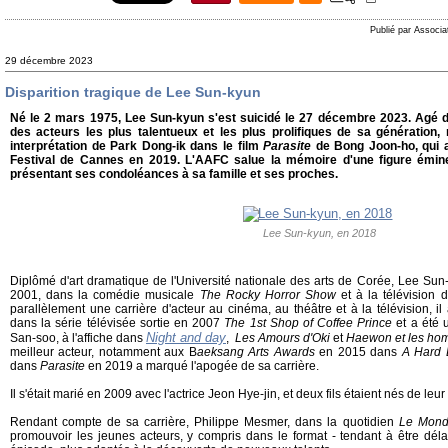
Publié par Associa
29 décembre 2023
Disparition tragique de Lee Sun-kyun
Né le 2 mars 1975, Lee Sun-kyun s'est suicidé le 27 décembre 2023. Agé de 
des acteurs les plus talentueux et les plus prolifiques de sa génératio
interprétation de Park Dong-ik dans le film
Parasite
de Bong Joon-ho, qui a
Festival de Cannes en 2019. L'AAFC salue la mémoire d'une figure émin
présentant ses condoléances à sa famille et ses proches.
Lee Sun-kyun, en 2018
Diplômé d'art dramatique de l'Université nationale des arts de Corée, Lee Su
2001, dans la comédie musicale
The Rocky Horror Show
et à la télévision 
parallèlement une carrière d'acteur au cinéma, au théâtre et à la télévision, i
dans la série télévisée sortie en 2007
The 1st Shop of Coffee Prince
et a été 
Night and day
San-soo, à l'affiche dans
,
Les Amours d'Oki
et
Haewon et les h
meilleur acteur, notamment aux B
aeksang Arts Awards
en 2015 dans
A Hard 
dans
Parasite
en 2019 a marqué l'apogée de sa carrière.
Il s'était marié en 2009 avec l'actrice Jeon Hye-jin, et deux fils étaient nés de le
Rendant compte de sa carrière, Philippe Mesmer, dans la quotidien
Le Mon
promouvoir les jeunes acteurs, y compris dans le format - tendant à être déla