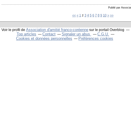
Publié par Associa
<<
<
1
3
4
5
6
7
8
9
10
>
>>
2
Association d'amitié franco-coréenne
Voir le profil de
sur le portail Overblog
Top articles
Contact
Signaler un abus
C.G.U.
Cookies et données personnelles
Préférences cookies