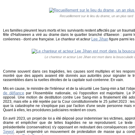
Recueillement sur le lieu du drame, un an plus tard
Les familles pleurent leurs morts et les survivants restent affectés par un trauma
fête d'Halloween a viré au drame dans le quartier branché d'Itaewon : parmi l
Lee Jihan
coréennes - dont une française. Le chanteur et acteur
figure parmi les
Le chanteur et acteur Lee Jihan est mort dans la bousculade 
Comme souvent dans ces tragédies, les causes sont multiples et les respons
montré que des appels avaient été donnés aux autorités pour signaler le 
rassemblées dans la ruelles étroites de la capitale sud-coréenne. En vain.
Mis en cause, le ministre de l'intérieur et de la sécurité Lee Sang-min a fait l'ob
de défiance
par l'Assemblée nationale, où l'opposition est majoritaire. Le 
opposé. Une motion de destitution contre Lee Sang-min a finalement été adop
2023, mais elle a été rejetée par la Cour constitutionnelle le 25 juillet 2023 : le
que la catastrophe ne s'explique pas par l'action d'une seule personne mais r
Quant à elles, les procédures judiciaires restent en cours.
En avril 2023, un projet de loi a été déposé pour indemniser les victimes, appro
drame et empêcher que de telles tragédies ne se reproduisent. Le texte n
présidentielle (conservatrice) s'y opposant en redoutant des conséquences co
Sewol
, ayant engendré un mouvement de protestation de masse qui a cond