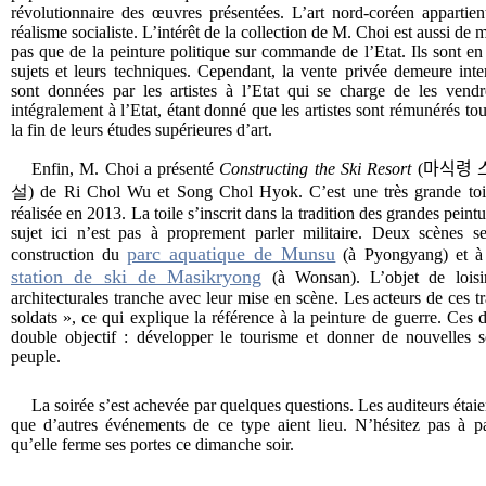
révolutionnaire des œuvres présentées. L’art nord-coréen appartie
réalisme socialiste. L’intérêt de la collection de M. Choi est aussi de m
pas que de la peinture politique sur commande de l’Etat. Ils sont en r
sujets et leurs techniques. Cependant, la vente privée demeure interd
sont données par les artistes à l’Etat qui se charge de les vend
intégralement à l’Etat, étant donné que les artistes sont rémunérés tou
la fin de leurs études supérieures d’art.
Enfin, M. Choi a présenté
Constructing the Ski Resort
(
마식령 
설
) de Ri Chol Wu et Song Chol Hyok. C’est une très grande toi
réalisée en 2013. La toile s’inscrit dans la tradition des grandes peint
sujet ici n’est pas à proprement parler militaire. Deux scènes s
parc aquatique de Munsu
construction du
(à Pyongyang) et à d
station de ski de Masikryong
(à Wonsan). L’objet de loisir
architecturales tranche avec leur mise en scène. Les acteurs de ces tr
soldats », ce qui explique la référence à la peinture de guerre. Ces 
double objectif : développer le tourisme et donner de nouvelles 
peuple.
La soirée s’est achevée par quelques questions. Les auditeurs étaie
que d’autres événements de ce type aient lieu. N’hésitez pas à pa
qu’elle ferme ses portes ce dimanche soir.