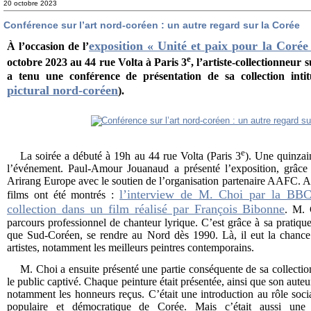
20 octobre 2023
Conférence sur l’art nord-coréen : un autre regard sur la Corée
exposition « Unité et paix pour la Corée
À l’occasion de l’
e
octobre 2023 au 44 rue Volta à Paris 3
, l’artiste-collectionneu
a tenu une conférence de présentation de sa collection int
pictural nord-coréen
).
e
La soirée a débuté à 19h au 44 rue Volta (Paris 3
). Une quinzain
l’événement. Paul-Amour Jouanaud a présenté l’exposition, grâce à
Arirang Europe avec le soutien de l’organisation partenaire AAFC. Afi
l’interview de M. Choi par la BB
films ont été montrés :
collection dans un film réalisé par François Bibonne
. M. 
parcours professionnel de chanteur lyrique. C’est grâce à sa pratique 
que Sud-Coréen, se rendre au Nord dès 1990. Là, il eut la chanc
artistes, notamment les meilleurs peintres contemporains.
M. Choi a ensuite présenté une partie conséquente de sa collection
le public captivé. Chaque peinture était présentée, ainsi que son aute
notamment les honneurs reçus. C’était une introduction au rôle soci
populaire et démocratique de Corée. Mais c’était aussi une