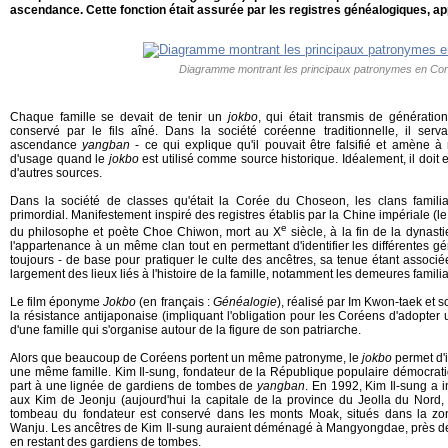
ascendance. Cette fonction était assurée par les registres généalogiques, a
Diagramme montrant les principaux patronymes en Co
Chaque famille se devait de tenir un
jokbo
, qui était transmis de génératio
conservé par le fils aîné. Dans la société coréenne traditionnelle, il se
ascendance
yangban
- ce qui explique qu'il pouvait être falsifié et amène à 
d'usage quand le
jokbo
est utilisé comme source historique. Idéalement, il doit 
d'autres sources.
Dans la société de classes qu'était la Corée du Choseon, les clans familia
primordial. Manifestement inspiré des registres établis par la Chine impériale (l
e
du philosophe et poète Choe Chiwon, mort au X
siècle, à la fin de la dynasti
l'appartenance à un même clan tout en permettant d'identifier les différentes géné
toujours - de base pour pratiquer le culte des ancêtres, sa tenue étant associé
largement des lieux liés à l'histoire de la famille, notamment les demeures familia
Le film éponyme
Jokbo
(en français :
Généalogie
), réalisé par Im Kwon-taek et 
la résistance antijaponaise (impliquant l'obligation pour les Coréens d'adopter 
d'une famille qui s'organise autour de la figure de son patriarche.
Alors que beaucoup de Coréens portent un même patronyme, le
jokbo
permet d'i
une même famille. Kim Il-sung, fondateur de la République populaire démocrati
part à une lignée de gardiens de tombes de
yangban
. En 1992, Kim Il-sung a 
aux Kim de Jeonju (aujourd'hui la capitale de la province du Jeolla du Nord
tombeau du fondateur est conservé dans les monts Moak, situés dans la zo
Wanju. Les ancêtres de Kim Il-sung auraient déménagé à Mangyongdae, près d
en restant des gardiens de tombes.