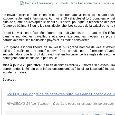
Le travail d'extinction de l'incendie et de secours aux victimes est d'autant plus
toxique hautement inflammable. Au moins 50 véhicules et 145 pompiers ont été m
plus de quatre heures après le début du sinistre, pour que la recherche des p
l'étage du bâtiment 3 où le feu s'est déclenché. Les causes de la catastrophe n
Parmi les victimes présumées figurent dix-huit Chinois et un Laotien. En R
dans le monde, les travailleurs étrangers exercent les métiers les plus di
paradoxalement les moins bien payés et les moins considérés.
Si l'urgence est pour l'heure de sauver le plus grand nombre de vies et d'étei
difficile à maîtriser, une enquête devra être conduite pour déterminer d'év
sécurité, alors que le droit du travail - et en l'occurrence les règles de sécuri
homogène dans le sud de la péninsule.
Mise à jour le 26 juin 2024
: le bilan définitif s'établit à 23 morts et 8 blessés. T
appréhendés le 26 juin pour infractions présumées à la loi sur la sécurité industrie
accidents graves.
Sources :
HWASEONG, 24 juin (Yonhap) -- D'après la police et les autorités de secours, 
https://fr.yna.co.kr