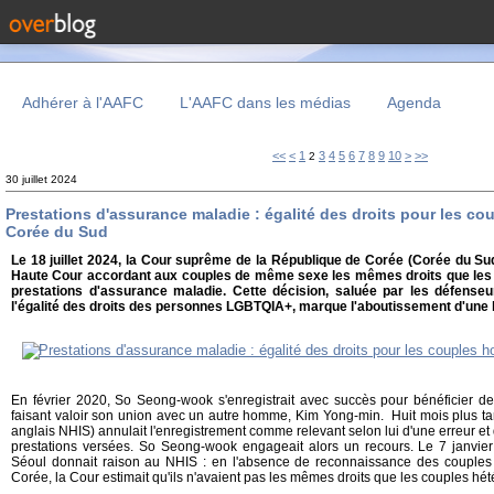
Adhérer à l'AAFC
L'AAFC dans les médias
Agenda
<<
<
1
3
4
5
6
7
8
9
10
>
>>
2
30 juillet 2024
Prestations d'assurance maladie : égalité des droits pour les c
Corée du Sud
Le 18 juillet 2024, la Cour suprême de la République de Corée (Corée du Su
Haute Cour accordant aux couples de même sexe les mêmes droits que les 
prestations d'assurance maladie. Cette décision, saluée par les défense
l'égalité des droits des personnes LGBTQIA+, marque l'aboutissement d'une lo
En février 2020, So Seong-wook s'enregistrait avec succès pour bénéficier d
faisant valoir son union avec un autre homme, Kim Yong-min. Huit mois plus ta
anglais NHIS) annulait l'enregistrement comme relevant selon lui d'une erreur 
prestations versées. So Seong-wook engageait alors un recours. Le 7 janvier
Séoul donnait raison au NHIS : en l'absence de reconnaissance des couple
Corée, la Cour estimait qu'ils n'avaient pas les mêmes droits que les couples hé