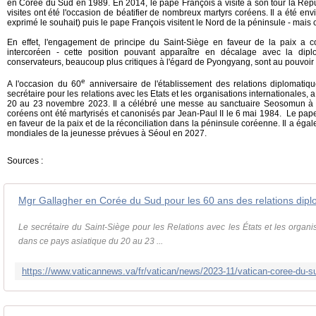
en Corée du Sud en 1989. En 2014, le pape François a visité à son tour la Rép
visites ont été l'occasion de béatifier de nombreux martyrs coréens. Il a été env
exprimé le souhait) puis le pape François visitent le Nord de la péninsule - mais c
En effet, l'engagement de principe du Saint-Siège en faveur de la paix a c
intercoréen - cette position pouvant apparaître en décalage avec la dip
conservateurs, beaucoup plus critiques à l'égard de Pyongyang, sont au pouvoir
e
A l'occasion du 60
anniversaire de l'établissement des relations diplomatiq
secrétaire pour les relations avec les Etats et les organisations internationales,
20 au 23 novembre 2023. Il a célébré une messe au sanctuaire Seosomun à S
coréens ont été martyrisés et canonisés par Jean-Paul II le 6 mai 1984. Le pa
en faveur de la paix et de la réconciliation dans la péninsule coréenne. Il a éga
mondiales de la jeunesse prévues à Séoul en 2027.
Sources :
Mgr Gallagher en Corée du Sud pour les 60 ans des relations dipl
Le secrétaire du Saint-Siège pour les Relations avec les États et les organi
dans ce pays asiatique du 20 au 23 ...