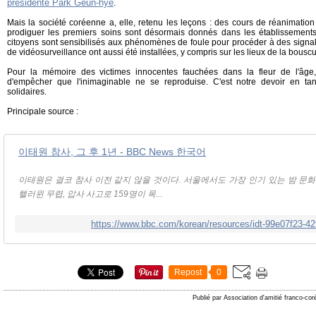
présidente Park Geun-hye
.
Mais la société coréenne a, elle, retenu les leçons : des cours de réanimation
prodiguer les premiers soins sont désormais donnés dans les établissements
citoyens sont sensibilisés aux phénomènes de foule pour procéder à des sign
de vidéosurveillance ont aussi été installées, y compris sur les lieux de la bousc
Pour la mémoire des victimes innocentes fauchées dans la fleur de l'âge,
d'empêcher que l'inimaginable ne se reproduise. C'est notre devoir en ta
solidaires.
Principale source :
이태원 참사, 그 후 1년 - BBC News 한국어
이태원은 결코 참사 이전 같지 않을 것이다. 서울에서도 가장 인기 있는 밤 문
핼러윈 무렵, 압사 사고로 159명이 목...
https://www.bbc.com/korean/resources/idt-99e07f23-4
Repost
0
Publié par Association d'amitié franco-co