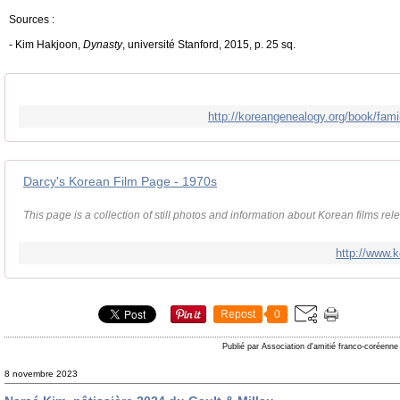
Sources :
- Kim Hakjoon,
Dynasty
, université Stanford, 2015, p. 25 sq.
http://koreangenealogy.org/book/famil
Darcy's Korean Film Page - 1970s
This page is a collection of still photos and information about Korean films re
http://www.k
Repost
0
Publié par Association d'amitié franco-coréenne
8 novembre 2023