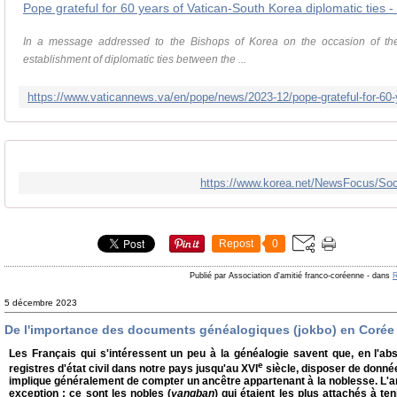
Pope grateful for 60 years of Vatican-South Korea diplomatic ties 
In a message addressed to the Bishops of Korea on the occasion of the
establishment of diplomatic ties between the ...
https://www.korea.net/NewsFocus/Soc
Repost
0
Publié par Association d'amitié franco-coréenne
-
dans
R
5 décembre 2023
De l'importance des documents généalogiques (jokbo) en Corée
Les Français qui s'intéressent un peu à la généalogie savent que, en l'abs
e
registres d'état civil dans notre pays jusqu'au XVI
siècle, disposer de donné
implique généralement de compter un ancêtre appartenant à la noblesse. L'a
exception : ce sont les nobles (
yangban
) qui étaient les plus attachés à t