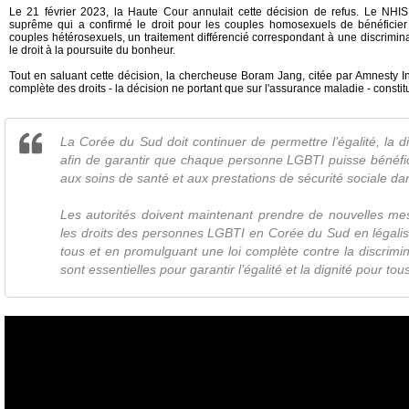
Le 21 février 2023, la Haute Cour annulait cette décision de refus. Le NHIS 
suprême qui a confirmé le droit pour les couples homosexuels de bénéficie
couples hétérosexuels, un traitement différencié correspondant à une discrimina
le droit à la poursuite du bonheur.
Tout en saluant cette décision, la chercheuse Boram Jang, citée par Amnesty Int
complète des droits - la décision ne portant que sur l'assurance maladie - const
La Corée du Sud doit continuer de permettre l’égalité, la div
afin de garantir que chaque personne LGBTI puisse bénéfic
aux soins de santé et aux prestations de sécurité sociale da
Les autorités doivent maintenant prendre de nouvelles me
les droits des personnes LGBTI en Corée du Sud en légalis
tous et en promulguant une loi complète contre la discrim
sont essentielles pour garantir l’égalité et la dignité pour tou