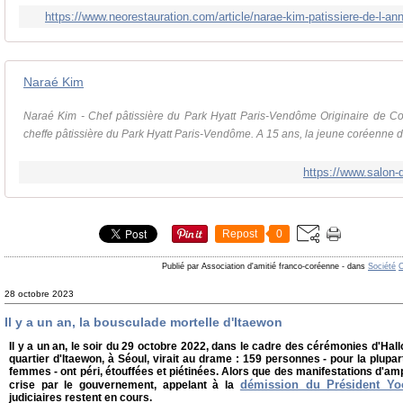
https://www.neorestauration.com/article/narae-kim-patissiere-de-l-an
Naraé Kim
Naraé Kim - Chef pâtissière du Park Hyatt Paris-Vendôme Originaire de C
cheffe pâtissière du Park Hyatt Paris-Vendôme. A 15 ans, la jeune coréenne d
https://www.salon-
Repost
0
Publié par Association d'amitié franco-coréenne
-
dans
Société
C
28 octobre 2023
Il y a un an, la bousculade mortelle d'Itaewon
Il y a un an, le soir du 29 octobre 2022, dans le cadre des cérémonies d'Ha
quartier d'Itaewon, à Séoul, virait au drame : 159 personnes - pour la plupar
femmes - ont péri, étouffées et piétinées. Alors que des manifestations d'ampl
démission du Président Yo
crise par le gouvernement, appelant à la
judiciaires restent en cours.