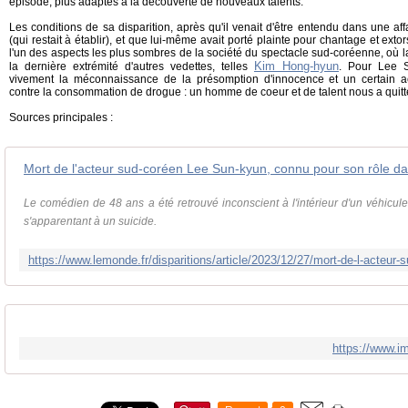
épisode, plus adaptés à la découverte de nouveaux talents.
Les conditions de sa disparition, après qu'il venait d'être entendu dans une 
(qui restait à établir), et que lui-même avait porté plainte pour chantage et ext
l'un des aspects les plus sombres de la société du spectacle sud-coréenne, où 
Kim Hong-hyun
la dernière extrémité d'autres vedettes, telles
. Pour Lee S
vivement la méconnaissance de la présomption d'innocence et un certain ach
contre la consommation de drogue : un homme de coeur et de talent nous a quitt
Sources principales :
Mort de l'acteur sud-coréen Lee Sun-kyun, connu pour son rôle dan
Le comédien de 48 ans a été retrouvé inconscient à l'intérieur d'un véhicul
s'apparentant à un suicide.
https://www.