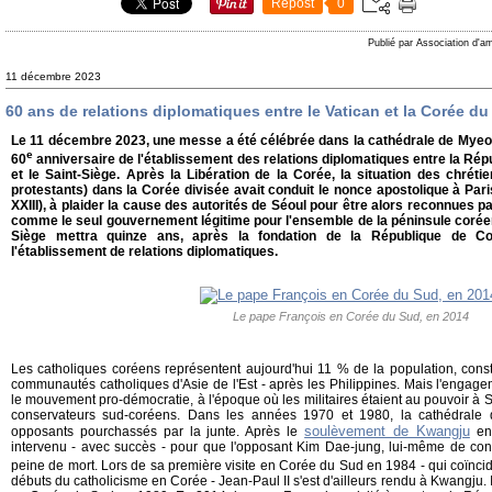
Repost
0
Publié par Association d'a
11 décembre 2023
60 ans de relations diplomatiques entre le Vatican et la Corée d
Le 11 décembre 2023, une messe a été célébrée dans la cathédrale de Myeon
e
60
anniversaire de l'établissement des relations diplomatiques entre la Ré
et le Saint-Siège. Après la Libération de la Corée, la situation des chrétie
protestants) dans la Corée divisée avait conduit le nonce apostolique à Paris
XXIII), à plaider la cause des autorités de Séoul pour être alors reconnues p
comme le seul gouvernement légitime pour l'ensemble de la péninsule coréenn
Siège mettra quinze ans, après la fondation de la République de Co
l'établissement de relations diplomatiques.
Le pape François en Corée du Sud, en 2014
Les catholiques coréens représentent aujourd'hui 11 % de la population, const
communautés catholiques d'Asie de l'Est - après les Philippines. Mais l'engag
le mouvement pro-démocratie, à l'époque où les militaires étaient au pouvoir à Sé
conservateurs sud-coréens. Dans les années 1970 et 1980, la cathédrale
soulèvement de Kwangju
opposants pourchassés par la junte. Après le
en 
intervenu - avec succès - pour que l'opposant Kim Dae-jung, lui-même de con
peine de mort. Lors de sa première visite en Corée du Sud en 1984 - qui coïncid
débuts du catholicisme en Corée - Jean-Paul II s'est d'ailleurs rendu à Kwangju. Il