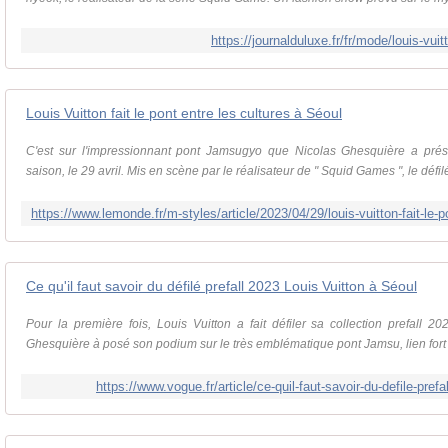
https://journalduluxe.fr/fr/mode/louis-vui
Louis Vuitton fait le pont entre les cultures à Séoul
C'est sur l'impressionnant pont Jamsugyo que Nicolas Ghesquière a prés
saison, le 29 avril. Mis en scène par le réalisateur de " Squid Games ", le défil
Ce qu'il faut savoir du défilé prefall 2023 Louis Vuitton à Séoul
Pour la première fois, Louis Vuitton a fait défiler sa collection prefall 2
Ghesquière à posé son podium sur le très emblématique pont Jamsu, lien fort d
https://www.vogue.fr/article/ce-quil-faut-savoir-du-defile-prefa