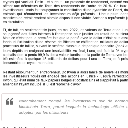
cryptos qui vacillait. Enfin - et surtout - un protocole de rendement, nommé Anc
offrant aux détenteurs de Terra des rendements de l'ordre de 20 %. Ce taux él
investisseurs - mais fait soupçonner la constitution d'une pyramide de Ponzi, d
entrants qui rémunèrent les investisseurs déjà présents. Une rupture da
massives de retrait rendent alors le dispositif non viable. Anchor a représent
en circulation.
Et, de fait, en seulement six jours, en mai 2022, les valeurs de Terra et de L
soupçonné des fuites internes à l'entreprise pour justifier les retrait de plusie
Mais ce n'était pas la première fois que la parité avec le dollar n'était plus as
fonds, ni l'utilisation d'une réserve de Bitcoins se chiffrant en milliards de dolla
processus de faillite, suivant le schéma classique de panique bancaire (
bank r
e
leurs dépôts en craignant une insolvabilité. Au final, Luna, qui était la 9
cryp
capitalisation, a perdu 99,9 % de sa valeur, tandis que la parité de Terra avec le d
été estimées à quelque 45 milliards de dollars pour Luna et Terra, et à près
l'ensemble des crypto-monnaies.
Restant résolument un entrepreneur, Do Kwon a alors lancé de nouvelles monna
les investisseurs floués ont engagé des actions en justice - jusqu'à l'arrest
Kwon, qui était muni de faux papiers belges et costaricains et s'apprêtait à parti
américain l'ayant inculpé, il lui est reproché d'avoir
volontairement trompé les investisseurs sur de nomb
blockchain Terra, parmi lesquels la technologie utilisée 
adoption par les utilisateurs