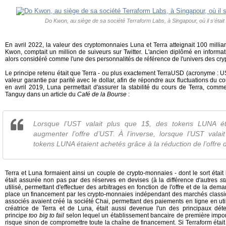
Do Kwon, au siège de sa société Terraform Labs, à Singapour, où il s'était 
En avril 2022, la valeur des cryptomonnaies Luna et Terra atteignait 100 milliar
Kwon, comptait un million de suiveurs sur Twitter. L'ancien diplômé en informati
alors considéré comme l'une des personnalités de référence de l'univers des cry
Le principe retenu était que Terra - ou plus exactement TerraUSD (acronyme : U
valeur garantie par parité avec le dollar, afin de répondre aux fluctuations du
en avril 2019, Luna permettait d'assurer la stabilité du cours de Terra, comm
Tanguy dans un article du
Café de la Bourse
:
Lorsque l’UST valait plus que 1$, des tokens LUNA éta
augmenter l’offre d’UST. À l’inverse, lorsque l’UST vala
tokens LUNA étaient achetés grâce à la réduction de l’offre 
Terra et Luna formaient ainsi un couple de crypto-monnaies - dont le sort était l
était assurée non pas par des réserves en devises (à la différence d'autres
st
utilisé, permettant d'effectuer des arbitrages en fonction de l'offre et de la dem
place un financement par les crypto-monnaies indépendant des marchés classiqu
associés avaient créé la société Chai, permettant des paiements en ligne en util
créatrice de Terra et de Luna, était aussi devenue l'un des principaux déte
principe
too big to fail
selon lequel un établissement bancaire de première impor
risque sinon de compromettre toute la chaîne de financement. Si Terraform était a