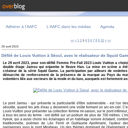
Adhérer à l'AAFC
L'AAFC dans les médias
Agenda
<<
<
1
2
4
5
6
7
8
9
10
>
>>
3
29 avril 2023
Défilé de Louis Vuitton à Séoul, avec le réalisateur de Squid Ga
Le 29 avril 2023, pour son défilé Femme Pre-Fall 2023 Louis Vuitton a choisi 
double étage Jamsu qui enjambe le fleuve Han. La mise en scène a ét
créateur de la série Squid Game. La participation par ailleurs de vedettes
démarche de renforcement de la présence de la marque au Pays du mati
volontiers liée aux secteurs de la mode et du luxe, auxquels est fortement as
Le pont Jamsu - qui présente la particularité d'être submersible - est l'un des
séoulite, quand les jets d'eau y dessinent une voûte formant un arc-en-ciel. C'
Louis Vuitton pour présenter sa collection femme mi-saison, sur le pont inférieu
à tous les sens du terme - ont défilé sur un podium de plus de 700 mètres. L'in
hyeok, qui a aussi choisi les éclairages et un habillage sonore éclatant, comb
traditionnelle, poèmes de Léo Ferré et Guillaume Apollinaire, l'auteur d
parisiennes sous le pont Mirabeau. Un des thèmes dominant de l'événement a 