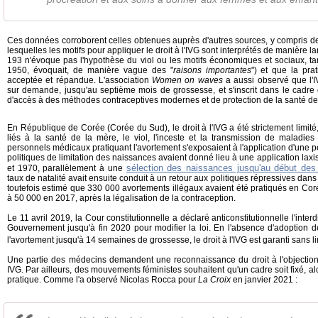
Ces données corroborent celles obtenues auprès d'autres sources, y compris de
lesquelles les motifs pour appliquer le droit à l'IVG sont interprétés de manière 
193 n'évoque pas l'hypothèse du viol ou les motifs économiques et sociaux, t
1950, évoquait, de manière vague des "
raisons importantes
") et que la pra
acceptée et répandue. L'association
Women on waves
a aussi observé que l'I
sur demande, jusqu'au septième mois de grossesse, et s'inscrit dans le cadre 
d'accès à des méthodes contraceptives modernes et de protection de la santé de
En République de Corée (Corée du Sud), le droit à l'IVG a été strictement limité
liés à la santé de la mère, le viol, l'inceste et la transmission de maladies 
personnels médicaux pratiquant l'avortement s'exposaient à l'application d'une p
politiques de limitation des naissances avaient donné lieu à une application laxi
sélection des naissances jusqu'au début de
et 1970, parallèlement à une
taux de natalité avait ensuite conduit à un retour aux politiques répressives dans
toutefois estimé que 330 000 avortements illégaux avaient été pratiqués en Coré
à 50 000 en 2017, après la légalisation de la contraception.
Le 11 avril 2019, la Cour constitutionnelle a déclaré anticonstitutionnelle l'interd
Gouvernement jusqu'à fin 2020 pour modifier la loi. En l'absence d'adoption de 
l'avortement jusqu'à 14 semaines de grossesse, le droit à l'IVG est garanti sans l
Une partie des médecins demandent une reconnaissance du droit à l'objectio
IVG. Par ailleurs, des mouvements féministes souhaitent qu'un cadre soit fixé, al
pratique. Comme l'a observé Nicolas Rocca pour
La Croix
en janvier 2021 :