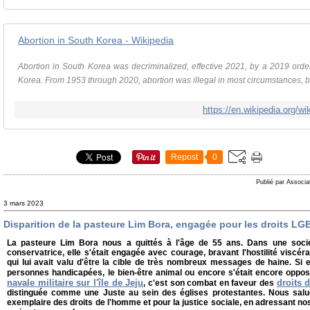
Abortion in South Korea - Wikipedia
Abortion in South Korea was decriminalized, effective 2021, by a 2019 order 
Korea. From 1953 through 2020, abortion was illegal in most circumstances, but 
https://en.wikipedia.org/w
Repost
0
Publié par Associa
3 mars 2023
Disparition de la pasteure Lim Bora, engagée pour les droits LG
La pasteure Lim Bora nous a quittés à l'âge de 55 ans. Dans une socié
conservatrice, elle s'était engagée avec courage, bravant l'hostilité viscé
qui lui avait valu d'être la cible de très nombreux messages de haine. Si e
personnes handicapées, le bien-être animal ou encore s'était encore oppos
navale militaire sur l'île de Jeju
droits 
, c'est son combat en faveur des
distinguée comme une Juste au sein des églises protestantes. Nous salu
exemplaire des droits de l'homme et pour la justice sociale, en adressant no