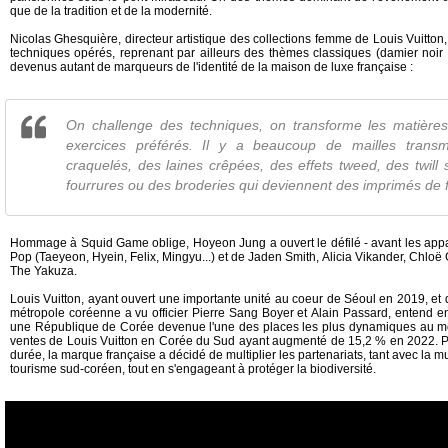
que de la tradition et de la modernité.
Nicolas Ghesquière, directeur artistique des collections femme de Louis Vuitton,
techniques opérés, reprenant par ailleurs des thèmes classiques (damier noir et
devenus autant de marqueurs de l'identité de la maison de luxe française :
On challenge des techniques, on transforme les matières
exercices préférés. Il y a beaucoup de mailles transm
craquelés, des laines crêpées, des effets tweed, des twill 
fourrures ou des broderies qui deviennent des imprimés de f
Hommage à Squid Game oblige, Hoyeon Jung a ouvert le défilé - avant les apparit
Pop (Taeyeon, Hyein, Felix, Mingyu...) et de Jaden Smith, Alicia Vikander, Chlo
The Yakuza.
Louis Vuitton, ayant ouvert une importante unité au coeur de Séoul en 2019, et 
métropole coréenne a vu officier Pierre Sang Boyer et Alain Passard, entend e
une République de Corée devenue l'une des places les plus dynamiques au mo
ventes de Louis Vuitton en Corée du Sud ayant augmenté de 15,2 % en 2022. Pou
durée, la marque française a décidé de multiplier les partenariats, tant avec la mu
tourisme sud-coréen, tout en s'engageant à protéger la biodiversité.