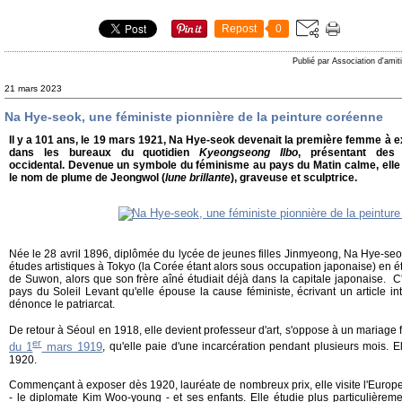
Repost
0
Publié par Association d'amit
21 mars 2023
Na Hye-seok, une féministe pionnière de la peinture coréenne
Il y a 101 ans, le 19 mars 1921, Na Hye-seok devenait la première femme à
dans les bureaux du quotidien
Kyeongseong Ilbo
, présentant des 
occidental. Devenue un symbole du féminisme au pays du Matin calme, elle
le nom de plume de Jeongwol (
lune brillante
), graveuse et sculptrice.
Née le 28 avril 1896, diplômée du lycée de jeunes filles Jinmyeong, Na Hye-seok
études artistiques à Tokyo (la Corée étant alors sous occupation japonaise) en ét
de Suwon, alors que son frère aîné étudiait déjà dans la capitale japonaise. C'
pays du Soleil Levant qu'elle épouse la cause féministe, écrivant un article in
dénonce le patriarcat.
De retour à Séoul en 1918, elle devient professeur d'art, s'oppose à un mariage f
er
du 1
mars 1919
, qu'elle paie d'une incarcération pendant plusieurs mois. E
1920.
Commençant à exposer dès 1920, lauréate de nombreux prix, elle visite l'Europ
- le diplomate Kim Woo-young - et ses enfants. Elle étudie plus particulièreme