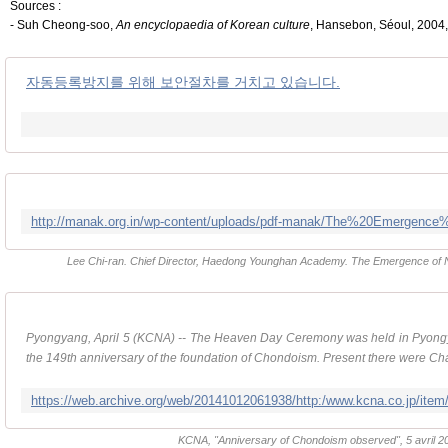
Sources :
- Suh Cheong-soo,
An encyclopaedia of Korean culture
, Hansebon, Séoul, 2004,
자동등록방지를 위해 보안절차를 거치고 있습니다.
Lee Chi-ran. Chief Director, Haedong Younghan Academy. The Emergence of Na
Pyongyang, April 5 (KCNA) -- The Heaven Day Ceremony was held in Pyo
the 149th anniversary of the foundation of Chondoism. Present there were Ch
KCNA, "Anniversary of Chondoism observed", 5 avril 2