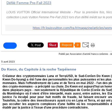
Défilé Femme Pre-Fall 2023
LOUIS VUITTON Official International Website - Pour la première fois, Nic
collection Louis Vuitton Femme Pre-Fall 2023 lors d'un défilé inédit sur le pon
https://fr.louisvuitton.com/fra-fr/magazine/articles/wo
Repost
0
Publié par Association d'amitié franco-coréenne
-
d
5 avril 2023
Do Kwon, du Capitole à la roche Tarpéienne
Créateur des cryptomonnaies Luna et TerraUSD, le Sud-Coréen Do Kwon (d
Kwon Do-hyung) a été l'une des personnalités les plus puissantes et les pl
monnaies. Mais l'effondrement de Luna et de Terra en mai 2022 - l'un des p
des crypto-monnaies - a précipité sa chute. Do Kwon est aujourd'hui un hom
dans plusieurs pays - non seulement la République de Corée (Corée du Sud)
du Monténégro où il vient d'être interpellé, mais aussi, entre autres, les Et
justice l'a inculpé pour pour huit motifs de fraude, lui faisant encourir 
Toutefois, la colère des investisseurs ayant cru en Luna et Terra, et qui ont 
pas occulter les aspects complexes d'une faillite où les responsabilités d
établir par la justice à l'issue d'une procédure contradictoire.