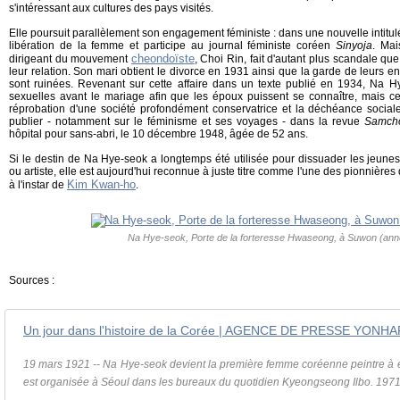
s'intéressant aux cultures des pays visités.
Elle poursuit parallèlement son engagement féministe : dans une nouvelle intitu
libération de la femme et participe au journal féministe coréen
Sinyoja
. Mai
cheondoïste
dirigeant du mouvement
, Choi Rin, fait d'autant plus scandale qu
leur relation. Son mari obtient le divorce en 1931 ainsi que la garde de leurs en
sont ruinées. Revenant sur cette affaire dans un texte publié en 1934, Na Hy
sexuelles avant le mariage afin que les époux puissent se connaître, mais cet
réprobation d'une société profondément conservatrice et la déchéance sociale
publier - notamment sur le féminisme et ses voyages - dans la revue
Samcho
hôpital pour sans-abri, le 10 décembre 1948, âgée de 52 ans.
Si le destin de Na Hye-seok a longtemps été utilisée pour dissuader les jeune
ou artiste, elle est aujourd'hui reconnue à juste titre comme l'une des pionnière
Kim Kwan-ho
à l'instar de
.
Na Hye-seok, Porte de la forteresse Hwaseong, à Suwon (an
Sources :
Un jour dans l'histoire de la Corée | AGENCE DE PRESSE YONHA
19 mars 1921 -- Na Hye-seok devient la première femme coréenne peintre à 
est organisée à Séoul dans les bureaux du quotidien Kyeongseong Ilbo. 1971 