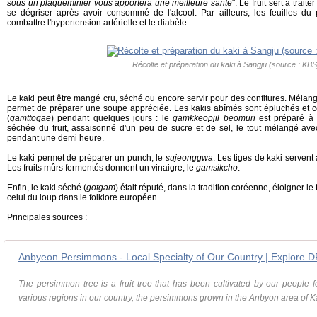
sous un plaqueminier vous apportera une meilleure santé
". Le fruit sert à trait
se dégriser après avoir consommé de l'alcool. Par ailleurs, les feuilles du 
combattre l'hypertension artérielle et le diabète.
Récolte et préparation du kaki à Sangju (source : KBS
Le kaki peut être mangé cru, séché ou encore servir pour des confitures. Mélang
permet de préparer une soupe appréciée. Les kakis abîmés sont épluchés et 
(
gamttogae
) pendant quelques jours : le
gamkkeopjil beomuri
est préparé à 
séchée du fruit, assaisonné d'un peu de sucre et de sel, le tout mélangé avec
pendant une demi heure.
Le kaki permet de préparer un punch, le
sujeonggwa
. Les tiges de kaki servent
Les fruits mûrs fermentés donnent un vinaigre, le
gamsikcho
.
Enfin, le kaki séché (
gotgam
) était réputé, dans la tradition coréenne, éloigner le
celui du loup dans le folklore européen.
Principales sources :
Anbyeon Persimmons - Local Specialty of Our Country | Explore 
The persimmon tree is a fruit tree that has been cultivated by our people
various regions in our country, the persimmons grown in the Anbyon area of K