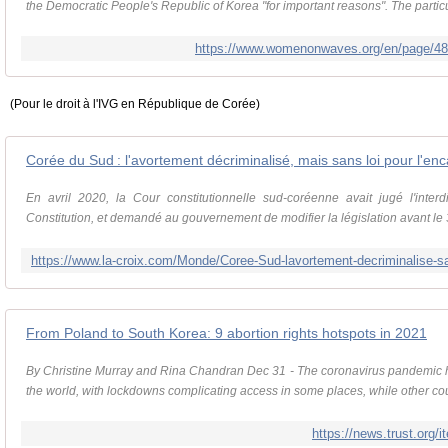
the Democratic People's Republic of Korea "for important reasons". The particul
https://www.womenonwaves.org/en/page/488
(Pour le droit à l'IVG en République de Corée)
Corée du Sud : l'avortement décriminalisé, mais sans loi pour l'en
En avril 2020, la Cour constitutionnelle sud-coréenne avait jugé l'interd
Constitution, et demandé au gouvernement de modifier la législation avant le
From Poland to South Korea: 9 abortion rights hotspots in 2021
By Christine Murray and Rina Chandran Dec 31 - The coronavirus pandemic 
the world, with lockdowns complicating access in some places, while other coun
https://news.trust.org