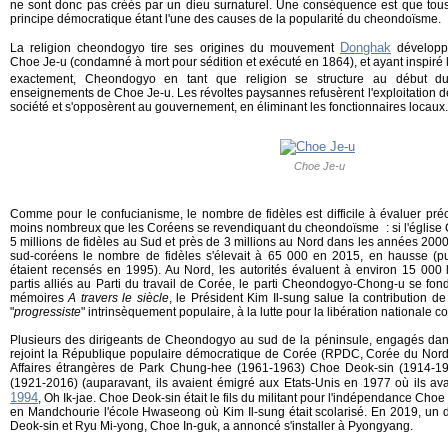
ne sont donc pas créés par un dieu surnaturel. Une conséquence est que tou
principe démocratique étant l'une des causes de la popularité du cheondoïsme.
Donghak
La religion cheondogyo tire ses origines du mouvement
développé
Choe Je-u (condamné à mort pour sédition et exécuté en 1864), et ayant inspiré
exactement, Cheondogyo en tant que religion se structure au début d
enseignements de Choe Je-u. Les révoltes paysannes refusèrent l'exploitation d
société et s'opposèrent au gouvernement, en éliminant les fonctionnaires locaux.
Choe Je-u
Comme pour le confucianisme, le nombre de fidèles est difficile à évaluer préc
moins nombreux que les Coréens se revendiquant du cheondoïsme : si l'église
5 millions de fidèles au Sud et près de 3 millions au Nord dans les années 2000
sud-coréens le nombre de fidèles s'élevait à 65 000 en 2015, en hausse (p
étaient recensés en 1995). Au Nord, les autorités évaluent à environ 15 000 
partis alliés au Parti du travail de Corée, le parti Cheondogyo-Chong-u se fo
mémoires
A travers le siècle
, le Président Kim Il-sung salue la contribution d
"
progressiste
" intrinsèquement populaire, à la lutte pour la libération nationale c
Plusieurs des dirigeants de Cheondogyo au sud de la péninsule, engagés dans l
rejoint la République populaire démocratique de Corée (RPDC, Corée du Nord) 
Affaires étrangères de Park Chung-hee (1961-1963) Choe Deok-sin (1914-1
(1921-2016) (auparavant, ils avaient émigré aux Etats-Unis en 1977 où ils avai
1994
, Oh Ik-jae. Choe Deok-sin était le fils du militant pour l'indépendance Cho
en Mandchourie l'école Hwaseong où Kim Il-sung était scolarisé. En 2019, un
Deok-sin et Ryu Mi-yong, Choe In-guk, a annoncé s'installer à Pyongyang.