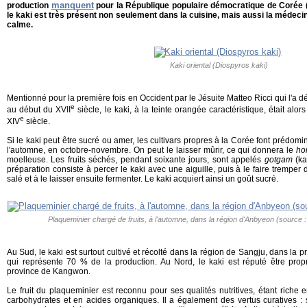
manquent
production
pour la République populaire démocratique de Corée 
le kaki est très présent non seulement dans la cuisine, mais aussi la médecin
calme.
Kaki oriental (Diospyros kaki)
Mentionné pour la première fois en Occident par le Jésuite Matteo Ricci qui l'a d
e
au début du XVII
siècle, le kaki, à la teinte orangée caractéristique, était alor
e
XIV
siècle.
Si le kaki peut être sucré ou amer, les cultivars propres à la Corée font prédominer
l'automne, en octobre-novembre. On peut le laisser mûrir, ce qui donnera le
ho
moelleuse. Les fruits séchés, pendant soixante jours, sont appelés
gotgam
(k
préparation consiste à percer le kaki avec une aiguille, puis à le faire tremper
salé et à le laisser ensuite fermenter. Le kaki acquiert ainsi un goût sucré.
Plaqueminier chargé de fruits, à l'automne, dans la région d'Anbyeon (sourc
Au Sud, le kaki est surtout cultivé et récolté dans la région de Sangju, dans l
qui représente 70 % de la production. Au Nord, le kaki est réputé être pro
province de Kangwon.
Le fruit du plaqueminier est reconnu pour ses qualités nutritives, étant riche 
carbohydrates et en acides organiques. Il a également des vertus curatives : 