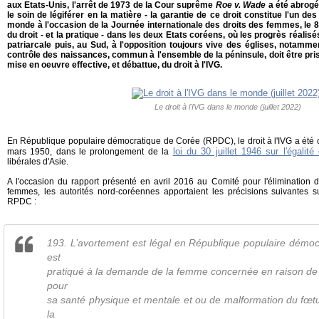
aux Etats-Unis, l'arrêt de 1973 de la Cour suprême
Roe v. Wade
a été abrogé
le soin de légiférer en la matière - la garantie de ce droit constitue l'un d
monde à l'occasion de la Journée internationale des droits des femmes, le 
du droit - et la pratique - dans les deux Etats coréens, où les progrès réalisé
patriarcale puis, au Sud, à l'opposition toujours vive des églises, notammen
contrôle des naissances, commun à l'ensemble de la péninsule, doit être pr
mise en oeuvre effective, et débattue, du droit à l'IVG.
Le droit à l'IVG dans le monde (juillet 2022)
En République populaire démocratique de Corée (RPDC), le droit à l'IVG a été
loi du 30 juillet 1946 sur l'égalit
mars 1950, dans le prolongement de la
libérales d'Asie.
A l'occasion du rapport présenté en avril 2016 au Comité pour l'élimination d
femmes, les autorités nord-coréennes apportaient les précisions suivantes su
RPDC :
193. L’avortement est légal en République populaire démoc
est
pratiqué à la demande de la femme concernée en raison de 
pour
sa santé physique et mentale et ou de malformation du fœ
la