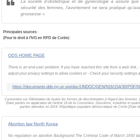
La société d’obstétrique et de gynécologie a assuré que
sécurité des femmes, l’avortement ne sera pratiqué qu’av
grossesse ».
Principales sources :
(Pour le droit à l'IVG en RPD de Corée)
ODS HOME PAGE
There is an end-user problem. If you have reached this site from a web link, -
adjust your privacy settings to allow cookies or - Check your security settings
https://documents-dds-ny.un.org/doc/UNDOC/GEN/N16/154/30/PDF/
Convention sur l’élimination de toutes les formes de discrimination à l’égard des femmes
États parties en application de l’article 18 de la Convention. Deuxième, troisième et qua
parties attendus en 2014. République populaire démocratique de Corée [Date de 
Abortion law North Korea
No regulation on abortion Background The Criminal Code of March 1950 stat