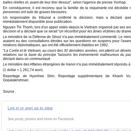
balles réelles et, avant de leur tirer dessus
", selon l'agence de presse Yonhap.
En conséquence, il est reconnu que la famille de la requérante est décédée sur
personnes ont subi de graves blessures.
Un responsable du tribunal a confirmé la décision, mais a déclaré que 
immédiatement disponible pour publication.
Nguyen Thi Thanh, lors d'un appel vidéo depuis le Vietnam organisé par ses avoc
décision et a déclaré que ce serait "
un réconfort pour les âmes victimes du dram
Le ministère de la Défense de Séoul n'a pas immédiatement commenté. Le minis
avaient eu des consultations étroites sur les questions en suspens pour l'ava
relations diplomatiques, qui ont été officiellement établies en 1992.
"
La Corée et le Vietnam, au cours des 30 dernières années, ont atteint un déve
relations sur la base du principe "laissons les événements malheureux du pass
déclaré dans un communiqué.
Le ministère des Affaires étrangères de Hanoï n'a pas immédiatement répondu
(1 dollar = 1 261,74 won)
Reportage de Hyonhee Shin; Reportage supplémentaire de Khanh Vu
Gopalakrishnan.
Source :
Log in or sign up to view
See posts, photos and more on Facebook.