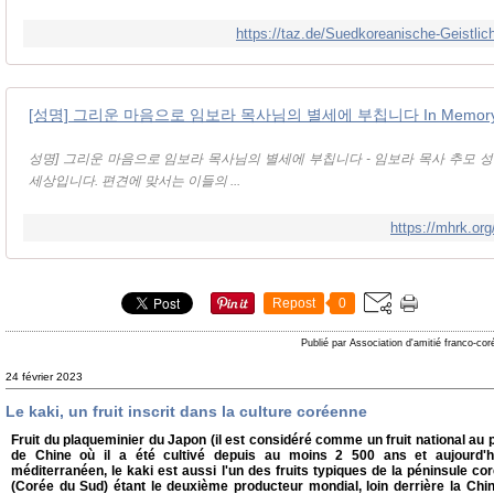
https://taz.de/Suedkoreanische-Geistlic
성명] 그리운 마음으로 임보라 목사님의 별세에 부칩니다 - 임보라 목사 추모 성
세상입니다. 편견에 맞서는 이들의 ...
https://mhrk.or
Repost
0
Publié par Association d'amitié franco-co
24 février 2023
Le kaki, un fruit inscrit dans la culture coréenne
Fruit du plaqueminier du Japon (il est considéré comme un fruit national au p
de Chine où il a été cultivé depuis au moins 2 500 ans et aujourd
méditerranéen, le kaki est aussi l'un des fruits typiques de la péninsule c
(Corée du Sud) étant le deuxième producteur mondial, loin derrière la Chin