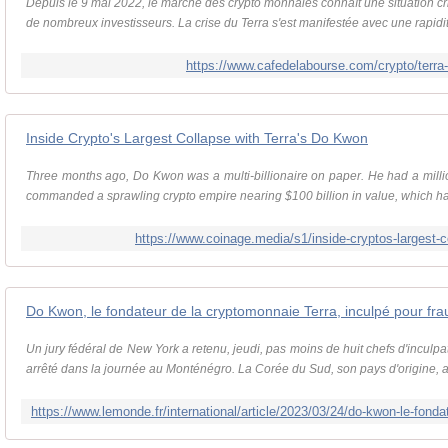
Depuis le 9 mai 2022, le marché des crypto monnaies connaît une situation cr
de nombreux investisseurs. La crise du Terra s'est manifestée avec une rapidité
https://www.cafedelabourse.com/crypto/terra-
Inside Crypto's Largest Collapse with Terra's Do Kwon
Three months ago, Do Kwon was a multi-billionaire on paper. He had a millio
commanded a sprawling crypto empire nearing $100 billion in value, which ha
https://www.coinage.media/s1/inside-cryptos-largest-c
Do Kwon, le fondateur de la cryptomonnaie Terra, inculpé pour fra
Un jury fédéral de New York a retenu, jeudi, pas moins de huit chefs d'inculp
arrêté dans la journée au Monténégro. La Corée du Sud, son pays d'origine, a