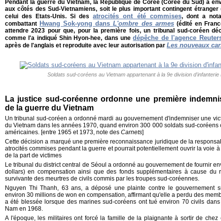
Pendant la guerre du Vietnam, la République de Corée (Corée du Sud) a en
aux côtés des Sud-Vietnamiens, soit le plus important contingent étranger 
atrocités ont été commises
celui des Etats-Unis. Si des
, dont a not
Hwang Sok-yong dans
L'ombre des armes
combattant
(édité en France
attendre 2023 pour que, pour la première fois, un tribunal sud-coréen dé
dépêche de l'agence Reuter
comme l'a indiqué Shin Hyon-hee, dans une
Les nouveaux car
après de l'anglais et reproduite avec leur autorisation par
Soldats sud-coréens au Vietnam appartenant à la 9e division d'infanterie 
La justice sud-coréenne ordonne une première indemni
de la guerre du Vietnam
Un tribunal sud-coréen a ordonné mardi au gouvernement d'indemniser une victi
du Vietnam dans les années 1970, quand environ 300 000 soldats sud-coréens c
américaines. [entre 1965 et 1973, note des
Carnets
]
Cette décision a marqué une première reconnaissance juridique de la responsab
atrocités commises pendant la guerre et pourrait potentiellement ouvrir la voie
de la part de victimes
Le tribunal du district central de Séoul a ordonné au gouvernement de fournir e
dollars) en compensation ainsi que des fonds supplémentaires à cause du 
survivante des meurtres de civils commis par les troupes sud-coréennes.
Nguyen Thi Thanh, 63 ans, a déposé une plainte contre le gouvernement s
environ 30 millions de won en compensation, affirmant qu'elle a perdu des memb
a été blessée lorsque des marines sud-coréens ont tué environ 70 civils dans
Nam en 1968.
A l'époque, les militaires ont forcé la famille de la plaignante à sortir de chez e