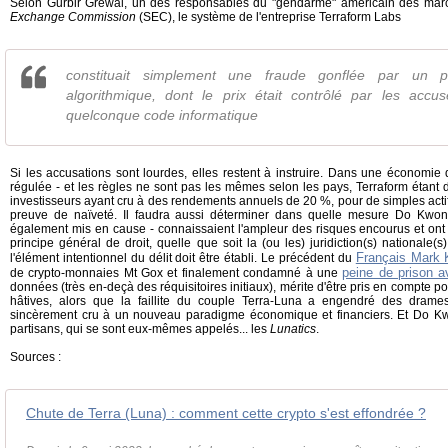
Selon Gurbir Grewal, un des responsables du "gendarme" américain des marc
Exchange Commission
(SEC), le système de l'entreprise Terraform Labs
constituait simplement une fraude gonflée par un ps
algorithmique, dont le prix était contrôlé par les acc
quelconque code informatique
Si les accusations sont lourdes, elles restent à instruire. Dans une économi
régulée - et les règles ne sont pas les mêmes selon les pays, Terraform étant d
investisseurs ayant cru à des rendements annuels de 20 %, pour de simples actif
preuve de naïveté. Il faudra aussi déterminer dans quelle mesure Do Kwon
également mis en cause - connaissaient l'ampleur des risques encourus et ont
principe général de droit, quelle que soit la (ou les) juridiction(s) nationale(s
Français Mark 
l'élément intentionnel du délit doit être établi. Le précédent du
peine de prison a
de crypto-monnaies Mt Gox et finalement condamné à une
données (très en-deçà des réquisitoires initiaux), mérite d'être pris en compte po
hâtives, alors que la faillite du couple Terra-Luna a engendré des drame
sincèrement cru à un nouveau paradigme économique et financiers. Et Do Kw
partisans, qui se sont eux-mêmes appelés... les
Lunatics
.
Sources :
Chute de Terra (Luna) : comment cette crypto s'est effondrée ?