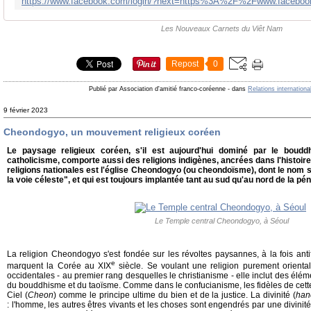
Les Nouveaux Carnets du Viêt Nam
Repost
0
Publié par Association d'amitié franco-coréenne
-
dans
Relations internationa
9 février 2023
Cheondogyo, un mouvement religieux coréen
Le paysage religieux coréen, s'il est aujourd'hui dominé par le boudd
catholicisme, comporte aussi des religions indigènes, ancrées dans l'histoire
religions nationales est l'église Cheondogyo (ou cheondoïsme), dont le nom si
la voie céleste", et qui est toujours implantée tant au sud qu'au nord de la pén
Le Temple central Cheondogyo, à Séoul
La religion Cheondogyo s'est fondée sur les révoltes paysannes, à la fois antif
e
marquent la Corée au XIX
siècle. Se voulant une religion purement orienta
occidentales - au premier rang desquelles le christianisme - elle inclut des él
du bouddhisme et du taoïsme. Comme dans le confucianisme, les fidèles de cette
Ciel (
Cheon
) comme le principe ultime du bien et de la justice. La divinité (
han
: l'homme, les autres êtres vivants et les choses sont engendrés par une divinité