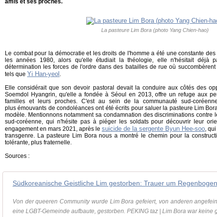
amis et ses proches.
La pasteure Lim Bora (photo Yang Chien-hao)
Le combat pour la démocratie et les droits de l'homme a été une constante d
les années 1980, alors qu'elle étudiait la théologie, elle n'hésitait déjà
détermination les forces de l'ordre dans des batailles de rue où succombèrent 
Yi Han-yeol
tels que
.
Elle considérait que son devoir pastoral devait la conduire aux côtés des opp
Soemdol Hyangrin, qu'elle a fondée à Séoul en 2013, offre un refuge aux pe
familles et leurs proches. C'est au sein de la communauté sud-corée
plus émouvants de condoléances ont été écrits pour saluer la pasteure Lim Bora, 
modèle. Mentionnons notamment sa condamnation des discriminations contre 
sud-coréenne, qui n'hésite pas à piéger les soldats pour découvrir leur ori
suicide de la sergente Byun Hee-soo
engagement en mars 2021, après le
, qu
transgenre. La pasteure Lim Bora nous a montré le chemin pour la constructio
tolérante, plus fraternelle.
Sources :
Südkoreanische Geistliche Lim gestorben: Trauer um Regenbogen
Von der queeren Community wurde Lim Bora gefeiert, von anderen angefeinde
eine LGBT-Gemeinde aufbaute, gestorben. PEKING taz | Lim Bora war keine g