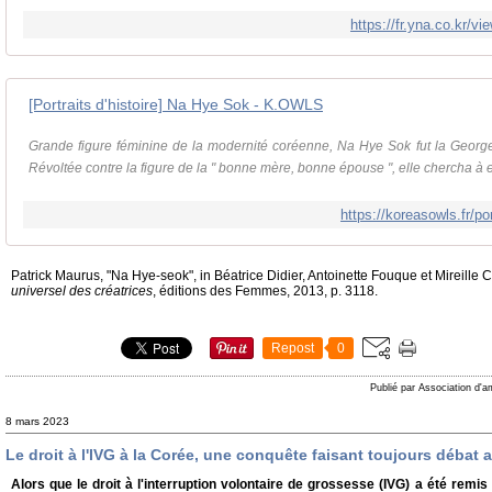
https://fr.yna.co.kr
[Portraits d'histoire] Na Hye Sok - K.OWLS
Grande figure féminine de la modernité coréenne, Na Hye Sok fut la George
Révoltée contre la figure de la " bonne mère, bonne épouse ", elle chercha à ex
https://koreasowls.fr/po
Patrick Maurus, "Na Hye-seok", in Béatrice Didier, Antoinette Fouque et Mireille Ca
universel des créatrices
, éditions des Femmes, 2013, p. 3118.
Repost
0
Publié par Association d'a
8 mars 2023
Le droit à l'IVG à la Corée, une conquête faisant toujours débat 
Alors que le droit à l'interruption volontaire de grossesse (IVG) a été remi