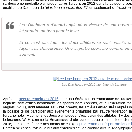
sa deuxième médaille olympique, après l'argent en 2012 dans la catégorie poi
qualifié Lee Dae-hoon de "
plus beau perdant des JO
" en soulignant sa "
réaction 
Lee Daehoon a d'abord applaudi la victoire de son bourrea
lui prendre un bras pour le lever.
Et ce n'est pas tout : les deux athlètes se sont ensuite p
façon très chaleureuse. Une superbe sportivité comme on a
souvent.
Lee Dae-hoon, en 2012 aux Jeux de Londres
accord conclu en 2015
Après un
entre la Fédération internationale de Taekw
laquelle sont affiliés notamment les sportifs nord-coréens, et la Fédération
anglais : WTF), dont relèvent les Sud-Coréens, les athlètes enregistrés auprès d
la possibilité de participer aux événements organisés par l'autre fédération in
l'organe hôte - y compris les Jeux olympiques. L'exclusion des athlètes ITF des 
fédérations WTF, comme la Britannique Jade Jones, double médaillées d'or
qui a commencé par pratiquer 
2016) dans la catégorie des moins de 57 kg,
Coréen ne concourait toutefois aux épreuves de Taekwondo aux Jeux olympique