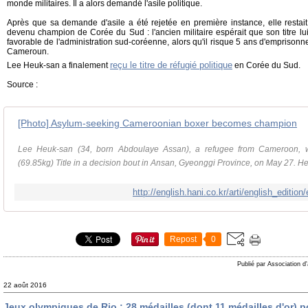
monde militaires. Il a alors demandé l'asile politique.
Après que sa demande d'asile a été rejetée en première instance, elle restai
devenu champion de Corée du Sud : l'ancien militaire espérait que son titre lu
favorable de l'administration sud-coréenne, alors qu'il risque 5 ans d'emprisonn
Cameroun.
reçu le titre de réfugié politique
Lee Heuk-san a finalement
en Corée du Sud.
Source :
[Photo] Asylum-seeking Cameroonian boxer becomes champion
Lee Heuk-san (34, born Abdoulaye Assan), a refugee from Cameroon, 
(69.85kg) Title in a decision bout in Ansan, Gyeonggi Province, on May 27. He
http://english.hani.co.kr/arti/english_editio
Repost
0
Publié par Association d
22 août 2016
Jeux olympiques de Rio : 28 médailles (dont 11 médailles d'or) 