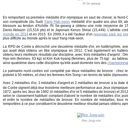
Ri Se-gwang
En remportant sa première médaille d'or olympique en saut de cheval, le Nord
Yang Hak-seon
son compatriote (du Sud)
, médaillé d'or quatre ans plus tôt, 
blessure au tendon d'Achille. Ri Se-gwang a obtenu une note moyenne de 15
Denis Abliazin (15,516 pts) et le Japonais Kenzo Shirai (15,449). L'athlète co
monde en 2014
nouveau saut qui po
et en 2015. En 2009, il a été l'auteur d'un
plus difficile au monde après le saut Yang Hak-seon.
La RPD de Corée a décroché une deuxième médaille d'or, en haltérophilie, av
qui avait déjà obtenu un titre olympique en 2012. C'est également en haltér
obtenu leurs meilleurs résultats par discipline, avec trois médailles d'argent :
Hyo-sim (femmes, 63 kg) et Kim Kuk-hyang (femmes, plus de 75 kg) : au tablea
championna
ainsi quatrième dans cette discipline qu'elle avait dominée lors des
Le palmarès nord-coréen est complété par deux médailles de bronze : chez l
pistolet à 50 mètres, et chez les femmes Kim Song-i en tennis de table (épreuves 
Avec 2 médailles d'or, 3 médailles d'argent et 2 médailles de bronze à la date 
de Corée signent déjà leur troisième meilleure performance aux Jeux olympiques
1972, après les Jeux de 1992 (4 médailles d'or et 5 médailles de bronze) et 2012 
selon le classement habituel comptant d'abord le nombre de médailles d'or, pui
et enfin le nombre de médailles de bronze. En nombre de médailles, tous mé
remportées à ce jour constituent le deuxième meilleur résultat jamais obtenu apr
Rim Jong-sim