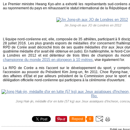
Le Premier ministre Hwang Kyo-ahn a exhorté les représentants sud-coréens 
au rayonnement du pays en réhaussant le statut international de la République
Jin Jong-oh aux JO de Londres en 2012
L'équipe nord-coréenne est, elle, composée de 35 athlètes, participant à 9 discipl
28 juillet 2016. Les plus grands espoirs de médailles d'or concernent l'haltéroph
RPD de Corée avait décroché trois de ses quatre médailles d'or aux Jeux ol
quatrième médaille d'or avait été obtenue en judo). En haltérophilie, le Nord-Co
à Londres en 2012 et est détenteur de trois titres de champion du monde
championne du monde 2015 en plongeon à 10 mètres
, vise également l'or.
La RPD de Corée a mis l'accent sur le développement du sport, y compris 
l'accession au pouvoir du Président Kim Jong-un, fin 2011. Choe Ryong-hae,
des affaires d'Etat et par ailleurs président de la Commission pour le sport et
délégation officielle nord-coréenne qui participera à la cérémonie d'ouverture.
Jong Hak-jin, médaille d'or en lutte (57 kg) aux Jeux asiatiques d'Incheon, conc
Repost
0
Publié par Assoc