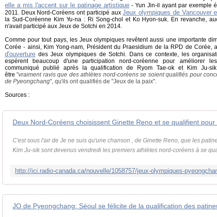
elle a mis l'accent sur le patinage artistique
- Yun Jin-il ayant par exemple ét
Jeux olympiques de Vancouver 
2011. Deux Nord-Coréens ont participé aux
la Sud-Coréenne Kim Yu-na : Ri Song-chol et Ko Hyon-suk. En revanche, au
n'avait participé aux Jeux de Sotchi en 2014.
Comme pour tout pays, les Jeux olympiques revêtent aussi une importante di
Corée - ainsi, Kim Yong-nam, Président du Praesidium de la RPD de Corée, a
d'ouverture
des Jeux olympiques de Sotchi. Dans ce contexte, les organis
espèrent beaucoup d'une participation nord-coréenne pour améliorer le
communiqué publié après la qualification de Ryom Tae-ok et Kim Ju-sik,
être
"
vraiment ravis que des athlètes nord-coréens se soient qualifiés pour conc
de Pyeongchang
", qu'ils ont qualifiés de "Jeux de la paix".
Sources :
Deux Nord-Coréens choisissent Ginette Reno et se qualifient pou
C'est sous l'air de Je ne suis qu'une chanson , de Ginette Reno, que les patin
Kim Ju-sik sont devenus vendredi les premiers athlètes nord-coréens à se qual
JO de Pyeongchang: Séoul se félicite de la qualification des patin