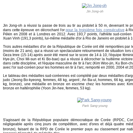
Jin Jong-oh
Jin Jong-oh a réussi la passe de trois au tir au pistolet à 50 m, devenant le 
pour la troisième fois consécutive
dans cette épreuve en décrochant l'or
à Ri
Pékin en 2008 et à Londres en 2012. Avec 193,7 points, l'athlète sud-corée
Xuan Vinh (191,3 points), lui-même médaille d'or à Rio de Janeiro en pistolet à 
Trois autres médailles d'or de la République de Corée ont été remportées par 
(moins de 21 ans), qui a réussi un spectaculaire retournement de situation lors d
Geza Imre (15-14) après avoir été mené sur le score de 14 à 10, l'équipe fémini
Hye-jin, Choi Mi-sun et Ki Bo-bae) qui a réussi à décrocher la huitième victoi
dans cette discipline, et l'équipe masculine de tir à l'arc (Kim Woo-jin, Ku Bon-
avec l'or sud-coréen pour les hommes en tir à l'arc, remporté en 2000, 2004 et 2
Le tableau des médailles sud-coréennes est complété par deux médailles d'arg
judo (Jeong Bo-kyeong, femmes, 48 kg, argent ; An Ba-ul, hommes, 66 kg, ar
kg, bronze), une médaille en bronze en escrime chez les hommes avec Kim
bronze en haltérophilie (Yoon Jin-hee, femmes, 53 kg).
Park Sang-young
S'agissant de la République populaire démocratique de Corée (RPDC, Coré
négligeable après cinq jours de compétition, avec d'ores et déjà quatre méd
bronze), faisant de la RPD de Corée le premier pays au classement par nat