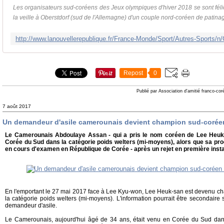
Les organisateurs sud-coréens des Jeux olympiques d'hiver 2018 se sont félic
la veille à Oberstdorf (sud de l'Allemagne) d'un couple nord-coréen de patinage
Repost
0
Publié par Association d'amitié franco-co
7 août 2017
Un demandeur d'asile camerounais devient champion sud-coréen
Le Camerounais Abdoulaye Assan - qui a pris le nom coréen de Lee Heuk
Corée du Sud dans la catégorie poids welters (mi-moyens), alors que sa pro
en cours d'examen en République de Corée - après un rejet en première inst
En l'emportant le 27 mai 2017 face à Lee Kyu-won, Lee Heuk-san est devenu 
la catégorie poids welters (mi-moyens). L'information pourrait être secondaire 
demandeur d'asile.
Le Camerounais, aujourd'hui âgé de 34 ans, était venu en Corée du Sud da