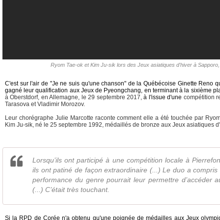
Ryom Tae-ok et Kim Ju-sik lors des Jeux asiatiques d'hiver à Sapporo, 
C'est sur l'air de "Je ne suis qu'une chanson" de la Québécoise Ginette Reno 
gagné leur qualification aux Jeux de Pyeongchang, en terminant à la sixième pl
à Oberstdorf, en Allemagne, le 29 septembre 2017,
à l'issue d'une
compétition 
Tarasova et Vladimir Morozov.
Leur chorégraphe Julie Marcotte raconte comment elle a été touchée par Ryom T
Kim Ju-sik, né le 25 septembre 1992, médaillés de bronze aux Jeux asiatiques d
Lorsqu’ils ont participé à une compétition locale à Pierrefond
ils ont patiné de façon extraordinaire (...) Le duo a compris
performance du genre pourrait leur permettre d’accéder 
(...) C’était très touchant.
Si la RPD de Corée n'a obtenu qu'une poignée de médailles aux Jeux olympiqu