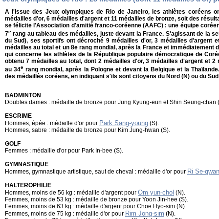
A l'issue des Jeux olympiques de Rio de Janeiro, les athlètes coréens on
médailles d'or, 6 médailles d'argent et 11 médailles de bronze, soit des résult
se félicite l'Association d'amitié franco-coréenne (AAFC) : une équipe coréen
e
7
rang au tableau des médailles, juste devant la France. S'agissant de la 
du Sud), ses sportifs ont décroché 9 médailles d'or, 3 médailles d'argent e
médailles au total et un 8e rang mondial, après la France et immédiatement deva
qui concerne les athlètes de la République populaire démocratique de Coré
obtenu 7 médailles au total, dont 2 médailles d'or, 3 médailles d'argent et 2
e
au 34
rang mondial, après la Pologne et devant la Belgique et la Thaïlande
des médaillés coréens, en indiquant s'ils sont citoyens du Nord (N) ou du Sud 
BADMINTON
Doubles dames : médaille de bronze pour Jung Kyung-eun et Shin Seung-chan (
ESCRIME
Park Sang-young
Hommes, épée : médaille d'or pour
(S).
Hommes, sabre : médaille de bronze pour Kim Jung-hwan (S).
GOLF
Femmes : médaille d'or pour Park In-bee (S).
GYMNASTIQUE
Ri Se-gwa
Hommes, gymnastique artistique, saut de cheval : médaille d'or pour
HALTEROPHILIE
Om yun-chol
Hommes, moins de 56 kg : médaille d'argent pour
(N).
Femmes, moins de 53 kg : médaille de bronze pour Yoon Jin-hee (S).
Femmes, moins de 63 kg : médaille d'argent pour Choe Hyo-sim (N).
Rim Jong-sim
Femmes, moins de 75 kg : médaille d'or pour
(N).