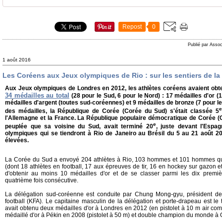
Repost
0
Publié par Assoc
1 août 2016
Les Coréens aux Jeux olympiques de Rio : sur les sentiers de la 
Aux Jeux olympiques de Londres en 2012, les athlètes coréens avaient obte
34 médailles au total
(28 pour le Sud, 6 pour le Nord) : 17 médailles d'or (1
médailles d'argent (toutes sud-coréennes) et 9 médailles de bronze (7 pour le
e
des médailles, la République de Corée (Corée du Sud) s'était classée 5
l'Allemagne et la France. La République populaire démocratique de Corée (
e
peuplée que sa voisine du Sud, avait terminé 20
, juste devant l'Espa
olympiques qui se tiendront à Rio de Janeiro au Brésil du 5 au 21 août 20
élevées.
La Corée du Sud a envoyé 204 athlètes à Rio, 103 hommes et 101 hommes qui
(dont 18 athlètes en football, 17 aux épreuves de tir, 16 en hockey sur gazon et 
d'obtenir au moins 10 médailles d'or et de se classer parmi les dix premiè
quatrième fois consécutive.
La délégation sud-coréenne est conduite par Chung Mong-gyu, président de 
football (KFA). Le capitaine masculin de la délégation et porte-drapeau est le t
avait obtenu deux médailles d'or à Londres en 2012 (en pistolet à 10 m air comp
médaillé d'or à Pékin en 2008 (pistolet à 50 m) et double champion du monde à