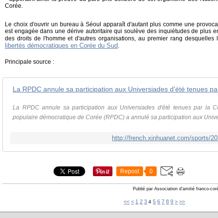
Corée.
Le choix d'ouvrir un bureau à Séoul apparaît d'autant plus comme une provoc
est engagée dans une dérive autoritaire qui soulève des inquiétudes de plus 
des droits de l'homme et d'autres organisations, au premier rang desquelles
libertés démocratiques en Corée du Sud
.
Principale source :
La RPDC annule sa participation aux Universiades d'été tenues par la 
populaire démocratique de Corée (RPDC) a annulé sa participation aux Univers
http://french.xinhuanet.com/sports/
Repost
0
Publié par Association d'amitié franco-co
<<
<
1
2
3
5
6
7
8
9
>
>>
4