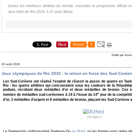
Suivez les meilleurs athlètes du monde, consultez le programme officiel e
Jeux d'été de Rio 2016, 5-21 août, Brésil
Repost
0
Publié par Assoc
20 août 2016
Jeux olympiques de Rio 2016 : le retour en force des Sud-Coré
Les Sud-Coréens ont réalisé l'exploit de réussir la passe de quatre en T
Rio : les quatre athlètes qui concouraient sous les couleurs de la Républi
podium, récoltant deux médailles d'or et deux médailles de bronze. Ces ex
e
nombre de médailles sud-coréennes à 19 à l'issue du 14
jour de la compétiti
d'or, 3 médailles d'argent et 8 médailles de bronze, plaçant les Sud-Coréens 
Oh Hye-ri
au Nord
Le Taekwondo (orthographié Taekwon-Do
, où les formes sont celles dé