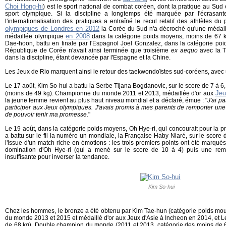
Choi Hong-hi
) est le sport national de combat coréen, dont la pratique au Sud e
sport olympique. Si la discipline a longtemps été marquée par l'écrasan
l'internationalisation des pratiques a entraîné le recul relatif des athlètes 
olympiques de Londres en 2012
la Corée du Sud n'a décroché qu'une médail
en 2008
médaillée olympique
dans la catégorie poids moyens, moins de 67 kg
Dae-hoon, battu en finale par l'Espagnol Joel Gonzalez, dans la catégorie po
République de Corée n'avait ainsi terminée que troisième
ex aequo
avec la T
dans la discipline, étant devancée par l'Espagne et la Chine.
Les Jeux de Rio marquent ainsi le retour des taekwondoïstes sud-coréens, avec
Le 17 août, Kim So-hui a battu la Serbe Tijana Bogdanovic, sur le score de 7 à 
Jeu
(moins de 49 kg). Championne du monde 2011 et 2013, médaillée d'or aux
la jeune femme revient au plus haut niveau mondial et a déclaré, émue : "
J'ai p
participer aux Jeux olympiques. J'avais promis à mes parents de remporter une 
de pouvoir tenir ma promesse.
"
Le 19 août, dans la catégorie poids moyens, Oh Hye-ri, qui concourait pour la p
a battu sur le fil la numéro un mondiale, la Française Haby Niaré, sur le score 
l'issue d'un match riche en émotions : les trois premiers points ont été marqué
domination d'Oh Hye-ri (qui a mené sur le score de 10 à 4) puis une remo
insuffisante pour inverser la tendance.
Kim So-hui
Chez les hommes, le bronze a été obtenu par Kim Tae-hun (catégorie poids mo
du monde 2013 et 2015 et médaillé d'or aux Jeux d'Asie à Incheon en 2014, et 
de 68 kg). Double champion du monde (2011 et 2013, catégorie des moins de 