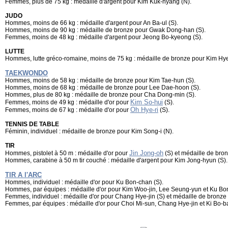
Femmes, plus de 75 kg : médaille d'argent pour Kim Kuk-hyang (N).
JUDO
Hommes, moins de 66 kg : médaille d'argent pour An Ba-ul (S).
Hommes, moins de 90 kg : médaille de bronze pour Gwak Dong-han (S).
Femmes, moins de 48 kg : médaille d'argent pour Jeong Bo-kyeong (S).
LUTTE
Hommes, lutte gréco-romaine, moins de 75 kg : médaille de bronze pour Kim Hy
TAEKWONDO
Hommes, moins de 58 kg : médaille de bronze pour Kim Tae-hun (S).
Hommes, moins de 68 kg : médaille de bronze pour Lee Dae-hoon (S).
Hommes, plus de 80 kg : médaille de bronze pour Cha Dong-min (S).
Kim So-hui
Femmes, moins de 49 kg : médaille d'or pour
(S).
Oh Hye-ri
Femmes, moins de 67 kg : médaille d'or pour
(S).
TENNIS DE TABLE
Féminin, individuel : médaille de bronze pour Kim Song-i (N).
TIR
Jin Jong-oh
Hommes, pistolet à 50 m : médaille d'or pour
(S) et médaille de bro
Hommes, carabine à 50 m tir couché : médaille d'argent pour Kim Jong-hyun (S).
TIR A l'ARC
Hommes, individuel : médaille d'or pour Ku Bon-chan (S).
Hommes, par équipes : médaille d'or pour Kim Woo-jin, Lee Seung-yun et Ku Bo
Femmes, individuel : médaille d'or pour Chang Hye-jin (S) et médaille de bronze 
Femmes, par équipes : médaille d'or pour Choi Mi-sun, Chang Hye-jin et Ki Bo-ba