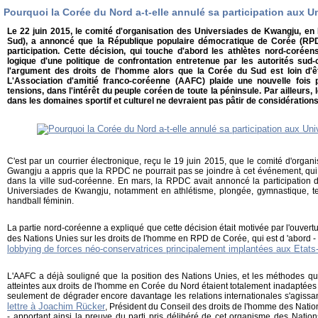
Pourquoi la Corée du Nord a-t-elle annulé sa participation aux 
Le 22 juin 2015, le comité d'organisation des Universiades de Kwangju, e
Sud), a annoncé que la République populaire démocratique de Corée (RP
participation. Cette décision, qui touche d'abord les athlètes nord-coréens
logique d'une politique de confrontation entretenue par les autorités sud
l'argument des droits de l'homme alors que la Corée du Sud est loin d'
L'Association d'amitié franco-coréenne (AAFC) plaide une nouvelle fois
tensions, dans l'intérêt du peuple coréen de toute la péninsule. Par ailleurs
dans les domaines sportif et culturel ne devraient pas pâtir de considérations
C'est par un courrier électronique, reçu le 19 juin 2015, que le comité d'orga
Gwangju a appris que la RPDC ne pourrait pas se joindre à cet événement, qui 
dans la ville sud-coréenne. En mars, la RPDC avait annoncé la participation 
Universiades de Kwangju, notamment en athlétisme, plongée, gymnastique, tenn
handball féminin.
La partie nord-coréenne a expliqué que cette décision était motivée par l'ouver
des Nations Unies sur les droits de l'homme en RPD de Corée, qui est d 'abord - 
lobbying de forces néo-conservatrices principalement implantées aux Etats
L'AAFC a déjà souligné que la position des Nations Unies, et les méthodes qu'e
atteintes aux droits de l'homme en Corée du Nord étaient totalement inadaptées à 
seulement de dégrader encore davantage les relations internationales s'agissa
lettre à Joachim Rücker
, Président du Conseil des droits de l'homme des Natio
- apportant ainsi la preuve du parti pris délibéré de cet organisme des Natio