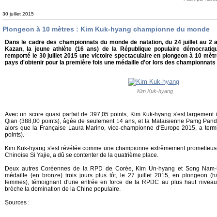
30 juillet 2015
Plongeon à 10 mètres : Kim Kuk-hyang championne du monde
Dans le cadre des championnats du monde de natation, du 24 juillet au 2 a
Kazan, la jeune athlète (16 ans) de la République populaire démocrat
remporté le 30 juillet 2015 une victoire spectaculaire en plongeon à 10 mè
pays d'obtenir pour la première fois une médaille d'or lors des championnats
Kim Kuk-hyang
Avec un score quasi parfait de 397,05 points, Kim Kuk-hyang s'est largemen
Qian (388,00 points), âgée de seulement 14 ans, et la Malaisienne Pamg Pand
alors que la Française Laura Marino, vice-championne d'Europe 2015, a term
points).
Kim Kuk-hyang s'est révélée comme une championne extrêmement prometteuse, a
Chinoise Si Yajie, a dû se contenter de la quatrième place.
Deux autres Coréennes de la RPD de Corée, Kim Un-hyang et Song Nam-h
médaille (en bronze) trois jours plus tôt, le 27 juillet 2015, en plongeon (
femmes), témoignant d'une entrée en force de la RPDC au plus haut niveau
brèche la domination de la Chine populaire
.
Sources :