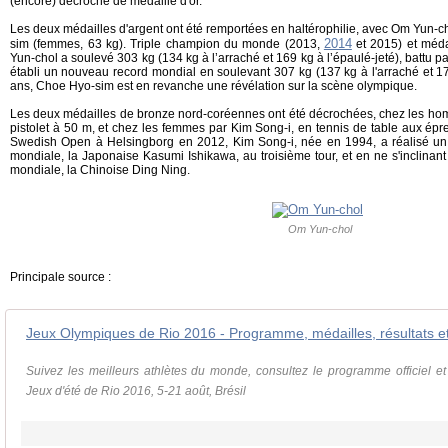
(encore) décroché de médaille d'or.
Les deux médailles d'argent ont été remportées en haltérophilie, avec Om Yun-
2014
sim (femmes, 63 kg). Triple champion du monde (2013,
et 2015) et méda
Yun-chol a soulevé 303 kg (134 kg à l’arraché et 169 kg à l’épaulé-jeté), battu 
établi un nouveau record mondial en soulevant 307 kg (137 kg à l'arraché et 17
ans, Choe Hyo-sim est en revanche une révélation sur la scène olympique.
Les deux médailles de bronze nord-coréennes ont été décrochées, chez les hom
pistolet à 50 m, et chez les femmes par Kim Song-i, en tennis de table aux épr
Swedish Open à Helsingborg en 2012, Kim Song-i, née en 1994, a réalisé un 
mondiale, la Japonaise Kasumi Ishikawa, au troisième tour, et en ne s'inclinant
mondiale, la Chinoise Ding Ning.
Om Yun-chol
Principale source :
Jeux Olympiques de Rio 2016 - Programme, médailles, résultats et
Suivez les meilleurs athlètes du monde, consultez le programme officiel e
Jeux d'été de Rio 2016, 5-21 août, Brésil