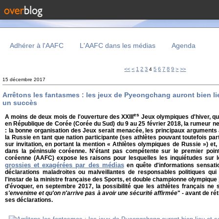
Adhérer à l'AAFC
L'AAFC dans les médias
Agenda
<<
<
1
2
3
5
6
7
8
9
>
>>
4
15 décembre 2017
Arrêtons les fantasmes : les jeux de Pyeongchang auront bien li
un succès
es
A moins de deux mois de l'ouverture des XXIII
Jeux olympiques d'hiver, q
en République de Corée (Corée du Sud) du 9 au 25 février 2018, la rumeur n
: la bonne organisation des Jeux serait menacée, les principaux arguments
la Russie en tant que nation participante (ses athlètes pouvant toutefois pa
sur invitation, en portant la mention « Athlètes olympiques de Russie ») et, 
dans la péninsule coréenne. N'étant pas compétente sur le premier point,
coréenne (AAFC) expose les raisons pour lesquelles les inquiétudes sur l
grossies et exagérées par des médias
en quête d'informations sensatio
déclarations maladroites ou malveillantes de responsables politiques qui
l'instar de la ministre française des Sports, et double championne olympique
d'évoquer, en septembre 2017, la possibilité que les athlètes français ne
s'envenime et qu'on n'arrive pas à avoir une sécurité affirmée
" - avant de ré
ses déclarations.