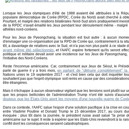
Lorsque les Jeux olympiques d'été de 1988 avaient été attribuées à la Rép
populaire démocratique de Corée (RPDC, Corée du Nord) avait cherché à obteni
Pourtant, et malgré des relations bilatérales Nord-Sud alors pratiquement inexista
de la RPDC n'avait émaillé les Jeux pendant leur déroulement même - malgré l
athlètes nord-coréens.
Pour les Jeux de Pyeongchang, la situation est tout autre : à aucun moment
d'envisager une co-organisation par la RPD de Corée qui, contrairement à la situa
tôt, a davantage de relations avec le Sud, et n'a pas non plus parlé à ce stade 
ayant même été sélectionnés
, et l'AAFC espère fortement qu'ils seront effec
politique et militaire devait avoir une incidence sur les Jeux de Pyeongchang,
l'initiative des Nord-Coréens.
Reste l'inconnue américaine. Car, contrairement aux Jeux de Séoul, le Préside
en parlant de "
détruire complètement
" la
parlé de guerre il y a trois mois,
Nations unies le 19 septembre 2017 - et c'est bien cela qui doit inquiéter t
souhaitent pas que l'esprit olympique soit remis en cause par des considérations 
être étrangères.
Mais il n'échappe à aucun observateur vigilant que les tensions sont plutôt sur 
que les propos bellicistes de l'administration Trump n'ont été suivis d'aucune 
douteux que les Etats-Unis aient les moyens d'une nouvelle guerre de Coré
Dans ce contexte, l'AAFC salue l'espoir d'une solution pacifique à la crise en co
entre Vladimir Poutine et Donald Trump le 15 décembre 2017, au cours duq
évoquée : plus tôt dans la journée, le président russe avait salué "
la prise 
américaine sur le sujet. Il reste à espérer que les Etats-Unis reviendront à la ra
conflit dont les conséquences seraient catastrophiques.