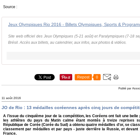
Source :
Jeux Olympiques Rio 2016 - Billets Olympiques, Sports & Progra
Site web officiel des Jeux Olympiques (5-21 août) et Paralympiques (7-18 se
Brésil. Accès aux billets, au calendrier, aux infos, aux photos & vidéos.
Repost
0
Publié par Assoc
11 août 2016
JO de Rio : 13 médailles coréennes après cinq jours de compétit
A l'issue du cinquième jour de la compétition, les Coréens ont fait une bell
les athlètes du pays du Matin calme étant montés à treize reprises sur
République de Corée (Corée du Sud) a obtenu quatre médailles d'or, se clas
classement par médailles et par pays - juste derrière la Russie, et devant l'
France.