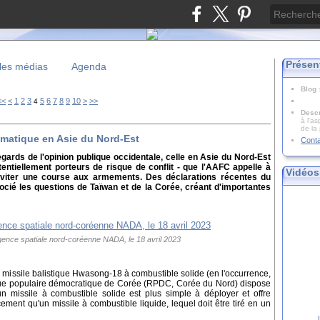
Présen
les médias
Agenda
Blog
20
30
<<
<
1
2
3
5
6
7
8
9
10
>
>>
4
Descr
à l'as
de la
omatique en Asie du Nord-Est
Cont
egards de l'opinion publique occidentale, celle en Asie du Nord-Est
tiellement porteurs de risque de conflit - que l'AAFC appelle à
Vidéos
d'éviter une course aux armements. Des déclarations récentes du
ocié les questions de Taïwan et de la Corée, créant d'importantes
agence spatiale nord-coréenne NADA, le 18 avril 2023
 missile balistique Hwasong-18 à combustible solide (en l'occurrence,
lique populaire démocratique de Corée (RPDC, Corée du Nord) dispose
un missile à combustible solide est plus simple à déployer et offre
ement qu'un missile à combustible liquide, lequel doit être tiré en un