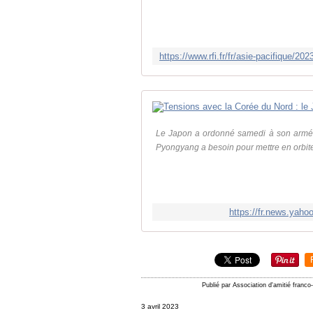
Le Japon a ordonné samedi à son armée 
Pyongyang a besoin pour mettre en orbite
https://fr.news.yah
Publié par Association d'amitié franc
3 avril 2023