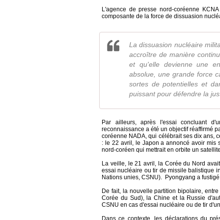
L'agence de presse nord-coréenne KCNA a 
composante de la force de dissuasion nucléai
La dissuasion nucléaire mili
accroître de manière continu
et qu'elle devienne une en
absolue, une grande force ca
sortes de potentielles et d
puissant pour défendre la just
Par ailleurs, après l'essai concluant d
reconnaissance a été un objectif réaffirmé pa
coréenne NADA, qui célébrait ses dix ans, ce
: le 22 avril, le Japon a annoncé avoir mis 
nord-coréen qui mettrait en orbite un satelli
La veille, le 21 avril, la Corée du Nord avai
essai nucléaire ou tir de missile balistique 
Nations unies, CSNU). Pyongyang a fustigé c
De fait, la nouvelle partition bipolaire, ent
Corée du Sud), la Chine et la Russie d'aut
CSNU en cas d'essai nucléaire ou de tir d'u
Dans ce contexte, les déclarations du pré