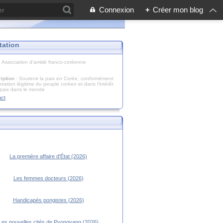
Connexion
+
Créer mon blog
tation
: Association d'amitié franco-coréenne
iption
: Soutenir la paix en Corée, conformément
piration légitime du peuple coréen et dans l’intérêt
 paix dans le monde
act
La première affaire d'État (2026)
Les femmes docteurs (2026)
Handicapés pongistes (2026)
Les nouvelles cités de Pyongyang (2026)