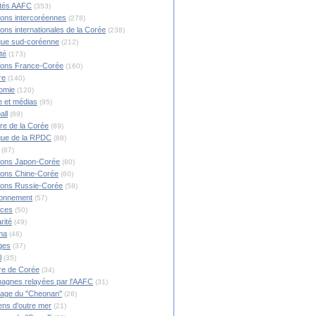
ités AAFC
(353)
ions intercoréennes
(278)
ions internationales de la Corée
(238)
ique sud-coréenne
(212)
té
(173)
ions France-Corée
(160)
re
(140)
omie
(120)
 et médias
(95)
all
(89)
ire de la Corée
(89)
ique de la RPDC
(88)
(87)
ions Japon-Corée
(80)
ions Chine-Corée
(60)
ions Russie-Corée
(58)
ronnement
(57)
nces
(50)
rité
(49)
ma
(46)
ges
(37)
l
(35)
re de Corée
(34)
agnes relayées par l'AAFC
(31)
rage du "Cheonan"
(26)
ns d'outre mer
(21)