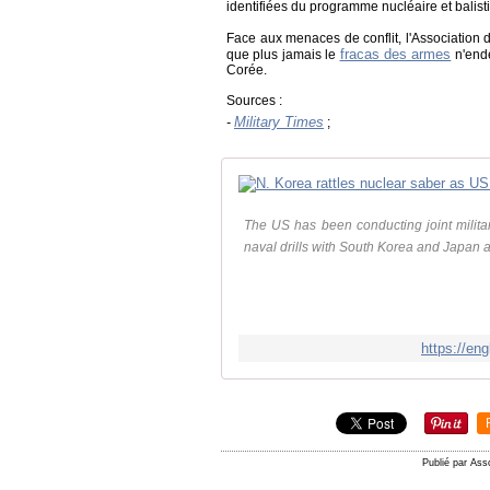
identifiées du programme nucléaire et balist
Face aux menaces de conflit, l'Association 
fracas des armes
que plus jamais le
n'ende
Corée.
Sources :
Military Times
-
;
The US has been conducting joint milita
naval drills with South Korea and Japan 
https://eng
Publié par Ass