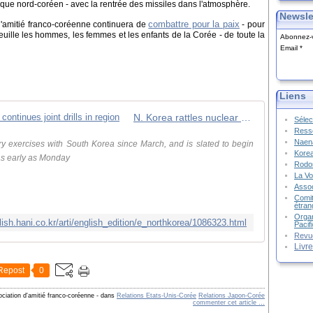
ique nord-coréen - avec la rentrée des missiles dans l'atmosphère.
Newsle
combattre pour la paix
d'amitié franco-coréenne continuera de
- pour
uille les hommes, les femmes et les enfants de la Corée - de toute la
Abonnez-v
Email
Liens
N. Korea rattles nuclear saber as US continues joint drills in region
Sélec
Resso
Naena
ry exercises with South Korea since March, and is slated to begin
Kore
as early as Monday
Rodon
La Vo
Assoc
Comit
étran
Organ
lish.hani.co.kr/arti/english_edition/e_northkorea/1086323.html
Pacif
Revu
Livr
Repost
0
ociation d'amitié franco-coréenne
-
dans
Relations Etats-Unis-Corée
Relations Japon-Corée
commenter cet article
…