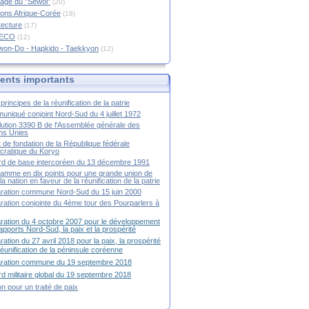
age du "Sewol"
(20)
ions Afrique-Corée
(18)
tecture
(17)
RECO
(12)
won-Do - Hapkido - Taekkyon
(12)
nts importants
principes de la réunification de la patrie
niqué conjoint Nord-Sud du 4 juillet 1972
ution 3390 B de l'Assemblée générale des
ns Unies
t de fondation de la République fédérale
ratique du Koryo
d de base intercoréen du 13 décembre 1991
amme en dix points pour une grande union de
la nation en faveur de la réunification de la patrie
ration commune Nord-Sud du 15 juin 2000
ration conjointe du 4ème tour des Pourparlers à
ration du 4 octobre 2007 pour le développement
apports Nord-Sud, la paix et la prospérité
ration du 27 avril 2018 pour la paix, la prospérité
 réunification de la péninsule coréenne
aration commune du 19 septembre 2018
d militaire global du 19 septembre 2018
ion pour un traité de paix