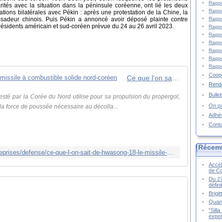
Rappo
rités avec la situation dans la péninsule coréenne, ont lié les deux
Rappo
tions bilatérales avec Pékin : après une protestation de la Chine, la
Rappo
adeur chinois. Puis Pékin a annoncé avoir déposé plainte contre
 présidents américain et sud-coréen prévue du 24 au 26 avril 2023.
Rappo
Rappo
Rappo
Rappo
Rappo
Rappo
Coopé
Ce que l'on sait de "Hwasong-18", le missile à combustible solide nord-coréen
Rende
Bulle
esté par la Corée du Nord utilise pour sa propulsion du propergol,
On pa
 la force de poussée nécessaire au décolla...
Adhé
Cont
Récem
https://www.bfmtv.com/economie/entreprises/defense/ce-que-l-on-sait-de-hwasong-18-le-missile-a-combustible-solide-nord-coreen_AD-202304150183.html
Accél
de C
Du 27
défin
Brigi
Quand
"Sill
expos