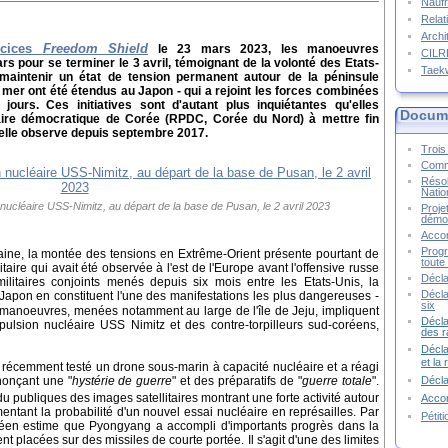
Naufr
Relat
Archi
rcices
Freedom Shield
le 23 mars 2023, les manoeuvres
CIL
 pour se terminer le 3 avril, témoignant de la volonté des Etats-
Taek
 maintenir un état de tension permanent autour de la péninsule
 mer ont été étendus au Japon - qui a rejoint les forces combinées
ours. Ces initiatives sont d'autant plus inquiétantes qu'elles
Docume
laire démocratique de Corée (RPDC, Corée du Nord) à mettre fin
'elle observe depuis septembre 2017.
Trois 
Commu
Résol
Natio
nucléaire USS-Nimitz, au départ de la base de Pusan, le 2 avril 2023
Proje
démoc
Accor
Progr
raine, la montée des tensions en Extrême-Orient présente pourtant de
toute 
aire qui avait été observée à l'est de l'Europe avant l'offensive russe
Décla
ilitaires conjoints menés depuis six mois entre les Etats-Unis, la
Décla
apon en constituent l'une des manifestations les plus dangereuses -
six
 manoeuvres, menées notamment au large de l'île de Jeju, impliquent
Décla
pulsion nucléaire USS Nimitz et des contre-torpilleurs sud-coréens,
des r
Décla
et la
r récemment testé un drone sous-marin à capacité nucléaire et a réagi
Décl
nonçant une "
hystérie de guerre
" et des préparatifs de "
guerre totale
".
u publiques des images satellitaires montrant une forte activité autour
Accor
ntant la probabilité d'un nouvel essai nucléaire en représailles. Par
Pétit
coréen estime que Pyongyang a accompli d'importants progrès dans la
nt placées sur des missiles de courte portée. Il s'agit d'une des limites