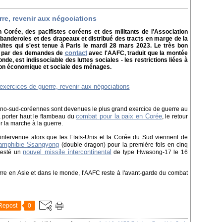
rre, revenir aux négociations
 Corée, des pacifistes coréens et des militants de l'Association
banderoles et des drapeaux et distribué des tracts en marge de la
aites qui s'est tenue à Paris le mardi 28 mars 2023. Le très bon
contact
uit par des demandes de
avec l'AAFC, traduit que la montée
nde, est indissociable des luttes sociales - les restrictions liées à
tion économique et sociale des ménages.
ano-sud-coréennes sont devenues le plus grand exercice de guerre au
combat pour la paix en Corée
 porter haut le flambeau du
, le retour
r la marche à la guerre.
 intervenue alors que les Etats-Unis et la Corée du Sud viennent de
 amphibie Ssangyong
(double dragon) pour la première fois en cinq
nouvel missile intercontinental
 testé un
de type Hwasong-17 le 16
re en Asie et dans le monde, l'AAFC reste à l'avant-garde du combat
Repost
0