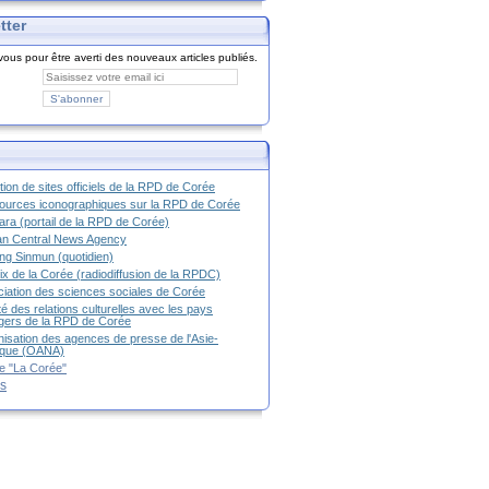
tter
ous pour être averti des nouveaux articles publiés.
tion de sites officiels de la RPD de Corée
urces iconographiques sur la RPD de Corée
ra (portail de la RPD de Corée)
an Central News Agency
g Sinmun (quotidien)
ix de la Corée (radiodiffusion de la RPDC)
iation des sciences sociales de Corée
é des relations culturelles avec les pays
g
ers de la RPD de Corée
isation des agences de presse de l'Asie-
ique (OANA)
e "La Corée"
es