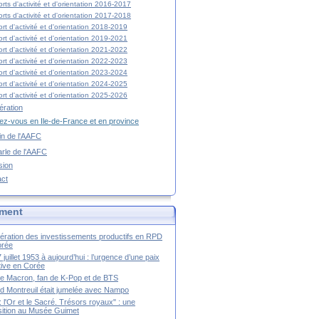
rts d'activité et d'orientation 2016-2017
rts d'activité et d'orientation 2017-2018
rt d'activité et d'orientation 2018-2019
rt d'activité et d'orientation 2019-2021
rt d'activité et d'orientation 2021-2022
rt d'activité et d'orientation 2022-2023
rt d'activité et d'orientation 2023-2024
rt d'activité et d'orientation 2024-2025
rt d'activité et d'orientation 2025-2026
ration
z-vous en Ile-de-France et en province
tin de l'AAFC
rle de l'AAFC
sion
act
ment
ération des investissements productifs en RPD
orée
 juillet 1953 à aujourd’hui : l’urgence d’une paix
itive en Corée
tte Macron, fan de K-Pop et de BTS
 Montreuil était jumelée avec Nampo
a : l'Or et le Sacré. Trésors royaux" : une
ition au Musée Guimet