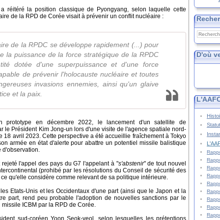
réitéré la position classique de Pyongyang, selon laquelle cette
re de la RPD de Corée visait à prévenir un conflit nucléaire :
Reche
taire de la RPDC se développe rapidement (...) pour
D'où v
e la puissance de la force stratégique de la RPDC
tité dotée d'une superpuissance et d'une force
pable de prévenir l'holocauste nucléaire et toutes
angereuses invasions ennemies, ainsi qu'un glaive
ice et la paix.
L'AAFC
Histo
'un prototype en décembre 2022, le lancement d'un satellite de
Statu
r le Président Kim Jong-un lors d'une visite de l'agence spatiale nord-
Insta
 18 avril 2023. Cette perspective a été accueillie fraîchement à Tokyo
son armée en état d'alerte pour abattre un potentiel missile balistique
L'AAF
te d'observation.
Rappo
Rappo
t rejeté l'appel des pays du G7 l'appelant à "
s'abstenir
" de tout nouvel
Rappo
intercontinental (prohibé par les résolutions du Conseil de sécurité des
Rappo
e qu'elle considère comme relevant de sa politique intérieure.
Rappo
re les Etats-Unis et les Occidentaux d'une part (ainsi que le Japon et la
Rappo
re part, rend peu probable l'adoption de nouvelles sanctions par le
Rappo
n missile ICBM par la RPD de Corée.
Rappo
Rappo
sident sud-coréen Yoon Seok-yeol, selon lesquelles les prétentions