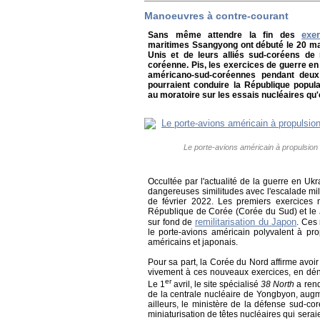
Manoeuvres à contre-courant
exe
Sans même attendre la fin des
maritimes Ssangyong ont débuté le 20 mars
Unis et de leurs alliés sud-coréens de
coréenne. Pis, les exercices de guerre en
américano-sud-coréennes pendant deux j
pourraient conduire la République popu
au moratoire sur les essais nucléaires qu
Le porte-avions américain à propulsion 
Occultée par l'actualité de la guerre en Uk
dangereuses similitudes avec l'escalade milit
de février 2022. Les premiers exercices m
République de Corée (Corée du Sud) et le J
remilitarisation du Japon
sur fond de
. Ces
le porte-avions américain polyvalent à pro
américains et japonais.
Pour sa part, la Corée du Nord affirme avoi
vivement à ces nouveaux exercices, en dé
er
Le 1
avril, le site spécialisé
38 North
a rend
de la centrale nucléaire de Yongbyon, augme
ailleurs, le ministère de la défense sud-
miniaturisation de têtes nucléaires qui seraie