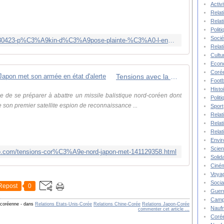
Activ
Relat
Relat
Polit
Socié
https://www.rfi.fr/fr/asie-pacifique/20230423-p%C3%A9kin-d%C3%A9pose-plainte-%C3%A0-l-encontre-de-s%C3%A9oul-%C3%A0-la-veille-d-une-visite-de-yoon-%C3%A0-washington
Relat
Cultu
Econ
Corée
Tensions avec la Corée du Nord : le Japon met son armée en état d'alerte
Footb
Histo
de se préparer à abattre un missile balistique nord-coréen dont
Polit
 son premier satellite espion de reconnaissance ...
Sport
Relat
Relat
Relat
Envi
Scie
oo.com/tensions-cor%C3%A9e-nord-japon-met-141129358.html
Solida
Ciné
Voya
Socia
Repost
0
Guer
Camp
o-coréenne
-
dans
Relations Etats-Unis-Corée
Relations Chine-Corée
Relations Japon-Corée
Nauf
commenter cet article
…
Corée