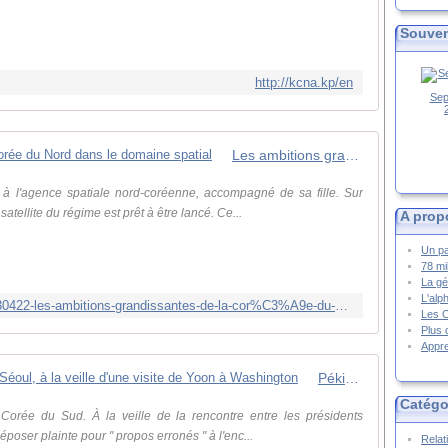
Souven
http://kcna.kp/en
Sep
Les ambitions grandissantes de la Corée du Nord dans le domaine spatial
 à l'agence spatiale nord-coréenne, accompagné de sa fille. Sur
tellite du régime est prêt à être lancé. Ce...
A prop
Un pa
78 mi
La gé
L'alp
https://www.rfi.fr/fr/asie-pacifique/20230422-les-ambitions-grandissantes-de-la-cor%C3%A9e-du-nord-dans-le-domaine-spatial
Les 
Plus 
Appre
Pékin dépose plainte à l'encontre de Séoul, à la veille d'une visite de Yoon à Washington
Catégo
Corée du Sud. À la veille de la rencontre entre les présidents
poser plainte pour " propos erronés " à l'enc...
Relat