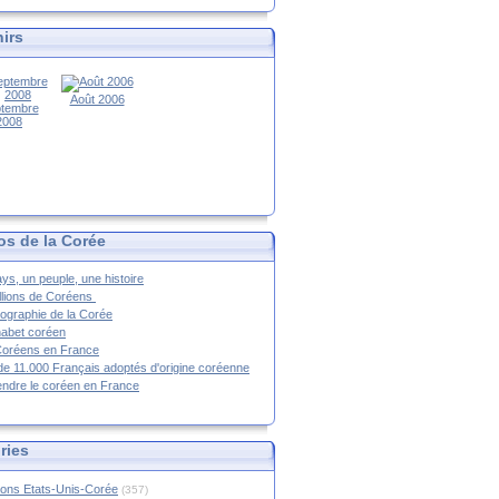
irs
Août 2006
tembre
2008
os de la Corée
ys, un peuple, une histoire
llions de Coréens
ographie de la Corée
habet coréen
Coréens en France
de 11.000 Français adoptés d'origine coréenne
ndre le coréen en France
ries
ions Etats-Unis-Corée
(357)