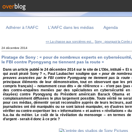
Adhérer à l'AAFC
L'AAFC dans les médias
Agenda
<< La chasse aux sorcières est...
Sony : pourquoi la Corée d
24 décembre 2014
Piratage de Sony : « pour de nombreux experts en cybersécurité
le FBI contre Pyongyang ne tiennent pas la route »
Dans un article publié le 24 décembre 2014 sur le site de
L’Obs
, intitulé « Et
qui avait piraté Sony ? », Paul Laubacher souligne que «
pour de nombreux
preuves avancées par le FBI contre Pyongyang ne tiennent pas la route
»
principaux éléments de leur démonstration, tout en observant que les pr
compris français) – notamment ceux dits « de référence » - n’ont pas (pas en
des contre-enquêtes menées par des spécialistes en cybersécurité en
étayées) contre Pyongyang du Président américain Barack Obama et d
complaisamment diffusées le plus largement possible. Toute vérité ne serait-
pour ces médias, démentir serait reconnaître auprès de leurs lecteurs, aud
journalistes ont été manipulés ou se sont laissé manipuler, en d’autres terme
vérifier ou contre-expertiser les « informations » et autres « révélations » du
b.a.-ba du métier. Le coût de la révélation du mensonge – en termes de 
d’argent - serait-il donc à ce prix ?