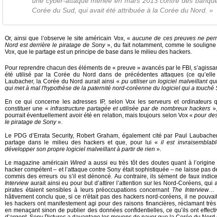
une cyber-attaque menée en mars 2013 contre des banque
Corée du Sud, qui avait été attribuée à la Corée du Nord. »
Or, ainsi que l’observe le site américain Vox,
«
aucune de ces preuves ne per
Nord est derrière le piratage de Sony
»
, du fait notamment, comme le souligne
Vox, que le partage est un principe de base dans le milieu des hackers.
Pour reprendre chacun des éléments de « preuve » avancés par le FBI, s’agissant 
été utilisé par la Corée du Nord dans de précédentes attaques (ce qu’elle
Laubacher, la Corée du Nord aurait ainsi «
pu utiliser un logiciel malveillant qui
qui met à mal l'hypothèse de la paternité nord-coréenne du logiciel qui a touché
En ce qui concerne les adresses IP, selon Vox les serveurs et ordinateurs q
constituer une «
infrastructure partagée et utilisée par de nombreux hackers
»,
pourrait éventuellement avoir été en relation, mais toujours selon Vox «
pour des
le piratage de Sony
».
Le PDG d’Errata Security, Robert Graham, également cité par Paul Laubache
partage dans le milieu des hackers et que, pour lui «
il est invraisembla
développer son propre logiciel malveillant à partir de rien
».
Le magazine américain
Wired
a aussi eu très tôt des doutes quant à l’origine
hacker compétent – et l’attaque contre Sony était sophistiquée – ne laisse pas de t
commis des erreurs ou s’il est dénoncé. Au contraire, ils sèment de faux indic
Interview
aurait ainsi eu pour but d’attirer l’attention sur les Nord-Coréens, qu
pirates étaient sensibles à leurs préoccupations concernant
The Interview
… 
hâtivement conclu que, si ce n'était pas des hackers nord-coréens, il ne pouvai
les hackers ont manifestement agi pour des raisons financières, réclamant tr
en menaçant sinon de publier des données confidentielles, ce qu’ils ont effecti