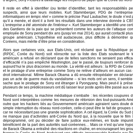
d’argent, Sony Pictures a davantage les moyens de payer que la Corée du Nord 
Il reste en effet à identifier (ou tenter d’identifier, tant les responsabilités 
suspects, ainsi que leurs mobiles. Kurt Stammberger, PDG de l’entrepri
informatiques en temps réel
» comme le précise Paul Laubacher, le doute n’est p
qu’il a menée, et dont il a livré les résultats dans une interview donnée à C
L’entreprise a été atomisée de l'intérieur
». Kurt Stammberger a identifié une cer
des Gardiens de la paix qui se présentent comme les auteurs de l’attaque co
employée de Sony pendant dix ans (jusqu’en mai 2014), qui aurait contacté plus
groupe américain. L’hypothèse est audacieuse, plus difficile à démontrer q
Coréens, mais mérite d’être prise en considération.
Alors que certaines voix, aux Etats-Unis, ont réclamé que la République 
(RPDC, Corée du Nord) soit réinscrite sur la liste des Etats soutenant le t
américain a refusé en déclarant que de telles sanctions ne seraient pas effi
d’efficacité n’a pas empêché Washington, par le passé, de toujours renforcer 
aujourd’hui le plus draconien au monde. La vérité est ailleurs : la RPD de Corée 
et le piratage d’une entreprise comme Sony ne relève d’ailleurs en aucun cas d’
droit international. Même Barack Obama a dû ensuite rétropédaler en déclarant
pas un acte de guerre mais du vandalisme – si les mots ont un sens, il semble
sache que le piratage de Sony est étranger à Pyongyang. Mais peut-il à présen
plusieurs de ses prédécesseurs ont dû laisser leur poste après être passé aux a
Pendant ce temps, la machine médiatique s’emballe : les récentes coupures d
Nord sont interprétées comme les mesures de rétorsion des tout-puissants Amér
outre que les hackers liés au Gouvernement américain agiraient sans doute 
simple interruption du réseau nord-coréen, celle-ci peut être le fait de groupe
car ne nécessitant pas une grande sophistication. A cet égard, la Corée du Sud
ne manque pas d’activistes anti-Corée du Nord qui, à la nouvelle que le film
déprogrammé, ont pu décider de faire justice eux-mêmes, en toute impunité
bénéficient de la part des autorités sud-coréennes… Mais ce n’est qu’une hypot
de Barack Obama a entraîné des réactions en chaîne, en encourageant les grou