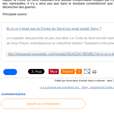
frapper la Corée du Nord, traduisant une attitude irresponsable fustigée par P
des représailles. Il n’y a ainsi pas que dans le domaine conventionnel que
déclencher des guerres.
Principale source :
Et si ce n'était pas la Corée du Nord qui avait piraté Sony ?
Le coupable était peut-être un peu trop idéal. La Corée du Nord est-elle vraim
de Sony Picture, revendiqué par un collectif de hackers "Guardians of the peac
Repost
0
Publié par Association d'amitié franco-coréenne
-
dans
<< La chasse aux sorcières est...
Sony : pourquoi la Corée d
commentaires
Ajouter un commentaire