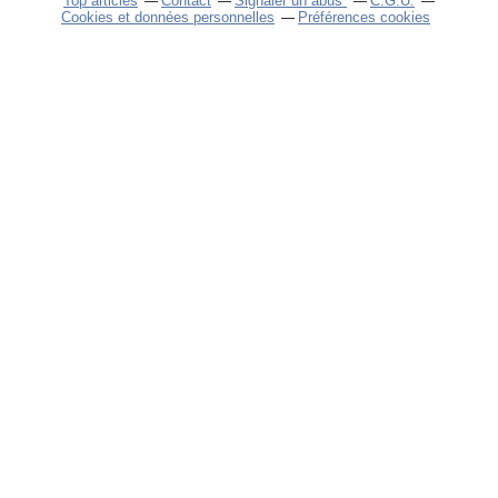
Top articles
Contact
Signaler un abus
C.G.U.
Cookies et données personnelles
Préférences cookies