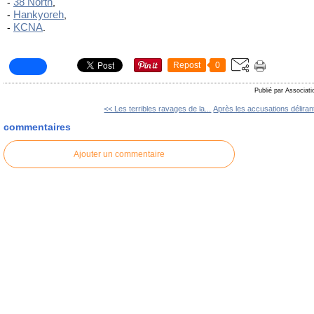
38 North
-
,
Hankyoreh
-
,
KCNA
-
.
Repost
0
Publié par Associati
<< Les terribles ravages de la...
Après les accusations déliran
commentaires
Ajouter un commentaire