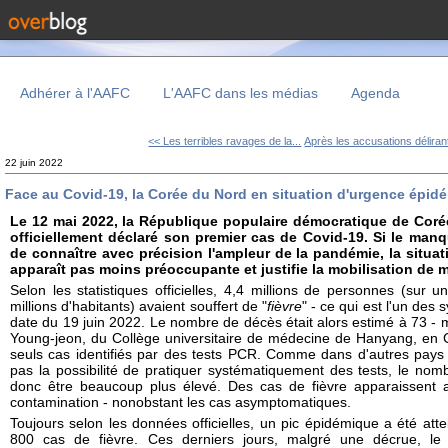
Adhérer à l'AAFC
L'AAFC dans les médias
Agenda
<< Les terribles ravages de la...
Après les accusations déliran
22 juin 2022
Face au Covid-19, la Corée du Nord en situation d'urgence épid
Le 12 mai 2022, la République populaire démocratique de Coré
officiellement déclaré son premier cas de Covid-19. Si le man
de connaître avec précision l'ampleur de la pandémie, la situa
apparaît pas moins préoccupante et justifie la mobilisation de
Selon les statistiques officielles, 4,4 millions de personnes (sur 
millions d'habitants) avaient souffert de "
fièvre
" - ce qui est l'un des
date du 19 juin 2022. Le nombre de décès était alors estimé à 73 - 
Young-jeon, du Collège universitaire de médecine de Hanyang, en Co
seuls cas identifiés par des tests PCR. Comme dans d'autres pays
pas la possibilité de pratiquer systématiquement des tests, le nomb
donc être beaucoup plus élevé. Des cas de fièvre apparaissent 
contamination - nonobstant les cas asymptomatiques.
Toujours selon les données officielles, un pic épidémique a été att
800 cas de fièvre. Ces derniers jours, malgré une décrue, le