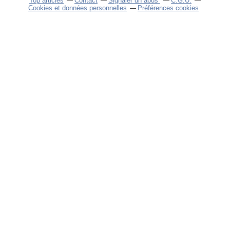
Top articles
Contact
Signaler un abus
C.G.U.
Cookies et données personnelles
Préférences cookies