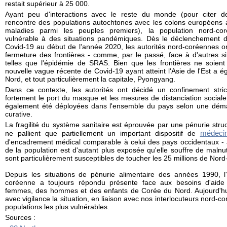
restait supérieur à 25 000.
Ayant peu d'interactions avec le reste du monde (pour citer de
rencontre des populations autochtones avec les colons européens 
maladies parmi les peuples premiers), la population nord-cor
vulnérable à des situations pandémiques. Dès le déclenchement 
Covid-19 au début de l'année 2020, les autorités nord-coréennes 
fermeture des frontières - comme, par le passé, face à d'autres sit
telles que l'épidémie de SRAS. Bien que les frontières ne soient
nouvelle vague récente de Covid-19 ayant atteint l'Asie de l'Est a 
Nord, et tout particulièrement la capitale, Pyongyang.
Dans ce contexte, les autorités ont décidé un confinement stri
fortement le port du masque et les mesures de distanciation social
également été déployées dans l'ensemble du pays selon une démar
curative.
La fragilité du système sanitaire est éprouvée par une pénurie str
médecin
ne pallient que partiellement un important dispositif de
d'encadrement médical comparable à celui des pays occidentaux - 
de la population est d'autant plus exposée qu'elle souffre de malnut
sont particulièrement susceptibles de toucher les 25 millions de Nor
Depuis les situations de pénurie alimentaire des années 1990, l'
coréenne a toujours répondu présente face aux besoins d'aide
femmes, des hommes et des enfants de Corée du Nord. Aujourd'hu
avec vigilance la situation, en liaison avec nos interlocuteurs nord-co
populations les plus vulnérables.
Sources :