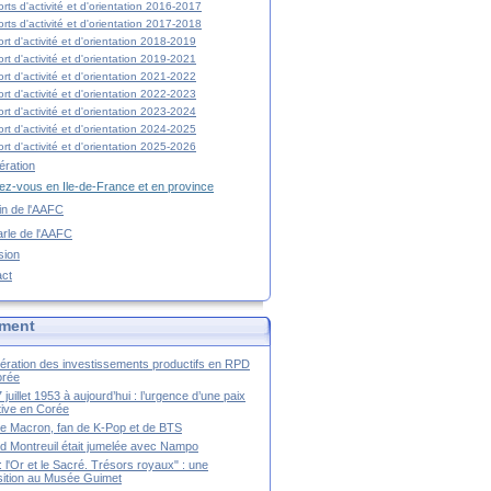
rts d'activité et d'orientation 2016-2017
rts d'activité et d'orientation 2017-2018
rt d'activité et d'orientation 2018-2019
rt d'activité et d'orientation 2019-2021
rt d'activité et d'orientation 2021-2022
rt d'activité et d'orientation 2022-2023
rt d'activité et d'orientation 2023-2024
rt d'activité et d'orientation 2024-2025
rt d'activité et d'orientation 2025-2026
ration
z-vous en Ile-de-France et en province
tin de l'AAFC
rle de l'AAFC
sion
act
ment
ération des investissements productifs en RPD
orée
 juillet 1953 à aujourd’hui : l’urgence d’une paix
itive en Corée
tte Macron, fan de K-Pop et de BTS
 Montreuil était jumelée avec Nampo
a : l'Or et le Sacré. Trésors royaux" : une
ition au Musée Guimet