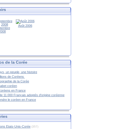
irs
Août 2006
tembre
2008
os de la Corée
ys, un peuple, une histoire
llions de Coréens
ographie de la Corée
habet coréen
Coréens en France
de 11.000 Français adoptés d'origine coréenne
ndre le coréen en France
ries
ions Etats-Unis-Corée
(357)