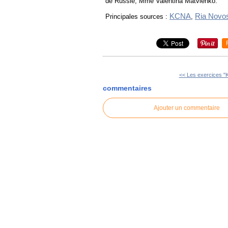
de Russie, Mme Valentina Matvienko.
KCNA
Ria Novos
Principales sources :
,
<< Les exercices "K
commentaires
Ajouter un commentaire