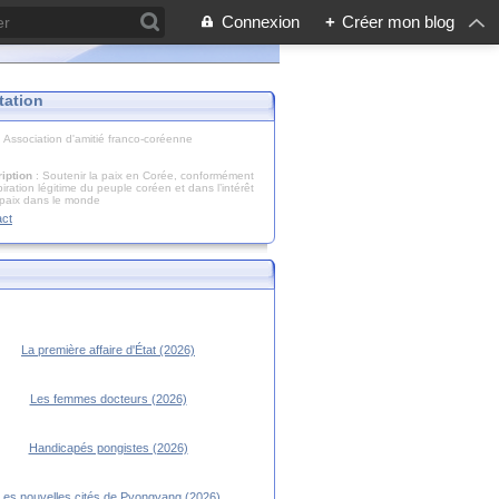
Connexion
+
Créer mon blog
tation
: Association d'amitié franco-coréenne
iption
: Soutenir la paix en Corée, conformément
piration légitime du peuple coréen et dans l’intérêt
 paix dans le monde
act
La première affaire d'État (2026)
Les femmes docteurs (2026)
Handicapés pongistes (2026)
Les nouvelles cités de Pyongyang (2026)