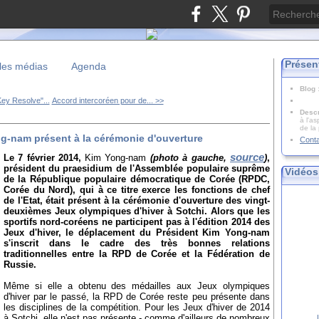
Présen
les médias
Agenda
Blog
ey Resolve"...
Accord intercoréen pour de... >>
Descr
à l'as
de la
g-nam présent à la cérémonie d'ouverture
Cont
source
Le 7 février 2014,
Kim Yong-nam
(photo à gauche,
)
,
président du praesidium de l'Assemblée populaire suprême
Vidéos
de la République populaire démocratique de Corée (RPDC,
Corée du Nord), qui à ce titre exerce les fonctions de chef
de l'Etat, était présent à la cérémonie d'ouverture des vingt-
deuxièmes Jeux olympiques d'hiver à Sotchi. Alors que les
sportifs nord-coréens ne participent pas à l'édition 2014 des
Jeux d'hiver, le déplacement du Président Kim Yong-nam
s'inscrit dans le cadre des très bonnes relations
traditionnelles entre la RPD de Corée et la Fédération de
Russie.
Même si elle a obtenu des médailles aux Jeux olympiques
d'hiver par le passé, la RPD de Corée reste peu présente dans
les disciplines de la compétition. Pour les Jeux d'hiver de 2014
à Sotchi, elle n'est pas présente - comme d'ailleurs de nombreux