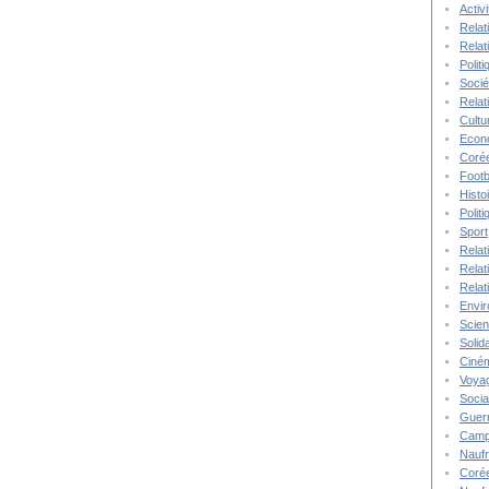
Activ
Relat
Relat
Polit
Socié
Relat
Cultu
Econ
Corée
Footb
Histo
Polit
Sport
Relat
Relat
Relat
Envi
Scie
Solida
Ciné
Voya
Socia
Guer
Camp
Nauf
Corée