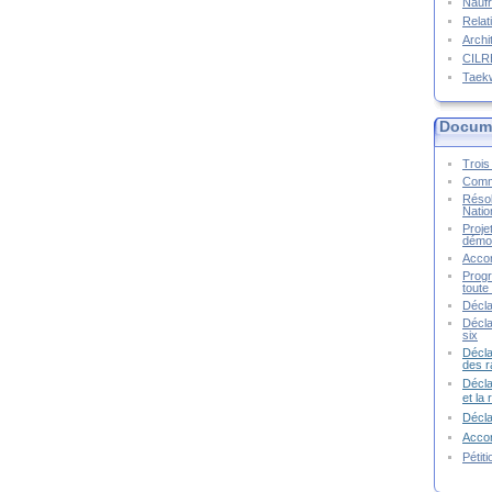
Naufr
Relat
Archi
CIL
Taek
Docume
Trois 
Commu
Résol
Natio
Proje
démoc
Accor
Progr
toute 
Décla
Décla
six
Décla
des r
Décla
et la
Décl
Accor
Pétit