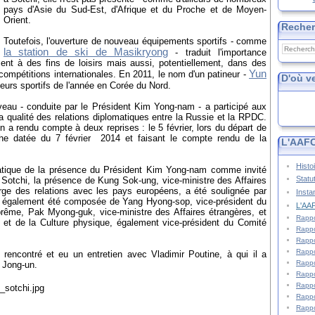
pays d'Asie du Sud-Est, d'Afrique et du Proche et de Moyen-
Orient.
Reche
Toutefois, l'ouverture de nouveau équipements sportifs - comme
la station de ski de Masikryong
- traduit l'importance
ent à des fins de loisirs mais aussi, potentiellement, dans des
Yun
compétitions internationales. En 2011, le nom d'un patineur -
D'où v
leurs sportifs de l'année en Corée du Nord.
veau - conduite par le Président Kim Yong-nam - a participé aux
la qualité des relations diplomatiques entre la Russie et la RPDC.
 a rendu compte à deux reprises : le 5 février, lors du départ de
che datée du 7 février 2014 et faisant le compte rendu de la
L'AAFC
Histo
tique de la présence du Président Kim Yong-nam comme invité
Statu
Sotchi, la présence de Kung Sok-ung, vice-ministre des Affaires
arge des relations avec les pays européens, a été soulignée par
Insta
 a également été composée de Yang Hyong-sop, vice-président du
L'AAF
rême, Pak Myong-guk, vice-ministre des Affaires étrangères, et
Rappo
 et de la Culture physique, également vice-président du Comité
Rappo
Rappo
Rappo
rencontré et eu un entretien avec Vladimir Poutine, à qui il a
Rappo
 Jong-un.
Rappo
Rappo
Rappo
Rappo