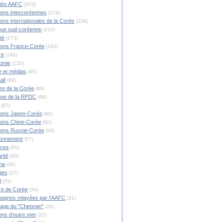
ités AAFC
(353)
ions intercoréennes
(278)
ions internationales de la Corée
(238)
ique sud-coréenne
(212)
té
(173)
ions France-Corée
(160)
re
(140)
omie
(120)
 et médias
(95)
all
(89)
ire de la Corée
(89)
ique de la RPDC
(88)
(87)
ions Japon-Corée
(80)
ions Chine-Corée
(60)
ions Russie-Corée
(58)
ronnement
(57)
nces
(50)
rité
(49)
ma
(46)
ges
(37)
l
(35)
re de Corée
(34)
agnes relayées par l'AAFC
(31)
rage du "Cheonan"
(26)
ns d'outre mer
(21)