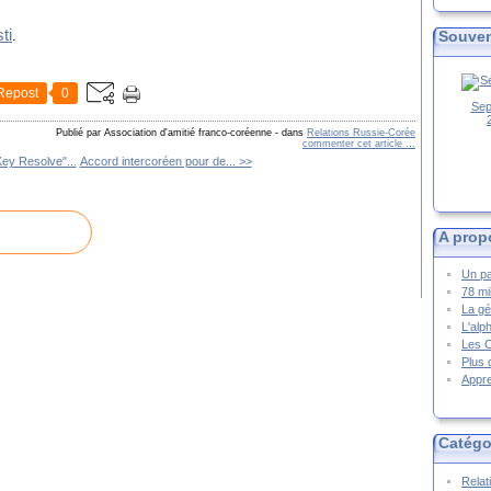
ti
Souven
.
Repost
0
Sep
Publié par Association d'amitié franco-coréenne
-
dans
Relations Russie-Corée
commenter cet article
…
ey Resolve"...
Accord intercoréen pour de... >>
A prop
Un pa
78 mi
La gé
L'alp
Les 
Plus 
Appre
Catégo
Relat