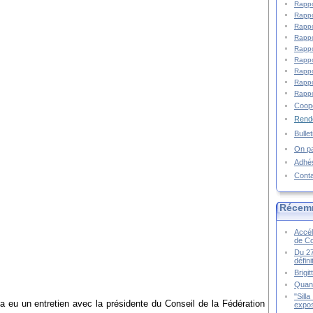
Rappo
Rappo
Rappo
Rappo
Rappo
Rappo
Rappo
Rappo
Rappo
Coopé
Rende
Bulle
On pa
Adhé
Cont
Récem
Accél
de C
Du 27
défin
Brigi
Quand
"Sill
a eu un entretien avec la présidente du Conseil de la Fédération
expos