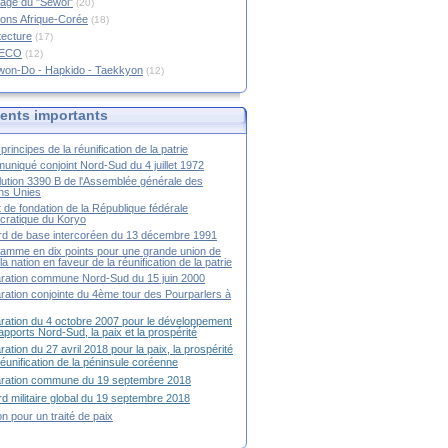
age du "Sewol"
(20)
ions Afrique-Corée
(18)
tecture
(17)
RECO
(12)
won-Do - Hapkido - Taekkyon
(12)
nts importants
principes de la réunification de la patrie
niqué conjoint Nord-Sud du 4 juillet 1972
ution 3390 B de l'Assemblée générale des
ns Unies
t de fondation de la République fédérale
ratique du Koryo
d de base intercoréen du 13 décembre 1991
amme en dix points pour une grande union de
la nation en faveur de la réunification de la patrie
ration commune Nord-Sud du 15 juin 2000
ration conjointe du 4ème tour des Pourparlers à
ration du 4 octobre 2007 pour le développement
apports Nord-Sud, la paix et la prospérité
ration du 27 avril 2018 pour la paix, la prospérité
 réunification de la péninsule coréenne
aration commune du 19 septembre 2018
d militaire global du 19 septembre 2018
ion pour un traité de paix