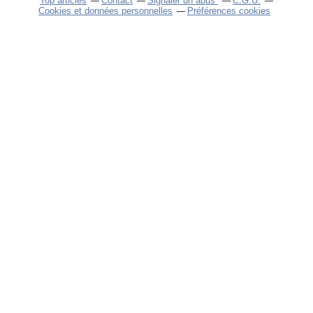
Top articles
Contact
Signaler un abus
C.G.U.
Cookies et données personnelles
Préférences cookies