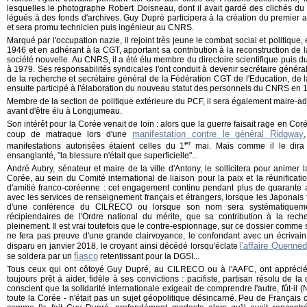
lesquelles le photographe Robert Doisneau, dont il avait gardé des clichés du p
légués à des fonds d'archives. Guy Dupré participera à la création du premier a
et sera promu technicien puis ingénieur au CNRS.
Marqué par l'occupation nazie, il rejoint très jeune le combat social et politi
1946 et en adhérant à la CGT, apportant sa contribution à la reconstruction de la
société nouvelle. Au CNRS, il a été élu membre du directoire scientifique puis d
à 1979. Ses responsabilités syndicales l'ont conduit à devenir secrétaire généra
de la recherche et secrétaire général de la Fédération CGT de l'Education, de l
ensuite participé à l'élaboration du nouveau statut des personnels du CNRS en 
Membre de la section de politique extérieure du PCF, il sera également maire-
avant d'être élu à Longjumeau.
Son intérêt pour la Corée venait de loin : alors que la guerre faisait rage en Corée
manifestation contre le général Ridgway
coup de matraque lors d'une
er
manifestations autorisées étaient celles du 1
mai. Mais comme il le dira 
ensanglanté, "la blessure n'était que superficielle"...
André Aubry, sénateur et maire de la ville d'Antony, le sollicitera pour animer l
Corée, au sein du Comité international de liaison pour la paix et la réunificati
d'amitié franco-coréenne : cet engagement continu pendant plus de quarante a
avec les services de renseignement français et étrangers, lorsque les Japonais t
d'une conférence du CILRECO ou lorsque son nom sera systématiquemen
récipiendaires de l'Ordre national du mérite, que sa contribution à la recher
pleinement. Il est vrai toutefois que le contre-espionnage, sur ce dossier comme 
ne fera pas preuve d'une grande clairvoyance, le confondant avec un écrivain 
l'affaire Quenne
disparu en janvier 2018, le croyant ainsi décédé lorsqu'éclate
fiasco
se soldera par un
retentissant pour la DGSI...
Tous ceux qui ont côtoyé Guy Dupré, au CILRECO ou à l'AAFC, ont appréci
toujours prêt à aider, fidèle à ses convictions : pacifiste, partisan résolu de l
conscient que la solidarité internationale exigeait de comprendre l'autre, fût-il 
toute la Corée - n'était pas un sujet géopolitique désincarné. Peu de Français 