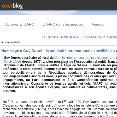
Adhérer à l'AAFC
L'AAFC dans les médias
Agenda
<< Han Kang, un prix Nobel au...
La chauve-souris, symbole
9 octobre 2024
Hommage à Guy Dupré : la solidarité internationale chevillée au
Comité international de liaison pour la pai
Guy Dupré, secrétaire général du
(CILRECO)
depuis 1977
, ancien président de l'Association d'amitié fran
d'honneur de l'AAFC, nous a quittés à l'âge de 94 ans. Il avait été au pr
coréennes, s'étant affirmé comme l'un des meilleurs connaisseurs de la p
tout particulièrement de la République populaire démocratique de 
Son engagement s'inscrivait dans la pleine continuité des valeurs qu'il av
engagements, au Parti communiste et à la Confédération générale d
internationalisme. Consciente de tout ce qu'elle lui doit, l'AAFC lui r
condoléances à son épouse Evelyne, ses enfants et petits-enfants, ain
proches.
er
Né à Paris, dans une famille ouvrière, le 1
avril 1930, Guy Dupré a commencé à
C'est en suivant des cours du soir qu'il gravira tous les échelons d'une carrière
recherche scientifique (CNRS), après avoir été engagé en 1948 comme collabora
physique et chimie nucléaire du professeur Frédéric Joliot-Curie (prix Nobel 
France. Ayant travaillé pendant dix ans aux côtés de Frédéric Joliot-Curie, il