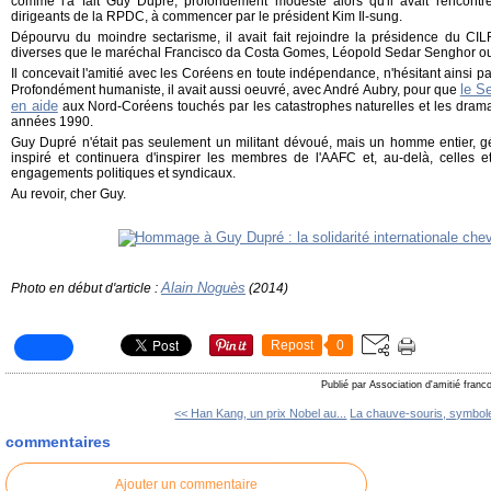
comme l'a fait Guy Dupré, profondément modeste alors qu'il avait rencont
dirigeants de la RPDC, à commencer par le président Kim Il-sung.
Dépourvu du moindre sectarisme, il avait fait rejoindre la présidence du C
diverses que le maréchal Francisco da Costa Gomes, Léopold Sedar Senghor o
Il concevait l'amitié avec les Coréens en toute indépendance, n'hésitant ainsi p
le S
Profondément humaniste, il avait aussi oeuvré, avec André Aubry, pour que
en aide
aux Nord-Coréens touchés par les catastrophes naturelles et les drama
années 1990.
Guy Dupré n'était pas seulement un militant dévoué, mais un homme entier, 
inspiré et continuera d'inspirer les membres de l'AAFC et, au-delà, celles 
engagements politiques et syndicaux.
Au revoir, cher Guy.
Alain Noguès
Photo en début d'article :
(2014)
Repost
0
Publié par Association d'amitié fran
<< Han Kang, un prix Nobel au...
La chauve-souris, symbole
commentaires
Ajouter un commentaire