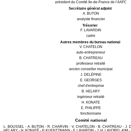
président du Comité Ile-de-France de l’AAFC
Secrétaire général adjoint
A. BUTON
analyste financier
Trésorier
F. LAVARDIN
cadre
Autres membres du bureau national
V. CHATELON
auto-entrepreneur
B. CHATREAU
professeur retraité
ancien conseiller municipal
J. DELÉPINE
E. GEORGES
chef d'entreprise
B. HELARY
ingénieur retraité
H. KONATE
E. PHILIPPE
fonctionnaire
Comité national
L. BOUSSEL - A. BUTON - R. CHARVIN - V. CHATELON - B. CHATREAU - J. 
HELARY - H. KONATÉ - P. KUENTZMANN - F. LAVARDIN - J. H. LAVOREL-KIM -