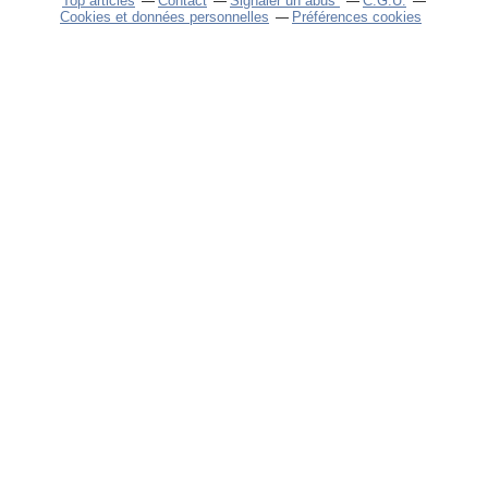
Top articles
Contact
Signaler un abus
C.G.U.
Cookies et données personnelles
Préférences cookies