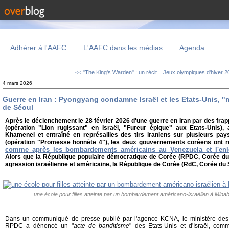
Adhérer à l'AAFC
L'AAFC dans les médias
Agenda
<< "The King's Warden" : un récit...
Jeux olympiques d'hiver 20
4 mars 2026
Guerre en Iran : Pyongyang condamne Israël et les Etats-Unis, "m
de Séoul
Après le déclenchement le 28 février 2026 d'une guerre en Iran par des fra
(opération "Lion rugissant" en Israël, "Fureur épique" aux Etats-Unis),
Khamenei et entraîné en représailles des tirs iraniens sur plusieurs pa
(opération "Promesse honnête 4"), les deux gouvernements coréens ont réa
comme après les bombardements américains au Venezuela et l'en
Alors que la République populaire démocratique de Corée (RPDC, Corée d
agression israélienne et américaine, la République de Corée (RdC, Corée du S
une école pour filles atteinte par un bombardement américano-israélien à Minab 
Dans un communiqué de presse publié par l'agence KCNA, le ministère des 
RPDC a dénoncé un "
acte de banditisme
" des Etats-Unis et d'Israël, co