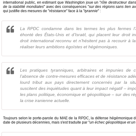
international public, en estimant que Washington joue un "
rôle destructeur dan
de la stabilité mondiales
" avec des conséquences "
sur des régions sans lien av
qui justifie des mesures de "
résistance
" face à la "
tyrannie
" :
La RPDC condamne dans les termes les plus fermes l’
éhonté des États-Unis et d’Israël, qui placent leur droit 
droit international reconnu et n’hésitent pas à recourir à la
réaliser leurs ambitions égoïstes et hégémoniques.
Les pratiques tyranniques, arbitraires et impunies de 
l’absence de contre-mesures efficaces et de résistance adé
lourd tribut aux pays directement concernés par la situ
suscitent des inquiétudes quant à leur impact négatif – impo
les plans politique, économique et géopolitique – sur des ré
la crise iranienne actuelle.
Toujours selon le porte-parole du MAE de la RPDC, la défense hégémonique de l
date de plusieurs décennies, mais s'est traduite par "
un échec géopolitique et un