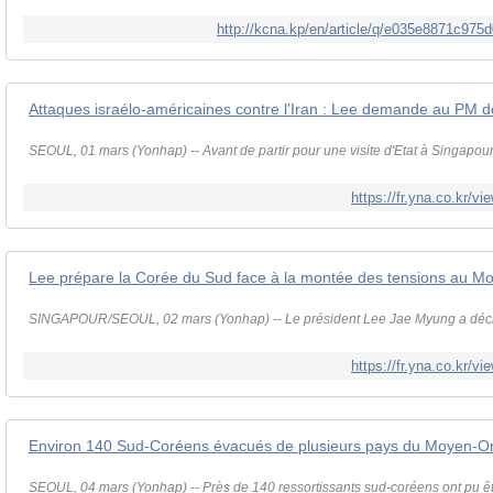
http://kcna.kp/en/article/q/e035e8871c97
SEOUL, 01 mars (Yonhap) -- Avant de partir pour une visite d'Etat à Singapour,
https://fr.yna.co.kr
SINGAPOUR/SEOUL, 02 mars (Yonhap) -- Le président Lee Jae Myung a décla
https://fr.yna.co.kr
SEOUL, 04 mars (Yonhap) -- Près de 140 ressortissants sud-coréens ont pu êtr