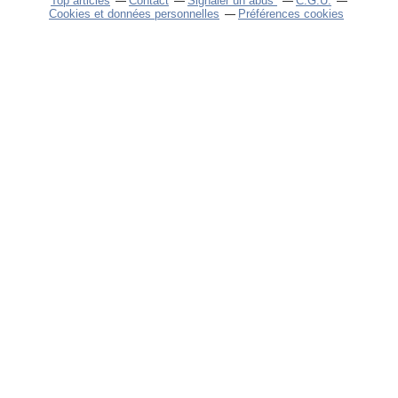
Top articles
Contact
Signaler un abus
C.G.U.
Cookies et données personnelles
Préférences cookies