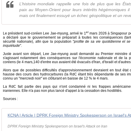
L’histoire mondiale rappelle une fois de plus que les États
paix au Moyen-Orient pour leurs intérêts hégémoniques il
mais ont finalement essuyé un échec géopolitique et un reve
er
Le président sud-coréen Lee Jae-myung, arrivé le 1
mars 2026 à Singapour pour
a déclaré que le gouvernement se préparait à toutes les conséquences (ta
sécurité nationale), afin que la population "
profite de sa vie quotidienne et se
inquiétude
".
Juste avant son départ, Lee Jae-myung avait demandé au Premier ministre de
s'agissant notamment des conséquences sur l'économie nationale et de la pr
coréens (le 4 mars,140 d'entre eux avaient été évacués d'Iran, d'Israël et d'autr
Alors que de possibles difficultés d'approvisionnement devraient en tout éta
hausse des cours des hydrocarbures (la RdC étant très dépendante de ses imp
connu un "mercredi noir" en clôturant en baisse de 12 % le 4 mars.
La RdC fait partie des pays qui n'ont condamné ni les frappes américaines 
iraniennes. Elle n'a pas non plus lancé d'appel à la cessation des hostilités.
Sources :
KCNA | Article | DPRK Foreign Ministry Spokesperson on Israel's At
DPRK Foreign Ministry Spokesperson on Israel's Attack on Iran