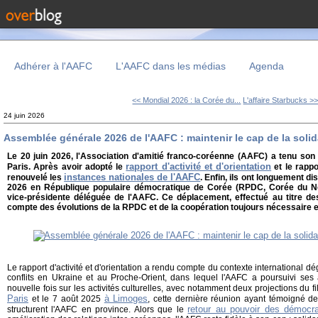
Adhérer à l'AAFC
L'AAFC dans les médias
Agenda
<< Mondial 2026 : la Corée du...
L'affaire Starbucks >
24 juin 2026
Assemblée générale 2026 de l'AAFC : maintenir le cap de la solid
Le 20 juin 2026, l'Association d'amitié franco-coréenne (AAFC) a tenu so
rapport d'activité et d'orientation
Paris. Après avoir adopté le
et le rappo
instances nationales de l'AAFC
renouvelé les
. Enfin, ils ont longuement di
2026 en République populaire démocratique de Corée (RPDC, Corée du No
vice-présidente déléguée de l'AAFC. Ce déplacement, effectué au titre de
compte des évolutions de la RPDC et de la coopération toujours nécessaire 
Le rapport d'activité et d'orientation a rendu compte du contexte international
conflits en Ukraine et au Proche-Orient, dans lequel l'AAFC a poursuivi ses a
nouvelle fois sur les activités culturelles, avec notamment deux projections du f
Paris
à Limoges
et le 7 août 2025
, cette dernière réunion ayant témoigné de 
retour au pouvoir des démocr
structurent l'AAFC en province. Alors que le