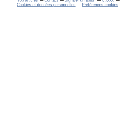
Top articles
Contact
Signaler un abus
C.G.U.
Cookies et données personnelles
Préférences cookies