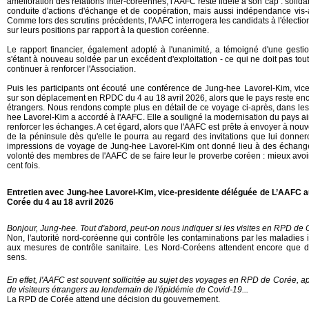
amélioration des relations inter-coréennes, l'AAFC reste fidèle à son cap : solid
conduite d'actions d'échange et de coopération, mais aussi indépendance vis-
Comme lors des scrutins précédents, l'AAFC interrogera les candidats à l'électio
sur leurs positions par rapport à la question coréenne.
Le rapport financier, également adopté à l'unanimité, a témoigné d'une gestio
s'étant à nouveau soldée par un excédent d'exploitation - ce qui ne doit pas tout
continuer à renforcer l'Association.
Puis les participants ont écouté une conférence de Jung-hee Lavorel-Kim, vic
sur son déplacement en RPDC du 4 au 18 avril 2026, alors que le pays reste enc
étrangers. Nous rendons compte plus en détail de ce voyage ci-après, dans les
hee Lavorel-Kim a accordé à l'AAFC. Elle a souligné la modernisation du pays ai
renforcer les échanges. A cet égard, alors que l'AAFC est prête à envoyer à nou
de la péninsule dès qu'elle le pourra au regard des invitations que lui donne
impressions de voyage de Jung-hee Lavorel-Kim ont donné lieu à des échange
volonté des membres de l'AAFC de se faire leur le proverbe coréen : mieux avoir
cent fois.
Entretien avec Jung-hee Lavorel-Kim, vice-presidente déléguée de L’AAFC a
Corée du 4 au 18 avril 2026
Bonjour, Jung-hee. Tout d'abord, peut-on nous indiquer si les visites en RPD de 
Non, l'autorité nord-coréenne qui contrôle les contaminations par les maladies 
aux mesures de contrôle sanitaire. Les Nord-Coréens attendent encore que d
sens.
En effet, l'AAFC est souvent sollicitée au sujet des voyages en RPD de Corée, apr
de visiteurs étrangers au lendemain de l'épidémie de Covid-19...
La RPD de Corée attend une décision du gouvernement.