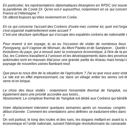
En particulier, les représentations diplomatiques étrangères en RPDC ont souven
la pandémie de Covid-19. Qu'en est-il aujourd'hui, notamment en ce qui conce
France et l'Allemagne ?
On attend toujours qu’elles reviennent en Corée.
En ce qui concerne l'accueil des Coréens d'outre-mer, comme toi, quel est l'org
s'est organisé matériellement votre accueil ?
C'est une structure spécifique qui s'occupe des expatriés coréens de nationalité
Pour revenir à ton voyage, tu as eu l'occasion de visiter de nombreux lieu
Pyongyang, qu'il s'agisse de Wonsan, du Mont Paektu et de Samjiyeon... Quelle i
évolutions du pays, qui a renoué avec la croissance économique, à l'ère de la po
Oui, les Coréens travaillent à l’unisson et les développements dans des province
autoroutes sont en mauvais état pour une grande partie du réseau mais lorsqu’
paysage de nouvelles usines flambant neuf.
Que peux-tu nous dire de la situation de l'agriculture ? J'ai vu que vous avez vis
Le site est en effet impressionnant, car dans un village entier les serres ont
verre et en brique.
Le choix des lieux visités - notamment l'ensemble thermal de Yangduk, ou
également dans une priorité accordée aux loisirs...
Absolument. Le complexe thermal de Yangduk est dédié aux Coréens qui bénéfici
Votre déplacement intervient quelques semaines après un nouveau congrès d
début d'année. Comment les orientations ainsi définies se traduisent-elles dans l
?
On voit partout, le long des routes et des rues, les slogans mettant en avant la s
économique et l’unité nationale, suivant l'idéologie révolutionnaire du camarad