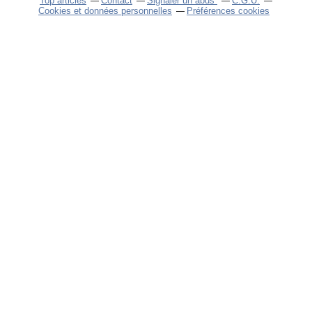
Top articles
Contact
Signaler un abus
C.G.U.
Cookies et données personnelles
Préférences cookies