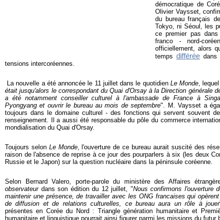
démocratique de Cor
Olivier Vaysset, confi
du bureau français d
Tokyo, ni Séoul, les p
ce premier pas dans l
franco - nord-corée
officiellement, alors 
différée
temps
dans u
tensions intercoréennes.
La nouvelle a été annoncée le 11 juillet dans le quotidien
Le Monde
, leque
était jusqu'alors le correspondant du Quai d'Orsay à la Direction générale d
a été notamment conseiller culturel à l'ambassade de France à Singapo
Pyongyang et ouvrir le bureau au mois de septembre
". M. Vaysset a éga
toujours dans le domaine culturel - des fonctions qui servent souvent de
renseignement. Il a aussi été responsable du pôle du commerce internationa
mondialisation du Quai d'Orsay.
Toujours selon
Le Monde
, l'ouverture de ce bureau aurait suscité des rés
raison de l'absence de reprise à ce jour des pourparlers à six (les deux Cor
Russie et le Japon) sur la question nucléaire dans la péninsule coréenne.
Selon Bernard Valero, porte-parole du ministère des Affaires étrang
observateur
dans son édition du 12 juillet, "
Nous confirmons l'ouverture d
maintenir une présence, de travailler avec les ONG francaises qui opèren
de diffusion et de relations culturelles, ce bureau aura un rôle à jouer
présentes en Corée du Nord : Triangle génération humanitaire et Première
humanitaire et linguistique pourrait ainsi figurer parmi les missions du futur