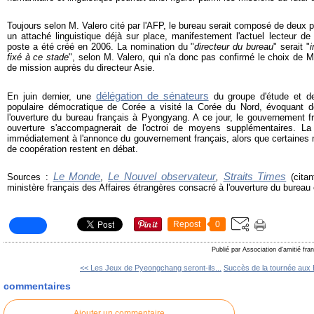
Toujours selon M. Valero cité par l'AFP, le bureau serait composé de deux 
un attaché linguistique déjà sur place, manifestement l'actuel lecteur d
poste a été créé en 2006. La nomination du "
directeur du bureau
" serait "
fixé à ce stade
", selon M. Valero, qui n'a donc pas confirmé le choix de 
de mission auprès du directeur Asie.
délégation de sénateurs
En juin dernier, une
du groupe d'étude et de
populaire démocratique de Corée a visité la Corée du Nord, évoquant d
l'ouverture du bureau français à Pyongyang. A ce jour, le gouvernement fr
ouverture s'accompagnerait de l'octroi de moyens supplémentaires. 
immédiatement à l'annonce du gouvernement français, alors que certaines 
de coopération restent en débat.
Le Monde
Le Nouvel observateur
Straits Times
Sources :
,
,
(citan
ministère français des Affaires étrangères consacré à l'ouverture du bureau
Repost
0
Publié par Association d'amitié fr
<< Les Jeux de Pyeongchang seront-ils...
Succès de la tournée aux E
commentaires
Ajouter un commentaire