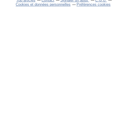
Top articles
Contact
Signaler un abus
C.G.U.
Cookies et données personnelles
Préférences cookies