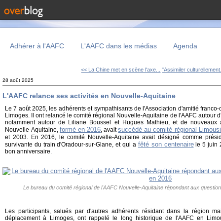
Adhérer à l'AAFC
L'AAFC dans les médias
Agenda
<< La Chine met en scène l'axe...
"Assimiler culturellement.
28 août 2025
L'AAFC relance ses activités en Nouvelle-Aquitaine
Le 7 août 2025, les adhérents et sympathisants de l'Association d'amitié franco
Limoges. Il ont relancé le comité régional Nouvelle-Aquitaine de l'AAFC autour d
notamment autour de Liliane Boussel et Hugues Mathieu, et de nouveaux a
formé en 2016
succédé au comité régional Limous
Nouvelle-Aquitaine,
, avait
et 2003. En 2016, le comité Nouvelle-Aquitaine avait désigné comme prés
fêté son centenaire
survivante du train d'Oradour-sur-Glane, et qui a
le 5 juin 
bon anniversaire.
Le bureau du comité régional de l'AAFC Nouvelle-Aquitaine répondant aux question
Les participants, salués par d'autres adhérents résidant dans la région ma
déplacement à Limoges, ont rappelé le long historique de l'AAFC en Limou