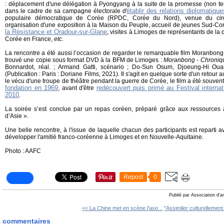
:
déplacement d'une délégation à Pyongyang à la suite de la promesse (non ten
établir des relations diplomatiqu
dans le cadre de sa campagne électorale d'
populaire démocratique de Corée (RPDC, Corée du Nord), venue du ci
organisation d'une exposition à la Maison du Peuple, accueil de jeunes Sud-C
la Résistance et Oradour-sur-Glane
, visites à Limoges de représentants de la
Corée en France,
etc.
La rencontre a été aussi l’occasion de regarder le remarquable film Moranbong
trouvé une copie sous format DVD à la BFM de Limoges :
Moranbong - Chroniq
Bonnardot, réal. ; Armand Gatti, scénario ; Do-Sun Osum, Djoeung-Hi Ouan, 
(Publication : Paris : Doriane Films, 2021). Il s'agit en quelque sorte d'un retour 
le vécu d'une troupe de théâtre pendant la guerre de Corée, le film a été souvent
fondation en 1969
redécouvert puis primé au Festival interna
, avant d'être
2010
.
La soirée s’est conclue par un repas coréen, préparé grâce aux ressources a
d’Asie ».
Une belle rencontre, à l'issue de laquelle chacun des participants est reparti 
développer l'amitié franco-coréenne à Limoges et en Nouvelle-Aquitaine.
Photo : AAFC
Repost
0
Publié par Association d'a
<< La Chine met en scène l'axe...
"Assimiler culturellement.
commentaires