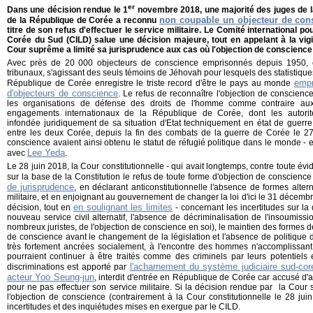
er
Dans une décision rendue le 1
novembre 2018, une majorité des juges de la
non coupable un objecteur de con
de la République de Corée a reconnu
titre de son refus d'effectuer le service militaire. Le Comité international p
Corée du Sud (CILD) salue une décision majeure, tout en appelant à la vigi
Cour suprême a limité sa jurisprudence aux cas où l'objection de conscience
Avec près de 20 000 objecteurs de conscience emprisonnés depuis 1950, 
tribunaux, s'agissant des seuls témoins de Jéhovah pour lesquels des statistique
empr
République de Corée enregistre le triste record d'être le pays au monde
d'objecteurs de conscience
. Le refus de reconnaître l'objection de conscienc
les organisations de défense des droits de l'homme comme contraire aux
engagements internationaux de la République de Corée, dont les autorité
infondée juridiquement de sa situation d'Etat techniquement en état de guerre 
entre les deux Corée, depuis la fin des combats de la guerre de Corée le 27 
conscience avaient ainsi obtenu le statut de réfugié politique dans le monde - 
Lee Yeda
avec
.
Le 28 juin 2018, la Cour constitutionnelle - qui avait longtemps, contre toute évid
sur la base de la Constitution le refus de toute forme d'objection de conscienc
de jurisprudence
, en déclarant anticonstitutionnelle l'absence de formes altern
militaire, et en enjoignant au gouvernement de changer la loi d'ici le 31 décemb
en soulignant les limites
décision, tout en
- concernant les incertitudes sur la 
nouveau service civil alternatif, l'absence de décriminalisation de l'insoumiss
nombreux juristes, de l'objection de conscience en soi), le maintien des formes d
de conscience avant le changement de la législation et l'absence de politique de
très fortement ancrées socialement, à l'encontre des hommes n'accomplissant p
pourraient continuer à être traités comme des criminels par leurs potentie
l'acharnement du système judiciaire sud-cor
discriminations est apporté par
acteur Yoo Seung-jun
, interdit d'entrée en République de Corée car accusé d'av
pour ne pas effectuer son service militaire. Si la décision rendue par la Cour
l'objection de conscience (contrairement à la Cour constitutionnelle le 28 ju
incertitudes et des inquiétudes mises en exergue par le CILD.