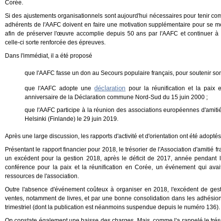
Corée.
Si des ajustements organisationnels sont aujourd'hui nécessaires pour tenir com
adhérents de l'AAFC doivent en faire une motivation supplémentaire pour se mobi
afin de préserver l'œuvre accomplie depuis 50 ans par l'AAFC et continuer à f
celle-ci sorte renforcée des épreuves.
Dans l'immédiat, il a été proposé
que l'AAFC fasse un don au Secours populaire français, pour soutenir son 
déclaration
que l'AAFC adopte une
pour la réunification et la paix
anniversaire de la Déclaration commune Nord-Sud du 15 juin 2000 ;
que l'AAFC participe à la réunion des associations européennes d'amitié 
Helsinki (Finlande) le 29 juin 2019.
Après une large discussion, les rapports d'activité et d'orientation ont été adoptés
Présentant le rapport financier pour 2018, le trésorier de l'Association d'amitié
un excédent pour la gestion 2018, après le déficit de 2017, année pendant l
conférence pour la paix et la réunification en Corée, un événement qui ava
ressources de l'association.
Outre l'absence d'événement coûteux à organiser en 2018, l'excédent de ges
ventes, notamment de livres, et par une bonne consolidation dans les adhésion
trimestriel (dont la publication est néanmoins suspendue depuis le numéro 136).
On constate également une baisse des charges. Mais, comme l'a rappelé le trésori