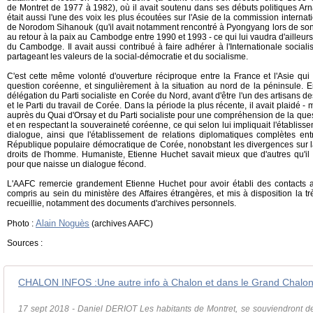
de Montret de 1977 à 1982), où il avait soutenu dans ses débuts politiques A
était aussi l'une des voix les plus écoutées sur l'Asie de la commission internati
de Norodom Sihanouk (qu'il avait notamment rencontré à Pyongyang lors de son ex
au retour à la paix au Cambodge entre 1990 et 1993 - ce qui lui vaudra d'ailleurs le
du Cambodge. Il avait aussi contribué à faire adhérer à l'Internationale socialis
partageant les valeurs de la social-démocratie et du socialisme.
C'est cette même volonté d'ouverture réciproque entre la France et l'Asie qui l
question coréenne, et singulièrement à la situation au nord de la péninsule. En
délégation du Parti socialiste en Corée du Nord, avant d'être l'un des artisans des 
et le Parti du travail de Corée. Dans la période la plus récente, il avait plaidé 
auprès du Quai d'Orsay et du Parti socialiste pour une compréhension de la ques
et en respectant la souveraineté coréenne, ce qui selon lui impliquait l'établi
dialogue, ainsi que l'établissement de relations diplomatiques complètes ent
République populaire démocratique de Corée, nonobstant les divergences sur la
droits de l'homme. Humaniste, Etienne Huchet savait mieux que d'autres qu'il f
pour que naisse un dialogue fécond.
L'AAFC remercie grandement Etienne Huchet pour avoir établi des contacts av
compris au sein du ministère des Affaires étrangères, et mis à disposition la tr
recueillie, notamment des documents d'archives personnels.
Alain Noguès
Photo :
(archives AAFC)
Sources :
17 sept 2018 - Daniel DERIOT Les habitants de Montret, se souviendront de