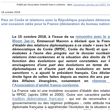
Publié par Association d'amitié franco-coréenne
-
dans
Campagnes relayées par l'AAFC
Po
18 octobre 2018
Paix en Corée et relations avec la République populaire démocra
une occasion ratée pour la France (déclaration du bureau nation
rencontre avec le 
Le 15 octobre 2018, à l'issue de sa
Moon Jae-in
, Emmanuel Macron a déclaré que la Fra
d'établir des relations diplomatiques à ce stade
» avec la
démocratique de Corée (RPDC, Corée du Nord) et que 
évaluées à l'aune des progrès sur le dossier nucléair
relations inter-coréennes et la situation des droits de 
fonction des évolutions qui seront constatées sur 
envisagerons d'une part des évolutions en terme de re
diplomatiques et d'autre part des évolutions en ter
sanctions
», a ajouté le président français. Ces décla
droite ligne de celles faites depuis au moins dix ans par 
réponse 
des Affaires étrangères, notamment en
l'Association d'amitié franco-coréenne
.
La France rate ici une troisième occasion d'établir des relat
la RPDC (après 1994 et 2000). Outre son caractère parfai
tradition diplomatique française
- qui est de reconnaître 
gouvernements ou des régimes politiques -, cette attitude mar
diplomatie française à appréhender l'évolution de la situatio