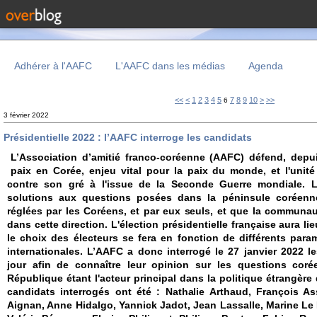
Adhérer à l'AAFC
L'AAFC dans les médias
Agenda
20
30
<<
<
1
2
3
4
5
7
8
9
10
>
>>
6
3 février 2022
Présidentielle 2022 : l’AAFC interroge les candidats
L’Association d’amitié franco-coréenne (AAFC) défend, dep
paix en Corée, enjeu vital pour la paix du monde, et l'unit
contre son gré à l'issue de la Seconde Guerre mondiale. 
solutions aux questions posées dans la péninsule coréenne
réglées par les Coréens, et par eux seuls, et que la communaut
dans cette direction. L'élection présidentielle française aura lieu
le choix des électeurs se fera en fonction de différents para
internationales. L’AAFC a donc interrogé le 27 janvier 2022 l
jour afin de connaître leur opinion sur les questions coré
République étant l'acteur principal dans la politique étrangère
candidats interrogés ont été : Nathalie Arthaud, François As
Aignan, Anne Hidalgo, Yannick Jadot, Jean Lassalle, Marine L