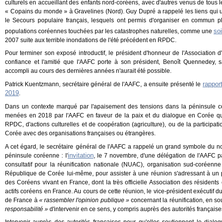
culturels
en accueillant des enfants nord-coréens, avec d'autres venus de tous l
« Copains du monde
» à Gravelines
(Nord). Guy Dupré a rappelé les liens qui
le Secours populaire français,
lesquels
ont permis d'organiser
en commun
p
soi
populations coréennes
touchées par les catastrophes naturelles, comme une
2007 suite aux terrible inondations de l'été précédent en RPDC.
Pour terminer son exposé introductif, le président d'honneur de l'Association d
confiance et l'amitié que l'AAFC porte à son président, Benoît Quennedey, 
accompli au cours des dernières années n'aurait été possible.
rapport
Patrick Kuentzmann, secrétaire général de l'AAFC, a ensuite présenté le
2019
.
Dans un contexte marqué par l'apaisement des tensions dans la péninsule 
menées en 2018 par l'AAFC en faveur de la paix et du dialogue en Corée
q
RPDC, d'actions culturelles et de coopération (agriculture), ou de la participat
Corée avec des organisations françaises ou étrangères.
A cet égard, le secrétaire général de l'AAFC a rappelé un grand symbole du n
invitation
péninsule coréenne
:
l'
, le 7 novembre, d'une délégation de l'AAFC p
consultatif pour la réunification nationale (NUAC), organisation sud-coréenne
République de Corée lui-même, pour assister à une réunion s'adressant à un
des Coréens vivant en France, dont la très officielle Association des résident
actifs coréens en France. Au cours de cette réunion, le vice-président exécuti
de France à
« rassembler l'opinion publique »
concernant la réunification, en sou
responsabilité »
d'intervenir en ce sens, y compris auprès des autorités française