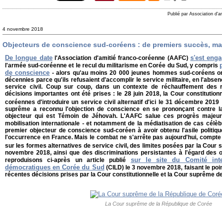
Publié par Association d'a
4 novembre 2018
Objecteurs de conscience sud-coréens : de premiers succès, mai
De longue date
s'est eng
l'Association d'amitié franco-coréenne (AAFC)
l'armée sud-coréenne et le recul du militarisme en Corée du Sud, y compris
de conscience
- alors qu'au moins 20 000 jeunes hommes sud-coréens on
décennies parce qu'ils refusaient d'accomplir le service militaire, en l'abse
service civil. Coup sur coup, dans un contexte de réchauffement des r
décisions importantes ont été prises : le 28 juin 2018, la Cour constitutionn
coréennes d'introduire un service civil alternatif d'ici le 31 décembre 2019 ;
suprême a reconnu l'objection de conscience en se prononçant contre l
objecteur qui est Témoin de Jéhovah. L'AAFC salue ces progrès majeurs,
mobilisation internationale - et notamment de la médiatisation de cas cél
premier objecteur de conscience sud-coréen à avoir obtenu l'asile politiqu
l'occurrence en France. Mais le combat ne s'arrête pas aujourd'hui, compte
sur les formes alternatives de service civil, des limites posées par la Cour
novembre 2018, ainsi que des discriminations persistantes à l'égard des 
sur le site du Comité inte
reproduisons ci-après un article publié
démocratiques en Corée du Sud
(CILD) le 3 novembre 2018, faisant le point
récentes décisions prises par la Cour constitutionnelle et la Cour suprême d
La Cour suprême de la République de Corée