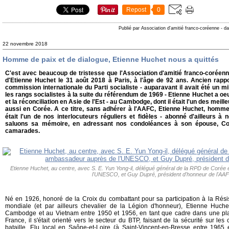
Repost
0
Publié par Association d'amitié franco-coréenne
-
da
22 novembre 2018
Homme de paix et de dialogue, Etienne Huchet nous a quittés
C'est avec beaucoup de tristesse que l'Association d'amitié franco-coréenn
d'Etienne Huchet le 31 août 2018 à Paris, à l'âge de 92 ans. Ancien rappo
commission internationale du Parti socialiste - auparavant il avait été un mil
les rangs socialistes à la suite du référendum de 1969 - Etienne Huchet a oe
et la réconciliation en Asie de l'Est - au Cambodge, dont il était l'un des mei
aussi en Corée. A ce titre, sans adhérer à l'AAFC, Etienne Huchet, homme
était l'un de nos interlocuteurs réguliers et fidèles - abonné d'ailleurs à 
saluons sa mémoire, en adressant nos condoléances à son épouse, Col
camarades.
Etienne Huchet, au centre, avec S. E. Yun Yong-il, délégué général de la RPD de Coré
l'UNESCO, et Guy Dupré, président d'honneur de l'AA
Né en 1926, honoré de la Croix du combattant pour sa participation à la Rés
mondiale (et par ailleurs chevalier de la Légion d'honneur), Etienne Huche
Cambodge et au Vietnam entre 1950 et 1956, en tant que cadre dans une plan
France, il s'était orienté vers le secteur du BTP, faisant de la sécurité sur le
bataille. Elu local en Saône-et-Loire (à Saint-Vincent-en-Bresse entre 1965