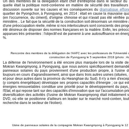
Un des membres de la délégation étant chef d'entreprise dans le secteur du
quelle était la politique nord-coréenne en matière de sécurité des travailleur
dramatique effo
discussion ouverte sur les causes et les conséquences du
quartier de Pyongchon, à Pyongyang, en 2014 : était en cause la mauvaise qual
(en l'occurrence, du ciment), d'origine chinoise et qui n'avait pas été vérifié
ministère... Le fait que la sécurité de la construction soit désormais un ministère
d'une préoccupation réelle, même si nos interlocuteurs sont conscients des progrè
été désireux de disposer des normes françaises en la matière. Enfin, les préo
apparues très présentes : l'objectif est de parvenir à une autosuffisance en éne
%.
Rencontre des membres de la délégation de l'AAFC avec les professeurs de l'Université d
construction de Pyongyang le 5 septembre 2018 (photo : 
La défense de l'environnement a été encore plus marquée lors de la visite de
Mokran Kwangmyong, à Pyongyang, que nous avions spécifiquement demandée 
panneaux solaires du pays proviennent d'une production propre, à l'usine
toujours en cours d'agrandissement, ainsi que dans trois autres usines (situées, 
et pour deux autres dans la province du Hwanghae du Sud). Il n'y a rien d'exc
(y compris énergétique) développe ses propres capacités d'énergie ; ce qui est 
énergies renouvelables constitue une priorité pour le développement du pays,
l'Etat, et qui repose tant sur des capacités d'innovation que sur l'accumulation p
diversification des activités (l'usine de Mokran Kwangmyong était initialement 
DVD, où elle se positionne d'ailleurs en leader sur le marché nord-coréen, tou
recherche dans le secteur de l'éolien).
Usine de panneaux solaires de la compagnie Mokran Kwangmyong à Pyongyang le 12