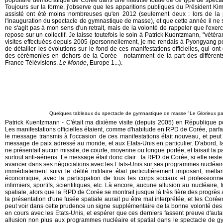
populaire démocratique de Corée dans une maîtrise totale de ce type de spectac
Toujours sur la forme, j'observe que les apparitions publiques du Président K
assisté ont été moins nombreuses qu'en 2012 (seulement deux : lors de la pa
l'inauguration du spectacle de gymnastique de masse), et que cette année il ne 
ne s'agit pas à mon sens d'un retrait, mais de la volonté de rappeler que l'ex
repose sur un collectif. Je laisse toutefois le soin à Patrick Kuentzmann, "vét
visites effectuées depuis 2005 (personnellement, je me rendais à Pyongyang po
de détailler les évolutions sur le fond de ces manifestations officielles, qui o
des cérémonies en dehors de la Corée - notamment de la part des différents
France Télévisions,
Le Monde
, Europe 1...).
Quelques tableaux du spectacle de gymnastique de masse "Le Glorieux pa
Patrick Kuentzmann - C'était ma dixième visite (depuis 2005) en République 
Les manifestations officielles étaient, comme d'habitude en RPD de Corée, parf
le message transmis à l'occasion de ces manifestations était nouveau, et p
message de paix adressé au monde, et aux Etats-Unis en particulier. D'abord, l
ne présentait aucun missile, de courte, moyenne ou longue portée, et faisait la p
surtout anti-aériens. Le message était donc clair : la RPD de Corée, si elle rest
avancer dans ses négociations avec les Etats-Unis sur ses programmes nucléaire et
immédiatement suivi le défilé militaire était particulièrement imposant, mett
économique, avec la participation de tous les corps sociaux et professionn
infirmiers, sportifs, scientifiques, etc. Là encore, aucune allusion au nucléaire, 
spatiale, alors que la RPD de Corée se montrait jusque là très fière des progrè
la présentation d'une fusée spatiale aurait pu être mal interprétée, et les Corée
peut voir dans cette prudence un signe supplémentaire de la bonne volonté des
en cours avec les Etats-Unis, et espérer que ces derniers fassent preuve d'auta
allusion non plus aux programmes nucléaire et spatial dans le spectacle de gy