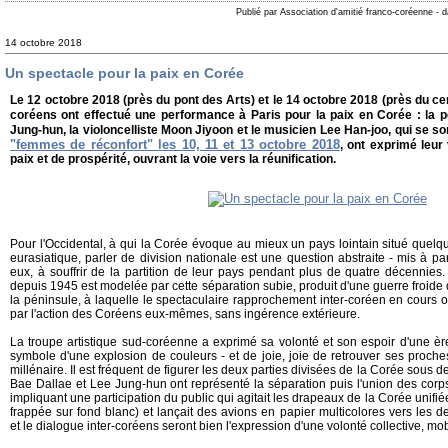
Publié par Association d'amitié franco-coréenne
-
d
14 octobre 2018
Un spectacle pour la paix en Corée
Le 12 octobre 2018 (près du pont des Arts) et le 14 octobre 2018 (près du ce
coréens ont effectué une performance à Paris pour la paix en Corée : la 
Jung-hun, la violoncelliste Moon Jiyoon et le musicien Lee Han-joo, qui se so
"femmes de réconfort" les 10, 11 et 13 octobre 2018
, ont exprimé leur
paix et de prospérité, ouvrant la voie vers la réunification.
Pour l'Occidental, à qui la Corée évoque au mieux un pays lointain situé quelque 
eurasiatique, parler de division nationale est une question abstraite - mis à pa
eux, à souffrir de la partition de leur pays pendant plus de quatre décennies.
depuis 1945 est modelée par cette séparation subie, produit d'une guerre froide qu
la péninsule, à laquelle le spectaculaire rapprochement inter-coréen en cours o
par l'action des Coréens eux-mêmes, sans ingérence extérieure.
La troupe artistique sud-coréenne a exprimé sa volonté et son espoir d'une ère
symbole d'une explosion de couleurs - et de joie, joie de retrouver ses proche
millénaire. Il est fréquent de figurer les deux parties divisées de la Corée sous des
Bae Dallae et Lee Jung-hun ont représenté la séparation puis l'union des corp
impliquant une participation du public qui agitait les drapeaux de la Corée unifié
frappée sur fond blanc) et lançait des avions en papier multicolores vers les d
et le dialogue inter-coréens seront bien l'expression d'une volonté collective, mob