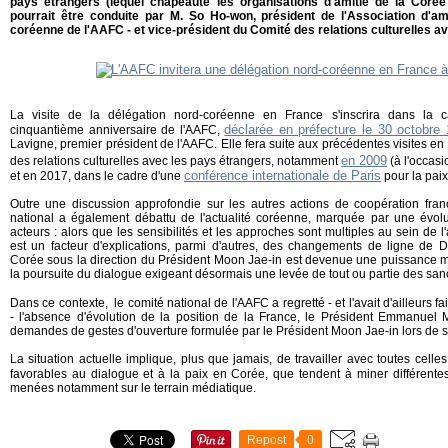
pays étrangers (lequel chapeaute les organisations d'amitié de la Corée
pourrait être conduite par M. So Ho-won, président de l'Association d'a
coréenne de l'AAFC - et vice-président du Comité des relations culturelles a
La visite de la délégation nord-coréenne en France s'inscrira dans la
déclarée en préfecture le 30 octobre
cinquantième anniversaire de l'AAFC,
Lavigne, premier président de l'AAFC. Elle fera suite aux précédentes visites e
en 2009
des relations culturelles avec les pays étrangers, notamment
(à l'occasi
conférence internationale de Paris
et en 2017, dans le cadre d'une
pour la paix
Outre une discussion approfondie sur les autres actions de coopération fra
national a également débattu de l'actualité coréenne, marquée par une évolut
acteurs : alors que les sensibilités et les approches sont multiples au sein de l
est un facteur d'explications, parmi d'autres, des changements de ligne de
Corée sous la direction du Président Moon Jae-in est devenue une puissance mot
la poursuite du dialogue exigeant désormais une levée de tout ou partie des san
Dans ce contexte, le comité national de l'AAFC a regretté - et l'avait d'ailleurs fa
- l'absence d'évolution de la position de la France, le Président Emmanuel
demandes de gestes d'ouverture formulée par le Président Moon Jae-in lors de s
La situation actuelle implique, plus que jamais, de travailler avec toutes cell
favorables au dialogue et à la paix en Corée, que tendent à miner différent
menées notamment sur le terrain médiatique.
Repost
0