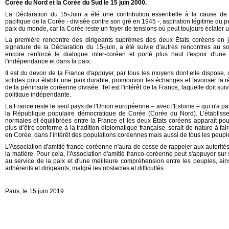
Corée du Nord et la Corée du Sud le 15 juin 2000.
La Déclaration du 15-Juin a été une contribution essentielle à la cause de 
pacifique de la Corée - divisée contre son gré en 1945 -, aspiration légitime du p
paix du monde, car la Corée reste un foyer de tensions où peut toujours éclater un
La première rencontre des dirigeants suprêmes des deux États coréens en ju
signature de la Déclaration du 15-juin, a été suivie d'autres rencontres au 
encore renforcé le dialogue inter-coréen et porté plus haut l'espoir d'une
l'indépendance et dans la paix.
Il est du devoir de la France d'appuyer, par tous les moyens dont elle dispose
solides pour établir une paix durable, promouvoir les échanges et favoriser la ré
de la péninsule coréenne divisée. Tel est l'intérêt de la France, laquelle doit s
politique indépendante.
La France reste le seul pays de l'Union européenne – avec l'Estonie – qui n'a p
la République populaire démocratique de Corée (Corée du Nord). L’établisse
normales et équilibrées entre la France et les deux États coréens apparaît p
plus d’être conforme à la tradition diplomatique française, serait de nature à fair
en Corée, dans l’intérêt des populations coréennes mais aussi de tous les peup
L'Association d'amitié franco-coréenne n'aura de cesse de rappeler aux autorités
la matière. Pour cela, l'Association d'amitié franco-coréenne peut s'appuyer su
au service de la paix et d'une meilleure compréhension entre les peuples, ai
adhérents et dirigeants, malgré les obstacles et difficultés.
Paris, le 15 juin 2019