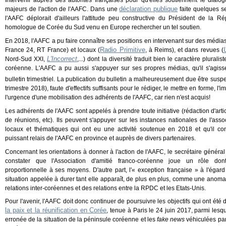
Intervenir auprès des autorités françaises pour qu'elles soutiennent le dialo
déclaratio
n publique
majeurs de l'action de l'AAFC. Dans une
faite
quelques s
l'AAFC déplorait d'ailleurs l'attitude peu constructive du Président de la R
homologue de Corée du Sud venu en Europe rechercher un tel soutien.
En 2018, l'AAFC a pu faire connaître ses positions en intervenant sur des média
Radio Primitive
France 24, RT France) et locaux (
, à Reims), et
dans
revues (
L'Incorrect
Nord-Sud XXI,
,...) dont la diversité traduit bien le caractère pluralis
coréenne.
L'AAFC a pu aussi s'appuyer sur ses propres médias, qu'il s'agiss
bulletin trimestriel. La publication du bulletin a malheureusement due être su
trimestre 2018), faute d'effectifs suffisants pour le rédiger, le mettre en forme, l'
l'urgence d'une mobilisation des adhérents de l'AAFC, car rien n'est acquis!
Les adhérents de l'AAFC
sont appelés à prendre toute initiative (rédaction d'art
de réunions, etc). Ils peuvent s'appuyer sur les instances nationales de l'asso
locaux et thématiques qui ont eu une activité soutenue en 2018 et qu'il 
puissant relais de l'AAFC en province et auprès de
divers partenaires.
Concernant les orientations à donner à l'action de l'AAFC, le secrétaire généra
constater que l
'Association d'amitié franco-coréenne joue un rôle don
proportionnelle à ses moyens. D'autre part, l'« exception française » à l'égar
situation appelée à durer tant elle apparaît, de plus en plus, comme une anom
relations inter-coréennes et des relations entre la RPDC et les Etats-Unis.
Pour l'avenir, l'AAFC doit donc continuer de poursuivre les objectifs qui ont été d
la paix et la réunification en Corée
, tenue à Paris le 24 juin 2017, parmi lesqu
erronée de la situation de la péninsule coréenne et les
fake news
véhiculées par