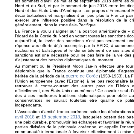
les sommets d'avril, de mai et de septembre 2018 entre les d
Nord et du Sud, et par le sommet de juin 2018 entre les dir
Nord et des États-Unis d'Amérique. Les propos d'Emmanuel M
décontextualisés et marginalisent un peu plus la France par
exercer une influence positive dans la résolution de la cr
généralement, dans la zone Asie-Pacifique.
La France a voulu s'aligner sur la position américaine de «
l’égard de la Corée du Nord en votant toutes les sanctions éc
aujourd'hui, la levée des sanctions n'est pas seulement un
réponse aux efforts déjà accomplis par la RPDC, à commencer
nucléaires et balistiques et le démantèlement de ses sites d
sanctions est une nécessité pour ne pas faire de la vie des p
d'ajustement des besoins diplomatiques du moment.
Au moment où le Président Moon Jae-in effectue une tourn
déplorable que la France continue une diplomatie d’agress
guerre de Corée
héritée de la période de la
(1950-1953). La F
l'Union européenne (avec l'Estonie) à ne pas reconnaître l
retrouver à contre-courant des autres pays de l'Union e
officiellement, des États-Unis eux-mêmes ! Ce cavalier seul d
dos à ses meilleures traditions diplomatiques pour obéir a
conservatrices ne saurait toutefois être qualifié de poli
indépendante.
L'Association d'amitié franco-coréenne salue les déclarations
avril 2018
19 septembre 2018
et
, lesquelles posent des bas
une paix durable, promouvoir les échanges et favoriser la réuni
parties divisées de la péninsule coréenne, et appelle l'ense
communauté internationale à favoriser effectivement la mise