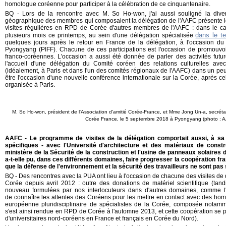
homologue coréenne pour participer à la célébration de ce cinquantenaire.
BQ - Lors de la rencontre avec M. So Ho-won, j'ai aussi souligné la divers
géographique des membres qui composaient la délégation de l'AAFC présente lo
visites régulières en RPD de Corée d'autres membres de l'AAFC : dans le cad
dans le te
plusieurs mois ce printemps, au sein d'une délégation spécialisée
quelques jours après le retour en France de la délégation, à l'occasion du F
Pyongyang (PIFF). Chacune de ces participations est l'occasion de promouvo
franco-coréennes. L'occasion a aussi été donnée de parler des activités futur
l'accueil d'une délégation du Comité coréen des relations culturelles av
(idéalement, à Paris et dans l'un des comités régionaux de l'AAFC) dans un peu 
être l'occasion d'une nouvelle conférence internationale sur la Corée, après c
organisée à Paris.
M. So Ho-won, p
résident de l'Association d'amitié Corée-France, et Mme Jong Un-a, secrétai
Corée France, le 5 septembre 2018 à Pyongyang (photo : 
AAFC - Le programme de visites de la délégation comportait aussi, à s
spécifiques - avec l'Université d'architecture et des matériaux de const
ministère de la Sécurité de la construction et l'usine de panneaux solair
a-t-elle pu, dans ces différents domaines, faire progresser la coopération fr
que la défense de l'environnement et la sécurité des travailleurs ne sont pas
BQ - Des rencontres avec la PUA ont lieu à l'occasion de chacune des visites d
Corée depuis avril 2012 : outre des donations de matériel scientifique (ta
nouveau formulées par nos interlocuteurs dans d'autres domaines, comme l'ar
de connaître les attentes des Coréens pour les mettre en contact avec des hom
européenne pluridisciplinaire de spécialistes de la Corée, composée notammen
s'est ainsi rendue en RPD de Corée à l'automne 2013, et cette coopération se po
d'universitaires nord-coréens en France et français en Corée du Nord).