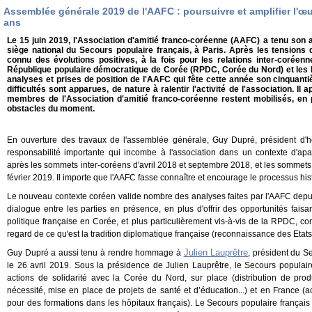
Assemblée générale 2019 de l'AAFC : poursuivre et amplifier l'œ
ans
Le 15 juin 2019, l'Association d'amitié franco-coréenne (AAFC) a tenu son
siège national du Secours populaire français, à Paris. Après les tensions 
connu des évolutions positives, à la fois pour les relations inter-coréenn
République populaire démocratique de Corée (RPDC, Corée du Nord) et les 
analyses et prises de position de l'AAFC qui fête cette année son cinquant
difficultés sont apparues, de nature à ralentir l'activité de l'association. Il
membres de l'Association d'amitié franco-coréenne restent mobilisés, en 
obstacles du moment.
En ouverture des travaux de l'assemblée générale, Guy Dupré, président d'h
responsabilité importante qui incombe à l'association dans un contexte
d'ap
après les sommets inter-coréens d'avril 2018 et septembre 2018, et les sommet
février 2019. Il importe que l'AAFC fasse connaître et encourage le processus hi
Le
nouveau contexte coréen valide nombre des
analyses faites par l'AAFC depu
dialogue entre les parties en présence, en plus d'offrir des opportunités faisa
politique française en Corée, et plus particulièrement vis-à-vis de la RPDC, 
regard de ce qu'est la tradition diplomatique française
(reconnaissance des Etats 
Julien Lauprêtre
Guy Dupré a aussi tenu à rendre hommage à
, président du S
le 26 avril 2019.
Sous la présidence de Julien Lauprêtre, le Secours populai
actions de solidarité avec la Corée du Nord,
sur place (distribution de pro
nécessité, mise en place de projets de santé et d’éducation...) et en France (a
pour des formations dans les hôpitaux français). Le Secours populaire françai