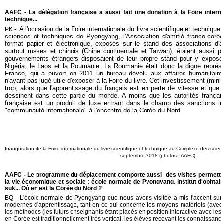
AAFC - La délégation française a aussi fait une donation à la Foire interna
technique...
A l'occasion de la Foire internationale du livre scientifique et techniqu
PK -
sciences et techniques de Pyongyang, l
'Association d'amitié franco-cor
format papier et électronique, exposés sur le stand des associations d'a
surtout russes et chinois (Chine continentale et Taïwan), étaient aussi pr
gouvernements étrangers disposaient de leur propre stand pour y exposer
Nigéria, le Laos et la Roumanie. La Roumanie était donc la digne représe
France, qui a ouvert en 2011 un bureau dévolu aux affaires humanitair
n'ayant pas jugé utile d'exposer à la Foire du livre. Cet investissement (min
trop, alors que l'apprentissage du français est en perte de vitesse et qu
dessinent dans cette partie du monde. A moins que les autorités françai
française est un produit de luxe entrant dans le champ des sanctions in
"communauté internationale" à l'encontre de la Corée du Nord.
Inauguration de la Foire internationale du livre scientifique et technique au
Complexe des scie
septembre 2018 (photos : AAFC)
AAFC - Le programme du déplacement comporte aussi des visites permetta
la vie économique et sociale : école normale de Pyongyang, institut d'ophtal
suk... Où en est la Corée du Nord ?
BQ - L'école normale de Pyongyang que nous avons visitée a mis l'accent su
modernes d'apprentissage, tant en ce qui concerne les moyens matériels (avec
les méthodes (les futurs enseignants étant placés en position interactive avec le
en Corée est traditionnellement très vertical, les élèves recevant les connaissan