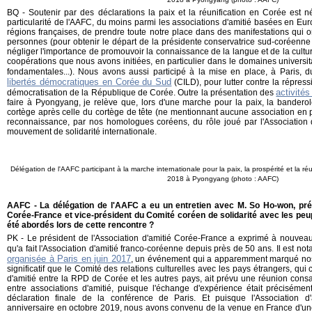
BQ - Soutenir par des déclarations la paix et la réunification en Corée est né
particularité de l'AAFC, du moins parmi les associations d'amitié basées en Euro
régions françaises, de prendre toute notre place dans des manifestations qui 
personnes (pour obtenir le départ de la présidente conservatrice sud-coréenne
négliger l'importance de promouvoir la connaissance de la langue et de la cultu
coopérations que nous avons initiées, en particulier dans le domaines universit
fondamentales...). Nous avons aussi participé à la mise en place, à Paris, 
libertés démocratiques en Corée du Sud
(CILD), pour lutter contre la répressi
activité
démocratisation de la République de Corée. Outre la présentation des
faire à Pyongyang, je relève que, lors d'une marche pour la paix, la banderol
cortège après celle du cortège de tête (ne mentionnant aucune association en par
reconnaissance, par nos homologues coréens, du rôle joué par l'Association 
mouvement de solidarité internationale.
Délégation de l'AAFC participant à la marche internationale pour la paix, la prospérité et la r
2018 à Pyongyang (photo : AAFC)
AAFC - La délégation de l'AAFC a eu un entretien avec M. So Ho-won, prés
Corée-France et vice-président du Comité coréen de solidarité avec les peu
été abordés lors de cette rencontre ?
PK - Le président de l'Association d'amitié Corée-France a exprimé à nouvea
qu'a fait l'Association d'amitié franco-coréenne depuis près de 50 ans. Il est n
organisée à Paris en juin 2017
, un événement qui a apparemment marqué nos a
significatif que le Comité des relations culturelles avec les pays étrangers, qui
d'amitié entre la RPD de Corée et les autres pays, ait prévu une réunion con
entre associations d'amitié, puisque l'échange d'expérience était précisémen
déclaration finale de la conférence de Paris. Et puisque l'Association d
anniversaire en octobre 2019, nous avons convenu de la venue en France d'une