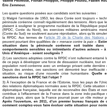
Valérie Pécresse, Florian Philippot, Philippe Poutou, Fabien Ro
É
ric Zemmour.
Les quatre questions posées aux candidats sont les suivantes :
1) Malgré l’armistice de 1953, les deux Corée sont toujours « tech
péninsule coréenne connaît régulièrement des tensions. Alors que le
plaisent à souligner le programme nucléaire de la République pop
(RPDC, Corée du Nord), les exercices militaires américains me
(Corée du Sud) ne soulèvent aucune réprobation, alors qu’ils simule
article 39 de la Charte des Nations 
la RPDC. Aux termes de l’
peuvent pourtant être qualifiées de
« menace contre la paix »
.
Esti
situation dans la péninsule coréenne soit traitée dans 
comportements sensibles ou intimidants d’autres acteurs – à
Unis d’Amérique - soient soulignés ?
2) Les sanctions adoptées contre la RPDC n’ont nullement entamé la
de ce pays à développer une force de dissuasion nucléaire, tout en 
population nord-coréenne avec un embargo privant cette dernière d
Depuis des années, ces sanctions ont démontré leur inefficacité 
situation, au risque d’une nouvelle crise humanitaire.
Quelle e
sanctions dont la RPDC fait l’objet ?
3) À l’exception de la France et de l’Estonie, tous les pays de l'U
des relations diplomatiques normales avec la RPDC. Cette situation va
diplomatique française, laquelle est de reconnaître des États et non
contribue à l'effacement de la France dans la zone indo-pacifique 
d'autres pays, alors que la France pourrait jouer un rôle moteur po
Après l'ouverture, en 2011, d’un premier bureau français de
comment comptez-vous faire évoluer cette situation pour normal