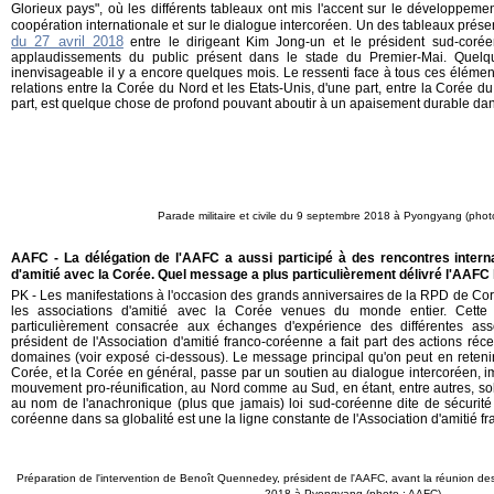
Glorieux pays", où les différents tableaux ont mis l'accent sur le développem
coopération internationale et sur le dialogue intercoréen. Un des tableaux prése
du 27 avril 2018
entre le dirigeant Kim Jong-un et le président sud-coré
applaudissements du public présent dans le stade du Premier-Mai. Quelq
inenvisageable il y a encore quelques mois. Le ressenti face à tous ces élément
relations entre la Corée du Nord et les Etats-Unis, d'une part, entre la Corée d
part, est quelque chose de profond pouvant aboutir à un apaisement durable da
Parade militaire et civile du 9 septembre 2018 à Pyongyang (pho
AAFC - La délégation de l'AAFC a aussi participé à des rencontres intern
d'amitié avec la Corée. Quel message a plus particulièrement délivré l'AAFC
PK - Les manifestations à l'occasion des grands anniversaires de la RPD de Coré
les associations d'amitié avec la Corée venues du monde entier. Cette
particulièrement consacrée aux échanges d'expérience des différentes ass
président de l'Association d'amitié franco-coréenne a fait part des actions réc
domaines (voir exposé ci-dessous). Le message principal qu'on peut en retenir
Corée, et la Corée en général, passe par un soutien au dialogue intercoréen, i
mouvement pro-réunification, au Nord comme au Sud, en étant, entre autres, soli
au nom de l'anachronique (plus que jamais) loi sud-coréenne dite de sécurité 
coréenne dans sa globalité est une la ligne constante de l'Association d'amitié f
Préparation de l'intervention de Benoît Quennedey, président de l'AAFC, avant la réunion des
2018 à Pyongyang (photo : AAFC)