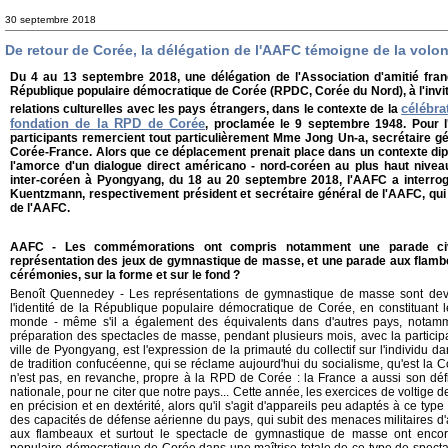
30 septembre 2018
De retour de Corée, la délégation de l'AAFC témoigne de la volo
Du 4 au 13 septembre 2018, une délégation de l'Association d'amitié fran
République populaire démocratique de Corée (RPDC, Corée du Nord), à l'invi
célébra
relations culturelles avec les pays étrangers, dans le contexte de la
fondation de la RPD de Corée
, proclamée le 9 septembre 1948. Pour l'o
participants remercient tout particulièrement Mme Jong Un-a, secrétaire gé
Corée-France. Alors que ce déplacement prenait place dans un contexte di
l'amorce d'un dialogue direct américano - nord-coréen au plus haut niv
inter-coréen à Pyongyang, du 18 au 20 septembre 2018, l'AAFC a interro
Kuentzmann, respectivement président et secrétaire général de l'AAFC, qui f
de l'AAFC.
AAFC - Les commémorations ont compris notamment une parade civil
représentation des jeux de gymnastique de masse, et une parade aux flambe
cérémonies, sur la forme et sur le fond ?
Benoît Quennedey - Les représentations de gymnastique de masse sont dev
l'identité de la République populaire démocratique de Corée, en constituant l
monde - même s'il a également des équivalents dans d'autres pays, notamm
préparation des spectacles de masse, pendant plusieurs mois, avec la particip
ville de Pyongyang, est l'expression de la primauté du collectif sur l'individu d
de tradition confucéenne, qui se réclame aujourd'hui du socialisme, qu'est la C
n'est pas, en revanche, propre à la RPD de Corée : la France a aussi son défilé
nationale, pour ne citer que notre pays... Cette année, les exercices de voltige 
en précision et en dextérité, alors qu'il s'agit d'appareils peu adaptés à ce t
des capacités de défense aérienne du pays, qui subit des menaces militaires d'
aux flambeaux et surtout le spectacle de gymnastique de masse ont encore