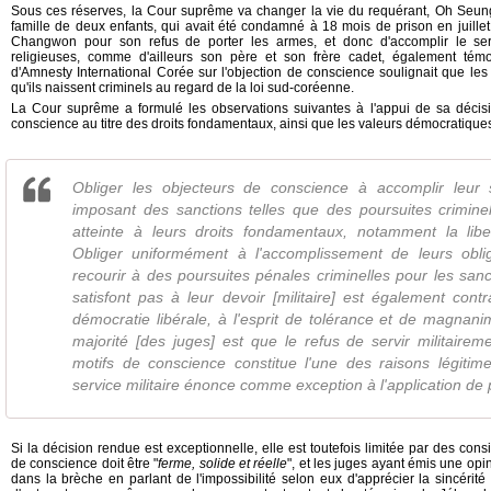
Sous ces réserves, la Cour suprême va changer la vie du requérant, Oh Seun
famille de deux enfants, qui avait été condamné à 18 mois de prison en juillet
Changwon pour son refus de porter les armes, et donc d'accomplir le serv
religieuses, comme d'ailleurs son père et son frère cadet, également té
d'Amnesty International Corée sur l'objection de conscience soulignait que le
qu'ils naissent criminels au regard de la loi sud-coréenne.
La Cour suprême a formulé les observations suivantes à l'appui de sa décisi
conscience au titre des droits fondamentaux, ainsi que les valeurs démocratiques
Obliger les objecteurs de conscience à accomplir leur s
imposant des sanctions telles que des poursuites criminel
atteinte à leurs droits fondamentaux, notamment la lib
Obliger uniformément à l'accomplissement de leurs obliga
recourir à des poursuites pénales criminelles pour les san
satisfont pas à leur devoir [militaire] est également contra
démocratie libérale, à l'esprit de tolérance et de magnanim
majorité [des juges] est que le refus de servir militairem
motifs de conscience constitue l'une des raisons légitime
service militaire énonce comme exception à l'application de 
Si la décision rendue est exceptionnelle, elle est toutefois limitée par des cons
de conscience doit être "
ferme, solide et réelle
", et les juges ayant émis une opi
dans la brèche en parlant de l'impossibilité selon eux d'apprécier la sincérité