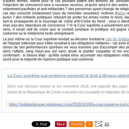
d'autres termes, même pour le cas pourtant patent des témoins de Jéhovah, 
l'objection de conscience sera à nouveau reconnu, et qu'en sera-t-il des autres
notamment pacifistes et anti-militaristes ? des personnes ayant changé de reli
abus
cas des conscrits (notamment issus de minorités sexuelles) victimes d'
e
punis ? des militants politiques refusant de porter les armes contre le Nord, da
sert la propagande et le bourrage de crâne anti-Corée du Nord - ceux-ci étant
mais pas des objecteurs de conscience ? Si la Cour suprême a assurément pris
sens, il serait naïf de croire que le combat juridique et politique est gagné
coréenne où le militarisme reste omniprésent.
cas du footba
Le jour même où la Cour suprême rendait sa décision tombait le
de l'équipe nationale pour s'être soustrait à ses obligations militaires - car avoir
raison de ses performances sportives ne vous exonère pas d'accomplir des pério
dans l'affaire Jang Hyun-soo est sans doute le plaider coupable et les exc
confirmant - si besoin était - qu'être soldat et/ou accomplir ses obligations mili
sacré pour la majorité de l'opinion publique sud-coréenne.
Dans une décision rendue le 1er novembre 2018, une majorité des juges 
treize) de la République de Corée a reconnu non coupable un objecteur de co
Repost
0