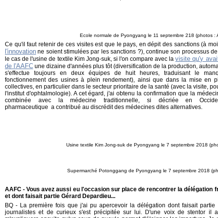
Ecole normale de Pyongyang le 11 septembre 218 (photos :
Ce qu'il faut retenir de ces visites est que le pays, en dépit des sanctions (à mo
l'innovation
ne soient stimulées par les sanctions ?), continue son processus de
visite qu'y ava
le cas de l'usine de textile Kim Jong-suk, si l'on compare avec la
de l'AAFC
une dizaine d'années plus tôt (diversification de la production, automa
s'effectue toujours en deux équipes de huit heures, traduisant le man
fonctionnement des usines à plein rendement), ainsi que dans la mise en pl
collectives, en particulier dans le secteur prioritaire de la santé (avec la visite, p
l'institut d'ophtalmologie). A cet égard, j'ai obtenu la confirmation que la méde
combinée avec la médecine traditionnelle, si décriée en Occi
pharmaceutique a contribué au discrédit des médecines dites alternatives.
Usine textile Kim Jong-suk de Pyongyang le 7 septembre 2018 (ph
Supermarché Potonggang de Pyongyang le 7 septembre 2018 (ph
AAFC - Vous avez aussi eu l'occasion sur place de rencontrer la délégation 
et dont faisait partie Gérard Depardieu...
BQ - La première fois que j'ai pu apercevoir la délégation dont faisait part
journalistes et de curieux s'est précipitée sur lui. D'une voix de stentor il 