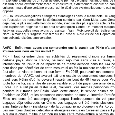
m'expliquera ensuite qu'un coup de gueule permet d'éloigner les importuns. Je ne
est d'un abord extrêmement facile et chaleureux, extrêmement curieux de con
cultures - mais d'une certaine presse, qui le dézingue systématiquement, et à qui
oppose.
PK - Toutes les délégations étrangères étant logées dans le même hôtel, le Ya
eu l'occasion de rencontrer la délégation conduite par Yann Moix, avec Géra
déjeuner, le plus naturellement du monde, avec un des plus grands acteurs fra
une expérience originale qui ne peut advenir qu'en Corée. Un moment marquant
festivités auxquelles nous avons pu assister ! Yann Moix prévoit de réaliser 
Nord - à moins qu'il s'agisse d'un film sur la Corée du Nord visitée par Depardieu -
leur soixante-dixième anniversaire.
AAFC - Enfin, nous avons cru comprendre que le transit par Pékin n'a pa
Pouvez-vous nous en dire un mot ?
Il faut ici entrer dans les subtilités d
u règlement
chinois
sur
l'imm
PK -
certains pays, dont la France, peuvent séjourner sans visa à Pékin, à co
international de Pékin et de repartir de ce même aéroport dans les 144 h
peut donc pas bénéficier de cette mesure si on fait la moindre escale en Ch
faut alors un visa en bonne et due forme.
En 2015, p
our
avoir mal compris
membres d
e
l'AAFC
,
qui avaient fait une escale de seulement quelques 
trajet vers Pékin d'où ils devaient repartir au bout de 48 heures pour P
toute bonne foi, sans titre de séjour valable et ont dû payer une amende a
Corée. On aurait pu en rester là et, d'ailleurs, ces mêmes personnes n
pendant leur transit par Pékin. Mais cette année, le service chinois de 
l'incident de 2015, et les personnes concernées se sont vu interdire l'entrée
Elles ont donc été accompagnées jusqu'à l'embarquement du vol po
bagages déjà débarqués en Chine. Les bagages ont été livrés plusieurs
sans l'intervention - insistante - de la compagnie nord-coréenne Air Koryo
Les membres d'autres délégations étrangères venus en Corée en passant pa
A quelque chose malheur est bon puisque ce
tte mésaventure a permis de