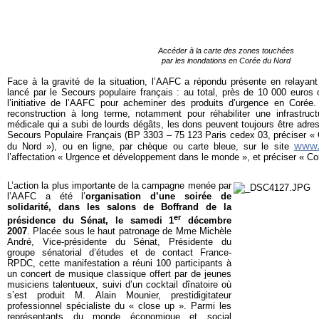
Accéder à la carte des zones touchées
par les inondations en Corée du Nord
Face à la gravité de la situation, l’AAFC a répondu présente en relayan
lancé par le Secours populaire français : au total, près de 10 000 euros o
l’initiative de l’AAFC pour acheminer des produits d’urgence en Coré
reconstruction à long terme, notamment pour réhabiliter une infrastructu
médicale qui a subi de lourds dégâts, les dons peuvent toujours être adres
Secours Populaire Français (BP 3303 – 75 123 Paris cedex 03, préciser « 
www.s
du Nord »), ou en ligne, par chèque ou carte bleue, sur le site
l’affectation « Urgence et développement dans le monde », et préciser « Co
L’action la plus importante de la campagne menée par
l’AAFC a été l’
organisation d’une soirée de
solidarité, dans les salons de Boffrand de la
er
présidence du Sénat, le samedi 1
décembre
2007
. Placée sous le haut patronage de Mme Michèle
André, Vice-présidente du Sénat, Présidente du
groupe sénatorial d’études et de contact France-
RPDC, cette manifestation a réuni 100 participants à
un concert de musique classique offert par de jeunes
musiciens talentueux, suivi d’un cocktail dînatoire où
s’est produit M. Alain Mounier, prestidigitateur
professionnel spécialiste du « close up ». Parmi les
représentants du monde économique et social