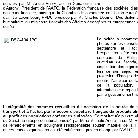
conviés par M. André Aubry, ancien Sénateur-maire
d’Antony, Président de l’AAFC, la Fédération française des sociétés d’
concours financier, ainsi que la Chambre de commerce de l’Union europé
d’amitié Luxembourg-RPDC présidée par M. Charles Doerner. Des diplomat
humanitaire du ministère français des Affaires étrangères et européennes 
soirée.
La soirée a notamme
photos sur les conséq
septembre et l’act
L’exposition a été mo
concours de Philip
quotidien
Le Monde
,
disposition des organis
lors de son séjour e
projection d’images d
montré l’ampleur de la
de la population,
internationale a répon
par le gouvernement n
L’intégralité des sommes recueillies à l’occasion de la soirée de s
transport et à l’achat par le Secours populaire français de produits 
au profit des populations coréennes sinistrées.
Ce résultat n’a pu être 
du Sénat au groupe sénatorial présidé par Mme Michèle André, à qui M. An
de remerciements en soulignant l’indispensable soutien matériel de la 
autres frais d’organisation ont été entièrement pris en charge par l’AAFC.