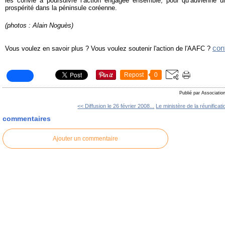
les convie à poursuivre l’action engagée ensemble, pour qu’advienne u
prospérité dans la péninsule coréenne.
(photos : Alain Noguès)
con
Vous voulez en savoir plus ? Vous voulez soutenir l'action de l'AAFC ?
Repost
0
Publié par Associatio
<< Diffusion le 26 février 2008...
Le ministère de la réunificati
commentaires
Ajouter un commentaire