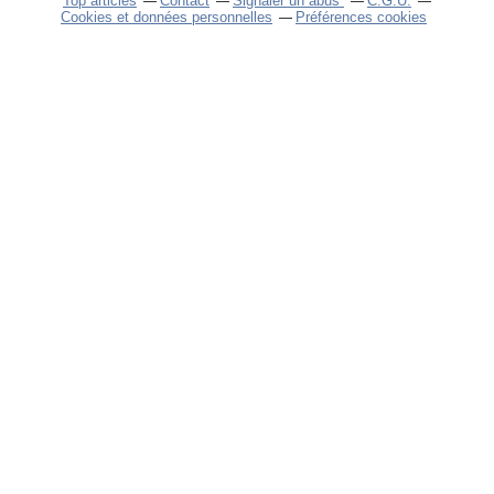
Top articles
Contact
Signaler un abus
C.G.U.
Cookies et données personnelles
Préférences cookies