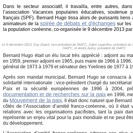
Dans le secteur associatif, il travailla, entre autres, d
l’association Vacances populaires éducatives, soutenue 
français (SPF). Bernard Hugo tissa alors de puissants liens 
soirée de débats et d'échanges
animateurs de la
sur les 
la population coréenne, co-organisée le 9 décembre 2013 par
Le 9 décembre 2013, Guy Dupré, vice-président de l’AAFC, Julien Lauprêtre, président du
l'AAFC, et André Aubry, président de l'AAFC
Bernard Hugo était un élu local très apprécié : adjoint au m
en 1959, premier adjoint en 1965, puis maire de 1966 à 1996. 
général de 1973 à 1979 et sénateur des Yvelines
de
1977
à
1
Après son mandat municipal, Bernard Hugo se consacra à la
solidarité internationale : vice-président chargé du secrétariat
Paix et la sécurité européennes de 1996 à 2004, pré
documentation et de recherches sur la paix
en 1996, me
Mouvement de la paix
du
. Il était donc naturel que Berna
côtés de l’Association d’amitié franco-coréenne, où il était
relations avec les organisations pacifistes, tant la paix d
représente un enjeu vital pour la paix mondiale et ne peut êtr
du développement.