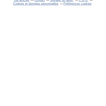
Top articles
Contact
Signaler un abus
C.G.U.
Cookies et données personnelles
Préférences cookies