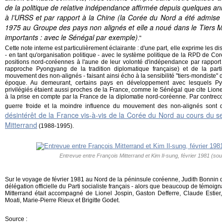
de la politique de relative indépendance affirmée depuis quelques a
à l'URSS et par rapport à la Chine (la Corée du Nord a été admis
1975 au Groupe des pays non alignés et elle a noué dans le Tiers 
importants : avec le Sénégal par exemple)
."
Cette note interne est particulièrement éclairante : d'une part, elle exprime les di
- en tant qu'organisation politique - avec le système politique de la RPD de Coré
positions nord-coréennes à l'aune de leur volonté d'indépendance par rappor
rapproche Pyongyang de la tradition diplomatique française) et de la par
mouvement des non-alignés - faisant ainsi écho à la sensibilité "tiers-mondiste" 
époque. Au demeurant, certains pays en développement avec lesquels Py
privilégiés étaient aussi proches de la France, comme le Sénégal que cite Lionel
à la prise en compte par la France de la diplomatie nord-coréenne. Par contreco
guerre froide et la moindre influence du mouvement des non-alignés sont
désintérêt de la France vis-à-vis de la Corée du Nord au cours du 
Mitterrand
(1988-1995).
Entrevue entre François Mitterrand et Kim Il-sung, février 1981 (so
Sur le voyage de février 1981 au Nord de la péninsule coréenne, Judith Bonnin 
délégation officielle du Parti socialiste français - alors que beaucoup de témoig
Mitterrand était accompagné de Lionel Jospin, Gaston Defferre, Claude Esti
Moati, Marie-Pierre Rieux et Brigitte Godet.
Source :