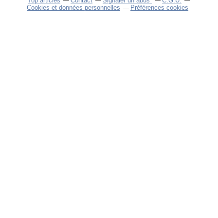
Top articles
Contact
Signaler un abus
C.G.U.
Cookies et données personnelles
Préférences cookies