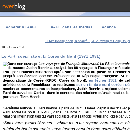
Adhérer à l'AAFC
L'AAFC dans les médias
Agenda
<< Kim Kwang-seok, la beauté...
Ri Se-gwang et Hong Un-jon
19 octobre 2014
Le Parti socialiste et la Corée du Nord (1971-1981)
Dans son ouvrage
Les voyages de François Mitterrand. Le PS et le monde
de master, Judith Bonnin a analysé les 88 voyages à l'étranger effectué
1981 par François Mitterrand après son accession au poste de Premier sec
jusqu'à son élection comme Président de la République française.
Si la
en février 1981
démocratique de Corée (RPDC, Corée du Nord),
, de cel
sur un timbre nord-coréen d
présidence de la République - et représenté
nombreux commentaires et interprétations, Judith Bonnin a replacé utilement 
Parti du travail de Corée - dans le contexte des relations qu'avait nouées le 
parties du Tiers Monde.
Secrétaire national au tiers monde à partir de 1975, Lionel Jospin a décrit avec pr
Parti socialiste pour la RPDC, dans une note du 1er juin 1977 adressée à R
relations internationales du Parti socialiste, et à François Mitterrand, citée par Ju
Sans être particulièrement zélateurs d'un régime communiste où 
"
atteint de hauts sommets, nous tenons compte dans notre attitude à