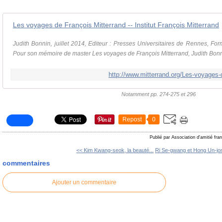
Les voyages de François Mitterrand -- Institut François Mitterrand
Judith Bonnin, juillet 2014, Editeur : Presses Universitaires de Rennes, Fo
Pour son mémoire de master Les voyages de François Mitterrand, Judith Bon
http://www.mitterrand.org/Les-voyages-
Notamment pp. 274-275 et 296
Repost
0
Publié par Association d'amitié fr
<< Kim Kwang-seok, la beauté...
Ri Se-gwang et Hong Un-jon
commentaires
Ajouter un commentaire