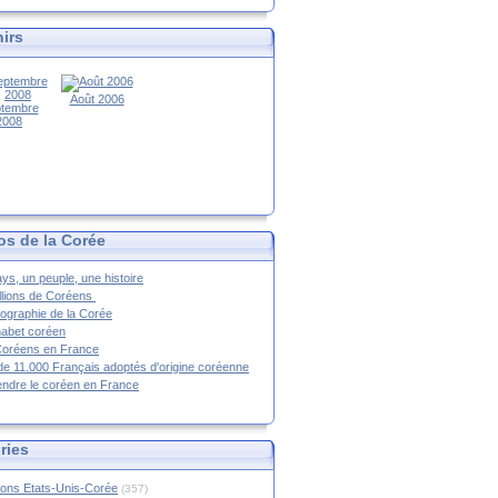
irs
Août 2006
tembre
2008
os de la Corée
ys, un peuple, une histoire
llions de Coréens
ographie de la Corée
habet coréen
Coréens en France
de 11.000 Français adoptés d'origine coréenne
ndre le coréen en France
ries
ions Etats-Unis-Corée
(357)