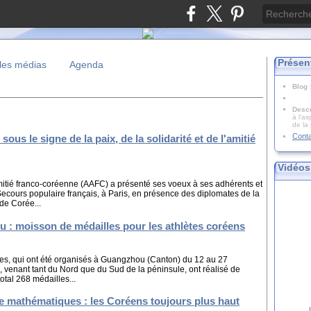
Présen
les médias
Agenda
Blog
Descr
à l'as
de la
Cont
us le signe de la paix, de la solidarité et de l'amitié
Vidéos
amitié franco-coréenne (AAFC) a présenté ses voeux à ses adhérents et
ecours populaire français, à Paris, en présence des diplomates de la
de Corée...
 : moisson de médailles pour les athlètes coréens
ues, qui ont été organisés à Guangzhou (Canton) du 12 au 27
 venant tant du Nord que du Sud de la péninsule, ont réalisé de
otal 268 médailles...
e mathématiques : les Coréens toujours plus haut