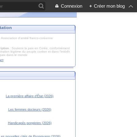
Connexion
+
Créer mon blog
tation
: Association d'amitié franco-coréenne
iption
: Soutenir la paix en Corée, conformément
piration légitime du peuple coréen et dans l’intérêt
 paix dans le monde
act
La première affaire d'État (2026)
Les femmes docteurs (2026)
Handicapés pongistes (2026)
Les nouvelles cités de Pyongyang (2026)