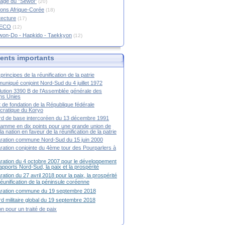
age du "Sewol"
(20)
ions Afrique-Corée
(18)
tecture
(17)
RECO
(12)
won-Do - Hapkido - Taekkyon
(12)
nts importants
principes de la réunification de la patrie
niqué conjoint Nord-Sud du 4 juillet 1972
ution 3390 B de l'Assemblée générale des
ns Unies
t de fondation de la République fédérale
ratique du Koryo
d de base intercoréen du 13 décembre 1991
amme en dix points pour une grande union de
la nation en faveur de la réunification de la patrie
ration commune Nord-Sud du 15 juin 2000
ration conjointe du 4ème tour des Pourparlers à
ration du 4 octobre 2007 pour le développement
apports Nord-Sud, la paix et la prospérité
ration du 27 avril 2018 pour la paix, la prospérité
 réunification de la péninsule coréenne
aration commune du 19 septembre 2018
d militaire global du 19 septembre 2018
ion pour un traité de paix