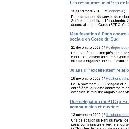
Les ressources minières de la
Economie
20 septembre 2013 ( #
)
Dans un rapport du service de reche
Sud), rendu public le 19 septembre 
démocratique de Corée (RPDC, Corée
Manifestation à Paris contre l
sociale en Corée du Sud
Politique sud
21 décembre 2013 ( #
Un an après l'élection présidentiell
candidate conservatrice Park Geun-h
du Sud a organisé une manifestation 
38 ans d' "excellentes" relati
Relations Afr
19 novembre 2013 ( #
Le 16 novembre 2013 l'Angola et la
ont célébré le 38ème anniversaire de 
occasion, le ministre angolais des Aff
Une délégation du PTC présen
communistes et ouvriers
Relations inte
13 novembre 2013 ( #
Une délégation du Parti du travail d
partis communistes et ouvriers, qui s'
(PCP). Une déclaration de soutien à la