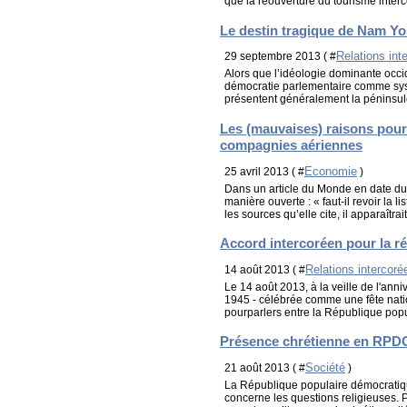
que la réouverture du tourisme interc
Le destin tragique de Nam Y
Relations int
29 septembre 2013 ( #
Alors que l’idéologie dominante occi
démocratie parlementaire comme sys
présentent généralement la péninsul
Les (mauvaises) raisons pour l
compagnies aériennes
Economie
25 avril 2013 ( #
)
Dans un article du Monde en date du 
manière ouverte : « faut-il revoir la
les sources qu’elle cite, il apparaîtrait
Accord intercoréen pour la ré
Relations intercor
14 août 2013 ( #
Le 14 août 2013, à la veille de l'anni
1945 - célébrée comme une fête natio
pourparlers entre la République popu
Présence chrétienne en RPD
Société
21 août 2013 ( #
)
La République populaire démocrati
concerne les questions religieuses. Po