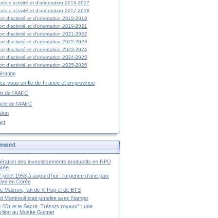
rts d'activité et d'orientation 2016-2017
rts d'activité et d'orientation 2017-2018
rt d'activité et d'orientation 2018-2019
rt d'activité et d'orientation 2019-2021
rt d'activité et d'orientation 2021-2022
rt d'activité et d'orientation 2022-2023
rt d'activité et d'orientation 2023-2024
rt d'activité et d'orientation 2024-2025
rt d'activité et d'orientation 2025-2026
ration
z-vous en Ile-de-France et en province
tin de l'AAFC
rle de l'AAFC
sion
act
ment
ération des investissements productifs en RPD
orée
 juillet 1953 à aujourd’hui : l’urgence d’une paix
itive en Corée
tte Macron, fan de K-Pop et de BTS
 Montreuil était jumelée avec Nampo
a : l'Or et le Sacré. Trésors royaux" : une
ition au Musée Guimet