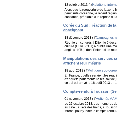
Relations intern
12 octobre 2013 ( #
Alors que la réouverture de la zone i
péninsule coréenne, le récent regain 
confiance, préalable à la reprise du d
Corée du Sud : réaction de la
enseignant
Campagnes re
18 décembre 2013 ( #
Réunie en congrès à Dijon le 6 décem
culture (FERC-CGT) a publié une mo
anglais : KTU), dont l'interdiction réc
Manipulations des services s
affichent leur mépris
Politique sud-coré
18 août 2013 ( #
En France, quelles seraient les réac
d'enquête parlementaire refusait de jur
ce qui est arrivé le 16 août 2013 en...
Compte-rendu à Tousson (Sei
Activités AA
01 novembre 2013 ( #
Le 27 octobre 2013, des membres de 
au café La Tête des trains, à Tousson
Marne, pour y livrer le compte rendu d