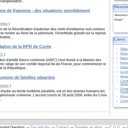
évangélisation...
Newsle
e de Kaesong : des situations sensiblement
Abonnez-v
Email
ennes
)
n de la Réunification d'autoriser des chefs d'entreprise sud-coréens
e rendre au Nord de la péninsule, l'incertitude grandit sur la reprise,
striel,...
Liens
ation de la RPD de Corée
Sélec
Resso
FC
)
Naena
tion d'amitié franco-coréenne (AAFC) s'est réunie à la Maison des
Kore
t, siège de son comité régional Ile-de-France, pour commémorer le
Rodon
e la République...
La Vo
Assoc
éunions de familles séparées
Comit
étran
éennes
)
Organ
t d'autre du trente-huitième parallèle, est un des drames humains les
Pacif
la péninsule coréenne. L'accord conclu le 28 août 2009, entre les Croix-
Revu
..
Livr
Top articles
Contact
Signaler un abus
C.G.U.
 portail Overblog