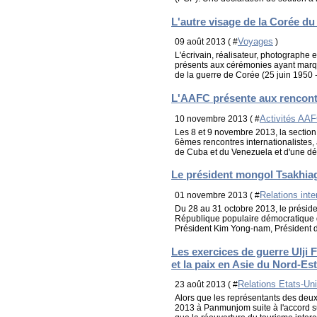
L'autre visage de la Corée du
Voyages
09 août 2013 ( #
)
L'écrivain, réalisateur, photographe e
présents aux cérémonies ayant marqu
de la guerre de Corée (25 juin 1950 - 2
L'AAFC présente aux rencontr
Activités AA
10 novembre 2013 ( #
Les 8 et 9 novembre 2013, la section
6èmes rencontres internationalistes
de Cuba et du Venezuela et d'une dél
Le président mongol Tsakhiagi
Relations inte
01 novembre 2013 ( #
Du 28 au 31 octobre 2013, le préside
République populaire démocratique d
Président Kim Yong-nam, Président d
Les exercices de guerre Ulji
et la paix en Asie du Nord-Est
Relations Etats-Un
23 août 2013 ( #
Alors que les représentants des deux
2013 à Panmunjom suite à l'accord su