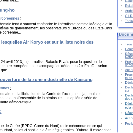
oréen des...
Naufr
Relat
oung-ho
Archi
CIL
ercoréennes
)
Taek
dentale tend à souvent confondre le libéralisme comme idéologie et la
tème de gouvernement, les observateurs d’Europe ou des Etats-Unis
e coréenne...
Docume
esquelles Air Koryo est sur la liste noire des
Trois 
Commu
Résol
Natio
24 avril 2013, la journaliste Rafaele Rivais pose la question de
Proje
démoc
 liste noire européenne des compagnies aériennes ? » En effet, selon
 que...
Accor
Progr
toute 
ouverture de la zone industrielle de Kaesong
Décla
Décla
éennes
)
six
versaire de la libération de la Corée de l'occupation japonaise en
Décla
nale dans l'ensemble de la péninsule - la septième série de
des r
laire démocratique...
Décla
et la
C
Décl
Accor
Pétit
que de Corée (RPDC, Corée du Nord) reste méconnue en ce qui
urtant, celles-ci sont loin d’être négligeables. D’abord, il convient de