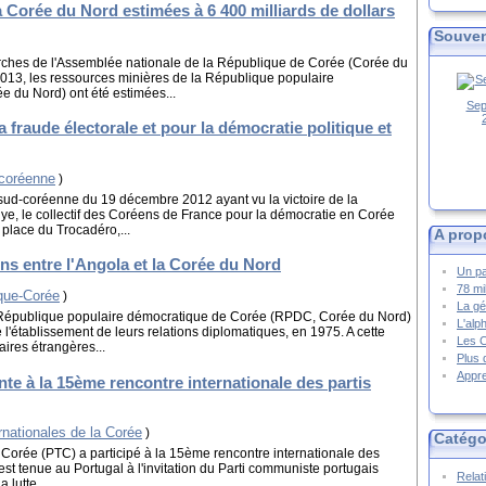
 Corée du Nord estimées à 6 400 milliards de dollars
Souven
rches de l'Assemblée nationale de la République de Corée (Corée du
2013, les ressources minières de la République populaire
 du Nord) ont été estimées...
Sep
a fraude électorale et pour la démocratie politique et
-coréenne
)
e sud-coréenne du 19 décembre 2012 ayant vu la victoire de la
ye, le collectif des Coréens de France pour la démocratie en Corée
place du Trocadéro,...
A prop
ons entre l'Angola et la Corée du Nord
Un pa
78 mi
ique-Corée
)
La gé
 République populaire démocratique de Corée (RPDC, Corée du Nord)
L'alp
l'établissement de leurs relations diplomatiques, en 1975. A cette
Les 
aires étrangères...
Plus 
Appre
te à la 15ème rencontre internationale des partis
rnationales de la Corée
)
Catégo
e Corée (PTC) a participé à la 15ème rencontre internationale des
est tenue au Portugal à l'invitation du Parti communiste portugais
Relat
 lutte...