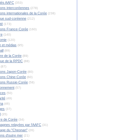
ités AAFC
(353)
ions intercoréennes
(278)
ions internationales de la Corée
(238)
ique sud-coréenne
(212)
té
(173)
ions France-Corée
(160)
re
(140)
omie
(120)
 et médias
(95)
all
(89)
ire de la Corée
(89)
ique de la RPDC
(88)
(87)
ions Japon-Corée
(80)
ions Chine-Corée
(60)
ions Russie-Corée
(58)
ronnement
(57)
nces
(50)
rité
(49)
ma
(46)
ges
(37)
l
(35)
re de Corée
(34)
agnes relayées par l'AAFC
(31)
rage du "Cheonan"
(26)
ns d'outre mer
(21)