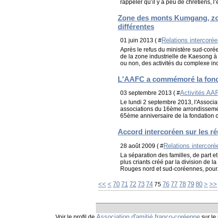
rappeler qu’il y a peu de chrétiens, l’
Zone des monts Kumgang, zon
différentes
Relations intercoré
01 juin 2013 ( #
Après le refus du ministère sud-corée
de la zone industrielle de Kaesong à s
ou non, des activités du complexe indu
L'AAFC a commémoré la fond
Activités AA
03 septembre 2013 ( #
Le lundi 2 septembre 2013, l'Associa
associations du 16ème arrondissemen
65ème anniversaire de la fondation d
Accord intercoréen sur les r
Relations intercor
28 août 2009 ( #
La séparation des familles, de part e
plus criants créé par la division de 
Rouges nord et sud-coréennes, pour.
10
20
30
40
50
60
90
<<
<
70
71
72
73
74
76
77
78
79
80
>
>>
75
Association d'amitié franco-coréenne
Voir le profil de
sur le