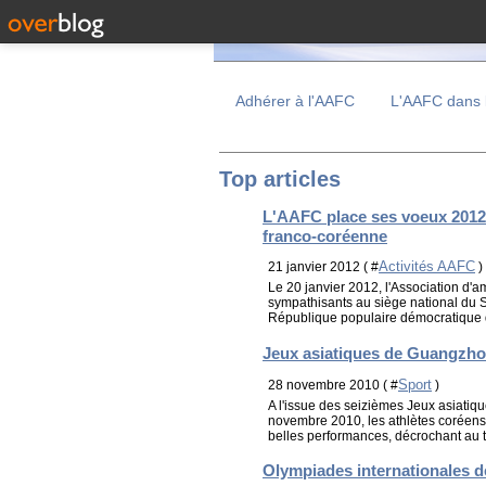
Adhérer à l'AAFC
L'AAFC dans 
Top articles
L'AAFC place ses voeux 2012 so
franco-coréenne
Activités AAFC
21 janvier 2012 ( #
)
Le 20 janvier 2012, l'Association d'
sympathisants au siège national du S
République populaire démocratique 
Jeux asiatiques de Guangzhou
Sport
28 novembre 2010 ( #
)
A l'issue des seizièmes Jeux asiatiq
novembre 2010, les athlètes coréens,
belles performances, décrochant au t
Olympiades internationales d