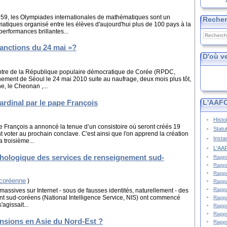
9, les Olympiades internationales de mathématiques sont un
Reche
tiques organisé entre les élèves d'aujourd'hui plus de 100 pays à la
performances brillantes...
sanctions du 24 mai »?
D'où v
ntre de la République populaire démocratique de Corée (RPDC,
ement de Séoul le 24 mai 2010 suite au naufrage, deux mois plus tôt,
e, le Cheonan ,...
ardinal par le pape François
L'AAFC
Histo
 François a annoncé la tenue d’un consistoire où seront créés 19
Statu
 voter au prochain conclave. C'est ainsi que l'on apprend la création
Insta
 troisième...
L'AAF
ychologique des services de renseignement sud-
Rappo
Rappo
Rappo
-coréenne
)
Rappo
Rappo
s massives sur Internet - sous de fausses identités, naturellement - des
t sud-coréens (National Intelligence Service, NIS) ont commencé
Rappo
'agissait...
Rappo
Rappo
ensions en Asie du Nord-Est ?
Rappo