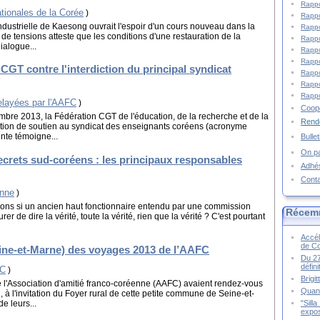
Rappo
ationales de la Corée
)
Rappo
ndustrielle de Kaesong ouvrait l'espoir d'un cours nouveau dans la
Rappo
de tensions atteste que les conditions d'une restauration de la
Rappo
ialogue...
Rappo
Rappo
 CGT contre l'interdiction du principal syndicat
Rappo
Rappo
Rappo
layées par l'AAFC
)
Coopé
bre 2013, la Fédération CGT de l'éducation, de la recherche et de la
Rende
tion de soutien au syndicat des enseignants coréens (acronyme
ente témoigne...
Bulle
On pa
ecrets sud-coréens : les principaux responsables
Adhé
Cont
enne
)
tions si un ancien haut fonctionnaire entendu par une commission
Récem
er de dire la vérité, toute la vérité, rien que la vérité ? C'est pourtant
Accél
de C
ne-et-Marne) des voyages 2013 de l’AAFC
Du 27
défin
FC
)
Brigi
l'Association d'amitié franco-coréenne (AAFC) avaient rendez-vous
Quand
, à l'invitation du Foyer rural de cette petite commune de Seine-et-
"Sill
e leurs...
expos