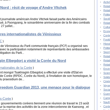
Activ
Relat
 Nord : récit de voyage d'Andre Vltchek
Relat
Polit
Socié
t journaliste américain Andre Vltchek faisait partie des Américains
é, à Pyongyang, le soixantième anniversaire de la fin des combats
Relat
7 juillet...
Cultu
Econ
es internationalistes de Vénissieux
Corée
Footb
FC
)
Histo
 de Vénissieux du Parti communiste français (PCF) a organisé ses
Polit
, avec la participation notamment de représentants des ambassades
Sport
égation du Parti...
Relat
in Elbegdorj a visité la Corée du Nord
Relat
Relat
rnationales de la Corée
)
Envi
nt mongol Tsakhiagiin Elbegdorj a effectué une visite d'Etat en
Scie
e Corée (RPDC, Corée du Nord), à l'invitation de son homologue, le
Solida
u praesidium de...
Ciné
Voya
 Freedom Guardian 2013, une menace pour le dialogue
Socia
Guer
Camp
is-Corée
)
Nauf
 gouvernements coréens tiennent une réunion de travail le 23 août
Corée
r la reprise des activités de la zone intercoréenne de Kaesong , et