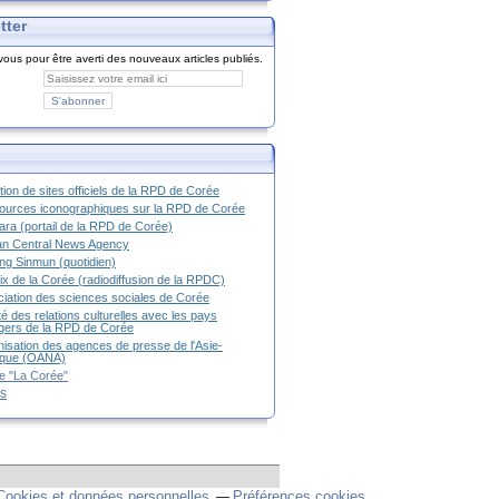
tter
ous pour être averti des nouveaux articles publiés.
tion de sites officiels de la RPD de Corée
urces iconographiques sur la RPD de Corée
ra (portail de la RPD de Corée)
an Central News Agency
g Sinmun (quotidien)
ix de la Corée (radiodiffusion de la RPDC)
iation des sciences sociales de Corée
é des relations culturelles avec les pays
g
ers de la RPD de Corée
isation des agences de presse de l'Asie-
ique (OANA)
e "La Corée"
es
Cookies et données personnelles
Préférences cookies