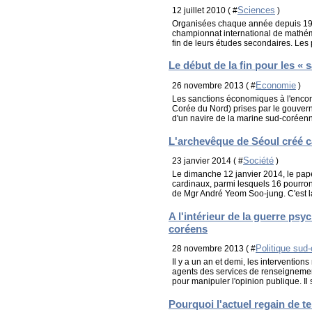
Sciences
12 juillet 2010 ( #
)
Organisées chaque année depuis 195
championnat international de mathéma
fin de leurs études secondaires. Les 
Le début de la fin pour les « 
Economie
26 novembre 2013 ( #
)
Les sanctions économiques à l'enco
Corée du Nord) prises par le gouvern
d'un navire de la marine sud-coréenn
L'archevêque de Séoul créé c
Société
23 janvier 2014 ( #
)
Le dimanche 12 janvier 2014, le pape
cardinaux, parmi lesquels 16 pourront
de Mgr André Yeom Soo-jung. C'est la
A l'intérieur de la guerre ps
coréens
Politique sud
28 novembre 2013 ( #
Il y a un an et demi, les intervention
agents des services de renseignemen
pour manipuler l'opinion publique. Il s
Pourquoi l'actuel regain de t