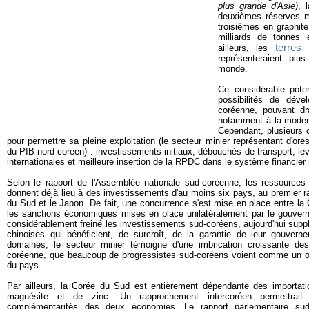
plus grande d'Asie)
, 
deuxièmes réserves m
troisièmes en graphit
milliards de tonnes 
terres 
ailleurs, les
représenteraient p
monde.
Ce considérable poten
possibilités de déve
coréenne, pouvant dr
notamment à la modern
Cependant, plusieurs c
pour permettre sa pleine exploitation (le secteur minier représentant d'or
du PIB nord-coréen) : investissements initiaux, débouchés de transport, 
internationales et meilleure insertion de la RPDC dans le système financier
Selon le rapport de l'Assemblée nationale sud-coréenne, les ressource
donnent déjà lieu à des investissements d'au moins six pays, au premier r
du Sud et le Japon. De fait, une concurrence s'est mise en place entre la
les sanctions économiques mises en place unilatéralement par le gouve
considérablement freiné les investissements sud-coréens, aujourd'hui supp
chinoises qui bénéficient, de surcroît, de la garantie de leur gouver
domaines, le secteur minier témoigne d'une imbrication croissante de
coréenne, que beaucoup de progressistes sud-coréens voient comme un obst
du pays.
Par ailleurs, la Corée du Sud est entièrement dépendante des importa
magnésite et de zinc. Un rapprochement intercoréen permettrait
complémentarités des deux économies. Le rapport parlementaire sud