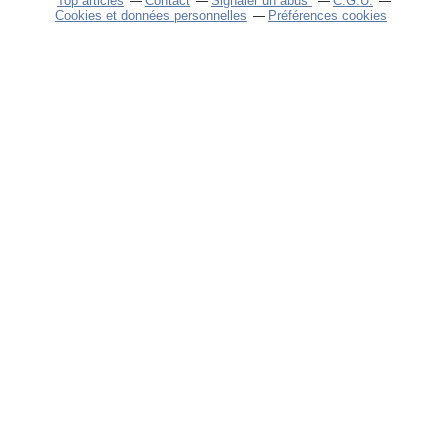
Top articles
Contact
Signaler un abus
C.G.U.
Cookies et données personnelles
Préférences cookies