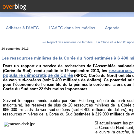
Adhérer à l'AAFC
L'AAFC dans les médias
Agenda
<< Report des réunions de familles...
La Chine et la RPDC appel
20 septembre 2013
Les ressources minières de la Corée du Nord estimées à 6 400 mil
Dans un rapport du service de recherches de l'Assemblée national
ressources 
(Corée du Sud), rendu public le 19 septembre 2013, les
populaire démocratique de Corée
(RPDC, Corée du Nord) ont été e
de won sud-coréens (soit 6 400 milliards de dollars). Ce potentiel mi
pour l'économie de l'ensemble de la péninsule coréenne, alors que l
Corée du Sud sont 22 fois moins importantes.
Suivant le rapport rendu public par Kim Eul-dong, député du parti sud
majoritaire), les réserves de plus de 20 ressources minières de la Corée 
986 000 milliards de won sud-coréens (soit 6 400 milliards de dollars), re
ressources minières de la Corée du Sud (estimées à 319 000 milliards de w
Si actuellement les pr
la Corée du Nord sont, 
le cuivre
(à gauche, l