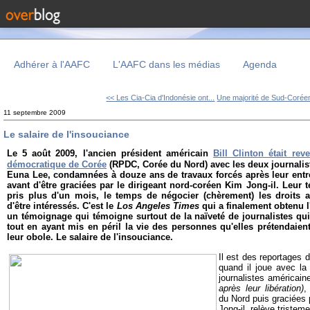
Adhérer à l'AAFC
L'AAFC dans les médias
Agenda
<< Les Cia-Cia d'Indonésie ont...
Une majorité de Sud-Coréen
11 septembre 2009
Le salaire de l'insouciance
Le 5 août 2009, l'ancien président américain
Bill Clinton était re
démocratique de Corée
(RPDC, Corée du Nord) avec les deux journalis
Euna Lee, condamnées à douze ans de travaux forcés après leur entré
avant d'être graciées par le dirigeant nord-coréen Kim Jong-il. Leur t
pris plus d'un mois, le temps de négocier (chèrement) les droits 
d'être intéressés. C'est le
Los Angeles Times
qui a finalement obtenu l'
un témoignage qui témoigne surtout de la naïveté de journalistes qui
tout en ayant mis en péril la vie des personnes qu'elles prétendaient
leur obole. Le salaire de l'insouciance.
Il est des reportages d
quand il joue avec la
journalistes américai
après leur libération)
,
du Nord puis graciées 
Jong-il, relève tristem