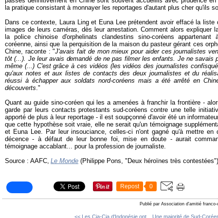
passés définitivement en Chine sont souvent accueillis avec prudence e
la pratique consistant à monnayer les reportages d'autant plus cher qu'ils so
Dans ce contexte, Laura Ling et Euna Lee prétendent avoir effacé la liste 
images de leurs caméras, dès leur arrestation. Comment alors expliquer l
la police chinoise d'orphelinats clandestins sino-coréens appartenant
coréenne, ainsi que la perquisition de la maison du pasteur gérant ces orph
Chine, raconte : "
J'avais fait de mon mieux pour aider ces journalistes ve
tôt (...). Je leur avais demandé de ne pas filmer les enfants. Je ne savais pa
même (...) C'est grâce à ces vidéos (les vidéos des journalistes confisqué
qu'aux notes et aux listes de contacts des deux journalistes et du réalisa
réussi à échapper aux soldats nord-coréens mais a été arrêté en Chine
découverts
."
Quant au guide sino-coréen qui les a amenées à franchir la frontière - alo
garde par leurs contacts protestants sud-coréens contre une telle initiative
apporté de plus à leur reportage - il est soupçonné d'avoir été un informat
que cette hypothèse soit vraie, elle ne serait qu'un témoignage supplément
et Euna Lee. Par leur insouciance, celles-ci n'ont gagné qu'à mettre en d
décence - à défaut de leur bonne foi, mise en doute - aurait commandé
témoignage accablant... pour la profession de journaliste.
Source : AAFC,
Le Monde
(Philippe Pons, "Deux héroïnes très contestées"
Repost
0
Publié par Association d'amitié franco
<< Les Cia-Cia d'Indonésie ont...
Une majorité de Sud-Coréen