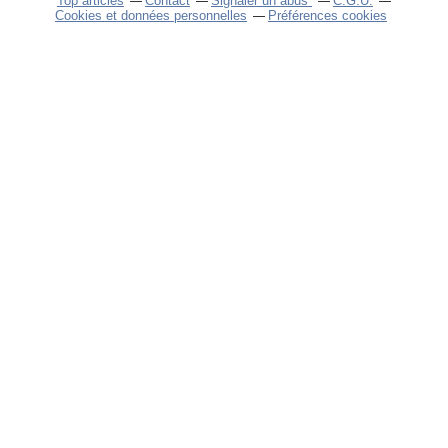
Top articles
Contact
Signaler un abus
C.G.U.
Cookies et données personnelles
Préférences cookies