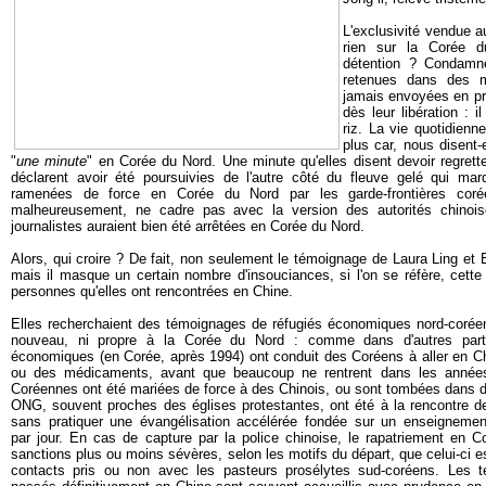
L'exclusivité vendue 
rien sur la Corée d
détention ? Condamn
retenues dans des m
jamais envoyées en pris
dès leur libération : i
riz. La vie quotidien
plus car, nous disent-e
"
une minute
" en Corée du Nord. Une minute qu'elles disent devoir regretter
déclarent avoir été poursuivies de l'autre côté du fleuve gelé qui marq
ramenées de force en Corée du Nord par les garde-frontières corée
malheureusement, ne cadre pas avec la version des autorités chinois
journalistes auraient bien été arrêtées en Corée du Nord.
Alors, qui croire ? De fait, non seulement le témoignage de Laura Ling et
mais il masque un certain nombre d'insouciances, si l'on se réfère, cette
personnes qu'elles ont rencontrées en Chine.
Elles recherchaient des témoignages de réfugiés économiques nord-coréen
nouveau, ni propre à la Corée du Nord : comme dans d'autres parti
économiques (en Corée, après 1994) ont conduit des Coréens à aller en Chi
ou des médicaments, avant que beaucoup ne rentrent dans les anné
Coréennes ont été mariées de force à des Chinois, ou sont tombées dans d
ONG, souvent proches des églises protestantes, ont été à la rencontre 
sans pratiquer une évangélisation accélérée fondée sur un enseignemen
par jour. En cas de capture par la police chinoise, le rapatriement en 
sanctions plus ou moins sévères, selon les motifs du départ, que celui-ci est
contacts pris ou non avec les pasteurs prosélytes sud-coréens. Les 