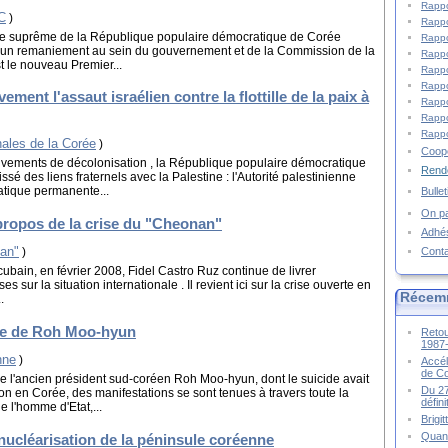
Rappo
C
)
Rappo
ire suprême de la République populaire démocratique de Corée
Rappo
un remaniement au sein du gouvernement et de la Commission de la
Rappo
 le nouveau Premier...
Rappo
Rappo
ent l'assaut israélien contre la flottille de la paix à
Rappo
Rappo
Rappo
nales de la Corée
)
Coopé
uvements de décolonisation , la République populaire démocratique
Rende
é des liens fraternels avec la Palestine : l'Autorité palestinienne
atique permanente...
Bulle
On pa
 propos de la crise du "Cheonan"
Adhé
an"
Cont
)
t cubain, en février 2008, Fidel Castro Ruz continue de livrer
s sur la situation internationale . Il revient ici sur la crise ouverte en
Récem
.
re de Roh Moo-hyun
Retou
1987
nne
)
Accél
de C
e l'ancien président sud-coréen Roh Moo-hyun, dont le suicide avait
Du 27
 en Corée, des manifestations se sont tenues à travers toute la
défin
 l'homme d'Etat,...
Brigi
Quand
nucléarisation de la péninsule coréenne