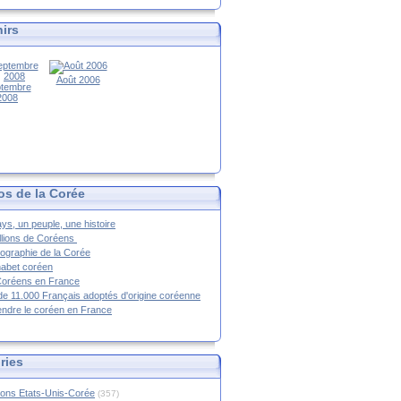
irs
Août 2006
tembre
2008
os de la Corée
ys, un peuple, une histoire
llions de Coréens
ographie de la Corée
habet coréen
Coréens en France
de 11.000 Français adoptés d'origine coréenne
ndre le coréen en France
ries
ions Etats-Unis-Corée
(357)