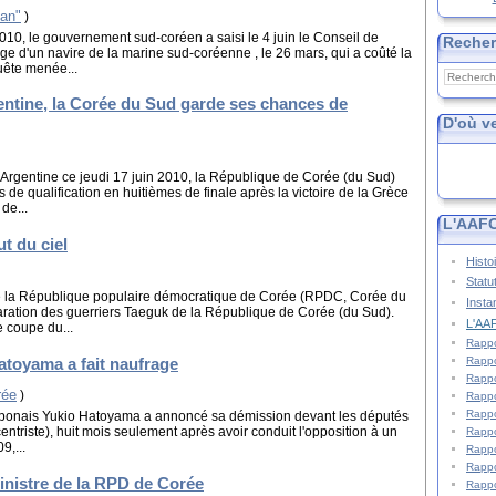
an"
)
010, le gouvernement sud-coréen a saisi le 4 juin le Conseil de
Reche
ge d'un navire de la marine sud-coréenne , le 26 mars, qui a coûté la
uête menée...
gentine, la Corée du Sud garde ses chances de
D'où v
l'Argentine ce jeudi 17 juin 2010, la République de Corée (du Sud)
e qualification en huitièmes de finale après la victoire de la Grèce
de...
L'AAFC
t du ciel
Histo
Statu
de la République populaire démocratique de Corée (RPDC, Corée du
Insta
éparation des guerriers Taeguk de la République de Corée (du Sud).
L'AAF
e coupe du...
Rappo
toyama a fait naufrage
Rappo
Rappo
rée
)
Rappo
Rappo
 japonais Yukio Hatoyama a annoncé sa démission devant les députés
entriste), huit mois seulement après avoir conduit l'opposition à un
Rappo
9,...
Rappo
Rappo
inistre de la RPD de Corée
Rappo