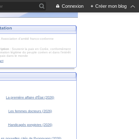
Connexion
+
Créer mon blog
tation
: Association d'amitié franco-coréenne
iption
: Soutenir la paix en Corée, conformément
piration légitime du peuple coréen et dans l’intérêt
 paix dans le monde
act
La première affaire d'État (2026)
Les femmes docteurs (2026)
Handicapés pongistes (2026)
Les nouvelles cités de Pyongyang (2026)