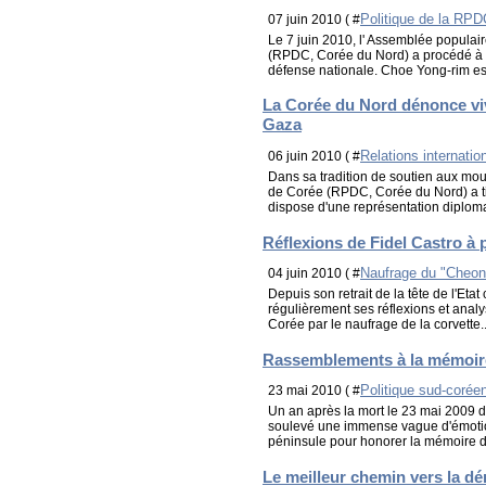
Politique de la RPD
07 juin 2010 ( #
Le 7 juin 2010, l' Assemblée popula
(RPDC, Corée du Nord) a procédé à 
défense nationale. Choe Yong-rim est
La Corée du Nord dénonce vivem
Gaza
Relations internatio
06 juin 2010 ( #
Dans sa tradition de soutien aux mo
de Corée (RPDC, Corée du Nord) a tiss
dispose d'une représentation diplom
Réflexions de Fidel Castro à
Naufrage du "Cheon
04 juin 2010 ( #
Depuis son retrait de la tête de l'Eta
régulièrement ses réflexions et analyse
Corée par le naufrage de la corvette..
Rassemblements à la mémoi
Politique sud-corée
23 mai 2010 ( #
Un an après la mort le 23 mai 2009 d
soulevé une immense vague d'émotion
péninsule pour honorer la mémoire de
Le meilleur chemin vers la dé