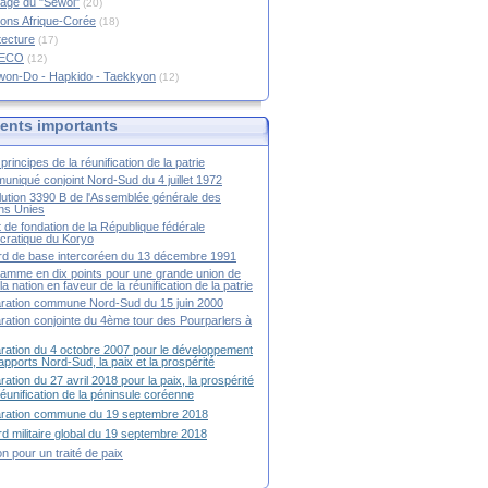
age du "Sewol"
(20)
ions Afrique-Corée
(18)
tecture
(17)
RECO
(12)
won-Do - Hapkido - Taekkyon
(12)
nts importants
principes de la réunification de la patrie
niqué conjoint Nord-Sud du 4 juillet 1972
ution 3390 B de l'Assemblée générale des
ns Unies
t de fondation de la République fédérale
ratique du Koryo
d de base intercoréen du 13 décembre 1991
amme en dix points pour une grande union de
la nation en faveur de la réunification de la patrie
ration commune Nord-Sud du 15 juin 2000
ration conjointe du 4ème tour des Pourparlers à
ration du 4 octobre 2007 pour le développement
apports Nord-Sud, la paix et la prospérité
ration du 27 avril 2018 pour la paix, la prospérité
 réunification de la péninsule coréenne
aration commune du 19 septembre 2018
d militaire global du 19 septembre 2018
ion pour un traité de paix