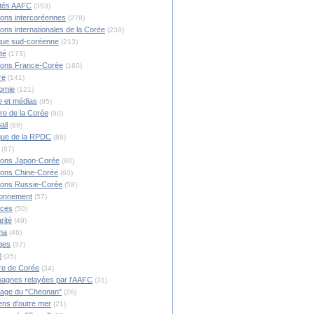
ités AAFC
(353)
ions intercoréennes
(278)
ions internationales de la Corée
(238)
ique sud-coréenne
(213)
té
(173)
ions France-Corée
(160)
re
(141)
omie
(121)
 et médias
(95)
ire de la Corée
(90)
all
(89)
ique de la RPDC
(88)
(87)
ions Japon-Corée
(80)
ions Chine-Corée
(60)
ions Russie-Corée
(58)
ronnement
(57)
nces
(50)
rité
(49)
ma
(46)
ges
(37)
l
(35)
re de Corée
(34)
agnes relayées par l'AAFC
(31)
rage du "Cheonan"
(26)
ns d'outre mer
(21)