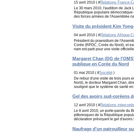
Relations France-C
15 avril 2010 ( #
Le 30 mars 2010, l'audition de Jack 
République populaire démocratique 
des forces armées de l'Assemblée nati
Visite du président Kim Yon
Relations Afrique-C
04 avril 2010 ( #
Président du praesidium de l'Assem
Corée (RPDC, Corée du Nord), et exerç
nam est parti pour une visite officielle
Margaret Chan (DG de l'OMS) s
publique en Corée du Nord
Société
01 mai 2010 ( #
)
De retour d'une visite de trois jou
Nord), le docteur Margaret Chan, dir
souligné que le système de santé en 
Gel des avoirs sud-coréens 
Relations intercor
12 avril 2010 ( #
Le 8 avril 2010, un porte-parole du 
pittoresques de la République popu
déclaration prévoyant le gel d'avoirs
Naufrage d'un patrouilleur s