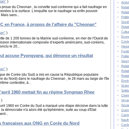
nan"
)
Activ
la proue du Cheonan , la corvette sud-coréenne qui a fait naufrage en
Relat
menées à la surface. L'enquête sur le naufrage va enfin pouvoir
Relat
 Mais sans...
Polit
Socié
C en France, à propos de l'affaire du "Cheonan"
Relat
Cultu
an"
)
Econ
tte de 1 200 tonnes de la Marine sud-coréenne, en mer de l'Ouest de
Corée
ssion internationale composée d’experts américains, sud-coréens,
onclu le 20...
Histo
Footb
ul accuse Pyongyang, qui dénonce un résultat
Polit
Sport
Relat
an"
)
Relat
que de Corée (du Sud) a mis en cause la République populaire
Relat
du Nord) dans le naufrage du Cheonan , le 26 mars au large de l'île
Envi
ime contestée, à...
Scie
Solida
 d'avril 1960 mettait fin au régime Syngman Rhee
Ciné
e
)
Voya
Socia
d'Avril 1960 en Corée du Sud a marqué une étape décisive dans la lutte
 de la démocratie n'a alors été qu'éphémère, suite au coup d'Etat
Guer
ent...
Camp
Nauf
s françaises aux ONG en Corée du Nord
Corée