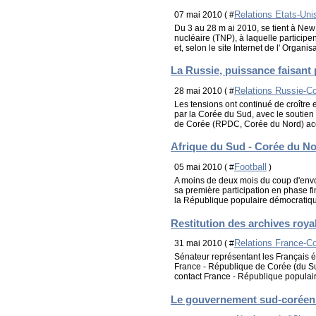
Relations Etats-Uni
07 mai 2010 ( #
Du 3 au 28 m ai 2010, se tient à New
nucléaire (TNP), à laquelle particip
et, selon le site Internet de l' Organisa
La Russie, puissance faisant 
Relations Russie-C
28 mai 2010 ( #
Les tensions ont continué de croître
par la Corée du Sud, avec le soutien
de Corée (RPDC, Corée du Nord) acc
Afrique du Sud - Corée du No
Football
05 mai 2010 ( #
)
A moins de deux mois du coup d'envoi
sa première participation en phase f
la République populaire démocratiqu
Restitution des archives roy
Relations France-C
31 mai 2010 ( #
Sénateur représentant les Français é
France - République de Corée (du Sud
contact France - République populai
Le gouvernement sud-coréen v