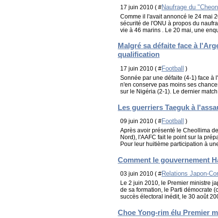
Naufrage du "Cheon
17 juin 2010 ( #
Comme il l'avait annoncé le 24 mai 2
sécurité de l'ONU à propos du naufra
vie à 46 marins . Le 20 mai, une enq
Malgré sa défaite face à l'Ar
qualification
Football
17 juin 2010 ( #
)
Sonnée par une défaite (4-1) face à 
n'en conserve pas moins ses chances d
sur le Nigéria (2-1). Le dernier match 
Les guerriers Taeguk à l'assau
Football
09 juin 2010 ( #
)
Après avoir présenté le Cheollima 
Nord), l'AAFC fait le point sur la pr
Pour leur huitième participation à un
Comment le gouvernement Ha
Relations Japon-Co
03 juin 2010 ( #
Le 2 juin 2010, le Premier ministre
de sa formation, le Parti démocrate (c
succès électoral inédit, le 30 août 200
Choe Yong-rim élu Premier m