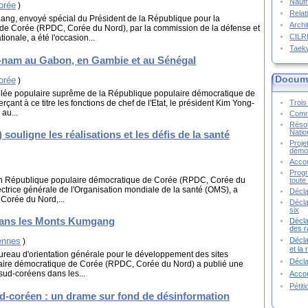
Naufr
orée
)
Relat
Lang, envoyé spécial du Président de la République pour la
Archi
de Corée (RPDC, Corée du Nord), par la commission de la défense et
CIL
onale, a été l'occasion...
Taek
g-nam au Gabon, en Gambie et au Sénégal
Docume
orée
)
blée populaire suprême de la République populaire démocratique de
ant à ce titre les fonctions de chef de l'Etat, le président Kim Yong-
Trois 
 au...
Commu
Résol
Natio
ouligne les réalisations et les défis de la santé
Proje
démoc
Accor
Progr
rs en République populaire démocratique de Corée (RPDC, Corée du
toute 
ectrice générale de l'Organisation mondiale de la santé (OMS), a
Décla
Corée du Nord,...
Décla
six
dans les Monts Kumgang
Décla
des r
éennes
Décla
)
et la
Bureau d'orientation générale pour le développement des sites
Décl
laire démocratique de Corée (RPDC, Corée du Nord) a publié une
 sud-coréens dans les...
Accor
Pétit
ud-coréen : un drame sur fond de désinformation