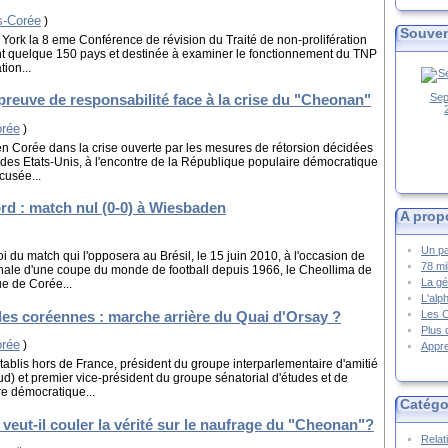
s-Corée
)
Souven
 York la 8 eme Conférence de révision du Traité de non-prolifération
ent quelque 150 pays et destinée à examiner le fonctionnement du TNP
tion...
Sep
preuve de responsabilité face à la crise du "Cheonan"
orée
)
 en Corée dans la crise ouverte par les mesures de rétorsion décidées
 des Etats-Unis, à l'encontre de la République populaire démocratique
usée...
rd : match nul (0-0) à Wiesbaden
A prop
Un pa
 du match qui l'opposera au Brésil, le 15 juin 2010, à l'occasion de
78 mi
inale d'une coupe du monde de football depuis 1966, le Cheollima de
La gé
e de Corée...
L'alp
ales coréennes : marche arrière du Quai d'Orsay ?
Les 
Plus 
orée
)
Appre
tablis hors de France, président du groupe interparlementaire d'amitié
) et premier vice-président du groupe sénatorial d'études et de
re démocratique...
Catégo
eut-il couler la vérité sur le naufrage du "Cheonan"?
Relat