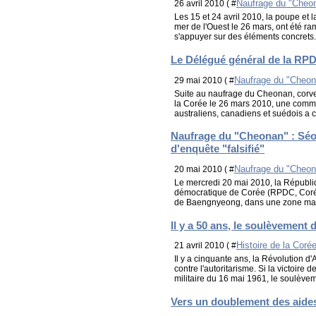
Naufrage du "Cheo
26 avril 2010 ( #
Les 15 et 24 avril 2010, la poupe et 
mer de l'Ouest le 26 mars, ont été ra
s'appuyer sur des éléments concrets.
Le Délégué général de la RPD
Naufrage du "Cheon
29 mai 2010 ( #
Suite au naufrage du Cheonan, corve
la Corée le 26 mars 2010, une commi
australiens, canadiens et suédois a c
Naufrage du "Cheonan" : Séo
d'enquête "falsifié"
Naufrage du "Cheon
20 mai 2010 ( #
Le mercredi 20 mai 2010, la Républi
démocratique de Corée (RPDC, Corée 
de Baengnyeong, dans une zone marit
Il y a 50 ans, le soulèvement
Histoire de la Coré
21 avril 2010 ( #
Il y a cinquante ans, la Révolution 
contre l'autoritarisme. Si la victoire
militaire du 16 mai 1961, le soulèvem
Vers un doublement des aide