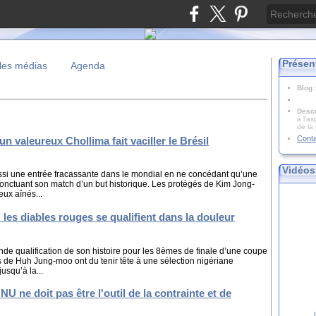
Présen
les médias
Agenda
Blog
Descr
à l'as
de la
Cont
un valeureux Chollima fait vaciller le Brésil
Vidéos
ssi une entrée fracassante dans le mondial en ne concédant qu’une
 ponctuant son match d’un but historique. Les protégés de Kim Jong-
eux aînés...
: les diables rouges se qualifient dans la douleur
e qualification de son histoire pour les 8èmes de finale d’une coupe
s de Huh Jung-moo ont du tenir tête à une sélection nigériane
usqu’à la...
NU ne doit pas être l'outil de la contrainte et de