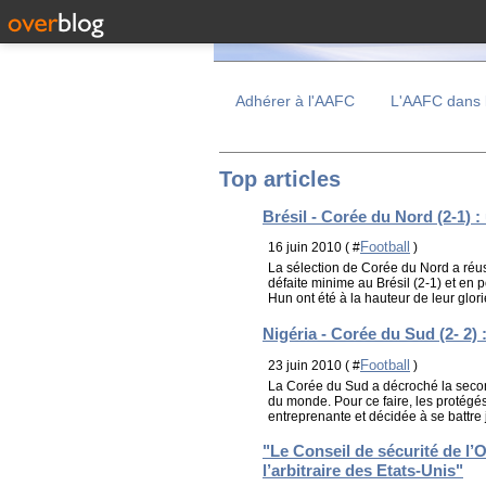
Adhérer à l'AAFC
L'AAFC dans 
Top articles
Brésil - Corée du Nord (2-1) : 
Football
16 juin 2010 ( #
)
La sélection de Corée du Nord a réu
défaite minime au Brésil (2-1) et en
Hun ont été à la hauteur de leur glori
Nigéria - Corée du Sud (2- 2) 
Football
23 juin 2010 ( #
)
La Corée du Sud a décroché la second
du monde. Pour ce faire, les protégé
entreprenante et décidée à se battre j
"Le Conseil de sécurité de l’O
l’arbitraire des Etats-Unis"