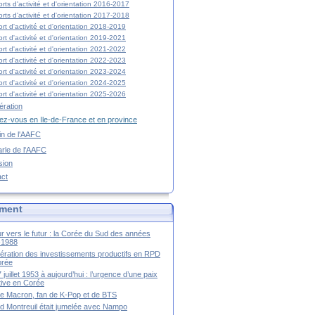
rts d'activité et d'orientation 2016-2017
rts d'activité et d'orientation 2017-2018
rt d'activité et d'orientation 2018-2019
rt d'activité et d'orientation 2019-2021
rt d'activité et d'orientation 2021-2022
rt d'activité et d'orientation 2022-2023
rt d'activité et d'orientation 2023-2024
rt d'activité et d'orientation 2024-2025
rt d'activité et d'orientation 2025-2026
ration
z-vous en Ile-de-France et en province
tin de l'AAFC
rle de l'AAFC
sion
act
ment
r vers le futur : la Corée du Sud des années
-1988
ération des investissements productifs en RPD
orée
 juillet 1953 à aujourd’hui : l’urgence d’une paix
itive en Corée
tte Macron, fan de K-Pop et de BTS
 Montreuil était jumelée avec Nampo