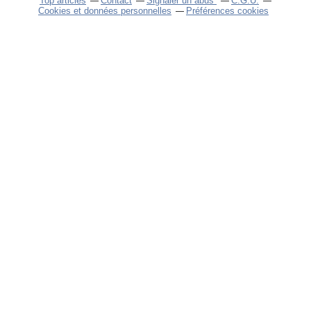
Top articles
Contact
Signaler un abus
C.G.U.
Cookies et données personnelles
Préférences cookies