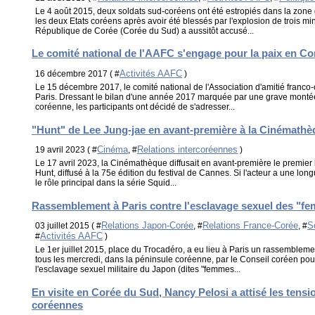
Le 4 août 2015, deux soldats sud-coréens ont été estropiés dans la zone 
les deux Etats coréens après avoir été blessés par l'explosion de trois mi
République de Corée (Corée du Sud) a aussitôt accusé...
Le comité national de l'AAFC s'engage pour la paix en Co
Activités AAFC
16 décembre 2017 ( #
)
Le 15 décembre 2017, le comité national de l'Association d'amitié franco
Paris. Dressant le bilan d'une année 2017 marquée par une grave monté
coréenne, les participants ont décidé de s'adresser...
"Hunt" de Lee Jung-jae en avant-première à la Cinémath
Cinéma
Relations intercoréennes
19 avril 2023 ( #
, #
)
Le 17 avril 2023, la Cinémathèque diffusait en avant-première le premie
Hunt, diffusé à la 75e édition du festival de Cannes. Si l'acteur a une lon
le rôle principal dans la série Squid...
Rassemblement à Paris contre l'esclavage sexuel des "f
Relations Japon-Corée
Relations France-Corée
S
03 juillet 2015 ( #
, #
, #
Activités AAFC
#
)
Le 1er juillet 2015, place du Trocadéro, a eu lieu à Paris un rassemblem
tous les mercredi, dans la péninsule coréenne, par le Conseil coréen po
l'esclavage sexuel militaire du Japon (dites "femmes...
En visite en Corée du Sud, Nancy Pelosi a attisé les tens
coréennes