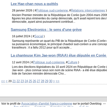
Lee Hae-chan nous a quittés
Politique sud-coréenne
Relations intercoréennes
28 janvier 2026 ( #
, #
)
Ancien Premier ministre de la République de Corée (juin 2004-mars 2006
figures les plus éminentes du camp démocrate, qu'il avait rejoint lors des
démocratie, ayant ainsi puissamment contribué...
Samsung Electronics : le sens d'une grève
Social
16 juillet 2024 ( #
)
Samsung représente un quart du PIB de la République de Corée (Corée d
sa puissance économique, le principal chaebol sud-coréen a une conceptio
travailleurs : il a fallu 2012 pour qu'il accepte...
La chanteuse Kim Jae-won (RIAA) élue députée en Corée
Politique sud-coréenne
Culture
12 avril 2024 ( #
, #
)
Lors des élections législatives du 10 avril 2024 en République de Corée
Jae-won - plus connue sous son nom de scène RIAA - a été élue députée : e
liste de l'ancien ministre démocrate Cho...
10
40
50
60
70
80
90
<<
<
21
22
23
24
25
26
27
28
29
30
>
>>
20
Association d'amitié franco-coréenne
Voir le profil de
sur le portail Overblog