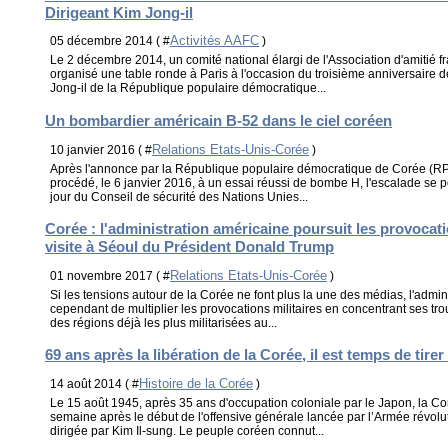
Dirigeant Kim Jong-il
Activités AAFC
05 décembre 2014 ( #
)
Le 2 décembre 2014, un comité national élargi de l'Association d'amitié
organisé une table ronde à Paris à l'occasion du troisième anniversaire de
Jong-il de la République populaire démocratique...
Un bombardier américain B-52 dans le ciel coréen
Relations Etats-Unis-Corée
10 janvier 2016 ( #
)
Après l'annonce par la République populaire démocratique de Corée (RP
procédé, le 6 janvier 2016, à un essai réussi de bombe H, l'escalade se 
jour du Conseil de sécurité des Nations Unies...
Corée : l'administration américaine poursuit les provocatio
visite à Séoul du Président Donald Trump
Relations Etats-Unis-Corée
01 novembre 2017 ( #
)
Si les tensions autour de la Corée ne font plus la une des médias, l'admi
cependant de multiplier les provocations militaires en concentrant ses 
des régions déjà les plus militarisées au...
69 ans après la libération de la Corée, il est temps de tirer
Histoire de la Corée
14 août 2014 ( #
)
Le 15 août 1945, après 35 ans d'occupation coloniale par le Japon, la Cor
semaine après le début de l'offensive générale lancée par l’Armée révol
dirigée par Kim Il-sung. Le peuple coréen connut...