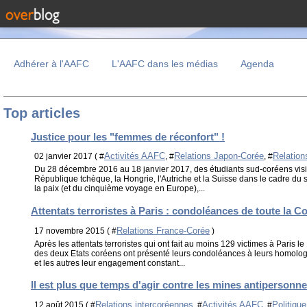
Adhérer à l'AAFC
L'AAFC dans les médias
Agenda
Top articles
Justice pour les "femmes de réconfort" !
Activités AAFC
Relations Japon-Corée
Relation
02 janvier 2017 ( #
, #
, #
Du 28 décembre 2016 au 18 janvier 2017, des étudiants sud-coréens visite
République tchèque, la Hongrie, l'Autriche et la Suisse dans le cadre du 
la paix (et du cinquième voyage en Europe),...
Attentats terroristes à Paris : condoléances de toute la C
Relations France-Corée
17 novembre 2015 ( #
)
Après les attentats terroristes qui ont fait au moins 129 victimes à Paris 
des deux Etats coréens ont présenté leurs condoléances à leurs homologue
et les autres leur engagement constant...
Il est plus que temps d'agir contre les mines antipersonn
Relations intercoréennes
Activités AAFC
Politiqu
12 août 2015 ( #
, #
, #