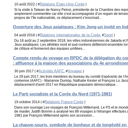
Relations Etats-Unis-Corée
10 août 2022 ( #
)
Si la visite à Taïwan de Nancy Pelosi, présidente de la Chambre des repr
amplement commentée car elle s’est accompagnée d’un regain de tensio
propos de l’île nationaliste, ce déplacement s’inscrivait...
Ouverture des Jeux asiatiques : Kim Jong-un invité en In
Relations internationales de la Corée
Sport
04 août 2018 ( #
, #
)
Du 18 août au 2 septembre 2018, les villes indonésiennes de Jakarta et 
Jeux asiatiques. Les athlètes nord et sud-coréens défileront ensemble lo
de clôture et formeront des équipes unifiées...
Compte rendu de voyage en RPDC de la délégation du co
: affluence à la maison des associations du 4e arrondisse
Activités AAFC
Voyages
30 juin 2017 ( #
, #
)
Le 29 juin 2017, les trois membres du bureau du comité Espéranto de l'As
coréenne (AAFC) - Marianne Dunlop, Nathalie Kesler et François Lo Jaco
déplacement d'avril 2017 en République populaire démocratique...
Le Parti socialiste et la Corée du Nord (1971-1981)
Relations France-Corée
19 octobre 2014 ( #
)
Dans son ouvrage Les voyages de François Mitterrand. Le PS et le mond
de master, Judith Bonnin a analysé les 88 voyages à l'étranger effectués
1981 par François Mitterrand après son accession...
La chauve-souris, symbole de bonheur et de longévité en