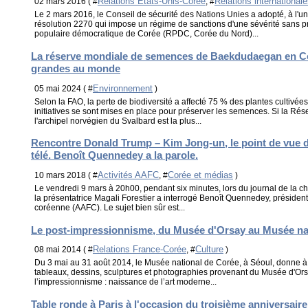
Relations Etats-Unis-Corée
Relations international
02 mars 2016 ( #
, #
Le 2 mars 2016, le Conseil de sécurité des Nations Unies a adopté, à l'u
résolution 2270 qui impose un régime de sanctions d'une sévérité sans 
populaire démocratique de Corée (RPDC, Corée du Nord)...
La réserve mondiale de semences de Baekdudaegan en Cor
grandes au monde
Environnement
05 mai 2024 ( #
)
Selon la FAO, la perte de biodiversité a affecté 75 % des plantes cultivée
initiatives se sont mises en place pour préserver les semences. Si la 
l'archipel norvégien du Svalbard est la plus...
Rencontre Donald Trump – Kim Jong-un, le point de vue d
télé. Benoît Quennedey a la parole.
Activités AAFC
Corée et médias
10 mars 2018 ( #
, #
)
Le vendredi 9 mars à 20h00, pendant six minutes, lors du journal de la c
la présentatrice Magali Forestier a interrogé Benoît Quennedey, président 
coréenne (AAFC). Le sujet bien sûr est...
Le post-impressionnisme, du Musée d'Orsay au Musée na
Relations France-Corée
Culture
08 mai 2014 ( #
, #
)
Du 3 mai au 31 août 2014, le Musée national de Corée, à Séoul, donne à 
tableaux, dessins, sculptures et photographies provenant du Musée d'Ors
l’impressionnisme : naissance de l’art moderne...
Table ronde à Paris à l'occasion du troisième anniversaire