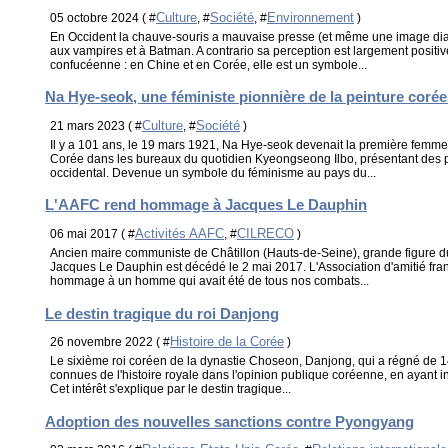
Culture
Société
Environnement
05 octobre 2024 ( #
, #
, #
)
En Occident la chauve-souris a mauvaise presse (et même une image dia
aux vampires et à Batman. A contrario sa perception est largement positiv
confucéenne : en Chine et en Corée, elle est un symbole...
Na Hye-seok, une féministe pionnière de la peinture coré
Culture
Société
21 mars 2023 ( #
, #
)
Il y a 101 ans, le 19 mars 1921, Na Hye-seok devenait la première femm
Corée dans les bureaux du quotidien Kyeongseong Ilbo, présentant des pei
occidental. Devenue un symbole du féminisme au pays du...
L'AAFC rend hommage à Jacques Le Dauphin
Activités AAFC
CILRECO
06 mai 2017 ( #
, #
)
Ancien maire communiste de Châtillon (Hauts-de-Seine), grande figure d
Jacques Le Dauphin est décédé le 2 mai 2017. L'Association d'amitié fr
hommage à un homme qui avait été de tous nos combats...
Le destin tragique du roi Danjong
Histoire de la Corée
26 novembre 2022 ( #
)
Le sixième roi coréen de la dynastie Choseon, Danjong, qui a régné de 1
connues de l'histoire royale dans l'opinion publique coréenne, en ayant ins
Cet intérêt s'explique par le destin tragique...
Adoption des nouvelles sanctions contre Pyongyang