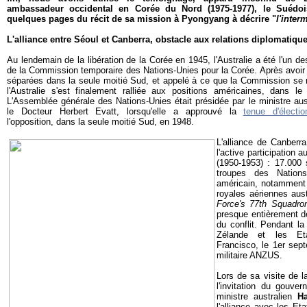
ambassadeur occidental en Corée du Nord (1975-1977), le Suédoi
quelques pages du récit de sa mission à Pyongyang à décrire "
l'inter
L'alliance entre Séoul et Canberra, obstacle aux relations diplomatiq
Au lendemain de la libération de la Corée en 1945, l'Australie a été l'un d
de la Commission temporaire des Nations-Unies pour la Corée. Après avoir v
séparées dans la seule moitié Sud, et appelé à ce que la Commission se r
l'Australie s'est finalement ralliée aux positions américaines, dans le
L'Assemblée générale des Nations-Unies était présidée par le ministre aust
le Docteur Herbert Evatt, lorsqu'elle a approuvé la
tenue d'électi
l'opposition, dans la seule moitié Sud, en 1948.
L'alliance de Canberr
l'active participation 
(1950-1953) : 17.000 
troupes des Nation
américain, notamment
royales aériennes aust
Force's 77th Squadro
presque entièrement dé
du conflit. Pendant la 
Zélande et les Et
Francisco, le 1er sept
militaire ANZUS.
Lors de sa visite de l
l'invitation du gouve
ministre australien
Ha
l'alliance avec les E