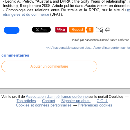
- Leonid A. Petrov, "Australia and DPRK : the Sixty Years of relationship", 
Institute), 9 septembre 2008. Article publié dans
Pacific Focus
en décembre
- Chronologie des relations entre l'Australie et la RPDC, sur le site du
m
étrangères et du commerce
(DFAT).
Repost
0
Publié par Association d'amitié franco-coréenne
<< L'inacceptable pauvreté des...
Accord intercoréen sur les
commentaires
Ajouter un commentaire
Association d'amitié franco-coréenne
Voir le profil de
sur le portail Overblog
Top articles
Contact
Signaler un abus
C.G.U.
Cookies et données personnelles
Préférences cookies