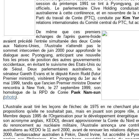
session du printemps 1991 se tint à Pyongyang, po
officiels. Le parlementaire Clive Holding conduisai
australienne à cette conférence, et en novembre de l
Parti du travail de Corée (PTC), conduite par
Kim Yon
relations internationales du Comité central du PTC, fut acc
De même que ces premiers
échanges de l'après guerre-froide
avaient précédé l'entrée simultanée des deux Corée
aux Nations-Unies, l'Australie n'attendit pas le
sommet intercoréen de juin 2000 pour approfondir le
dialogue avec Pyongyang, anticipant une nouvelle
fois les prises de position des autres gouvernements
occidentaux, en évitant le suivisme des Etats-Unis ou
de Séoul. Deux parlementaires australiens, le
sénateur Gareth Evans et le député Kevin Rudd (futur
Premier ministre), visitèrent Pyongyang du 1er au 4
mai 1999, tandis que l'ancien Premier ministre Downer
rencontra à New York, le 27 septembre 1999, son
homologue de la RPD de Corée
Paek Nam-sun
photo
(
)
.
L'Australie avait tiré les leçons de l'échec de 1975 en ne cherchant 
propositions qu'elle ne souhaitait pas, mais en jouant son propre rôle,
Membre depuis 1995 de l'Organisation pour le développement énergétique
son acronyme anglais, KEDO), devant approvisionner la Corée du Nord en n
du renoncement au nucléaire militaire, l'Australie annonça une contri
australiens au KEDO le 11 avril 2000, avant de renouer les relations diploma
2000, l'ambassadeur australien à Pékin, David Irvine, fut accrédité à Py