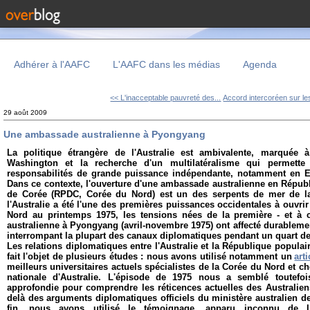
Adhérer à l'AAFC
L'AAFC dans les médias
Agenda
<< L'inacceptable pauvreté des...
Accord intercoréen sur les
29 août 2009
Une ambassade australienne à Pyongyang
La politique étrangère de l'Australie est ambivalente, marquée à
Washington et la recherche d'un multilatéralisme qui permett
responsabilités de grande puissance indépendante, notamment en E
Dans ce contexte, l'ouverture d'une ambassade australienne en Répub
de Corée (RPDC, Corée du Nord) est un des serpents de mer de la 
l'Australie a été l'une des premières puissances occidentales à ouv
Nord au printemps 1975, les tensions nées de la première - et à 
australienne à Pyongyang (avril-novembre 1975) ont affecté durablement
interrompant la plupart des canaux diplomatiques pendant un quart de
Les relations diplomatiques entre l'Australie et la République popula
fait l'objet de plusieurs études : nous avons utilisé notamment un
arti
meilleurs universitaires actuels spécialistes de la Corée du Nord et ch
nationale d'Australie. L'épisode de 1975 nous a semblé toutefo
approfondie pour comprendre les réticences actuelles des Australien
delà des arguments diplomatiques officiels du ministère australien de
fin, nous avons utilisé le témoignage, apparu inconnu de 