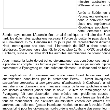
ministre australien 
Willesee, et son homo
Après la Suède, qui 
Pyongyang quelques mo
donc la deuxième puis
place une représenta
République populaire
cette différence not
Suède, pays neutre, l'Australie était un allié politique et militaire des Eta
tard, les diplomates australiens recevaient l’ordre de quitter le pays dans l
le 6 novembre 1975, Canberra n’a toujours pas de représentation diplo
Nord, trente-quatre ans plus tard. L'intermède de 1975 a donc pesé d
bilatérales. Quelques jours plus tôt, le 30 octobre 1975, la RPDC avait d
Canberra, suite à une lettre dont les autorités australiennes ne prirent conn
A qui imputer la faute de cet échec diplomatique, aux conséquences aussi
à prendre en compte : les frictions permanentes entre les personnels diplo
notamment à Pyongyang et, plus substantiellement, un désaccord de fond s
Les explications du gouvernement nord-coréen furent laconiques, sel
australiennes consultées par le professeur Petrov : furent invoquée
excessives imposées à son personnel d’ambassade à Canberra
", ains
australiens qui donnaient une mauvaise image de la vie quotidienne en
des photos d’enfants jouant dans la boue
". Le livre de témoignage de 
Pyongyang fait une description plus précise des problèmes causés p
australiens à Pyongyang, ainsi que les difficultés rencontrées par les dip
tout en mentionnant une circulaire du ministère coréen des Affaires étr
archives australiennes (gestes inamicaux répétés de nature à troubler l'ordr
impossibilité pour les diplomates nord-coréens en Australie d'assumer leur m