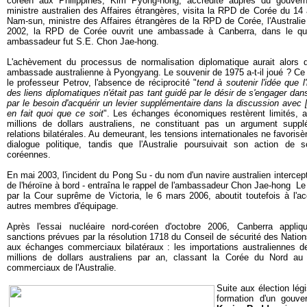
coréen aux Philippines, Kim Pyong-hong, accrédité auprès du gouvern
ministre australien des Affaires étrangères, visita la RPD de Corée du 1
Nam-sun, ministre des Affaires étrangères de la RPD de Corée, l'Australi
2002, la RPD de Corée ouvrit une ambassade à Canberra, dans le quar
ambassadeur fut S.E. Chon Jae-hong.
L'achèvement du processus de normalisation diplomatique aurait alors d
ambassade australienne à Pyongyang. Le souvenir de 1975 a-t-il joué ? Ce n
le professeur Petrov, l'absence de réciprocité "
tend à soutenir l'idée que l
des liens diplomatiques n'était pas tant guidé par le désir de s'engager da
par le besoin d'acquérir un levier supplémentaire dans la discussion avec 
en fait quoi que ce soit
". Les échanges économiques restèrent limités, ap
millions de dollars australiens, ne constituant pas un argument suppl
relations bilatérales. Au demeurant, les tensions internationales ne favoris
dialogue politique, tandis que l'Australie poursuivait son action de s
coréennes.
En mai 2003, l'incident du Pong Su - du nom d'un navire australien intercep
de l'héroïne à bord - entraîna le rappel de l'ambassadeur Chon Jae-hong Le 
par la Cour suprême de Victoria, le 6 mars 2006, aboutit toutefois à l'a
autres membres d'équipage.
Après l'essai nucléaire nord-coréen d'octobre 2006, Canberra appli
sanctions prévues par la résolution 1718 du Conseil de sécurité des Nation
aux échanges commerciaux bilatéraux : les importations australiennes d
millions de dollars australiens par an, classant la Corée du Nord a
commerciaux de l'Australie.
Suite aux élection lég
formation d'un gouver