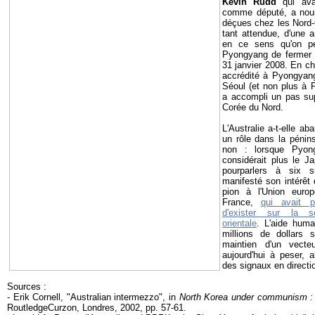
Kevin Rudd
qui avai
comme député, a nour
déçues chez les Nord-
tant attendue, d'une
en ce sens qu'on peu
Pyongyang de fermer 
31 janvier 2008. En 
accrédité à Pyongyan
Séoul (et non plus à P
a accompli un pas sup
Corée du Nord.
L'Australie a-t-elle a
un rôle dans la pénin
non : lorsque Pyong
considérait plus le 
pourparlers à six s
manifesté son intérêt
pion à l'Union europ
France,
qui avait 
d'exister sur la s
orientale
. L'aide human
millions de dollars 
maintien d'un vecte
aujourd'hui à peser,
des signaux en directi
Sources :
- Erik Cornell, "Australian intermezzo", in
North Korea under communism : r
RoutledgeCurzon, Londres, 2002, pp. 57-61.