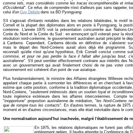
comme tels, mais considérés comme les tracas incompréhensible et irritant
d'Occidental
". Ce refus de comprendre n'est d'ailleurs pas sans rappeler, to
celui d'un
Guy Delisle
dans sa BD
Pyongyang
.
S'il s'agissait d'irritants notables dans les relations bilatérales, le motif 
Cornell et la plupart des diplomates alors en poste à Pyongyang, la posit
coréenne. L'année 1975 voit la présentation concurrente aux Nations-Un
Corée du Nord et la Corée du Sud : en annonçant qu'il voterait pour la réso
résolution nord-coréenne, le gouvernement australien aurait précipité le d
à Canberra. Cependant, Canberra décida en définitive de s'abstenir sur 
mais le départ des Nord-Coréens aurait alors déjà été programmé. Suiv
reconnaît qu'elle n'est qu'une hypothèse, Erik Cornell conclut comme suit
commise, et pour ne pas perdre la face il fallait aller jusqu'au bout, c'
australienne
". S'il peut sembler effectivement contraire aux intérêts des 
avec un gouvernement qui avait finalement choisi de ne pas voter cont
raisonnement est cohérent d'un point de vue asiatique.
Plus fondamentalement, le ministre des Affaires étrangères Willesee reche
appelant chaque partie à surmonter les différences et en cherchant à favor
estime que cette position, conforme à la tradition diplomatique occidentale,
Nord-Coréens, "
seulement intéressés dans un soutien loyal et inconditionn
toute ingérence extérieure dans les affaires intercoréennes. Compte te
"
inopportune
" propostion australienne de médiation, "
les Nord-Coréens ne
que de rompre tous les contacts
". En d'autres termes, la rupture de 1975 
moment et en d'autres circonstances, mais elle était inévitable dans le cont
Une normalisation aujourd'hui inachevée, malgré l'établissement de r
En 1975, les relations diplomatiques ne furent pas offic
entièrement gelées. Il faudra attendre la Conférence de l'