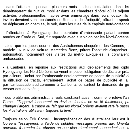
- dans l’attente – pendant plusieurs mois – d’une installation dans l
déménagèrent de nuit du mobilier dans les chambres d’hôtel où ils séjourn
activités professionnelles ; après avoir emménagé dans leurs locaux, ils
invités devaient venir costumés en Romains de l’Antiquité, offrant le spec
se déplaçant en chemise, le soir, dans les rues de la capitale nord-coréenne
- l'affectation à Pyongyang d'un secrétaire d'ambassade parlant corée
années en Corée du Sud, fut regardée avec suspicion par les Nord-Coréens
- alors que les jupes courtes des Australiennes choquèrent les Coréens, le
modèle luxueux de voiture Mercedes Benz, prirent l'habitude d'organise
autorisation, notamment des visites du métro auxquelles ils conviaien
ambassades ;
- à Canberra, en réponse aux restrictions aux déplacements des dipl
Pyongyang, les Nord-Coréens se virent imposer l'obligation de déclarer pré
par ailleurs, l'achat par l'ambassade nord-coréenne de pages de publicité d
la diffusion de tracts, entraînèrent l'achat de pages de publicité et la
par l'ambassade sud-coréenne à Canberra, et surtout la demande du gou
cesser ces activités ;
- des problèmes administratifs réels existaient aussi : comme le relève l'
Cornell, "
l’approvisionnement en devises locales ne se fit facilement, p
changer l’argent, à cause du fait que les Nord-Coréens avaient raté le pass
les Australiens utilisaient toujours la livre
".
Toujours selon Erik Cornell, l'incompréhension des Australiens leur est i
Coréens "
essayèrent, à l'aide de subtiles messages propres aux Orient
arrivants à prendre les choses un peu plus simplement, cependant ces 