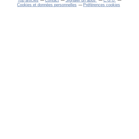
Top articles
Contact
Signaler un abus
C.G.U.
Cookies et données personnelles
Préférences cookies