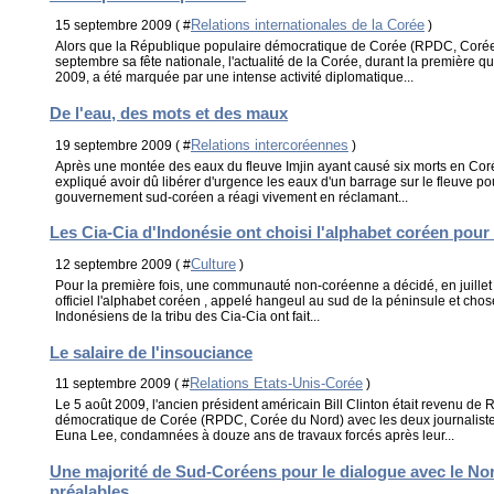
Relations internationales de la Corée
15 septembre 2009 ( #
)
Alors que la République populaire démocratique de Corée (RPDC, Corée 
septembre sa fête nationale, l'actualité de la Corée, durant la première
2009, a été marquée par une intense activité diplomatique...
De l'eau, des mots et des maux
Relations intercoréennes
19 septembre 2009 ( #
)
Après une montée des eaux du fleuve Imjin ayant causé six morts en Cor
expliqué avoir dû libérer d'urgence les eaux d'un barrage sur le fleuve po
gouvernement sud-coréen a réagi vivement en réclamant...
Les Cia-Cia d'Indonésie ont choisi l'alphabet coréen pour
Culture
12 septembre 2009 ( #
)
Pour la première fois, une communauté non-coréenne a décidé, en juillet
officiel l'alphabet coréen , appelé hangeul au sud de la péninsule et ch
Indonésiens de la tribu des Cia-Cia ont fait...
Le salaire de l'insouciance
Relations Etats-Unis-Corée
11 septembre 2009 ( #
)
Le 5 août 2009, l'ancien président américain Bill Clinton était revenu de
démocratique de Corée (RPDC, Corée du Nord) avec les deux journaliste
Euna Lee, condamnées à douze ans de travaux forcés après leur...
Une majorité de Sud-Coréens pour le dialogue avec le No
préalables