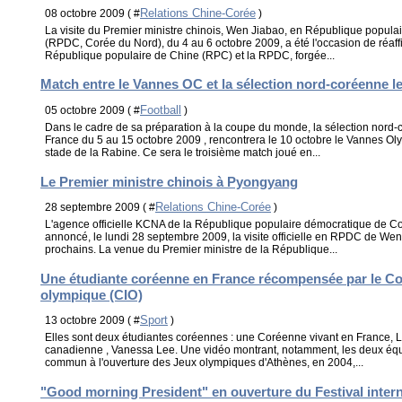
Relations Chine-Corée
08 octobre 2009 ( #
)
La visite du Premier ministre chinois, Wen Jiabao, en République popul
(RPDC, Corée du Nord), du 4 au 6 octobre 2009, a été l'occasion de réaffir
République populaire de Chine (RPC) et la RPDC, forgée...
Match entre le Vannes OC et la sélection nord-coréenne l
Football
05 octobre 2009 ( #
)
Dans le cadre de sa préparation à la coupe du monde, la sélection nord
France du 5 au 15 octobre 2009 , rencontrera le 10 octobre le Vannes 
stade de la Rabine. Ce sera le troisième match joué en...
Le Premier ministre chinois à Pyongyang
Relations Chine-Corée
28 septembre 2009 ( #
)
L'agence officielle KCNA de la République populaire démocratique de 
annoncé, le lundi 28 septembre 2009, la visite officielle en RPDC de Wen 
prochains. La venue du Premier ministre de la République...
Une étudiante coréenne en France récompensée par le Com
olympique (CIO)
Sport
13 octobre 2009 ( #
)
Elles sont deux étudiantes coréennes : une Coréenne vivant en France,
canadienne , Vanessa Lee. Une vidéo montrant, notamment, les deux équ
commun à l'ouverture des Jeux olympiques d'Athènes, en 2004,...
"Good morning President" en ouverture du Festival intern