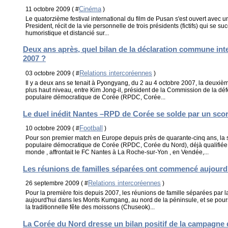
Cinéma
11 octobre 2009 ( #
)
Le quatorzième festival international du film de Pusan s'est ouvert avec 
President, récit de la vie personnelle de trois présidents (fictifs) qui se suc
humoristique et distancié sur...
Deux ans après, quel bilan de la déclaration commune in
2007 ?
Relations intercoréennes
03 octobre 2009 ( #
)
Il y a deux ans se tenait à Pyongyang, du 2 au 4 octobre 2007, la deuxiè
plus haut niveau, entre Kim Jong-il, président de la Commission de la dé
populaire démocratique de Corée (RPDC, Corée...
Le duel inédit Nantes –RPD de Corée se solde par un scor
Football
10 octobre 2009 ( #
)
Pour son premier match en Europe depuis près de quarante-cinq ans, la 
populaire démocratique de Corée (RPDC, Corée du Nord), déjà qualifiée
monde , affrontait le FC Nantes à La Roche-sur-Yon , en Vendée,...
Les réunions de familles séparées ont commencé aujourd
Relations intercoréennes
26 septembre 2009 ( #
)
Pour la première fois depuis 2007, les réunions de famille séparées par la
aujourd'hui dans les Monts Kumgang, au nord de la péninsule, et se poursu
la traditionnelle fête des moissons (Chuseok)...
La Corée du Nord dresse un bilan positif de la campagne 