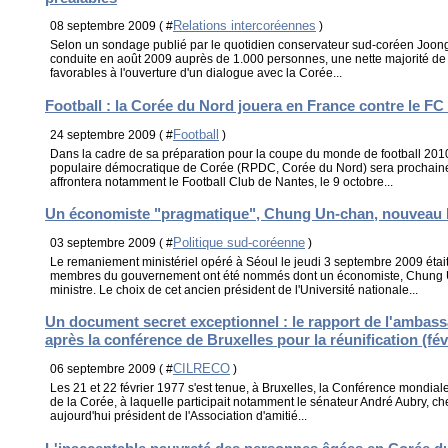
Relations intercoréennes
08 septembre 2009 ( #
)
Selon un sondage publié par le quotidien conservateur sud-coréen JoongA
conduite en août 2009 auprès de 1.000 personnes, une nette majorité d
favorables à l'ouverture d'un dialogue avec la Corée...
Football : la Corée du Nord jouera en France contre le FC
Football
24 septembre 2009 ( #
)
Dans la cadre de sa préparation pour la coupe du monde de football 2010
populaire démocratique de Corée (RPDC, Corée du Nord) sera prochaine
affrontera notamment le Football Club de Nantes, le 9 octobre...
Un économiste "pragmatique", Chung Un-chan, nouveau P
Politique sud-coréenne
03 septembre 2009 ( #
)
Le remaniement ministériel opéré à Séoul le jeudi 3 septembre 2009 étai
membres du gouvernement ont été nommés dont un économiste, Chung U
ministre. Le choix de cet ancien président de l'Université nationale...
Un document secret exceptionnel : le rapport de l'ambas
après la conférence de Bruxelles pour la réunification (fév
CILRECO
06 septembre 2009 ( #
)
Les 21 et 22 février 1977 s'est tenue, à Bruxelles, la Conférence mondiale
de la Corée, à laquelle participait notamment le sénateur André Aubry, che
aujourd'hui président de l'Association d'amitié...