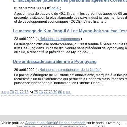
L'inacceptable pauvreté des personnes âgées en Corée d
Social
01 septembre 2009 ( #
)
Avec un taux de pauvreté de 45,1 % parmi les personnes âgées de 65 ans
présente la situation la plus alarmante des pays industrialisés membres 
et de développement économiques (OCDE). L'insuffisante...
Le message de Kim Jong-il à Lee Myung-bak soulève l'es
Relations intercoréennes
23 août 2009 ( #
)
La délégation officielle nord-coréenne, qui s'est rendue à Séoul pour les f
Kim Dae-jung dans un geste d'ouverture sans précédent de Pyongyang à l'
du Sud, a rencontré le président Lee Myung-bak....
Une ambassade australienne à Pyongyang
Relations internationales de la Corée
29 août 2009 ( #
)
La politique étrangère de l'Australie est ambivalente, marquée à la fois pa
recherche d'un multilatéralisme qui permette à Canberra d'assumer ses r
puissance indépendante, notamment en Extrême-Orient...
10
20
30
40
50
60
90
<<
<
70
71
72
73
75
76
77
78
79
80
>
>>
74
Association d'amitié franco-coréenne
Voir le profil de
sur le portail Overblog