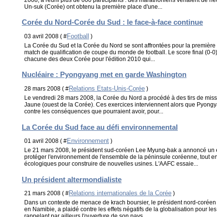
Un-suk (Corée) ont obtenu la première place d'une...
Corée du Nord-Corée du Sud : le face-à-face continue
Football
03 avril 2008 ( #
)
La Corée du Sud et la Corée du Nord se sont affrontées pour la première f
match de qualification de coupe du monde de football. Le score final (0-0
chacune des deux Corée pour l'édition 2010 qui...
Nucléaire : Pyongyang met en garde Washington
Relations Etats-Unis-Corée
28 mars 2008 ( #
)
Le vendredi 28 mars 2008, la Corée du Nord a procédé à des tirs de miss
Jaune (ouest de la Corée). Ces exercices interviennent alors que Pyon
contre les conséquences que pourraient avoir, pour...
La Corée du Sud face au défi environnemental
Environnement
01 avril 2008 ( #
)
Le 21 mars 2008, le président sud-coréen Lee Myung-bak a annoncé un
protéger l'environnement de l'ensemble de la péninsule coréenne, tout en
écologiques pour construire de nouvelles usines. L'AAFC essaie...
Un président altermondialiste
Relations internationales de la Corée
21 mars 2008 ( #
)
Dans un contexte de menace de krach boursier, le président nord-coré
en Namibie, a plaidé contre les effets négatifs de la globalisation pour l
rappelant par ailleurs l'ouverture de son pays...