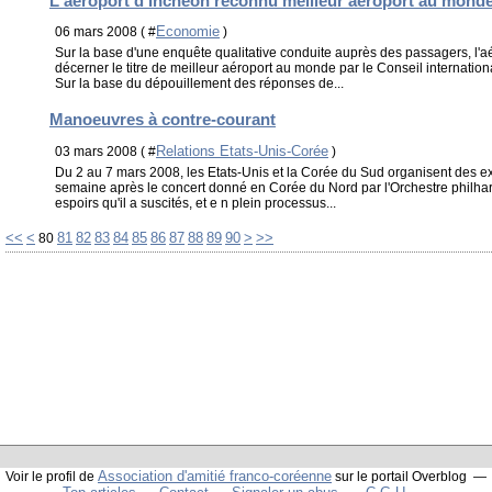
L'aéroport d'Incheon reconnu meilleur aéroport au mond
Economie
06 mars 2008 ( #
)
Sur la base d'une enquête qualitative conduite auprès des passagers, l'aé
décerner le titre de meilleur aéroport au monde par le Conseil internatio
Sur la base du dépouillement des réponses de...
Manoeuvres à contre-courant
Relations Etats-Unis-Corée
03 mars 2008 ( #
)
Du 2 au 7 mars 2008, les Etats-Unis et la Corée du Sud organisent des exe
semaine après le concert donné en Corée du Nord par l'Orchestre philha
espoirs qu'il a suscités, et e n plein processus...
10
20
30
40
50
60
70
<<
<
81
82
83
84
85
86
87
88
89
90
>
>>
80
Association d'amitié franco-coréenne
Voir le profil de
sur le portail Overblog