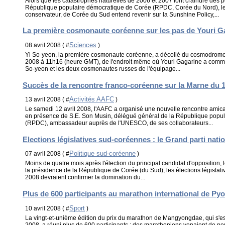
Alors que les catastrophes naturelles de 2006 et 2007 font craindre des 
République populaire démocratique de Corée (RPDC, Corée du Nord), le
conservateur, de Corée du Sud entend revenir sur la Sunshine Policy,...
La première cosmonaute coréenne sur les pas de Youri G
Sciences
08 avril 2008 ( #
)
Yi So-yeon, la première cosmonaute coréenne, a décollé du cosmodrome 
2008 à 11h16 (heure GMT), de l'endroit même où Youri Gagarine a comme
So-yeon et les deux cosmonautes russes de l'équipage...
Succès de la rencontre franco-coréenne sur la Marne du 1
Activités AAFC
13 avril 2008 ( #
)
Le samedi 12 avril 2008, l'AAFC a organisé une nouvelle rencontre amica
en présence de S.E. Son Musin, délégué général de la République popu
(RPDC), ambassadeur auprès de l'UNESCO, de ses collaborateurs...
Elections législatives sud-coréennes : le Grand parti natio
Politique sud-coréenne
07 avril 2008 ( #
)
Moins de quatre mois après l'élection du principal candidat d'opposition
la présidence de la République de Corée (du Sud), les élections législat
2008 devraient confirmer la domination du...
Plus de 600 participants au marathon international de P
Sport
10 avril 2008 ( #
)
La vingt-et-unième édition du prix du marathon de Mangyongdae, qui s'es
2008, a réuni plus de 600 participants : des marathoniens venaient de n