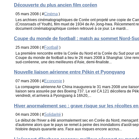
Découverte du plus ancien film coréen
Cinéma
05 mars 2008 ( #
)
Les archives cinématographiques de Corée ont projeté une copie de Carr
(Crossroads of Youth), film muet de 1934 de An Jong-hwa. Récemment retro
document cinématographique coréen retrouvé à ce jour. Le mardi...
Coupe du monde de football : match au sommet Nord-Su
Football
25 mars 2008 ( #
)
La première rencontre entre la Corée du Nord et la Corée du Sud pour un 
Coupe du monde de football a lieu le 26 mars 2008 à Shanghai. Une ren
sud-coréenne, une des meilleures d'Asie, demi-finaliste...
Nouvelle liaison aérienne entre Pékin et Pyongyang
Economie
07 mars 2008 ( #
)
La compagnie aérienne Air China inaugurera le 31 mars 2008 une liaison
liaison sera assurée par des Boeing 737. Le vol CA 121 décollera de Péki
vendredi, et arrivera à Pyongyang à 16h20,...
Hiver anormalement sec : grave risque sur les récoltes e
Solidarité
04 mars 2008 ( #
)
Le début de l'hiver a été anormalement sec en Corée du Nord, menaçant 
d'automne alors que le pays se remet à peine des inondations d'août-sep
histoire depuis quarante ans. Face aux risques encore accrus...