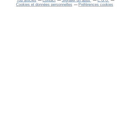
Top articles
Contact
Signaler un abus
C.G.U.
Cookies et données personnelles
Préférences cookies