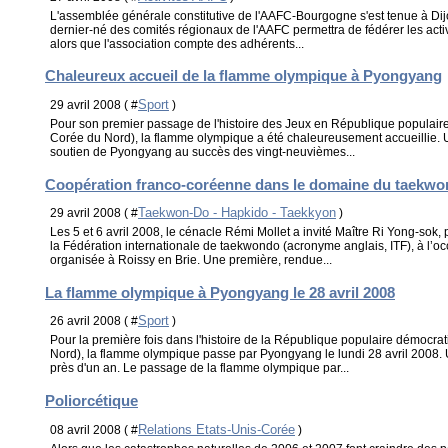
L'assemblée générale constitutive de l'AAFC-Bourgogne s'est tenue à Dij
dernier-né des comités régionaux de l'AAFC permettra de fédérer les act
alors que l'association compte des adhérents...
Chaleureux accueil de la flamme olympique à Pyongyang
Sport
29 avril 2008 ( #
)
Pour son premier passage de l'histoire des Jeux en République popula
Corée du Nord), la flamme olympique a été chaleureusement accueillie. U
soutien de Pyongyang au succès des vingt-neuvièmes...
Coopération franco-coréenne dans le domaine du taekw
Taekwon-Do - Hapkido - Taekkyon
29 avril 2008 ( #
)
Les 5 et 6 avril 2008, le cénacle Rémi Mollet a invité Maître Ri Yong-sok
la Fédération internationale de taekwondo (acronyme anglais, ITF), à l’o
organisée à Roissy en Brie. Une première, rendue...
La flamme olympique à Pyongyang le 28 avril 2008
Sport
26 avril 2008 ( #
)
Pour la première fois dans l'histoire de la République populaire démoc
Nord), la flamme olympique passe par Pyongyang le lundi 28 avril 2008
près d'un an. Le passage de la flamme olympique par...
Poliorcétique
Relations Etats-Unis-Corée
08 avril 2008 ( #
)